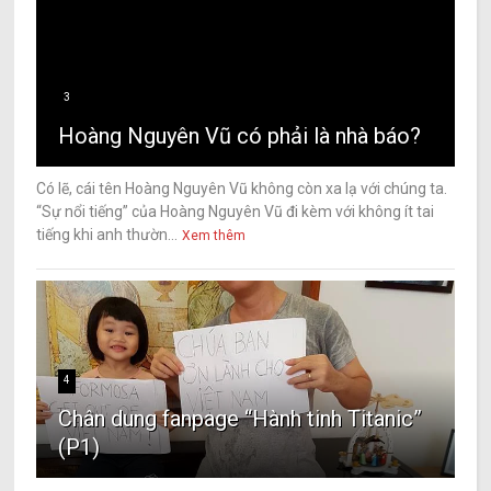
3
Hoàng Nguyên Vũ có phải là nhà báo?
Có lẽ, cái tên Hoàng Nguyên Vũ không còn xa lạ với chúng ta.
“Sự nổi tiếng” của Hoàng Nguyên Vũ đi kèm với không ít tai
tiếng khi anh thườn...
Xem thêm
4
Chân dung fanpage “Hành tinh Titanic”
(P1)