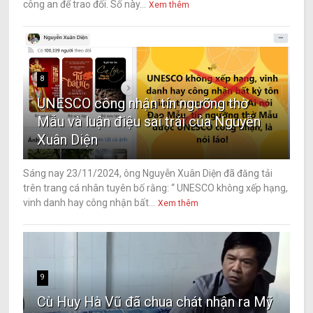
công an để trao đổi. Số này...
Xem thêm
8
UNESCO công nhận tín ngưỡng thờ
Mẫu và luận điệu sai trái của Nguyễn
Xuân Diện
Sáng nay 23/11/2024, ông Nguyễn Xuân Diện đã đăng tải
trên trang cá nhân tuyên bố rằng: “ UNESCO không xếp hạng,
vinh danh hay công nhận bất...
Xem thêm
9
Cù Huy Hà Vũ đã chua chát nhận ra Mỹ