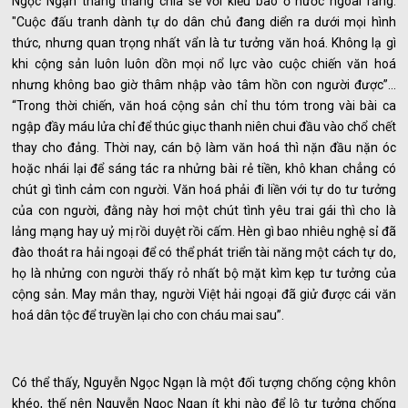
Ngọc Ngạn thẳng thắng chia sẻ với kiều bào ở nước ngoài rằng:
"Cuộc đấu tranh dành tự do dân chủ đang diển ra dưới mọi hình
thức, nhưng quan trọng nhất vẩn là tư tưởng văn hoá. Không lạ gì
khi cộng sản luôn luôn dồn mọi nổ lực vào cuộc chiến văn hoá
nhưng không bao giờ thâm nhập vào tâm hồn con người được”…
“Trong thời chiến, văn hoá cộng sản chỉ thu tóm trong vài bài ca
ngập đầy máu lửa chỉ để thúc giục thanh niên chui đầu vào chổ chết
thay cho đảng. Thời nay, cán bộ làm văn hoá thì nặn đầu nặn óc
hoặc nhái lại để sáng tác ra nhửng bài rẻ tiền, khô khan chẳng có
chút gì tình cảm con người. Văn hoá phải đi liền với tự do tư tưởng
của con người, đằng này hơi một chút tình yêu trai gái thì cho là
lảng mạng hay uỷ mị rồi duyệt rồi cấm. Hèn gì bao nhiêu nghệ sỉ đã
đào thoát ra hải ngoại để có thể phát triển tài năng một cách tự do,
họ là nhửng con người thấy rỏ nhất bộ mặt kìm kẹp tư tưởng của
cộng sản. May mắn thay, người Việt hải ngoại đã giử được cái văn
hoá dân tộc để truyền lại cho con cháu mai sau”.
Có thể thấy, Nguyễn Ngọc Ngạn là một đối tượng chống cộng khôn
khéo, thế nên Nguyễn Ngọc Ngạn ít khi nào để lộ tư tưởng chống