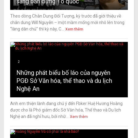
sàng bán đứng Tổ quốc
Theo dòng Chân Dung Đối Tượng, kỳ trước đã giới thiệu về
chân dung Will Nguyễn – một mầm mống mới nhô lên trong
“làng dân chủ” thì kỳ này, C...
Xem thêm
2
Những phát biểu bố láo của nguyên
PGĐ Sở Văn hóa, thể thao và du lịch
Nghệ An
Anh em thiện lành đang chú ý đến Fbker Huệ Hương Hoàng
được cho là Phó giám đốc Sở Văn hóa, Thể thao và Du lịch
Nghệ an đã nghỉ hưu, bởi nhữ...
Xem thêm