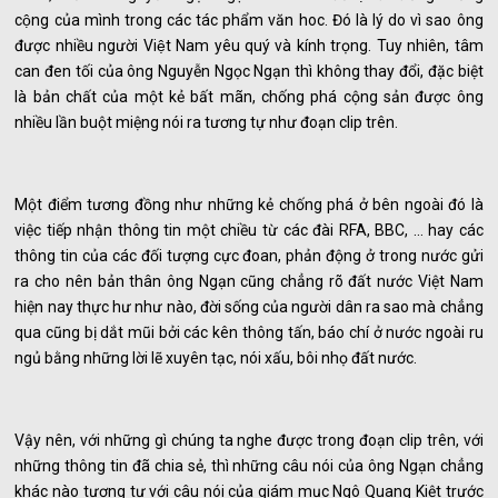
cộng của mình trong các tác phẩm văn hoc. Đó là lý do vì sao ông
được nhiều người Việt Nam yêu quý và kính trọng. Tuy nhiên, tâm
can đen tối của ông Nguyễn Ngọc Ngạn thì không thay đổi, đặc biệt
là bản chất của một kẻ bất mãn, chống phá cộng sản được ông
nhiều lần buột miệng nói ra tương tự như đoạn clip trên.
Một điểm tương đồng như những kẻ chống phá ở bên ngoài đó là
việc tiếp nhận thông tin một chiều từ các đài RFA, BBC, … hay các
thông tin của các đối tượng cực đoan, phản động ở trong nước gửi
ra cho nên bản thân ông Ngạn cũng chẳng rõ đất nước Việt Nam
hiện nay thực hư như nào, đời sống của người dân ra sao mà chẳng
qua cũng bị dắt mũi bởi các kên thông tấn, báo chí ở nước ngoài ru
ngủ bằng những lời lẽ xuyên tạc, nói xấu, bôi nhọ đất nước.
Vậy nên, với những gì chúng ta nghe được trong đoạn clip trên, với
những thông tin đã chia sẻ, thì những câu nói của ông Ngạn chẳng
khác nào tương tự với câu nói của giám mục Ngô Quang Kiệt trước