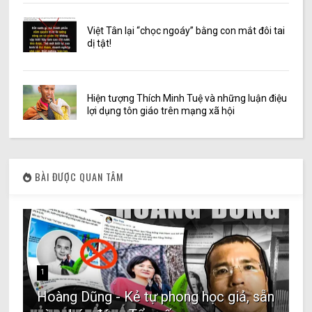
Việt Tân lại “chọc ngoáy” bằng con mắt đôi tai
dị tật!
Hiện tượng Thích Minh Tuệ và những luận điệu
lợi dụng tôn giáo trên mạng xã hội
BÀI ĐƯỢC QUAN TÂM
1
Hoàng Dũng - Kẻ tự phong học giả, sẵn