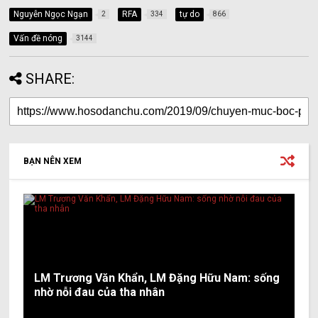
Nguyễn Ngọc Ngạn
RFA
tự do
2
334
866
Vấn đề nóng
3144
SHARE:
BẠN NÊN XEM
LM Trương Văn Khẩn, LM Đặng Hữu Nam: sống
nhờ nỗi đau của tha nhân