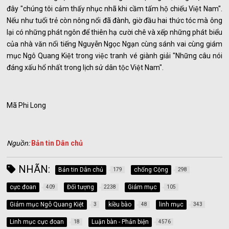
đây "chúng tôi cảm thấy nhục nhã khi cầm tấm hộ chiếu Việt Nam".
Nếu như tuổi trẻ còn nông nổi đã đành, giờ đầu hai thức tóc mà ông
lại có những phát ngôn để thiên hạ cười chê và xếp những phát biểu
của nhà văn nổi tiếng Nguyễn Ngọc Ngạn cùng sánh vai cùng giám
mục Ngô Quang Kiệt trong việc tranh vé giành giải "Những câu nói
đáng xấu hổ nhất trong lịch sử dân tộc Việt Nam".
Mã Phi Long
Nguồn:
Bản tin Dân chủ
NHÃN:
Bản tin Dân chủ
chống Cộng
179
298
cực đoan
Đối tượng
Giám mục
409
2238
105
Giám mục Ngô Quang Kiệt
kiều bào
linh mục
3
48
343
Linh mục cực đoan
Luận bàn - Phản biện
18
4576