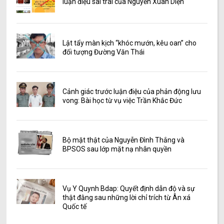
luận điệu sai trái của Nguyễn Xuân Diện
Lật tẩy màn kịch “khóc mướn, kêu oan” cho
đối tượng Đường Văn Thái
Cảnh giác trước luận điệu của phản động lưu
vong: Bài học từ vụ việc Trần Khắc Đức
Bộ mặt thật của Nguyễn Đình Thắng và
BPSOS sau lớp mặt nạ nhân quyền
Vụ Y Quynh Bdap: Quyết định dẫn độ và sự
thật đằng sau những lời chỉ trích từ Ân xá
Quốc tế