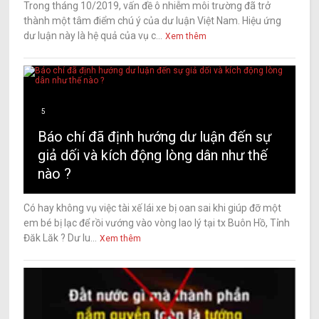
Trong tháng 10/2019, vấn đề ô nhiễm môi trường đã trở
thành một tâm điểm chú ý của dư luận Việt Nam. Hiệu ứng
dư luận này là hệ quả của vụ c...
Xem thêm
5
Báo chí đã định hướng dư luận đến sự
giả dối và kích động lòng dân như thế
nào ?
Có hay không vụ việc tài xế lái xe bị oan sai khi giúp đỡ một
em bé bị lạc để rồi vướng vào vòng lao lý tại tx Buôn Hồ, Tỉnh
Đăk Lăk ? Dư lu...
Xem thêm