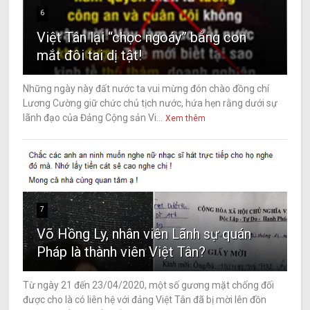
6
Việt Tân lại “chọc ngoáy” bằng con
mắt đôi tai dị tật!
Những ngày này đất nước ta vui mừng đón chào đồng chí
Lương Cường giữ chức chủ tịch nước, hứa hẹn rằng dưới sự
lãnh đạo của Đảng Cộng sản Vi...
Xem thêm
7
Võ Hồng Ly, nhân viên Lãnh sự quán
Pháp là thành viên Việt Tân?
Từ ngày 21 đến 23/04/2020, một số gương mặt chống đối
được cho là có liên hệ với đảng Việt Tân đã bị mời lên đồn