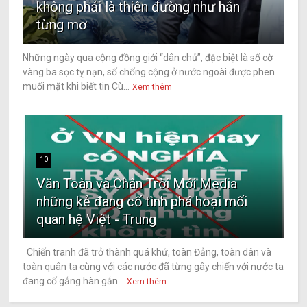
không phải là thiên đường như hắn
từng mơ
Những ngày qua cộng đồng giới “dân chủ”, đặc biệt là số cờ
vàng ba sọc tỵ nạn, số chống cộng ở nước ngoài được phen
muối mặt khi biết tin Cù...
Xem thêm
10
Văn Toàn và Chân Trời Mới Media
những kẻ đang cố tình phá hoại mối
quan hệ Việt - Trung
Chiến tranh đã trở thành quá khứ, toàn Đảng, toàn dân và
toàn quân ta cùng với các nước đã từng gây chiến với nước ta
đang cố gắng hàn gắn...
Xem thêm