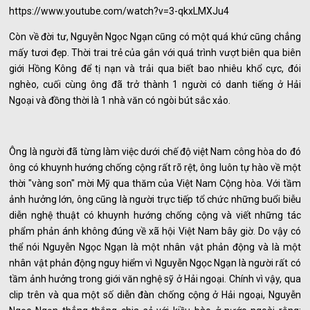
https://www.youtube.com/watch?v=3-qkxLMXJu4
Còn về đời tư, Nguyễn Ngọc Ngạn cũng có một quá khứ cũng chẳng
mấy tươi đẹp. Thời trai trẻ của gắn với quá trình vượt biên qua biên
giới Hồng Kông để tị nạn và trải qua biết bao nhiêu khổ cực, đói
nghèo, cuối cùng ông đã trở thành 1 người có danh tiếng ở Hải
Ngoại và đồng thời là 1 nhà văn có ngòi bút sắc xảo.
Ông là người đã từng làm việc dưới chế độ việt Nam công hòa do đó
ông có khuynh hướng chống cộng rất rõ rệt, ông luôn tự hào về một
thời "vàng son" mời Mỹ qua thăm của Việt Nam Cộng hòa. Với tầm
ảnh hưởng lớn, ông cũng là người trực tiếp tổ chức những buổi biễu
diễn nghệ thuật có khuynh hướng chống cộng và viết những tác
phẩm phản ánh không đúng về xã hội Việt Nam bây giờ. Do vậy có
thể nói Nguyễn Ngọc Ngạn là một nhân vật phản động và là một
nhân vật phản động nguy hiểm vì Nguyễn Ngọc Ngạn là người rất có
tầm ảnh hưởng trong giới văn nghệ sỹ ở Hải ngoại. Chính vì vậy, qua
clip trên và qua một số diễn đàn chống cộng ở Hải ngoại, Nguyễn