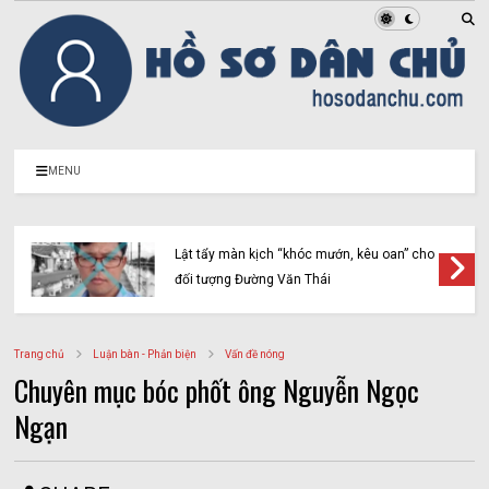
MENU
Lật tẩy màn kịch “khóc mướn, kêu oan” cho
đối tượng Đường Văn Thái
Trang chủ
Luận bàn - Phản biện
Vấn đề nóng
Chuyên mục bóc phốt ông Nguyễn Ngọc
Ngạn