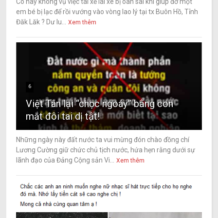
Có hay không vụ việc tài xế lái xe bị oan sai khi giúp đỡ một
em bé bị lạc để rồi vướng vào vòng lao lý tại tx Buôn Hồ, Tỉnh
Đăk Lăk ? Dư lu...
Xem thêm
6
Việt Tân lại “chọc ngoáy” bằng con
mắt đôi tai dị tật!
Những ngày này đất nước ta vui mừng đón chào đồng chí
Lương Cường giữ chức chủ tịch nước, hứa hẹn rằng dưới sự
lãnh đạo của Đảng Cộng sản Vi...
Xem thêm