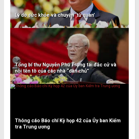
Lý do sức khỏe và chuyện ‘từ quan’
Tổng bí thư Nguyễn Phú Trọng tái đắc cử và
nỗi tẽn tò của các nhà “dân chủ”
Thông cáo Báo chí Kỳ họp 42 của Ủy ban Kiểm
tra Trung ương