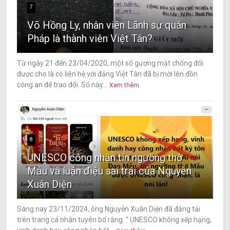
7
Võ Hồng Ly, nhân viên Lãnh sự quán
Pháp là thành viên Việt Tân?
Từ ngày 21 đến 23/04/2020, một số gương mặt chống đối
được cho là có liên hệ với đảng Việt Tân đã bị mời lên đồn
công an để trao đổi. Số này...
Xem thêm
8
UNESCO công nhận tín ngưỡng thờ
Mẫu và luận điệu sai trái của Nguyễn
Xuân Diện
Sáng nay 23/11/2024, ông Nguyễn Xuân Diện đã đăng tải
trên trang cá nhân tuyên bố rằng: “ UNESCO không xếp hạng,