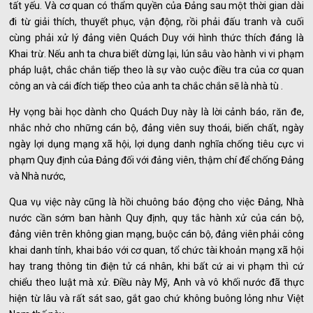
tất yếu. Và cơ quan có thẩm quyền của Đảng sau một thời gian dài
đi từ giải thích, thuyết phục, vận động, rồi phải đấu tranh và cuối
cùng phải xử lý đảng viên Quách Duy với hình thức thích đáng là
Khai trừ. Nếu anh ta chưa biết dừng lại, lún sâu vào hành vi vi phạm
pháp luật, chắc chắn tiếp theo là sự vào cuộc điều tra của cơ quan
công an và cái đích tiếp theo của anh ta chắc chắn sẽ là nhà tù .
Hy vọng bài học dành cho Quách Duy này là lời cảnh báo, răn đe,
nhắc nhở cho những cán bộ, đảng viên suy thoái, biến chất, ngày
ngày lợi dụng mạng xã hội, lợi dụng danh nghĩa chống tiêu cực vi
phạm Quy định của Đảng đối với đảng viên, thậm chí để chống Đảng
và Nhà nước,
Qua vụ việc này cũng là hồi chuông báo động cho việc Đảng, Nhà
nước cần sớm ban hành Quy định, quy tắc hành xử của cán bộ,
đảng viên trên không gian mạng, buộc cán bộ, đảng viên phải công
khai danh tính, khai báo với cơ quan, tổ chức tài khoản mạng xã hội
hay trang thông tin điện tử cá nhân, khi bất cứ ai vi phạm thì cứ
chiểu theo luật mà xử. Điều này Mỹ, Anh và vô khối nước đã thực
hiện từ lâu và rất sát sao, gắt gao chứ không buông lỏng như Việt