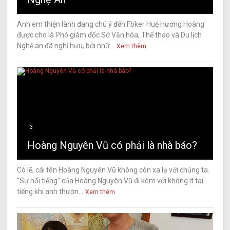
Anh em thiện lành đang chú ý đến Fbker Huệ Hương Hoàng
được cho là Phó giám đốc Sở Văn hóa, Thể thao và Du lịch
Nghệ an đã nghỉ hưu, bởi nhữ...
Xem thêm
3
Hoàng Nguyên Vũ có phải là nhà báo?
Có lẽ, cái tên Hoàng Nguyên Vũ không còn xa lạ với chúng ta.
“Sự nổi tiếng” của Hoàng Nguyên Vũ đi kèm với không ít tai
tiếng khi anh thườn...
Xem thêm