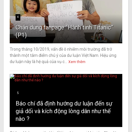
4
Chân dung fanpage “Hành tinh Titanic”
(P1)
Trong tháng 10/2019, vấn đề ô nhiễm môi trường đã trở
thành một tâm điểm chú ý của dư luận Việt Nam. Hiệu ứng
dư luận này là hệ quả của vụ c...
Xem thêm
5
Báo chí đã định hướng dư luận đến sự
giả dối và kích động lòng dân như thế
nào ?