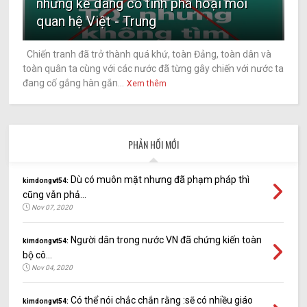
những kẻ đang cố tình phá hoại mối
quan hệ Việt - Trung
Chiến tranh đã trở thành quá khứ, toàn Đảng, toàn dân và
toàn quân ta cùng với các nước đã từng gây chiến với nước ta
đang cố gắng hàn gắn...
Xem thêm
PHẢN HỒI MỚI
Dù có muôn mặt nhưng đã phạm pháp thì
kimdongvt54:
cũng vẫn phả...
Nov 07, 2020
Người dân trong nước VN đã chứng kiến toàn
kimdongvt54:
bộ cô...
Nov 04, 2020
Có thể nói chắc chắn rằng :sẽ có nhiều giáo
kimdongvt54: