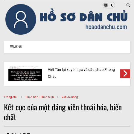
MENU
Vạch trần bản chất của Vàng Chỉnh Mình và
cái gọi là “Liên minh người Mông vì công lý”
(Kỳ 2)
Trang chủ
Luận bàn - Phản biện
Vấn đề nóng
Kết cục của một đảng viên thoái hóa, biến
chất