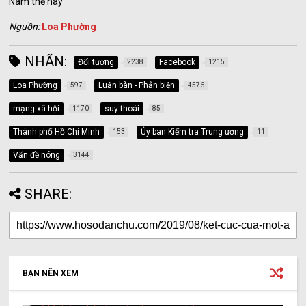
Nam thế này
Nguồn:
Loa Phường
NHÃN:
Đối tượng
Facebook
2238
1215
Loa Phường
Luận bàn - Phản biện
597
4576
mạng xã hội
suy thoái
1170
85
Thành phố Hồ Chí Minh
Ủy ban Kiểm tra Trung ương
153
11
Vấn đề nóng
3144
SHARE:
BẠN NÊN XEM