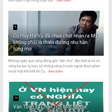
vinh danh hay công nhận bất...
Xem thêm
9
Cù Huy Hà Vũ đã chua chát nhận ra Mỹ
không phải là thiên đường như hắn
từng mơ
Những ngày qua cộng đồng giới “dân chủ”, đặc biệt là số cờ
vàng ba sọc tỵ nạn, số chống cộng ở nước ngoài được phen
muối mặt khi biết tin Cù...
Xem thêm
10
Văn Toàn và Chân Trời Mới Media