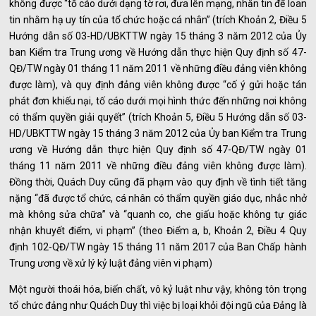
không được “tố cáo dưới dạng tờ rơi, đưa lên mạng, nhắn tin để loan
tin nhằm hạ uy tín của tổ chức hoặc cá nhân” (trích Khoản 2, Điều 5
Hướng dẫn số 03-HD/UBKTTW ngày 15 tháng 3 năm 2012 của Ủy
ban Kiểm tra Trung ương về Hướng dẫn thực hiện Quy định số 47-
QĐ/TW ngày 01 tháng 11 năm 2011 về những điều đảng viên không
được làm), và quy định đảng viên không được “cố ý gửi hoặc tán
phát đơn khiếu nại, tố cáo dưới mọi hình thức đến những nơi không
có thẩm quyền giải quyết” (trích Khoản 5, Điều 5 Hướng dẫn số 03-
HD/UBKTTW ngày 15 tháng 3 năm 2012 của Ủy ban Kiểm tra Trung
ương về Hướng dẫn thực hiện Quy định số 47-QĐ/TW ngày 01
tháng 11 năm 2011 về những điều đảng viên không được làm).
Đồng thời, Quách Duy cũng đã phạm vào quy định về tình tiết tăng
nặng “đã được tổ chức, cá nhân có thẩm quyền giáo dục, nhắc nhở
mà không sửa chữa” và “quanh co, che giấu hoặc không tự giác
nhận khuyết điểm, vi phạm” (theo Điểm a, b, Khoản 2, Điều 4 Quy
định 102-QĐ/TW ngày 15 tháng 11 năm 2017 của Ban Chấp hành
Trung ương về xử lý kỷ luật đảng viên vi phạm)
Một người thoái hóa, biến chất, vô kỷ luật như vậy, không tôn trọng
tổ chức đảng như Quách Duy thì việc bị loại khỏi đội ngũ của Đảng là