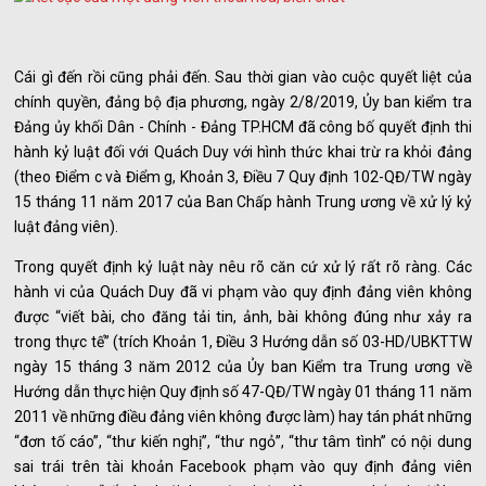
Cái gì đến rồi cũng phải đến. Sau thời gian vào cuộc quyết liệt của
chính quyền, đảng bộ địa phương, ngày 2/8/2019, Ủy ban kiểm tra
Đảng ủy khối Dân - Chính - Đảng TP.HCM đã công bố quyết định thi
hành kỷ luật đối với Quách Duy với hình thức khai trừ ra khỏi đảng
(theo Điểm c và Điểm g, Khoản 3, Điều 7 Quy định 102-QĐ/TW ngày
15 tháng 11 năm 2017 của Ban Chấp hành Trung ương về xử lý kỷ
luật đảng viên).
Trong quyết định kỷ luật này nêu rõ căn cứ xử lý rất rõ ràng. Các
hành vi của Quách Duy đã vi phạm vào quy định đảng viên không
được “viết bài, cho đăng tải tin, ảnh, bài không đúng như xảy ra
trong thực tế” (trích Khoản 1, Điều 3 Hướng dẫn số 03-HD/UBKTTW
ngày 15 tháng 3 năm 2012 của Ủy ban Kiểm tra Trung ương về
Hướng dẫn thực hiện Quy định số 47-QĐ/TW ngày 01 tháng 11 năm
2011 về những điều đảng viên không được làm) hay tán phát những
“đơn tố cáo”, “thư kiến nghị”, “thư ngỏ”, “thư tâm tình” có nội dung
sai trái trên tài khoản Facebook phạm vào quy định đảng viên