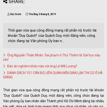
SHARE:
Hội Cờ Đỏ
Thứ Bảy, 3 tháng 8, 2019
Thời gian vừa qua cộng đồng mạng rất phẫn nộ trước tài
khoản “Duy Quách” của Quách Duy, một đảng viên, công
chức đang tại Văn phòng Ủy ban n...
Ông Nguyễn Thiện Nhân: Sai phạm ở Thủ Thiêm là 'bài học sâu
sắc'
Bản án nghiêm khắc nào với ông Lê Mã Lương?
DANH SÁCH 151 CÁN BỘ LIÊN QUAN ĐẾN GIAN LẬN THI CỬ Ở HÀ
GIANG
Thời gian vừa qua cộng đồng mạng rất phẫn nộ trước tài khoản
“Duy Quách” của Quách Duy, một đảng viên, công chức đang tại
Văn phòng Ủy ban nhân dân Thành phố Hồ Chí Minh.đăng tải nhiều
bài viết, chia sẻ, bình luận mang tính quy chụp cá nhân, vô căn cứ,