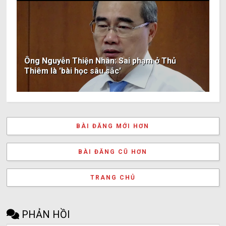
Ông Nguyễn Thiện Nhân: Sai phạm ở Thủ
Thiêm là 'bài học sâu sắc'
BÀI ĐĂNG MỚI HƠN
BÀI ĐĂNG CŨ HƠN
TRANG CHỦ
PHẢN HỒI