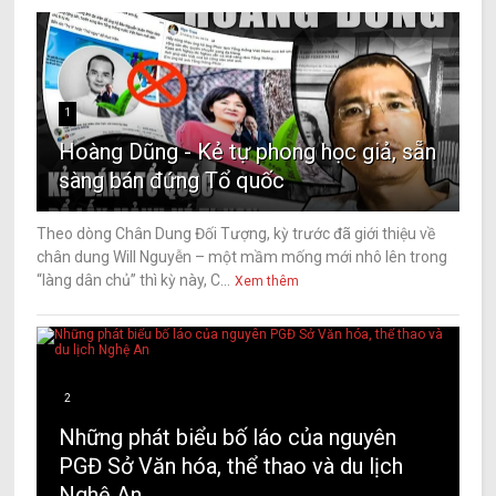
1
Hoàng Dũng - Kẻ tự phong học giả, sẵn
sàng bán đứng Tổ quốc
Theo dòng Chân Dung Đối Tượng, kỳ trước đã giới thiệu về
chân dung Will Nguyễn – một mầm mống mới nhô lên trong
“làng dân chủ” thì kỳ này, C...
Xem thêm
2
Những phát biểu bố láo của nguyên
PGĐ Sở Văn hóa, thể thao và du lịch
Nghệ An