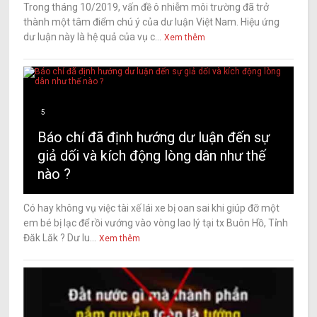
Trong tháng 10/2019, vấn đề ô nhiễm môi trường đã trở
thành một tâm điểm chú ý của dư luận Việt Nam. Hiệu ứng
dư luận này là hệ quả của vụ c...
Xem thêm
5
Báo chí đã định hướng dư luận đến sự
giả dối và kích động lòng dân như thế
nào ?
Có hay không vụ việc tài xế lái xe bị oan sai khi giúp đỡ một
em bé bị lạc để rồi vướng vào vòng lao lý tại tx Buôn Hồ, Tỉnh
Đăk Lăk ? Dư lu...
Xem thêm