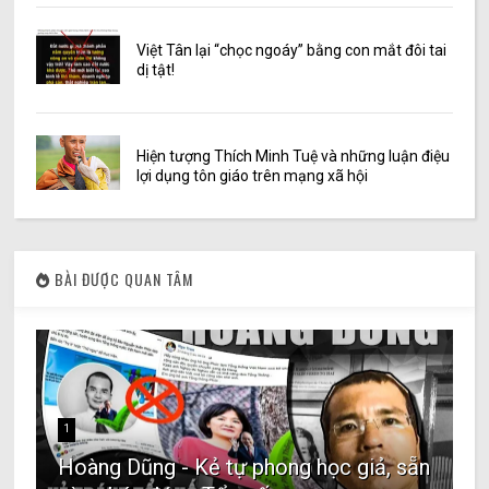
Việt Tân lại “chọc ngoáy” bằng con mắt đôi tai
dị tật!
Hiện tượng Thích Minh Tuệ và những luận điệu
lợi dụng tôn giáo trên mạng xã hội
BÀI ĐƯỢC QUAN TÂM
1
Hoàng Dũng - Kẻ tự phong học giả, sẵn