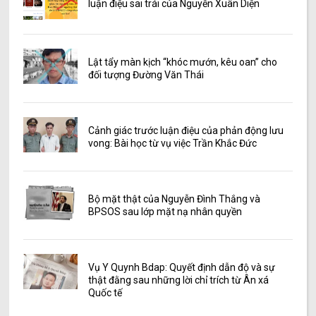
luận điệu sai trái của Nguyễn Xuân Diện
Lật tẩy màn kịch “khóc mướn, kêu oan” cho
đối tượng Đường Văn Thái
Cảnh giác trước luận điệu của phản động lưu
vong: Bài học từ vụ việc Trần Khắc Đức
Bộ mặt thật của Nguyễn Đình Thắng và
BPSOS sau lớp mặt nạ nhân quyền
Vụ Y Quynh Bdap: Quyết định dẫn độ và sự
thật đằng sau những lời chỉ trích từ Ân xá
Quốc tế