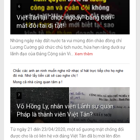
6
Việt Tân lại “chọc ngoáy” bằng con
mắt đôi tai dị tật!
Những ngày này đất nước ta vui mừng đón chào đồng chí
Lương Cường giữ chức chủ tịch nước, hứa hẹn rằng dưới sự
lãnh đạo của Đảng Cộng sản Vi...
Xem thêm
7
Võ Hồng Ly, nhân viên Lãnh sự quán
Pháp là thành viên Việt Tân?
Từ ngày 21 đến 23/04/2020, một số gương mặt chống đối
được cho là có liên hệ với đảng Việt Tân đã bị mời lên đồn