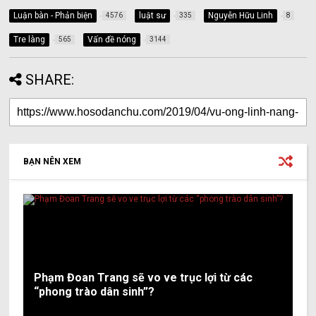
Luận bàn - Phản biện
luật sư
Nguyễn Hữu Linh
4576
335
8
Tre làng
Vấn đề nóng
565
3144
SHARE:
BẠN NÊN XEM
Phạm Đoan Trang sẽ vo ve trục lợi từ các
“phong trào dân sinh”?