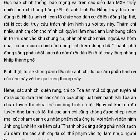
Đọc báo chính thống, báo mạng và trên các diễn đàn MXH thấy
nhiều anh chị hung hăng kết tội anh Linh Đà Nẵng thay tòa như
đúng rồi. Nhiều anh chị còn tổ chức họp dân cư để lên đồng tập thể,
rồi kí cọt đòi truy cứu trách nhiệm hình sự với tay này. Thậm chí
nhiều anh chị còn cho mình cái quyền làm nhục anh Linh bằng cách
in tờ rơi, dán vào khu chung cư, phân phát cho nhiều người, và hôm
qua, có anh còn in hình ảnh ông Linh kèm dòng chữ "Thành phố
đáng sống phải nhốt sạch ấu dâm" rồi dán lên ô tô chạy lông nhông
khắp thành phố.
Kinh thật, tôi sẽ không dám liều như anh chị dù tôi căm phẫn hành vi
của ông này với bé gái trong thang máy.
Hehe, các anh chị quên rằng, chỉ có Tòa án mới có quyền tuyên ai
đó là có tội dựa trên các căn cứ của pháp luật hiện hành. Khi Tòa án
chưa tuyên thì chưa thể nói ông Linh có tội. Ngay cả khi Tòa đã
tuyên ông Linh có tội thì các anh chị cũng không được phép nhục
mạ, xúc phạm danh dự nhân phẩm của ông ta. Với hành vi dán hình
ảnh ông Linh lên xe kèm câu "Thành phố đáng sống phải nhốt sạch
ấu dâm" thì các anh chị đã có thể phạm vào tội làm nhục người