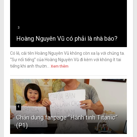
3
Hoàng Nguyên Vũ có phải là nhà báo?
Có lẽ, cái tên Hoàng Nguyên Vũ không còn xa lạ với chúng ta.
“Sự nổi tiếng” của Hoàng Nguyên Vũ đi kèm với không ít tai
tiếng khi anh thườn...
Xem thêm
4
Chân dung fanpage “Hành tinh Titanic”
(P1)