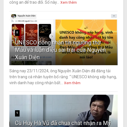
công an để trao đổi. Số này...
Xem thêm
8
UNESCO công nhận tín ngưỡng thờ
Mẫu và luận điệu sai trái của Nguyễn
Xuân Diện
Sáng nay 23/11/2024, ông Nguyễn Xuân Diện đã đăng tải
trên trang cá nhân tuyên bố rằng: “ UNESCO không xếp hạng,
vinh danh hay công nhận bất...
Xem thêm
9
Cù Huy Hà Vũ đã chua chát nhận ra Mỹ