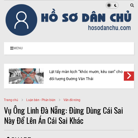
MENU
Lật tẩy màn kịch “khóc mướn, kêu oan” cho
đối tượng Đường Văn Thái
Trang chủ
Luận bàn - Phản biện
Vấn đề nóng
Vụ Ông Linh Đà Nẵng: Đừng Dùng Cái Sai
Này Để Lên Án Cái Sai Khác