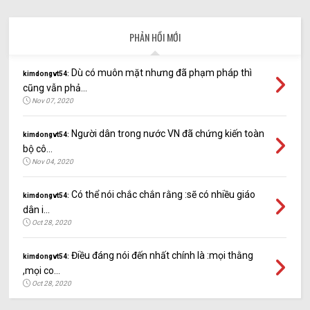
PHẢN HỒI MỚI
Dù có muôn mặt nhưng đã phạm pháp thì
kimdongvt54:
cũng vẫn phả...
Nov 07, 2020
Người dân trong nước VN đã chứng kiến toàn
kimdongvt54:
bộ cô...
Nov 04, 2020
Có thể nói chắc chắn rằng :sẽ có nhiều giáo
kimdongvt54:
dân i...
Oct 28, 2020
Điều đáng nói đến nhất chính là :mọi thằng
kimdongvt54:
,mọi co...
Oct 28, 2020