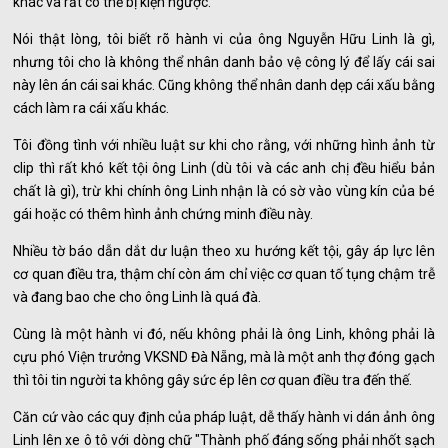
khác và rất có thể bị kiện ngược.
Nói thật lòng, tôi biết rõ hành vi của ông Nguyễn Hữu Linh là gì,
nhưng tôi cho là không thể nhân danh bảo vệ công lý để lấy cái sai
này lên án cái sai khác. Cũng không thể nhân danh dẹp cái xấu bằng
cách làm ra cái xấu khác.
Tôi đồng tình với nhiều luật sư khi cho rằng, với những hình ảnh từ
clip thì rất khó kết tội ông Linh (dù tôi và các anh chị đều hiểu bản
chất là gì), trừ khi chính ông Linh nhận là có sờ vào vùng kín của bé
gái hoặc có thêm hình ảnh chứng minh điều này.
Nhiều tờ báo dẫn dắt dư luận theo xu hướng kết tội, gây áp lực lên
cơ quan điều tra, thậm chí còn ám chỉ việc cơ quan tố tụng chậm trễ
và đang bao che cho ông Linh là quá đà.
Cùng là một hành vi đó, nếu không phải là ông Linh, không phải là
cựu phó Viện trưởng VKSND Đà Nẵng, mà là một anh thợ đóng gạch
thì tôi tin người ta không gây sức ép lên cơ quan điều tra đến thế.
Căn cứ vào các quy định của pháp luật, dễ thấy hành vi dán ảnh ông
Linh lên xe ô tô với dòng chữ "Thành phố đáng sống phải nhốt sạch