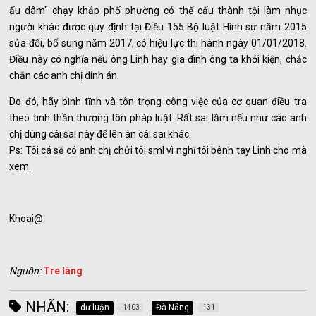
ấu dâm" chạy khắp phố phường có thể cấu thành tội làm nhục
người khác được quy định tại Điều 155 Bộ luật Hình sự năm 2015
sửa đổi, bổ sung năm 2017, có hiệu lực thi hành ngày 01/01/2018.
Điều này có nghĩa nếu ông Linh hay gia đình ông ta khởi kiện, chắc
chắn các anh chị dính án.
Do đó, hãy bình tĩnh và tôn trọng công việc của cơ quan điều tra
theo tinh thần thượng tôn pháp luật. Rất sai lầm nếu như các anh
chị dùng cái sai này để lên án cái sai khác.
Ps: Tôi cá sẽ có anh chị chửi tôi sml vì nghĩ tôi bênh tay Linh cho mà
xem.
Khoai@
Nguồn:
Tre làng
NHÃN:
dư luận
Đà Nẵng
1403
131