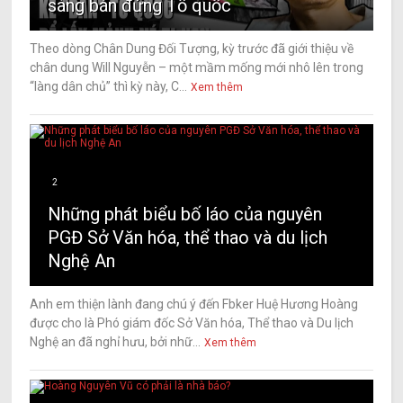
sàng bán đứng Tổ quốc
Theo dòng Chân Dung Đối Tượng, kỳ trước đã giới thiệu về
chân dung Will Nguyễn – một mầm mống mới nhô lên trong
“làng dân chủ” thì kỳ này, C...
Xem thêm
2
Những phát biểu bố láo của nguyên
PGĐ Sở Văn hóa, thể thao và du lịch
Nghệ An
Anh em thiện lành đang chú ý đến Fbker Huệ Hương Hoàng
được cho là Phó giám đốc Sở Văn hóa, Thể thao và Du lịch
Nghệ an đã nghỉ hưu, bởi nhữ...
Xem thêm