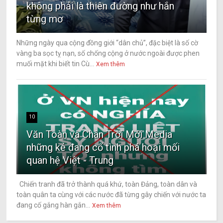
không phải là thiên đường như hắn
từng mơ
Những ngày qua cộng đồng giới “dân chủ”, đặc biệt là số cờ
vàng ba sọc tỵ nạn, số chống cộng ở nước ngoài được phen
muối mặt khi biết tin Cù...
Xem thêm
10
Văn Toàn và Chân Trời Mới Media
những kẻ đang cố tình phá hoại mối
quan hệ Việt - Trung
Chiến tranh đã trở thành quá khứ, toàn Đảng, toàn dân và
toàn quân ta cùng với các nước đã từng gây chiến với nước ta
đang cố gắng hàn gắn...
Xem thêm