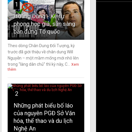
1
Hoàng Dũng - Kẻ tự
phong học giả, sẵn sàng
bán đứng Tổ quốc
Theo dòng Chân Dung Đối Tượng, kỳ
trước đã giới thiệu về chân dung Will
Nguyễn – một mầm mống mới nhô lên
trong “làng dân chủ” thì kỳ này, C...
Xem
thêm
2
Những phát biểu bố láo
của nguyên PGĐ Sở Văn
hóa, thể thao và du lịch
Nghệ An