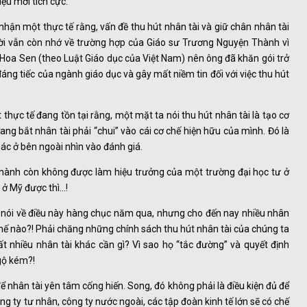
iệu mới tích cực.
nhận một thực tế rằng, vấn đề thu hút nhân tài và giữ chân nhân tài
ười vẫn còn nhớ về trường hợp của Giáo sư Trương Nguyện Thành vì
Hoa Sen (theo Luật Giáo dục của Việt Nam) nên ông đã khăn gói trở
áng tiếc của ngành giáo dục và gây mất niềm tin đối với việc thu hút
thực tế đang tồn tại rằng, một mặt ta nói thu hút nhân tài là tạo cơ
ang bắt nhân tài phải “chui” vào cái cơ chế hiện hữu của mình. Đó là
ác ở bên ngoài nhìn vào đánh giá.
hành còn không được làm hiệu trưởng của một trường đại học tư ở
 ở Mỹ được thì…!
ã nói về điều này hàng chục năm qua, nhưng cho đến nay nhiều nhân
thế nào?! Phải chăng những chính sách thu hút nhân tài của chúng ta
 nhiều nhân tài khác cần gì? Vì sao họ “tắc đường” và quyết định
ngộ kém?!
để nhân tài yên tâm cống hiến. Song, đó không phải là điều kiện đủ để
ông ty tư nhân, công ty nước ngoài, các tập đoàn kinh tế lớn sẽ có chế