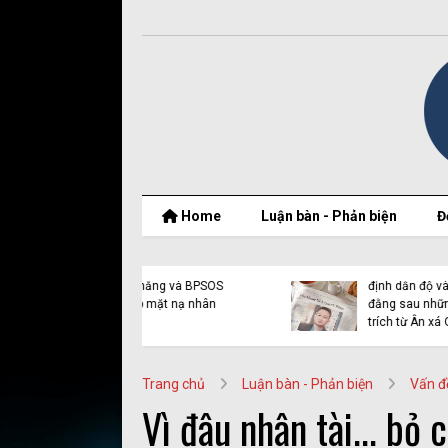
Home
Luận bàn - Phản biện
Đ
t thật của Nguyễn
Vụ Y Quynh Bdap: Quyết
 Thắng và BPSOS
định dẫn độ và sự thật
ớp mặt nạ nhân
đằng sau những lời chỉ
n
trích từ Ân xá Quốc tế
Trang chủ
Luận bàn - Phản biện
Vấn đ
Vì đâu nhân tài... bỏ 