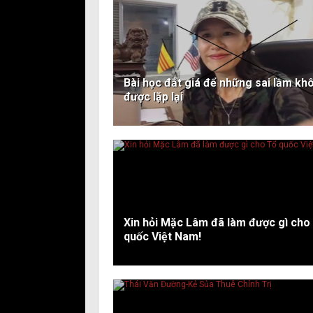
Bài học đắt giá để những sai lầm kh
được lặp lại
Xin hỏi Mặc Lâm đã làm được gì cho
quốc Việt Nam!