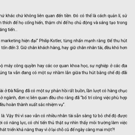
hứ khác chứ không liên quan đến tiền. Đó có thể là cách quản lí, sử
ch thích để họ cống hiến, thậm chí để họ chủ động và sáng tạo trong
hăng tiến…
 marketing hiện đại” Philip Kotler, từng nhấn mạnh rằng: Để thu hút
tốn đến 3. Giữ chân khách hàng, hay giữ chân nhân tài, đều khó hơn
 bộ máy công quyền hay các cơ quan khoa học, sự nghiệp ở các địa
húng ta vẫn đang có một sự nhầm lẫn giữa thu hút bằng chế độ đãi
tài ở Đà Nẵng đã có một sự phản hồi rất buồn, lần lượt có hàng chục
ở ngành, đơn vị liên quan đều cho rằng đã “bố trí công việc phù hợp
 đều hoàn thành xuất sắc nhiệm vụ”.
 là: Vậy thì vì sao vẫn có nhiều nhân tài sẵn sàng từ bỏ chế độ được
 có năng lực, có chí tiến thủ thật sự nhìn thấy môi trường làm việc
hát triển khả năng thay vì ở lại chỗ cũ để ngày càng mai một?!