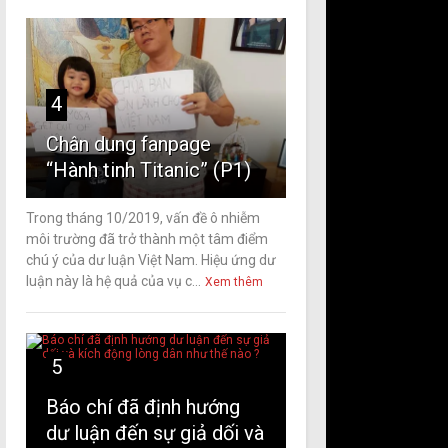
4
Chân dung fanpage
“Hành tinh Titanic” (P1)
Trong tháng 10/2019, vấn đề ô nhiễm
môi trường đã trở thành một tâm điểm
chú ý của dư luận Việt Nam. Hiệu ứng dư
luận này là hệ quả của vụ c...
Xem thêm
5
Báo chí đã định hướng
dư luận đến sự giả dối và