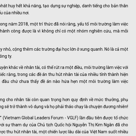
phát huy hết khả năng, tạo dựng sự nghiệp, danh tiếng cho bản thân
ếu của nhiều nơi.
rong năm 2018, một trí thức đã nói rằng, yếu tố môi trường làm việc
ey thành công được là vì không chỉ có một nhóm nghiên cứu, mà mỗi
ty nhỏ, cộng thêm các trường đại học lớn ở xung quanh. Nó là cả một
ông ty.
ện khác về nhân tài, có thể rút ra một điều, môi trường làm việc với
iếc rằng, trong các đề án thu hút nhân tài của nhiều tỉnh thành hiện
n đầu chứ chưa thấy đề án nào hứa hẹn một môi trường làm việc
ng cho nhân tài còn quan trọng hơn quy định về mức thưởng, phụ
ũng sẽ trở thành vô dụng và họ phải tháo chạy là chuyện đương nhiên!
” (Vietnam Global Leaders Forum - VGLF) lần đầu tiên được tổ chức
, với sự tham dự của Chủ tịch Quốc hội Nguyễn Thị Kim Ngân đã cho
ược thu hút nhân tài, một chiến lược lâu dài của Việt Nam suốt nhiều