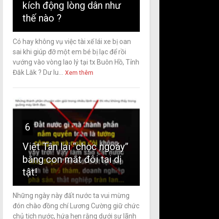
kích động lòng dân như
thế nào ?
Có hay không vụ việc tài xế lái xe bị oan
sai khi giúp đỡ một em bé bị lạc để rồi
vướng vào vòng lao lý tại tx Buôn Hồ, Tỉnh
Đăk Lăk ? Dư lu...
Xem thêm
6
Việt Tân lại “chọc ngoáy”
bằng con mắt đôi tai dị
tật!
Những ngày này đất nước ta vui mừng
đón chào đồng chí Lương Cường giữ chức
chủ tịch nước, hứa hẹn rằng dưới sự lãnh