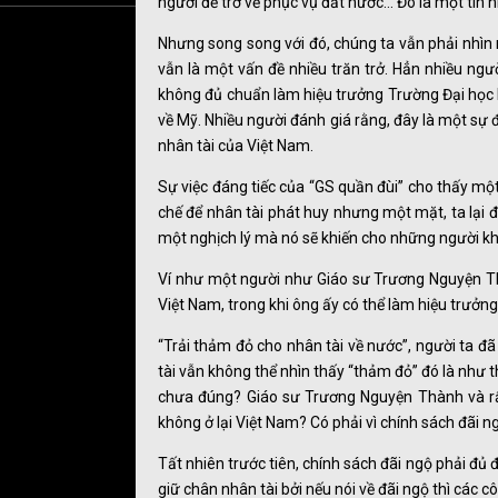
người để trở về phục vụ đất nước… Đó là một tín h
Nhưng song song với đó, chúng ta vẫn phải nhìn 
vẫn là một vấn đề nhiều trăn trở. Hẳn nhiều ng
không đủ chuẩn làm hiệu trưởng Trường Đại học 
về Mỹ. Nhiều người đánh giá rằng, đây là một sự đ
nhân tài của Việt Nam.
Sự việc đáng tiếc của “GS quần đùi” cho thấy một 
chế để nhân tài phát huy nhưng một mặt, ta lại đ
một nghịch lý mà nó sẽ khiến cho những người kh
Ví như một người như Giáo sư Trương Nguyện T
Việt Nam, trong khi ông ấy có thể làm hiệu trưởng
“Trải thảm đỏ cho nhân tài về nước”, người ta đ
tài vẫn không thể nhìn thấy “thảm đỏ” đó là như 
chưa đúng? Giáo sư Trương Nguyện Thành và rất
không ở lại Việt Nam? Có phải vì chính sách đãi 
Tất nhiên trước tiên, chính sách đãi ngộ phải đủ 
giữ chân nhân tài bởi nếu nói về đãi ngộ thì các c