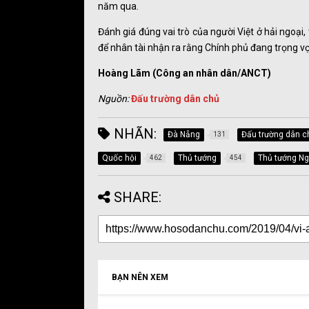
năm qua.
Đánh giá đúng vai trò của người Việt ở hải ngoại
để nhân tài nhận ra rằng Chính phủ đang trọng v
Hoàng Lãm (Công an nhân dân/ANCT)
Nguồn:
Đấu trường dân chủ
NHÃN:
Đà Nẵng
Đấu trường dân c
131
Quốc hội
Thủ tướng
Thủ tướng N
462
454
SHARE:
BẠN NÊN XEM