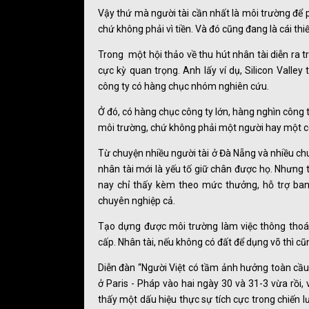
Vậy thứ mà người tài cần nhất là môi trường để 
chứ không phải vì tiền. Và đó cũng đang là cái thi
Trong một hội thảo về thu hút nhân tài diễn ra t
cực kỳ quan trọng. Anh lấy ví dụ, Silicon Vall
công ty có hàng chục nhóm nghiên cứu.
Ở đó, có hàng chục công ty lớn, hàng nghìn công 
môi trường, chứ không phải một người hay một c
Từ chuyện nhiều người tài ở Đà Nẵng và nhiều chuy
nhân tài mới là yếu tố giữ chân được họ. Nhưng t
nay chỉ thấy kèm theo mức thưởng, hỗ trợ ba
chuyên nghiệp cả.
Tạo dựng được môi trường làm việc thông thoá
cấp. Nhân tài, nếu không có đất để dụng võ thì c
Diễn đàn “Người Việt có tầm ảnh hưởng toàn cầu
ở Paris - Pháp vào hai ngày 30 và 31-3 vừa rồi
thấy một dấu hiệu thực sự tích cực trong chiến l