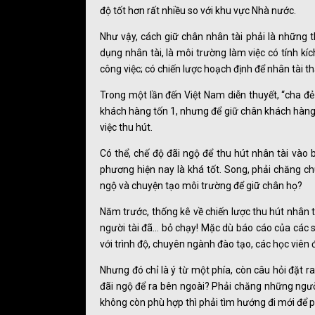
độ tốt hơn rất nhiều so với khu vực Nhà nước.
Như vậy, cách giữ chân nhân tài phải là những t
dụng nhân tài, là môi trường làm việc có tính kí
công việc; có chiến lược hoạch định để nhân tài t
Trong một lần đến Việt Nam diễn thuyết, “cha đẻ
khách hàng tốn 1, nhưng để giữ chân khách hàng 
việc thu hút.
Có thể, chế độ đãi ngộ để thu hút nhân tài vào
phương hiện nay là khá tốt. Song, phải chăng c
ngộ và chuyện tạo môi trường để giữ chân họ?
Năm trước, thống kê về chiến lược thu hút nhân 
người tài đã… bỏ chạy! Mặc dù báo cáo của các s
với trình độ, chuyên ngành đào tạo, các học viên
Nhưng đó chỉ là ý từ một phía, còn câu hỏi đặt ra
đãi ngộ để ra bên ngoài? Phải chăng những người
không còn phù hợp thì phải tìm hướng đi mới để p