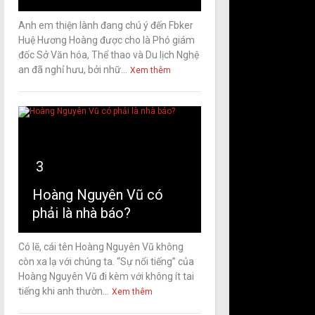
Anh em thiện lành đang chú ý đến Fbker
Huệ Hương Hoàng được cho là Phó giám
đốc Sở Văn hóa, Thể thao và Du lịch Nghệ
an đã nghỉ hưu, bởi nhữ...
Xem thêm
3
Hoàng Nguyên Vũ có
phải là nhà báo?
Có lẽ, cái tên Hoàng Nguyên Vũ không
còn xa lạ với chúng ta. “Sự nổi tiếng” của
Hoàng Nguyên Vũ đi kèm với không ít tai
tiếng khi anh thườn...
Xem thêm