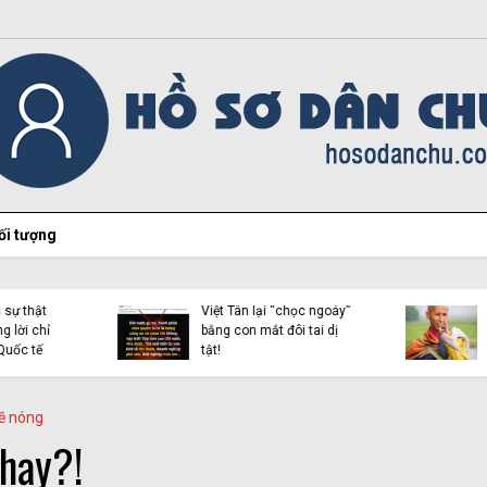
ối tượng
Hiện tượng Thích Minh
Việt Tân lại “chọc ngoáy”
Tuệ và những luận điệu l
bằng con mắt đôi tai dị
dụng tôn giáo trên mạn
tật!
xã hội
ề nóng
chạy?!