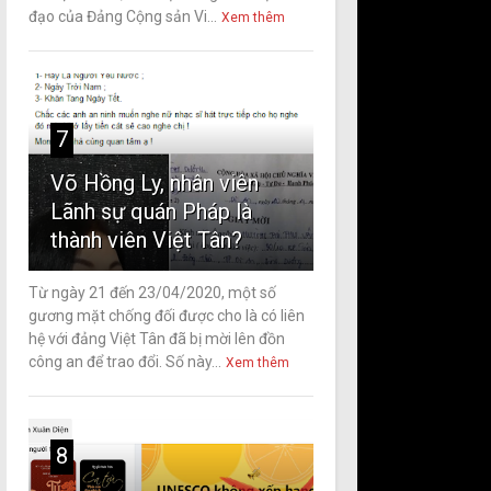
đạo của Đảng Cộng sản Vi...
Xem thêm
7
Võ Hồng Ly, nhân viên
Lãnh sự quán Pháp là
thành viên Việt Tân?
Từ ngày 21 đến 23/04/2020, một số
gương mặt chống đối được cho là có liên
hệ với đảng Việt Tân đã bị mời lên đồn
công an để trao đổi. Số này...
Xem thêm
8