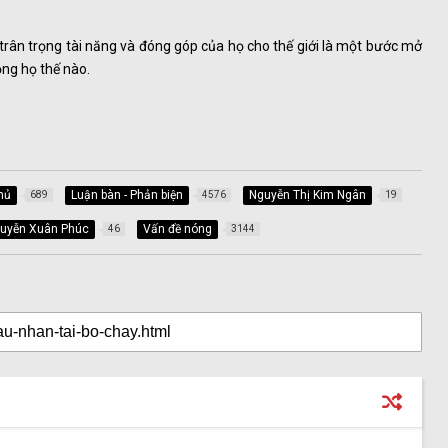
, trân trọng tài năng và đóng góp của họ cho thế giới là một bước mở
ọng họ thế nào.
hủ
Luận bàn - Phản biện
Nguyễn Thị Kim Ngân
689
4576
19
guyễn Xuân Phúc
Vấn đề nóng
46
3144