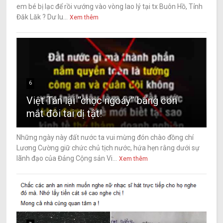
em bé bị lạc để rồi vướng vào vòng lao lý tại tx Buôn Hồ, Tỉnh
Đăk Lăk ? Dư lu...
Xem thêm
6
Việt Tân lại “chọc ngoáy” bằng con
mắt đôi tai dị tật!
Những ngày này đất nước ta vui mừng đón chào đồng chí
Lương Cường giữ chức chủ tịch nước, hứa hẹn rằng dưới sự
lãnh đạo của Đảng Cộng sản Vi...
Xem thêm