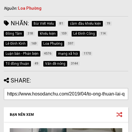
Nguồn:
Loa Phường
NHÃN:
Bùi Viết Hiểu
cầm đầu khiếu kiện
81
19
Đồng Tâm
khiếu kiện
Lê Đình Công
318
159
114
Lê Đình Kình
Loa Phường
169
597
Luận bàn - Phản biện
mạng xã hội
4576
1170
Tổ đồng thuận
Vấn đề nóng
49
3144
SHARE:
BẠN NÊN XEM