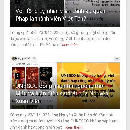
7
Võ Hồng Ly, nhân viên Lãnh sự quán
Pháp là thành viên Việt Tân?
Từ ngày 21 đến 23/04/2020, một số gương mặt chống đối
được cho là có liên hệ với đảng Việt Tân đã bị mời lên đồn
công an để trao đổi. Số này...
Xem thêm
8
UNESCO công nhận tín ngưỡng thờ
Mẫu và luận điệu sai trái của Nguyễn
Xuân Diện
Sáng nay 23/11/2024, ông Nguyễn Xuân Diện đã đăng tải
trên trang cá nhân tuyên bố rằng: “ UNESCO không xếp hạng,
vinh danh hay công nhận bất...
Xem thêm