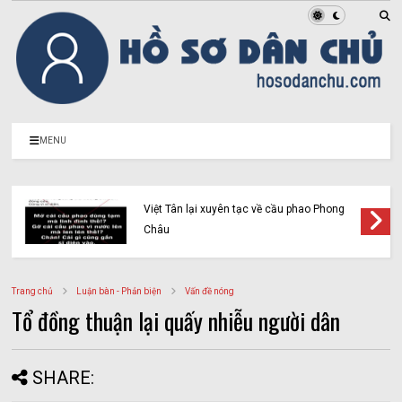
MENU
Vạch trần bản chất của Vàng Chỉnh Mình và
cái gọi là “Liên minh người Mông vì công lý”
(Kỳ 2)
Trang chủ
Luận bàn - Phản biện
Vấn đề nóng
Tổ đồng thuận lại quấy nhiễu người dân
SHARE: