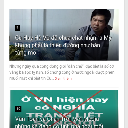
9
Cù Huy Hà Vũ đã chua chát nhận ra Mỹ
không phải là thiên đường như hắn
từng mơ
Những ngày qua cộng đồng giới “dân chủ”, đặc biệt là số cờ
vàng ba sọc tỵ nạn, số chống cộng ở nước ngoài được phen
muối mặt khi biết tin Cù...
Xem thêm
10
Văn Toàn và Chân Trời Mới Media
những kẻ đang cố tình phá hoại mối