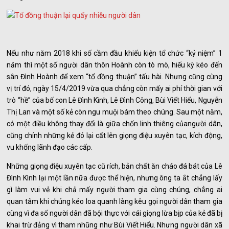
Nếu như năm 2018 khi số cầm đầu khiếu kiện tổ chức “kỷ niệm” 1
năm thì một số người dân thôn Hoành còn tò mò, hiếu kỳ kéo đến
sân Đình Hoành để xem “tổ đồng thuận” tấu hài. Nhưng cũng cùng
vị trí đó, ngày 15/4/2019 vừa qua chẳng còn mấy ai phí thời gian với
trò “hề” của bố con Lê Đình Kình, Lê Đình Công, Bùi Viết Hiểu, Nguyễn
Thị Lan và một số kẻ còn ngu muội bám theo chúng. Sau một năm,
có một điều không thay đổi là giữa chốn linh thiêng củangười dân,
cũng chính những kẻ đó lại cất lên giọng điệu xuyên tạc, kích động,
vu khống lãnh đạo các cấp.
Những giọng điệu xuyên tạc cũ rích, bản chất ăn cháo đá bát của Lê
Đình Kình lại một lần nữa được thể hiện, nhưng ông ta ắt chẳng lấy
gì làm vui vẻ khi chả mấy người tham gia cùng chúng, chẳng ai
quan tâm khi chúng kéo loa quanh làng kêu gọi người dân tham gia
cùng vì đa số người dân đã bội thực với cái giọng lừa bịp của kẻ đã bị
khai trừ đảng vì tham nhũng như Bùi Viết Hiểu. Nhưng người dân xã