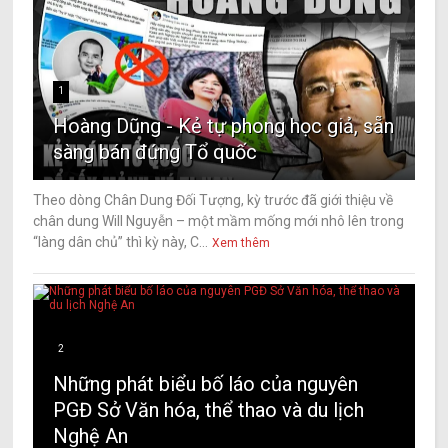
1
Hoàng Dũng - Kẻ tự phong học giả, sẵn
sàng bán đứng Tổ quốc
Theo dòng Chân Dung Đối Tượng, kỳ trước đã giới thiệu về
chân dung Will Nguyễn – một mầm mống mới nhô lên trong
“làng dân chủ” thì kỳ này, C...
Xem thêm
2
Những phát biểu bố láo của nguyên
PGĐ Sở Văn hóa, thể thao và du lịch
Nghệ An