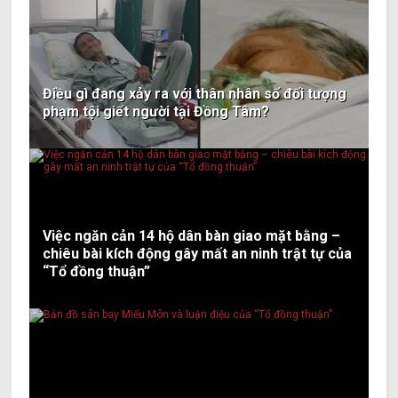
Điều gì đang xảy ra với thân nhân số đối tượng
phạm tội giết người tại Đồng Tâm?
Việc ngăn cản 14 hộ dân bàn giao mặt bằng –
chiêu bài kích động gây mất an ninh trật tự của
“Tổ đồng thuận”