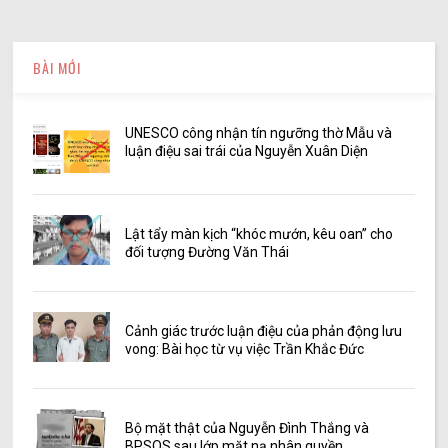
BÀI MỚI
UNESCO công nhận tín ngưỡng thờ Mẫu và
luận điệu sai trái của Nguyễn Xuân Diện
Lật tẩy màn kịch “khóc mướn, kêu oan” cho
đối tượng Đường Văn Thái
Cảnh giác trước luận điệu của phản động lưu
vong: Bài học từ vụ việc Trần Khắc Đức
Bộ mặt thật của Nguyễn Đình Thắng và
BPSOS sau lớp mặt nạ nhân quyền