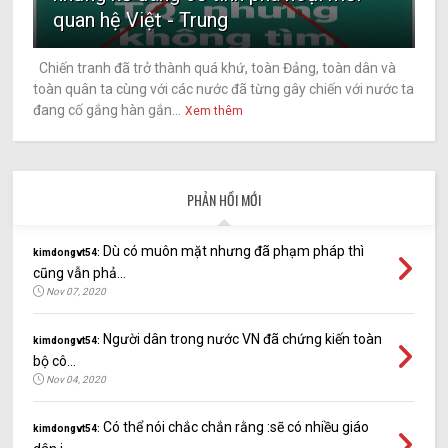
quan hệ Việt - Trung
Chiến tranh đã trở thành quá khứ, toàn Đảng, toàn dân và
toàn quân ta cùng với các nước đã từng gây chiến với nước ta
đang cố gắng hàn gắn...
Xem thêm
PHẢN HỒI MỚI
Dù có muôn mặt nhưng đã phạm pháp thì
kimdongvt54:
cũng vẫn phả...
Nov 07, 2020
Người dân trong nước VN đã chứng kiến toàn
kimdongvt54:
bộ cô...
Nov 04, 2020
Có thể nói chắc chắn rằng :sẽ có nhiều giáo
kimdongvt54: