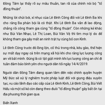
Đồng Tâm lại thấy rõ sự mâu thuẫn, tan rã của chính nôi bộ “tổ
đồng thuận”.
Những lời chửi bới, xỉ nhục của Lê Đình Công đối với Lê Đình Ba khi
cho rằng Ba phản bội là có thật. Khi Lê Đình Ba vẫn đi lao động,
chẳng rỗi công tham gia cùng “tổ đồng thuận”. Còn những kẻ khác
như Bùi Văn Nhạc, Lê Thị Loan, Bùi Văn Vệ thì tìm mọi lý do để
không tham gia gây mất an ninh trật tự cùng bố con Kình.
Lê Đình Công trước đó lồng lộn, cố thủ trong nhà, kêu gào, thể hiện
sự mất dạy ngay cả trên mạng xã hội khi cho rằng lực lượng công
an về bắt mình. Đúng là có tật giật mình khi lực lượng công an chỉ đi
tuần đảm bảo bình yên cho người dân tối ngày 14/4/2019.
Người dân Đồng Tâm đang quan tâm đến việc chính quyền huyện
Mỹ Đức sẽ xử lý nghiêm trước pháp luật đối với giọng điệu xuyên
tạc, vu cáo lãnh đạo các cấp của Lê Đình Kình, Lê Đình Công, Bùi Viết
Hiểu và một số kẻ còn đang theo đuôi “tổ đồng thuận” gây bất ổn tại
địa phương thời gian qua.
Biển Xanh