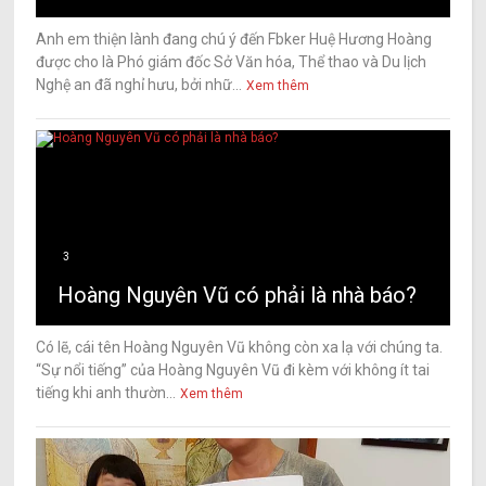
Anh em thiện lành đang chú ý đến Fbker Huệ Hương Hoàng
được cho là Phó giám đốc Sở Văn hóa, Thể thao và Du lịch
Nghệ an đã nghỉ hưu, bởi nhữ...
Xem thêm
3
Hoàng Nguyên Vũ có phải là nhà báo?
Có lẽ, cái tên Hoàng Nguyên Vũ không còn xa lạ với chúng ta.
“Sự nổi tiếng” của Hoàng Nguyên Vũ đi kèm với không ít tai
tiếng khi anh thườn...
Xem thêm