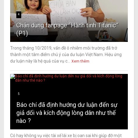
4
Chân dung fanpage “Hành tinh Titanic”
(P1)
Trong tháng 10/2019, vấn đề ô nhiễm môi trường đã trở
thành một tâm điểm chú ý của dư luận Việt Nam. Hiệu ứng
dư luận này là hệ quả của vụ c...
Xem thêm
5
Báo chí đã định hướng dư luận đến sự
giả dối và kích động lòng dân như thế
nào ?
Có hay không vụ việc tài xế lái xe bị oan sai khi giúp đỡ một