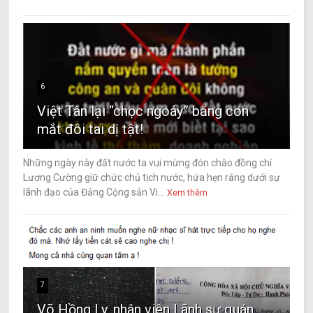
6
Việt Tân lại “chọc ngoáy” bằng con
mắt đôi tai dị tật!
Những ngày này đất nước ta vui mừng đón chào đồng chí
Lương Cường giữ chức chủ tịch nước, hứa hẹn rằng dưới sự
lãnh đạo của Đảng Cộng sản Vi...
Xem thêm
7
Võ Hồng Ly, nhân viên Lãnh sự quán