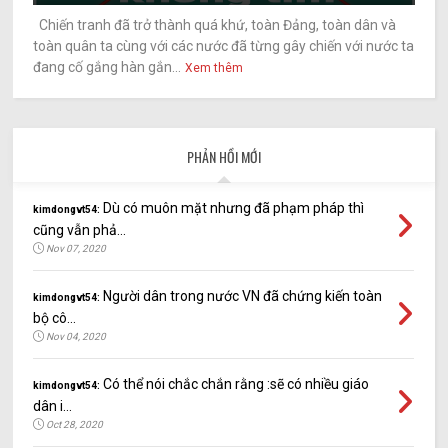
Chiến tranh đã trở thành quá khứ, toàn Đảng, toàn dân và
toàn quân ta cùng với các nước đã từng gây chiến với nước ta
đang cố gắng hàn gắn...
Xem thêm
PHẢN HỒI MỚI
Dù có muôn mặt nhưng đã phạm pháp thì
kimdongvt54:
cũng vẫn phả...
Nov 07, 2020
Người dân trong nước VN đã chứng kiến toàn
kimdongvt54:
bộ cô...
Nov 04, 2020
Có thể nói chắc chắn rằng :sẽ có nhiều giáo
kimdongvt54:
dân i...
Oct 28, 2020