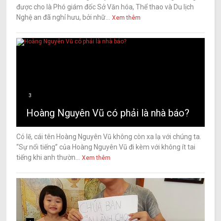
được cho là Phó giám đốc Sở Văn hóa, Thể thao và Du lịch
Nghệ an đã nghỉ hưu, bởi nhữ...
Xem thêm
3
Hoàng Nguyên Vũ có phải là nhà báo?
Có lẽ, cái tên Hoàng Nguyên Vũ không còn xa lạ với chúng ta.
“Sự nổi tiếng” của Hoàng Nguyên Vũ đi kèm với không ít tai
tiếng khi anh thườn...
Xem thêm