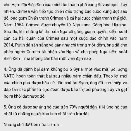
cho Hạm đội Biển Đen của mình tại thành phố cảng Sevastopol. Tuy
nhiên, Crimea vẫn tiếp tục chiến đấu trong các cuộc xung đột sau
đó, bao gồm Chiến tranh Crimea và cả hai cuộc chiến tranh thế giới.
Năm 1954, Crimea được chuyển từ Nga sang Cộng hòa Ukraina.
Sau đó, khi những kẻ thù của Nga cố gắng giành quyền kiểm soát
căn cứ hải quân của Crimea sau một cuộc đảo chính vào năm
2014, Putin đã sẵn sàng và gần như chỉ trong một đêm, ông đã cho
phép người Crimea tái nhập vào Nga và cho phép Nga kiểm soát
Biển Đen ... mà không cần bắn một viên đạn nào.
4. Ông đã đánh bại đám khủng bố ở Syria, một việc mà lực lượng
NATO hoàn toàn thất bại sau nhiều năm chiến đấu. Theo lời mời
của chính phủ được bầu cử dân chủ tại Syria, ông đã can thiệp và
đập tan các phần tử cực đoan được bảo trợ bởi phương Tây và gạt
họ ra khỏi đất nước đó.
5. Ông có được sự ủng hộ của trên 70% người dân, tỉ lệ ủng hộ cao
nhất từ những người khó tính nhất trên trái đất.
Nhưng chờ đã! Còn nữa cơ mà...