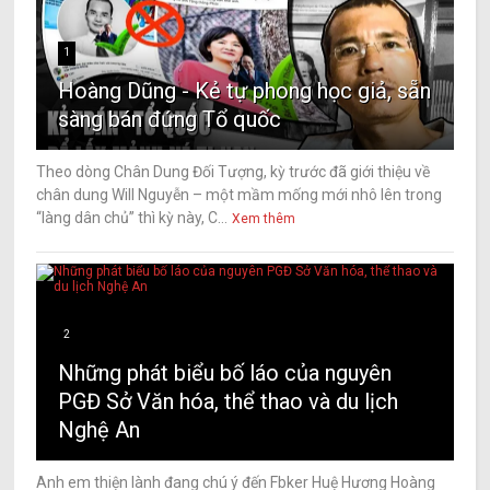
1
Hoàng Dũng - Kẻ tự phong học giả, sẵn
sàng bán đứng Tổ quốc
Theo dòng Chân Dung Đối Tượng, kỳ trước đã giới thiệu về
chân dung Will Nguyễn – một mầm mống mới nhô lên trong
“làng dân chủ” thì kỳ này, C...
Xem thêm
2
Những phát biểu bố láo của nguyên
PGĐ Sở Văn hóa, thể thao và du lịch
Nghệ An
Anh em thiện lành đang chú ý đến Fbker Huệ Hương Hoàng