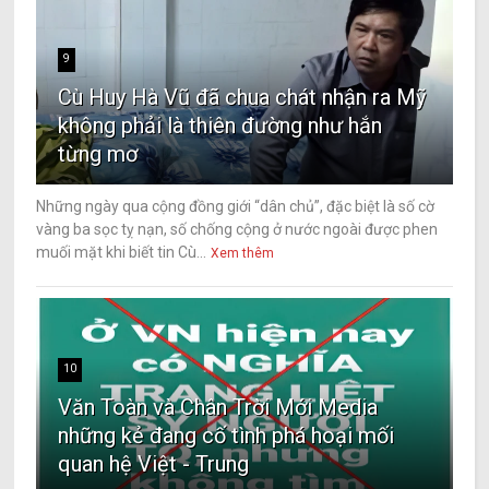
9
Cù Huy Hà Vũ đã chua chát nhận ra Mỹ
không phải là thiên đường như hắn
từng mơ
Những ngày qua cộng đồng giới “dân chủ”, đặc biệt là số cờ
vàng ba sọc tỵ nạn, số chống cộng ở nước ngoài được phen
muối mặt khi biết tin Cù...
Xem thêm
10
Văn Toàn và Chân Trời Mới Media
những kẻ đang cố tình phá hoại mối
quan hệ Việt - Trung