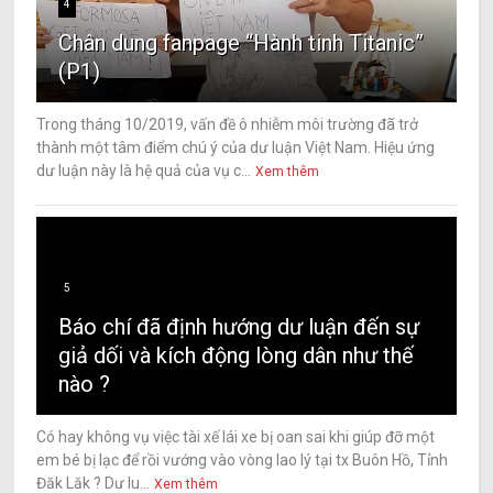
4
Chân dung fanpage “Hành tinh Titanic”
(P1)
Trong tháng 10/2019, vấn đề ô nhiễm môi trường đã trở
thành một tâm điểm chú ý của dư luận Việt Nam. Hiệu ứng
dư luận này là hệ quả của vụ c...
Xem thêm
5
Báo chí đã định hướng dư luận đến sự
giả dối và kích động lòng dân như thế
nào ?
Có hay không vụ việc tài xế lái xe bị oan sai khi giúp đỡ một
em bé bị lạc để rồi vướng vào vòng lao lý tại tx Buôn Hồ, Tỉnh
Đăk Lăk ? Dư lu...
Xem thêm