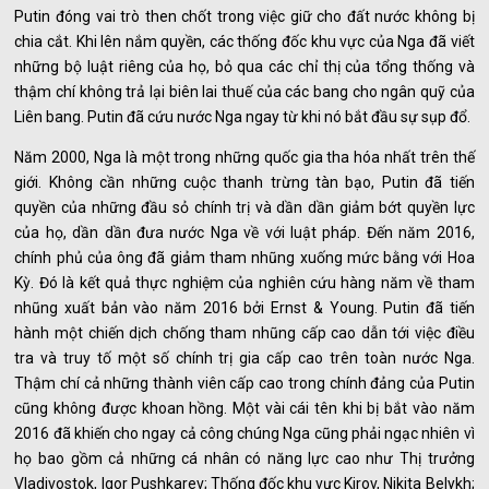
Putin đóng vai trò then chốt trong việc giữ cho đất nước không bị
chia cắt. Khi lên nắm quyền, các thống đốc khu vực của Nga đã viết
những bộ luật riêng của họ, bỏ qua các chỉ thị của tổng thống và
thậm chí không trả lại biên lai thuế của các bang cho ngân quỹ của
Liên bang. Putin đã cứu nước Nga ngay từ khi nó bắt đầu sự sụp đổ.
Năm 2000, Nga là một trong những quốc gia tha hóa nhất trên thế
giới. Không cần những cuộc thanh trừng tàn bạo, Putin đã tiến
quyền của những đầu sỏ chính trị và dần dần giảm bớt quyền lực
của họ, dần dần đưa nước Nga về với luật pháp. Đến năm 2016,
chính phủ của ông đã giảm tham nhũng xuống mức bằng với Hoa
Kỳ. Đó là kết quả thực nghiệm của nghiên cứu hàng năm về tham
nhũng xuất bản vào năm 2016 bởi Ernst & Young. Putin đã tiến
hành một chiến dịch chống tham nhũng cấp cao dẫn tới việc điều
tra và truy tố một số chính trị gia cấp cao trên toàn nước Nga.
Thậm chí cả những thành viên cấp cao trong chính đảng của Putin
cũng không được khoan hồng. Một vài cái tên khi bị bắt vào năm
2016 đã khiến cho ngay cả công chúng Nga cũng phải ngạc nhiên vì
họ bao gồm cả những cá nhân có năng lực cao như Thị trưởng
Vladivostok, Igor Pushkarev; Thống đốc khu vực Kirov, Nikita Belykh;