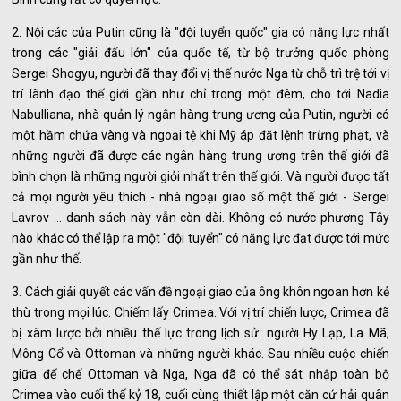
2. Nội các của Putin cũng là "đội tuyển quốc" gia có năng lực nhất
trong các "giải đấu lớn" của quốc tế, từ bộ trưởng quốc phòng
Sergei Shogyu, người đã thay đổi vị thế nước Nga từ chỗ trì trệ tới vị
trí lãnh đạo thế giới gần như chỉ trong một đêm, cho tới Nadia
Nabulliana, nhà quản lý ngân hàng trung ương của Putin, người có
một hầm chứa vàng và ngoại tệ khi Mỹ áp đặt lệnh trừng phạt, và
những người đã được các ngân hàng trung ương trên thế giới đã
bình chọn là những người giỏi nhất trên thế giới. Và người được tất
cả mọi người yêu thích - nhà ngoại giao số một thế giới - Sergei
Lavrov ... danh sách này vẫn còn dài. Không có nước phương Tây
nào khác có thể lập ra một "đội tuyển" có năng lực đạt được tới mức
gần như thế.
3. Cách giải quyết các vấn đề ngoại giao của ông khôn ngoan hơn kẻ
thù trong mọi lúc. Chiếm lấy Crimea. Với vị trí chiến lược, Crimea đã
bị xâm lược bởi nhiều thế lực trong lịch sử: người Hy Lạp, La Mã,
Mông Cổ và Ottoman và những người khác. Sau nhiều cuộc chiến
giữa đế chế Ottoman và Nga, Nga đã có thể sát nhập toàn bộ
Crimea vào cuối thế kỷ 18, cuối cùng thiết lập một căn cứ hải quân