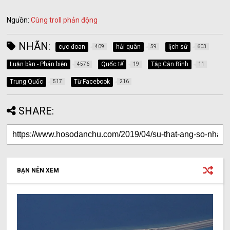
Nguồn:
Cùng troll phản động
NHÃN:
cực đoan
hải quân
lịch sử
409
59
603
Luận bàn - Phản biện
Quốc tế
Tập Cận Bình
4576
19
11
Trung Quốc
Từ Facebook
517
216
SHARE:
BẠN NÊN XEM