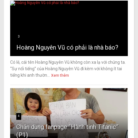
3
Hoàng Nguyên Vũ có phải là nhà báo?
Có lẽ, cái tên Hoàng Nguyên Vũ không còn xa lạ với chúng ta.
“Sự nổi tiếng” của Hoàng Nguyên Vũ đi kèm với không ít tai
tiếng khi anh thườn...
Xem thêm
4
Chân dung fanpage “Hành tinh Titanic”
(P1)