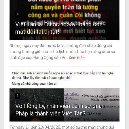
6
Việt Tân lại “chọc ngoáy” bằng con
mắt đôi tai dị tật!
Những ngày này đất nước ta vui mừng đón chào đồng chí
Lương Cường giữ chức chủ tịch nước, hứa hẹn rằng dưới sự
lãnh đạo của Đảng Cộng sản Vi...
Xem thêm
7
Võ Hồng Ly, nhân viên Lãnh sự quán
Pháp là thành viên Việt Tân?
Từ ngày 21 đến 23/04/2020, một số gương mặt chống đối