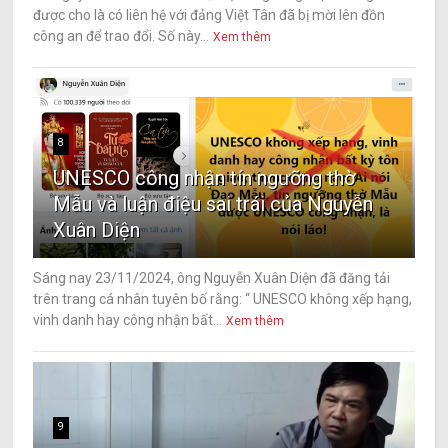
được cho là có liên hệ với đảng Việt Tân đã bị mời lên đồn
công an để trao đổi. Số này...
Xem thêm
8
UNESCO công nhận tín ngưỡng thờ
Mẫu và luận điệu sai trái của Nguyễn
Xuân Diện
Sáng nay 23/11/2024, ông Nguyễn Xuân Diện đã đăng tải
trên trang cá nhân tuyên bố rằng: “ UNESCO không xếp hạng,
vinh danh hay công nhận bất...
Xem thêm
9