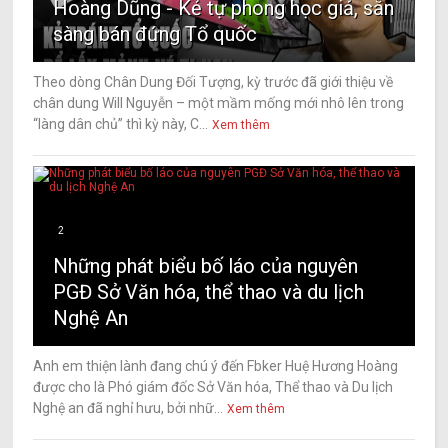
Hoàng Dũng - Kẻ tự phong học giả, sẵn
sàng bán đứng Tổ quốc
Theo dòng Chân Dung Đối Tượng, kỳ trước đã giới thiệu về
chân dung Will Nguyễn – một mầm mống mới nhô lên trong
“làng dân chủ” thì kỳ này, C...
Xem thêm
2
Những phát biểu bố láo của nguyên
PGĐ Sở Văn hóa, thể thao và du lịch
Nghệ An
Anh em thiện lành đang chú ý đến Fbker Huệ Hương Hoàng
được cho là Phó giám đốc Sở Văn hóa, Thể thao và Du lịch
Nghệ an đã nghỉ hưu, bởi nhữ...
Xem thêm