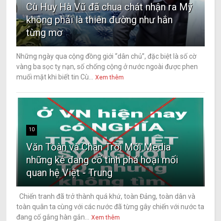
Cù Huy Hà Vũ đã chua chát nhận ra Mỹ
không phải là thiên đường như hắn
từng mơ
Những ngày qua cộng đồng giới “dân chủ”, đặc biệt là số cờ
vàng ba sọc tỵ nạn, số chống cộng ở nước ngoài được phen
muối mặt khi biết tin Cù...
Xem thêm
10
Văn Toàn và Chân Trời Mới Media
những kẻ đang cố tình phá hoại mối
quan hệ Việt - Trung
Chiến tranh đã trở thành quá khứ, toàn Đảng, toàn dân và
toàn quân ta cùng với các nước đã từng gây chiến với nước ta
đang cố gắng hàn gắn...
Xem thêm