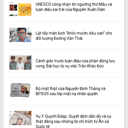
UNESCO công nhận tín ngưỡng thờ Mẫu và
luận điệu sai trái của Nguyễn Xuân Diện
Lật tẩy màn kịch “khóc mướn, kêu oan” cho
đối tượng Đường Văn Thái
Cảnh giác trước luận điệu của phản động lưu
vong: Bài học từ vụ việc Trần Khắc Đức
Bộ mặt thật của Nguyễn Đình Thắng và
BPSOS sau lớp mặt nạ nhân quyền
Vụ Y Quynh Bdap: Quyết định dẫn độ và sự
thật đằng sau những lời chỉ trích từ Ân xá
Quốc tế