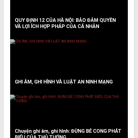
QUY ĐỊNH 12 CỦA HÀ NỘI: BẢO ĐẢM QUYỀN
VÀ LỢI ÍCH HỢP PHÁP CỦA CÁ NHÂN
GHI ÂM, GHI HÌNH VÀ LUẬT AN NINH MẠNG
Chuyện ghi âm, ghi hình: ĐỪNG BẺ CONG PHÁT
BIỂU CỦA THỦ TƯỚNG