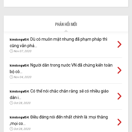
PHẢN HỒI MỚI
Dù có muôn mặt nhưng đã phạm pháp thì
kimdongvt54:
cũng vẫn phả...
Nov 07, 2020
Người dân trong nước VN đã chứng kiến toàn
kimdongvt54:
bộ cô...
Nov 04, 2020
Có thể nói chắc chắn rằng :sẽ có nhiều giáo
kimdongvt54:
dân i...
Oct 28, 2020
Điều đáng nói đến nhất chính là :mọi thằng
kimdongvt54:
,mọi co...
Oct 28, 2020