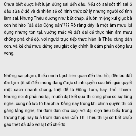
Chưa biết được kết luận đúng sai đến đâu. Nếu có sai sót thì sai ở
đâu sửa ở đó và dĩ nhiên sẽ có hình thức xử lý những người cố tình
làm sai. Nhưng Thêu dường như bất chấp, ả luôn miệng xúi giục bà
con hô hào “đả đảo Cộng sản”??? Rõ ràng đây là một âm mưu lợi
dụng những tồn tại, vướng mắc về đất đai để thực hiện âm mưu
chống phá chế độ, với người trực tiếp thực hiện là Thêu cùng đàn
con, và kẻ chủ mưu đứng sau giật dây chính là đám phản động lưu
vong.
Những sai phạm, thiếu minh bạch liên quan đến thu hồi, đền bù đất
đai tại một số điểm nóng đang được chính quyền xúc tiến giải quyết
một cách nhanh chóng, triệt để từ Đồng Tâm, hay Thủ Thiêm.
Nhưng nói đi phải nói lại, muốn đạt kết quả thì cũng phải có sự lắng
nghe, cùng nỗ lực từ hai phía. Đằng này trong khi chính quyền thì cố
gắng lắng nghe, thì đám dân chủ cuội với đại diện tiêu biểu trong
trường hợp này là ả trùm dân oan Cấn Thị Thêu thì lại cứ bất chấp
gào thét đả đảo với lật đổ chế độ.