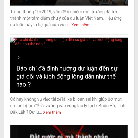
Trong tháng 10/2019, vấn đề ô nhiễm môi trường đã trở
thành một tâm điểm chú ý của dư luận Việt Nam. Hiệu ứng
dư luận này là hệ quả của vụ c...
Xem thêm
5
Báo chí đã định hướng dư luận đến sự
giả dối và kích động lòng dân như thế
nào ?
Có hay không vụ việc tài xế lái xe bị oan sai khi giúp đỡ một
em bé bị lạc để rồi vướng vào vòng lao lý tại tx Buôn Hồ, Tỉnh
Đăk Lăk ? Dư lu...
Xem thêm