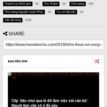
Thanh tra Chính phủ
Thủ Thiêm
Thủ tướng
49
26
454
Thủ tướng Nguyễn Xuân Phúc
Trụ sở tiếp dân
46
25
Vấn đề nóng
3144
SHARE:
BẠN NÊN XEM
Clip 'dân chui qua lỗ để làm việc với cán bộ':
Người làm clip có ý đồ xấu