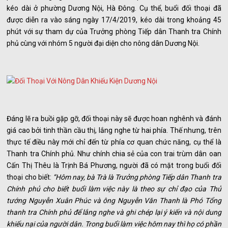
kéo dài ở phường Dương Nội, Hà Đông. Cụ thể, buổi đối thoại đã
được diễn ra vào sáng ngày 17/4/2019, kéo dài trong khoảng 45
phút với sự tham dự của Trưởng phòng Tiếp dân Thanh tra Chính
phủ cùng với nhóm 5 người đại diện cho nông dân Dương Nội.
Đáng lẽ ra buồi gặp gỡ, đối thoại này sẽ được hoan nghênh và đánh
giá cao bởi tinh thần cầu thị, lắng nghe từ hai phía. Thế nhưng, trên
thực tế điều này mới chỉ đến từ phía cơ quan chức năng, cụ thể là
Thanh tra Chính phủ. Như chính chia sẻ của con trai trùm dân oan
Cấn Thị Thêu là Trịnh Bá Phương, người đã có mặt trong buổi đối
thoại cho biết:
“Hôm nay, bà Trà là Trưởng phòng Tiếp dân Thanh tra
Chính phủ cho biết buổi làm việc này là theo sự chỉ đạo của Thủ
tướng Nguyễn Xuân Phúc và ông Nguyễn Văn Thanh là Phó Tổng
thanh tra Chính phủ để lắng nghe và ghi chép lại ý kiến và nội dung
khiếu nại của người dân. Trong buổi làm việc hôm nay thì họ có phần