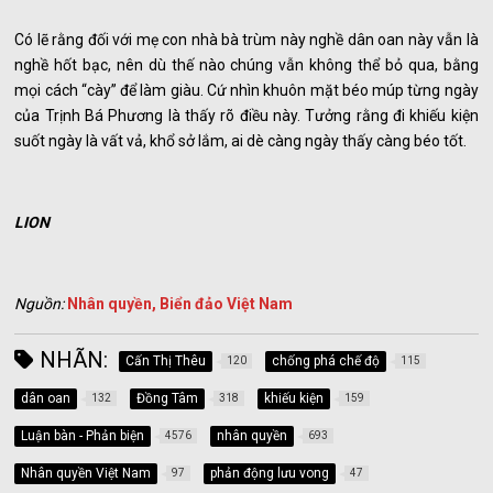
Có lẽ rằng đối với mẹ con nhà bà trùm này nghề dân oan này vẫn là
nghề hốt bạc, nên dù thế nào chúng vẫn không thể bỏ qua, bằng
mọi cách “cày” để làm giàu. Cứ nhìn khuôn mặt béo múp từng ngày
của Trịnh Bá Phương là thấy rõ điều này. Tưởng rằng đi khiếu kiện
suốt ngày là vất vả, khổ sở lắm, ai dè càng ngày thấy càng béo tốt.
LION
Nguồn:
Nhân quyền, Biển đảo Việt Nam
NHÃN:
Cấn Thị Thêu
chống phá chế độ
120
115
dân oan
Đồng Tâm
khiếu kiện
132
318
159
Luận bàn - Phản biện
nhân quyền
4576
693
Nhân quyền Việt Nam
phản động lưu vong
97
47