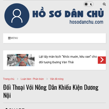
MENU
Lật tẩy màn kịch “khóc mướn, kêu oan” cho
đối tượng Đường Văn Thái
Trang chủ
Luận bàn - Phản biện
Vấn đề nóng
Đối Thoại Với Nông Dân Khiếu Kiện Dương
Nội