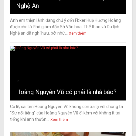
Nghệ An
Anh em thiện lành đang chú ý đến Fbker Huệ Hương Hoàng
được cho là Phó giám đốc Sở Văn hóa, Thể thao và Du lịch
Nghệ an đã nghỉ hưu, bởi nhữ...
Xem thêm
3
Hoàng Nguyên Vũ có phải là nhà báo?
Có lẽ, cái tên Hoàng Nguyên Vũ không còn xa lạ với chúng ta.
“Sự nổi tiếng” của Hoàng Nguyên Vũ đi kèm với không ít tai
tiếng khi anh thườn...
Xem thêm