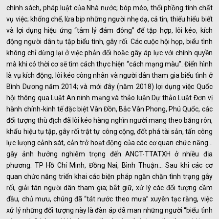
chính sách, pháp luật của Nhà nước; bóp méo, thổi phồng tính chất
vụ việc; khống chế, lừa bịp những người nhẹ dạ, cả tin, thiếu hiểu biết
và lợi dụng hiệu ứng “tâm lý đám đông” để tập hợp, lôi kéo, kích
động người dân tụ tập biểu tình, gây rối. Các cuộc hội họp, biểu tình
không chỉ dừng lại ở việc phản đối hoặc gây áp lực với chính quyền
mà khi có thời cơ sẽ tìm cách thực hiện “cách mạng màu”. Điển hình
là vụ kích động, lôi kéo công nhân và người dân tham gia biểu tình ở
Bình Dương năm 2014; và mới đây (năm 2018) lợi dụng việc Quốc
hội thông qua Luật An ninh mạng và thảo luận Dự thảo Luật Đơn vị
hành chính-kinh tế đặc biệt Vân Đồn, Bắc Vân Phong, Phú Quốc, các
đối tượng thù địch đã lôi kéo hàng nghìn người mang theo băng rôn,
khẩu hiệu tụ tập, gây rối trật tự công cộng, đốt phá tài sản, tấn công
lực lượng cảnh sát, cản trở hoạt động của các cơ quan chức năng…
gây ảnh hưởng nghiêm trọng đến ANCT-TTATXH ở nhiều địa
phương: TP Hồ Chí Minh, Đồng Nai, Bình Thuận... Sau khi các cơ
quan chức năng triển khai các biện pháp ngăn chặn tình trạng gây
rối, giải tán người dân tham gia; bắt giữ, xử lý các đối tượng cầm
đầu, chủ mưu, chúng đã “tát nước theo mưa” xuyên tạc rằng, việc
xử lý những đối tượng này là đàn áp dã man những người “biểu tình