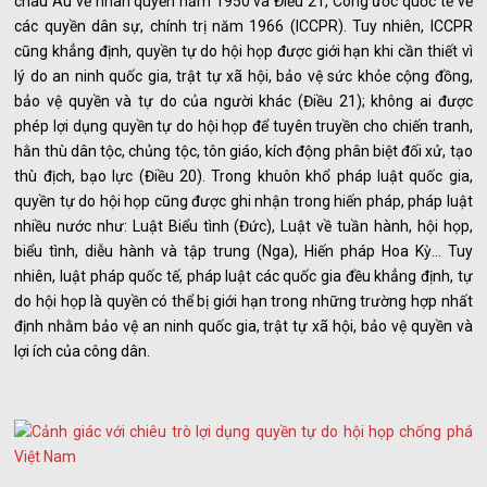
châu Âu về nhân quyền năm 1950 và Điều 21, Công ước quốc tế về
các quyền dân sự, chính trị năm 1966 (ICCPR). Tuy nhiên, ICCPR
cũng khẳng định, quyền tự do hội họp được giới hạn khi cần thiết vì
lý do an ninh quốc gia, trật tự xã hội, bảo vệ sức khỏe cộng đồng,
bảo vệ quyền và tự do của người khác (Điều 21); không ai được
phép lợi dụng quyền tự do hội họp để tuyên truyền cho chiến tranh,
hằn thù dân tộc, chủng tộc, tôn giáo, kích động phân biệt đối xử, tạo
thù địch, bạo lực (Điều 20). Trong khuôn khổ pháp luật quốc gia,
quyền tự do hội họp cũng được ghi nhận trong hiến pháp, pháp luật
nhiều nước như: Luật Biểu tình (Đức), Luật về tuần hành, hội họp,
biểu tình, diễu hành và tập trung (Nga), Hiến pháp Hoa Kỳ... Tuy
nhiên, luật pháp quốc tế, pháp luật các quốc gia đều khẳng định, tự
do hội họp là quyền có thể bị giới hạn trong những trường hợp nhất
định nhằm bảo vệ an ninh quốc gia, trật tự xã hội, bảo vệ quyền và
lợi ích của công dân.