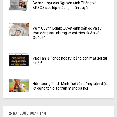
Bộ mặt thật của Nguyễn Đình Thắng và
BPSOS sau lớp mặt nạ nhân quyền
Vụ Y Quynh Bdap: Quyết định dẫn độ và sự
thật đằng sau những lời chỉ trích từ Ân xá
Quốc tế
Việt Tân lại “chọc ngoáy” bằng con mắt đôi tai
dị tật!
Hiện tượng Thích Minh Tuệ và những luận điệu
lợi dụng tôn giáo trên mạng xã hội
BÀI ĐƯỢC QUAN TÂM