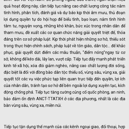
quả hoạt động này, cần tiếp tục nâng cao chất lượng công tác nắm
tình hình, phân tích, đánh giá và dự báo kịp thời âm mưu, thủ đoạn
lợi dụng quyền tự do hội họp để biểu tình, bạo loạn; nắm tình hình
tâm tư, nguyện vọng, những khó khăn, bức xúc trong nhân dân để
tham mưu, đề xuất các cơ quan chức năng giải quyết triệt để, thỏa
đáng trên cơ sở pháp luật. Kịp thời phát hiện những sơ hở, thiếu sót
trong thực hiện chính sách, pháp luật về tôn giáo, dân tộc… để khắc
phục, giải quyết dứt điểm các mâu thuẫn, “điểm nóng”ngay từ cơ
sở, không để kéo dài, lây lan, vượt cấp. Tiếp tục đẩy mạnh phát triển
kinh tế-xã hội, xóa đói giảm nghèo, nâng cao chất lượng đời sống,
đặc biệt là đối với đồng bào dân tộc thiểu số, vùng sâu, vùng xa, giải
quyết tốt các vụ việc phức tạp liên quan trực tiếp đến quyền, lợi ích
của nhân dân, tránh tạo sơ hở để bên ngoài lợi dụng xuyên tạc, kích
động chống phá. Tiếp tục tăng cường củng cố quốc phòng, an ninh,
bảo đảm ổn định ANCT-TTATXH ở các địa phương, nhất là các địa
bàn vùng sâu, vùng xa, miền núi.
Tiếp tục tận dụng thế mạnh của các kênh ngoại giao, đối thoại, hợp