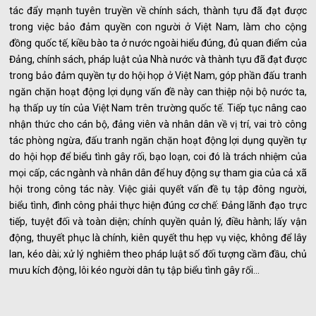
tác đẩy mạnh tuyên truyền về chính sách, thành tựu đã đạt được
trong việc bảo đảm quyền con người ở Việt Nam, làm cho cộng
đồng quốc tế, kiều bào ta ở nước ngoài hiểu đúng, đủ quan điểm của
Đảng, chính sách, pháp luật của Nhà nước và thành tựu đã đạt được
trong bảo đảm quyền tự do hội họp ở Việt Nam, góp phần đấu tranh
ngăn chặn hoạt động lợi dụng vấn đề này can thiệp nội bộ nước ta,
hạ thấp uy tín của Việt Nam trên trường quốc tế. Tiếp tục nâng cao
nhận thức cho cán bộ, đảng viên và nhân dân về vị trí, vai trò công
tác phòng ngừa, đấu tranh ngăn chặn hoạt động lợi dụng quyền tự
do hội họp để biểu tình gây rối, bạo loạn, coi đó là trách nhiệm của
mọi cấp, các ngành và nhân dân để huy động sự tham gia của cả xã
hội trong công tác này. Việc giải quyết vấn đề tụ tập đông người,
biểu tình, đình công phải thực hiện đúng cơ chế: Đảng lãnh đạo trực
tiếp, tuyệt đối và toàn diện; chính quyền quản lý, điều hành; lấy vận
động, thuyết phục là chính, kiên quyết thu hẹp vụ việc, không để lây
lan, kéo dài; xử lý nghiêm theo pháp luật số đối tượng cầm đầu, chủ
mưu kích động, lôi kéo người dân tụ tập biểu tình gây rối...