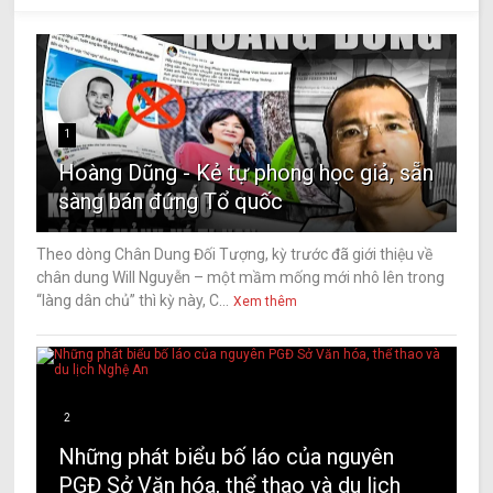
1
Hoàng Dũng - Kẻ tự phong học giả, sẵn
sàng bán đứng Tổ quốc
Theo dòng Chân Dung Đối Tượng, kỳ trước đã giới thiệu về
chân dung Will Nguyễn – một mầm mống mới nhô lên trong
“làng dân chủ” thì kỳ này, C...
Xem thêm
2
Những phát biểu bố láo của nguyên
PGĐ Sở Văn hóa, thể thao và du lịch