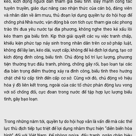
kéo, kích động người dân tham gia biểu tình. Đẩy mạnh công tác
tuyên truyền, giáo dục nâng cao nhận thức của cán bộ, đảng viên
và nhân dân về âm mưu, thủ đoạn lợi dụng quyền tự do hội họp để
chống phá Nhà nước; vận động bà con tích cực tham gia các phong
trào thi đua yêu nước tại địa phương, không nghe theo kẻ xấu lôi
kéo tham gia biểu tình. Kịp thời giải quyết các vụ việc tranh chấp,
khiếu kiện phức tạp nảy sinh trong nhân dân trên cơ sở pháp luật,
không để lây lan, kéo dài, vượt cấp; không để kẻ địch lợi dụng, tạo cớ
kích động đình công, biểu tình. Chủ động bố trí lực lượng, phương
tiện thường trực đấu tranh, phòng, chống gây rối, bạo loạn tại các
địa bàn trọng điểm thường xảy ra đình công, biểu tình theo hướng
chặt chẽ từ cấp tỉnh đến cấp cơ sở. Cùng với đó, chủ động vô hiệu
hóa ý đồ liên kết trong, ngoài của các tổ chức phản động lưu vong
với số chống đối, cực đoan trong nước để tập hợp lực lượng biểu
tình, gây bạo loạn.
Trong những năm tới, quyền tự do hội họp vẫn là vấn đề mà các thế
lực thù địch tiếp tục triệt để lợi dụng nhằm thực hiện “diễn biến hòa
bình” đối với Việt Nam. Để phòng ngừa, đấu tranh, ngăn chặn hiệu