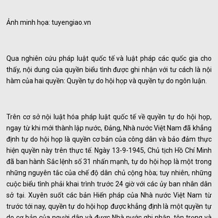
Ảnh minh họa: tuyengiao.vn
Qua nghiên cứu pháp luật quốc tế và luật pháp các quốc gia cho
thấy, nội dung của quyền biểu tình được ghi nhận với tư cách là nội
hàm của hai quyền: Quyền tự do hội họp và quyền tự do ngôn luận.
Trên cơ sở nội luật hóa pháp luật quốc tế về quyền tự do hội họp,
ngay từ khi mới thành lập nước, Đảng, Nhà nước Việt Nam đã khẳng
định tự do hội họp là quyền cơ bản của công dân và bảo đảm thực
hiện quyền này trên thực tế. Ngày 13-9-1945, Chủ tịch Hồ Chí Minh
đã ban hành Sắc lệnh số 31 nhấn mạnh, tự do hội họp là một trong
những nguyên tắc của chế độ dân chủ cộng hòa; tuy nhiên, những
cuộc biểu tình phải khai trình trước 24 giờ với các ủy ban nhân dân
sở tại. Xuyên suốt các bản Hiến pháp của Nhà nước Việt Nam từ
trước tới nay, quyền tự do hội họp được khẳng định là một quyền tự
do cơ bản của người dân và được Nhà nước ghi nhận, tôn trọng và