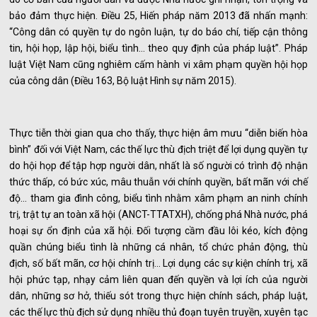
bảo đảm thực hiện. Điều 25, Hiến pháp năm 2013 đã nhấn mạnh:
“Công dân có quyền tự do ngôn luận, tự do báo chí, tiếp cận thông
tin, hội họp, lập hội, biểu tình… theo quy định của pháp luật”. Pháp
luật Việt Nam cũng nghiêm cấm hành vi xâm phạm quyền hội họp
của công dân (Điều 163, Bộ luật Hình sự năm 2015).
Thực tiễn thời gian qua cho thấy, thực hiện âm mưu “diễn biến hòa
bình” đối với Việt Nam, các thế lực thù địch triệt để lợi dụng quyền tự
do hội họp để tập hợp người dân, nhất là số người có trình độ nhận
thức thấp, có bức xúc, mâu thuẫn với chính quyền, bất mãn với chế
độ... tham gia đình công, biểu tình nhằm xâm phạm an ninh chính
trị, trật tự an toàn xã hội (ANCT-TTATXH), chống phá Nhà nước, phá
hoại sự ổn định của xã hội. Đối tượng cầm đầu lôi kéo, kích động
quần chúng biểu tình là những cá nhân, tổ chức phản động, thù
địch, số bất mãn, cơ hội chính trị... Lợi dụng các sự kiện chính trị, xã
hội phức tạp, nhạy cảm liên quan đến quyền và lợi ích của người
dân, những sơ hở, thiếu sót trong thực hiện chính sách, pháp luật,
các thế lực thù địch sử dụng nhiều thủ đoạn tuyên truyền, xuyên tạc