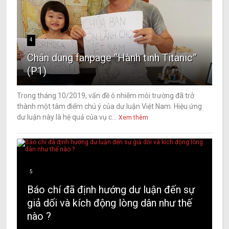
4
Chân dung fanpage “Hành tinh Titanic”
(P1)
Trong tháng 10/2019, vấn đề ô nhiễm môi trường đã trở
thành một tâm điểm chú ý của dư luận Việt Nam. Hiệu ứng
dư luận này là hệ quả của vụ c...
Xem thêm
5
Báo chí đã định hướng dư luận đến sự
giả dối và kích động lòng dân như thế
nào ?