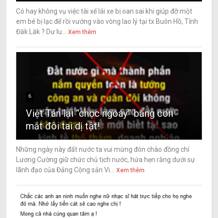
Có hay không vụ việc tài xế lái xe bị oan sai khi giúp đỡ một
em bé bị lạc để rồi vướng vào vòng lao lý tại tx Buôn Hồ, Tỉnh
Đăk Lăk ? Dư lu...
Xem thêm
6
Việt Tân lại “chọc ngoáy” bằng con
mắt đôi tai dị tật!
Những ngày này đất nước ta vui mừng đón chào đồng chí
Lương Cường giữ chức chủ tịch nước, hứa hẹn rằng dưới sự
lãnh đạo của Đảng Cộng sản Vi...
Xem thêm