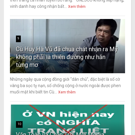
trên trang cá nhân tuyên bố rằng: “ UNESCO không xếp hạng,
vinh danh hay công nhận bất...
Xem thêm
9
Cù Huy Hà Vũ đã chua chát nhận ra Mỹ
không phải là thiên đường như hắn
từng mơ
Những ngày qua cộng đồng giới “dân chủ”, đặc biệt là số cờ
vàng ba sọc tỵ nạn, số chống cộng ở nước ngoài được phen
muối mặt khi biết tin Cù...
Xem thêm
10
Văn Toàn và Chân Trời Mới Media