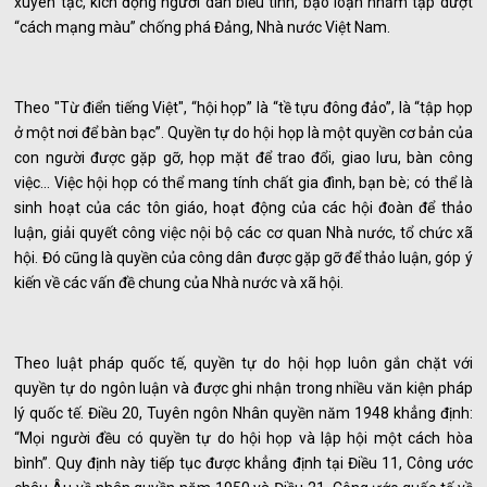
xuyên tạc, kích động người dân biểu tình, bạo loạn nhằm tập dượt
“cách mạng màu” chống phá Đảng, Nhà nước Việt Nam.
Theo "Từ điển tiếng Việt", “hội họp” là “tề tựu đông đảo”, là “tập họp
ở một nơi để bàn bạc”. Quyền tự do hội họp là một quyền cơ bản của
con người được gặp gỡ, họp mặt để trao đổi, giao lưu, bàn công
việc… Việc hội họp có thể mang tính chất gia đình, bạn bè; có thể là
sinh hoạt của các tôn giáo, hoạt động của các hội đoàn để thảo
luận, giải quyết công việc nội bộ các cơ quan Nhà nước, tổ chức xã
hội. Đó cũng là quyền của công dân được gặp gỡ để thảo luận, góp ý
kiến về các vấn đề chung của Nhà nước và xã hội.
Theo luật pháp quốc tế, quyền tự do hội họp luôn gắn chặt với
quyền tự do ngôn luận và được ghi nhận trong nhiều văn kiện pháp
lý quốc tế. Điều 20, Tuyên ngôn Nhân quyền năm 1948 khẳng định:
“Mọi người đều có quyền tự do hội họp và lập hội một cách hòa
bình”. Quy định này tiếp tục được khẳng định tại Điều 11, Công ước