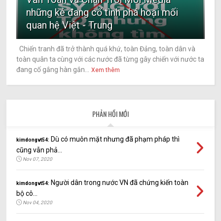
những kẻ đang cố tình phá hoại mối
quan hệ Việt - Trung
Chiến tranh đã trở thành quá khứ, toàn Đảng, toàn dân và
toàn quân ta cùng với các nước đã từng gây chiến với nước ta
đang cố gắng hàn gắn...
Xem thêm
PHẢN HỒI MỚI
Dù có muôn mặt nhưng đã phạm pháp thì
kimdongvt54:
cũng vẫn phả...
Nov 07, 2020
Người dân trong nước VN đã chứng kiến toàn
kimdongvt54:
bộ cô...
Nov 04, 2020