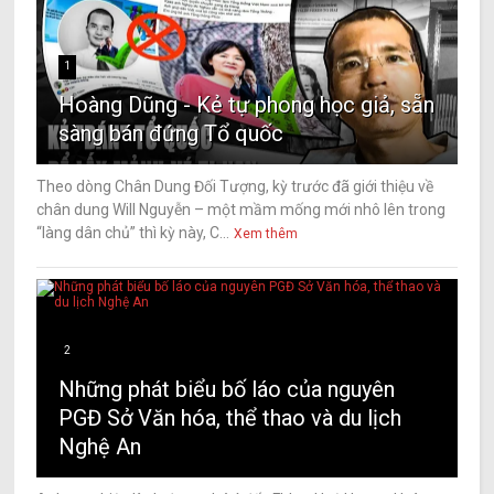
1
Hoàng Dũng - Kẻ tự phong học giả, sẵn
sàng bán đứng Tổ quốc
Theo dòng Chân Dung Đối Tượng, kỳ trước đã giới thiệu về
chân dung Will Nguyễn – một mầm mống mới nhô lên trong
“làng dân chủ” thì kỳ này, C...
Xem thêm
2
Những phát biểu bố láo của nguyên
PGĐ Sở Văn hóa, thể thao và du lịch
Nghệ An