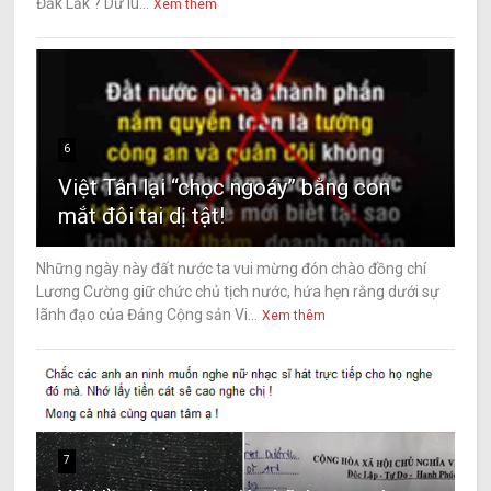
Đăk Lăk ? Dư lu...
Xem thêm
6
Việt Tân lại “chọc ngoáy” bằng con
mắt đôi tai dị tật!
Những ngày này đất nước ta vui mừng đón chào đồng chí
Lương Cường giữ chức chủ tịch nước, hứa hẹn rằng dưới sự
lãnh đạo của Đảng Cộng sản Vi...
Xem thêm
7