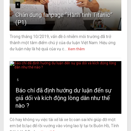
4
Chân dung fanpage “Hành tinh Titanic”
(P1)
Trong tháng 10/2019, vấn đề ô nhiễm môi trường đã trở
thành một tâm điểm chú ý của dư luận Việt Nam. Hiệu ứng
dư luận này là hệ quả của vụ c...
Xem thêm
5
Báo chí đã định hướng dư luận đến sự
giả dối và kích động lòng dân như thế
nào ?
Có hay không vụ việc tài xế lái xe bị oan sai khi giúp đỡ một
em bé bị lạc để rồi vướng vào vòng lao lý tại tx Buôn Hồ, Tỉnh