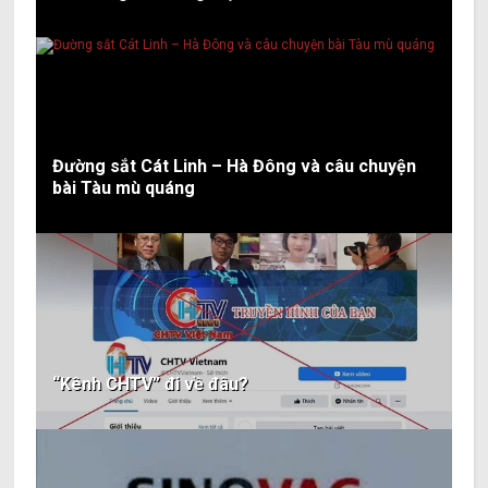
Đường sắt Cát Linh – Hà Đông và câu chuyện
bài Tàu mù quáng
“Kênh CHTV” đi về đâu?