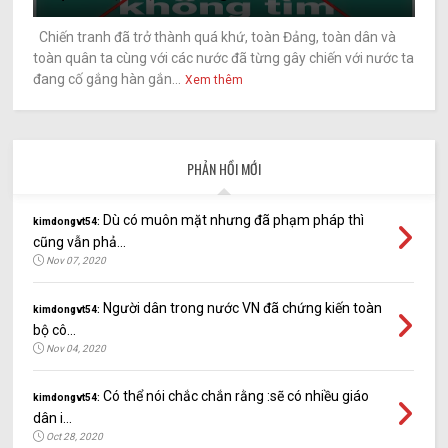
Chiến tranh đã trở thành quá khứ, toàn Đảng, toàn dân và
toàn quân ta cùng với các nước đã từng gây chiến với nước ta
đang cố gắng hàn gắn...
Xem thêm
PHẢN HỒI MỚI
Dù có muôn mặt nhưng đã phạm pháp thì
kimdongvt54:
cũng vẫn phả...
Nov 07, 2020
Người dân trong nước VN đã chứng kiến toàn
kimdongvt54:
bộ cô...
Nov 04, 2020
Có thể nói chắc chắn rằng :sẽ có nhiều giáo
kimdongvt54:
dân i...
Oct 28, 2020