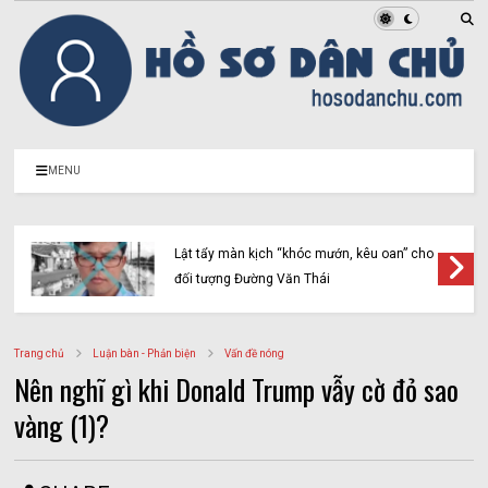
MENU
Lật tẩy màn kịch “khóc mướn, kêu oan” cho
đối tượng Đường Văn Thái
Trang chủ
Luận bàn - Phản biện
Vấn đề nóng
Nên nghĩ gì khi Donald Trump vẫy cờ đỏ sao
vàng (1)?