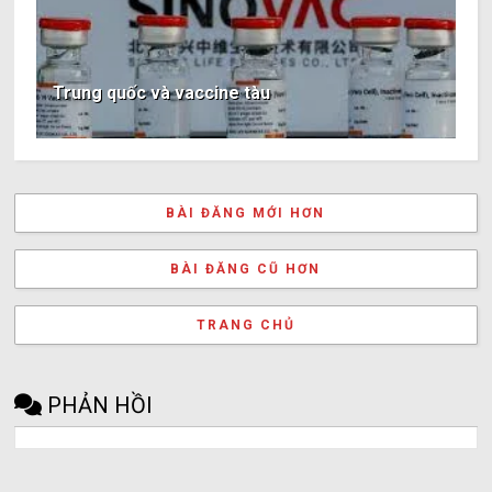
Trung quốc và vaccine tàu
BÀI ĐĂNG MỚI HƠN
BÀI ĐĂNG CŨ HƠN
TRANG CHỦ
PHẢN HỒI