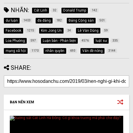
NHÃN:
Cát Linh
Donald Trump
32
142
dư luận
đa đảng
Đảng Cộng sản
1403
182
501
Facebook
Kim Jong Un
Lê Văn Dũng
1215
34
59
Loa Phường
Luận bàn - Phản biện
luật sư
597
4576
335
mạng xã hội
nhân quyền
Vấn đề nóng
1170
693
3144
SHARE:
BẠN NÊN XEM