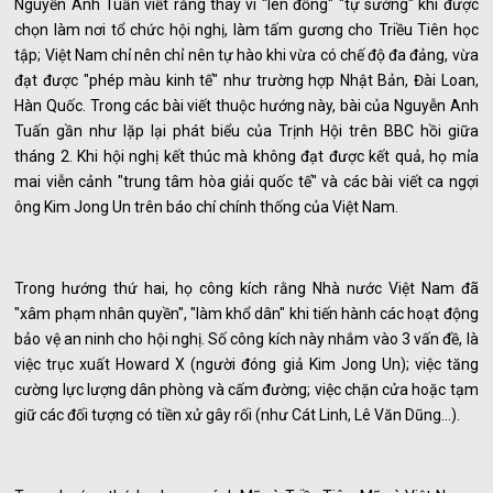
Nguyễn Anh Tuấn viết rằng thay vì "lên đồng" "tự sướng" khi được
chọn làm nơi tổ chức hội nghị, làm tấm gương cho Triều Tiên học
tập; Việt Nam chỉ nên chỉ nên tự hào khi vừa có chế độ đa đảng, vừa
đạt được "phép màu kinh tế" như trường hợp Nhật Bản, Đài Loan,
Hàn Quốc. Trong các bài viết thuộc hướng này, bài của Nguyễn Anh
Tuấn gần như lặp lại phát biểu của Trịnh Hội trên BBC hồi giữa
tháng 2. Khi hội nghị kết thúc mà không đạt được kết quả, họ mỉa
mai viễn cảnh "trung tâm hòa giải quốc tế" và các bài viết ca ngợi
ông Kim Jong Un trên báo chí chính thống của Việt Nam.
Trong hướng thứ hai, họ công kích rằng Nhà nước Việt Nam đã
"xâm phạm nhân quyền", "làm khổ dân" khi tiến hành các hoạt động
bảo vệ an ninh cho hội nghị. Số công kích này nhắm vào 3 vấn đề, là
việc trục xuất Howard X (người đóng giả Kim Jong Un); việc tăng
cường lực lượng dân phòng và cấm đường; việc chặn cửa hoặc tạm
giữ các đối tượng có tiền xử gây rối (như Cát Linh, Lê Văn Dũng...).