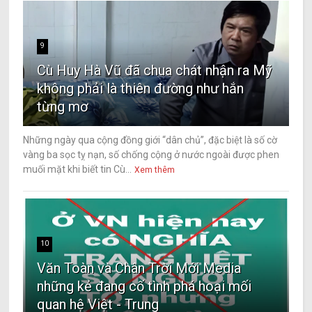
9
Cù Huy Hà Vũ đã chua chát nhận ra Mỹ
không phải là thiên đường như hắn
từng mơ
Những ngày qua cộng đồng giới “dân chủ”, đặc biệt là số cờ
vàng ba sọc tỵ nạn, số chống cộng ở nước ngoài được phen
muối mặt khi biết tin Cù...
Xem thêm
10
Văn Toàn và Chân Trời Mới Media
những kẻ đang cố tình phá hoại mối
quan hệ Việt - Trung