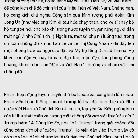
Trong hướng thứ ba, họ so sánh Mỹ và Triều Tiên, Mỹ và Việt Nam...
để công kích chế độ chính trị của Triều Tiên và Việt Nam. Chẳng hạn,
họ công kích chủ nghĩa Cộng sản qua hình tượng phái đoàn Kim
Jong Un (như việc ông Kim đi tàu hỏa chạy than, cho vệ sĩ chạy bộ
hộ tống xe hơi, cho báo chí trong nước tuyên truyền rằng người dân
mất ngủ vì nhớ Chủ tịch...). Ngoài ra, một số phụ nữ luống tuổi trong
dư luận chống đối - như Lan Lê và Lê Thị Công Nhân - đã dấy lên
một phong trào ca ngợi các đặc vụ Mỹ hộ tống Donald Trump. Họ
khen các đặc vụ này to cao, đẹp trai, mặc đẹp, tác phong đàng
hoàng; không như các "đặc vụ Việt Nam" thường va chạm với giới
chống đối.
Nhóm hoạt động tuyên truyền thứ ba là các bài công kích lẫn nhau.
Nhân việc Tổng thống Donald Trump tỏ thái độ thân thiện với Nhà
nước Việt Nam và Chủ tịch Kim Jong Un, Nguyễn Gia Kiểng công kích
các trí thức bất mãn và gương mặt chống đối vừa viết thư "cầu cứu"
Trump hôm 14. Cùng lúc đó, phe "bài Trump" trong giới chống đối
cũng công kích phe "cuồng Trump". Họ viện dẫn việc Trump vẫy cờ
đỏ sao vàng, dành những lời lẽ tốt đẹp cho Chủ tịch Kim Jong Un và