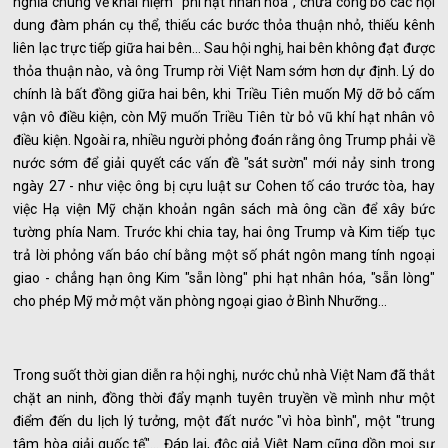
nghĩa chung về khái niệm "phi hạt nhân hóa", chưa công bố các nội
dung đàm phán cụ thể, thiếu các bước thỏa thuận nhỏ, thiếu kênh
liên lạc trực tiếp giữa hai bên... Sau hội nghị, hai bên không đạt được
thỏa thuận nào, và ông Trump rời Việt Nam sớm hơn dự định. Lý do
chính là bất đồng giữa hai bên, khi Triều Tiên muốn Mỹ dỡ bỏ cấm
vận vô điều kiện, còn Mỹ muốn Triều Tiên từ bỏ vũ khí hạt nhân vô
điều kiện. Ngoài ra, nhiều người phỏng đoán rằng ông Trump phải về
nước sớm để giải quyết các vấn đề "sát sườn" mới nảy sinh trong
ngày 27 - như việc ông bị cựu luật sư Cohen tố cáo trước tòa, hay
việc Hạ viện Mỹ chặn khoản ngân sách mà ông cần để xây bức
tường phía Nam. Trước khi chia tay, hai ông Trump và Kim tiếp tục
trả lời phỏng vấn báo chí bằng một số phát ngôn mang tính ngoại
giao - chẳng hạn ông Kim "sẵn lòng" phi hạt nhân hóa, "sẵn lòng"
cho phép Mỹ mở một văn phòng ngoại giao ở Bình Nhưỡng...
Trong suốt thời gian diễn ra hội nghị, nước chủ nhà Việt Nam đã thắt
chặt an ninh, đồng thời đẩy mạnh tuyên truyền về mình như một
điểm đến du lịch lý tưởng, một đất nước "vì hòa bình", một "trung
tâm hòa giải quốc tế"... Đáp lại, độc giả Việt Nam cũng dồn mọi sự