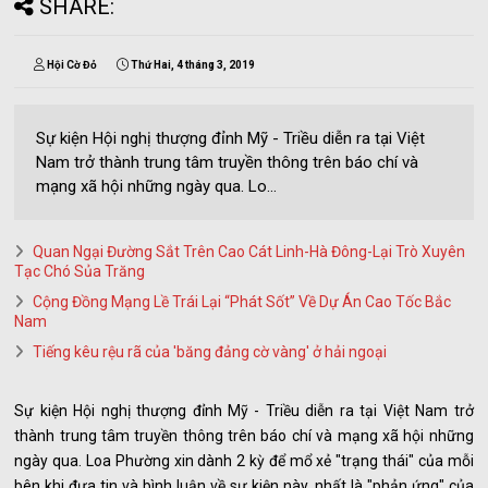
SHARE:
Hội Cờ Đỏ
Thứ Hai, 4 tháng 3, 2019
Sự kiện Hội nghị thượng đỉnh Mỹ - Triều diễn ra tại Việt
Nam trở thành trung tâm truyền thông trên báo chí và
mạng xã hội những ngày qua. Lo...
Quan Ngại Đường Sắt Trên Cao Cát Linh-Hà Đông-Lại Trò Xuyên
Tạc Chó Sủa Trăng
Cộng Đồng Mạng Lề Trái Lại “Phát Sốt” Về Dự Án Cao Tốc Bắc
Nam
Tiếng kêu rệu rã của 'băng đảng cờ vàng' ở hải ngoại
Sự kiện Hội nghị thượng đỉnh Mỹ - Triều diễn ra tại Việt Nam trở
thành trung tâm truyền thông trên báo chí và mạng xã hội những
ngày qua. Loa Phường xin dành 2 kỳ để mổ xẻ "trạng thái" của mỗi
bên khi đưa tin và bình luận về sự kiện này, nhất là "phản ứng" của