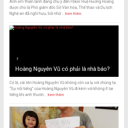
Anh em thiện lành đang chú ý đến Fbker Huệ Hương Hoàng
được cho là Phó giám đốc Sở Văn hóa, Thể thao và Du lịch
Nghệ an đã nghỉ hưu, bởi nhữ...
Xem thêm
3
Hoàng Nguyên Vũ có phải là nhà báo?
Có lẽ, cái tên Hoàng Nguyên Vũ không còn xa lạ với chúng ta.
“Sự nổi tiếng” của Hoàng Nguyên Vũ đi kèm với không ít tai
tiếng khi anh thườn...
Xem thêm