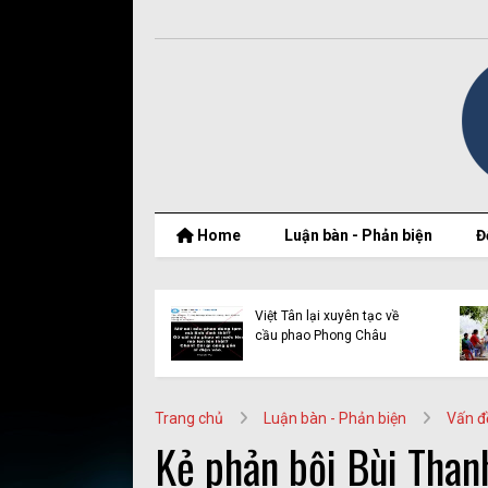
Home
Luận bàn - Phản biện
Đ
Vạch trần bản chất của
Vạch trần bản chất của
Vàng Chỉnh Mình và cái
Vàng Chỉnh Mình và cái
gọi là “Liên minh người
gọi là “Liên minh người
Mông vì công lý” (Kỳ 2)
Mông vì công lý” (Kỳ 1)
Trang chủ
Luận bàn - Phản biện
Vấn đ
Kẻ phản bội Bùi Thanh