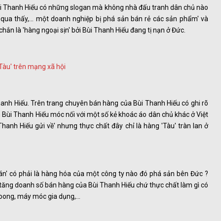
ùi Thanh Hiếu có những slogan mà không nhà đấu tranh dân chủ nào
 qua thấy,... một doanh nghiệp bị phá sản bán rẻ các sản phẩm' và
hắn là 'hàng ngoại sịn' bởi Bùi Thanh Hiếu đang tị nạn ở Đức.
hanh Hiếu. Trên trang chuyên bán hàng của Bùi Thanh Hiếu có ghi rõ
Bùi Thanh Hiếu móc nối với một số kẻ khoác áo dân chủ khác ở Việt
anh Hiếu gửi về' nhưng thực chất đây chỉ là hàng 'Tàu' tràn lan ở
án' có phải là hàng hóa của một công ty nào đó phá sản bên Đức ?
ể tăng doanh số bán hàng của Bùi Thanh Hiếu chứ thực chất làm gì có
oong, máy móc gia dụng,...