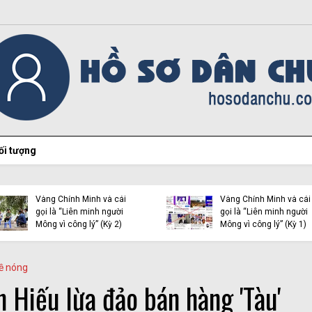
ối tượng
UNESCO công
Tội ác của Y Quynh Bdap
ngưỡng thờ M
- kẻ khủng bố bị dẫn độ về
điệu sai trái
Việt Nam
Xuân Diện
ề nóng
 Hiếu lừa đảo bán hàng 'Tàu'