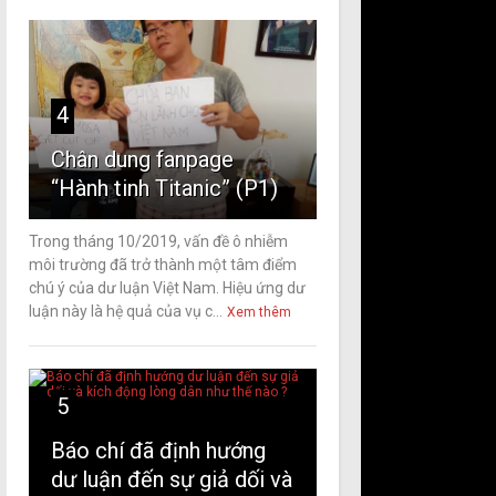
4
Chân dung fanpage
“Hành tinh Titanic” (P1)
Trong tháng 10/2019, vấn đề ô nhiễm
môi trường đã trở thành một tâm điểm
chú ý của dư luận Việt Nam. Hiệu ứng dư
luận này là hệ quả của vụ c...
Xem thêm
5
Báo chí đã định hướng
dư luận đến sự giả dối và