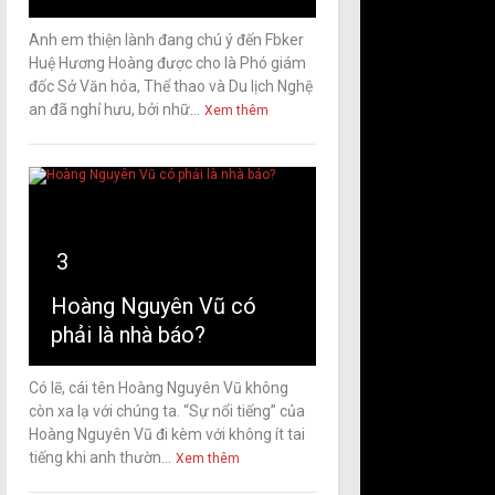
Anh em thiện lành đang chú ý đến Fbker
Huệ Hương Hoàng được cho là Phó giám
đốc Sở Văn hóa, Thể thao và Du lịch Nghệ
an đã nghỉ hưu, bởi nhữ...
Xem thêm
3
Hoàng Nguyên Vũ có
phải là nhà báo?
Có lẽ, cái tên Hoàng Nguyên Vũ không
còn xa lạ với chúng ta. “Sự nổi tiếng” của
Hoàng Nguyên Vũ đi kèm với không ít tai
tiếng khi anh thườn...
Xem thêm