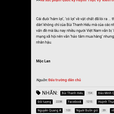
>>
Kẻ xúc phạm Quốc kỳ Huỳnh Thục Vy 'kiếm ti
Cái đuôi 'hám lợi', 'có lợi' về vật chất đã lòi ra .
dân' không chỉ của Bùi Thanh Hiếu mà của các nh
vấn đề mà lâu nay nhiều người Việt Nam vẫn bị
mạng xã hội nên vẫn 'hảo tâm mua hàng' nhưng th
nhân hậu.
Mộc Lan
Nguồn:
Đấu trường dân chủ
NHÃN:
Bùi Thanh Hiếu
Đào Minh 
154
Đối tượng
Facebook
Huỳnh Thụ
2238
1215
Nguyễn Quang A
Người Buôn gió
n
103
39