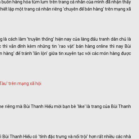
n buôn hàng hóa tùm lum trên trang cá nhân của mình đã nhận thấy
thiết lập một trang cá nhân riêng 'chuyên để bán hàng' trên mạng xã
g là cách làm 'truyền thống' hiện nay của làng đấu tranh dân chủ là
 thì vẫn đính kèm những tin 'rao vặt' bán hàng online thì nay Bùi
àng' để tránh 'lẫn lộn' giữa tin xuyên tạc với các món hàng được
ne riêng mà Bùi Thanh Hiếu mời bạn bè 'like' là trang của Bùi Thanh
ì Bùi Thanh Hiếu có 'tính đặc trưng và nổi trội' hơn rất nhiều các nhà