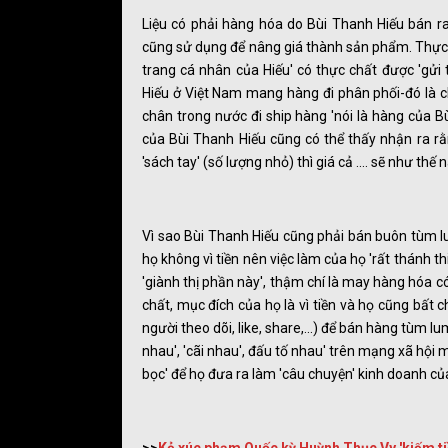
Liệu có phải hàng hóa do Bùi Thanh Hiếu bán ra
cũng sử dụng để nâng giá thành sản phẩm. Thực 
trang cá nhân của Hiếu' có thực chất được 'gửi
Hiếu ở Việt Nam mang hàng đi phân phối-đó là ch
chân trong nước đi ship hàng 'nói là hàng của B
của Bùi Thanh Hiếu cũng có thể thấy nhận ra r
'sách tay' (số lượng nhỏ) thì giá cả .... sẽ như thế 
Vì sao Bùi Thanh Hiếu cũng phải bán buôn tùm lu
họ không vì tiền nên việc làm của họ 'rất thánh 
'giành thị phần này', thậm chí là may hàng hóa c
chất, mục đích của họ là vì tiền và họ cũng bất 
người theo dõi, like, share,...) để bán hàng tùm lu
nhau', 'cãi nhau', đấu tố nhau' trên mạng xã hội 
bọc' để họ đưa ra làm 'câu chuyện' kinh doanh củ