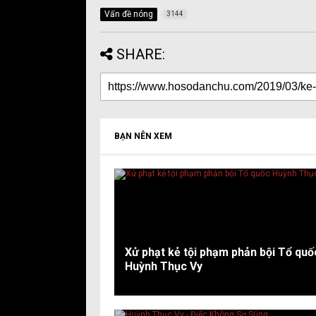
Vấn đề nóng
3144
SHARE:
BẠN NÊN XEM
Xử phạt kẻ tội phạm phản bội Tổ quố
Huỳnh Thục Vy