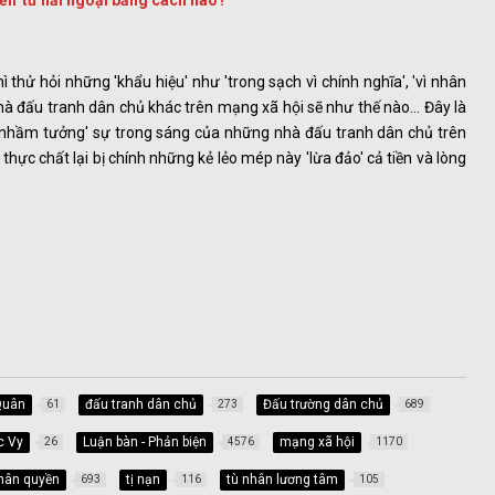
ền' từ hải ngoại bằng cách nào?
.. thì thử hỏi những 'khẩu hiệu' như 'trong sạch vì chính nghĩa', 'vì nhân
à đấu tranh dân chủ khác trên mạng xã hội sẽ như thế nào... Đây là
 'nhầm tưởng' sự trong sáng của những nhà đấu tranh dân chủ trên
ực chất lại bị chính những kẻ lẻo mép này 'lừa đảo' cả tiền và lòng
Quân
đấu tranh dân chủ
Đấu trường dân chủ
61
273
689
c Vy
Luận bàn - Phản biện
mạng xã hội
26
4576
1170
hân quyền
tị nạn
tù nhân lương tâm
693
116
105