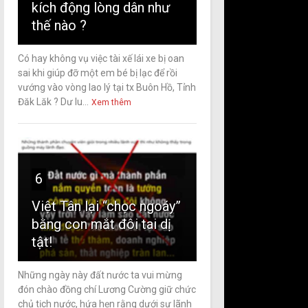
kích động lòng dân như
thế nào ?
Có hay không vụ việc tài xế lái xe bị oan
sai khi giúp đỡ một em bé bị lạc để rồi
vướng vào vòng lao lý tại tx Buôn Hồ, Tỉnh
Đăk Lăk ? Dư lu...
Xem thêm
6
Việt Tân lại “chọc ngoáy”
bằng con mắt đôi tai dị
tật!
Những ngày này đất nước ta vui mừng
đón chào đồng chí Lương Cường giữ chức
chủ tịch nước, hứa hẹn rằng dưới sự lãnh