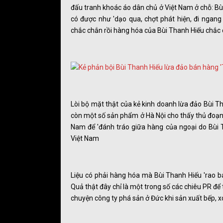
đấu tranh khoác áo dân chủ ở Việt Nam ở chỗ: B
có được như 'dạo qua, chợt phát hiện, đi ngang
chắc chắn rồi hàng hóa của Bùi Thanh Hiếu chắc c
Lòi bộ mặt thật của kẻ kinh doanh lừa đảo Bùi T
còn một số sản phẩm ở Hà Nội cho thấy thủ đoạn 
Nam để 'đánh tráo giữa hàng của ngoại do Bùi Th
Việt Nam
Liệu có phải hàng hóa mà Bùi Thanh Hiếu 'rao b
Quả thật đây chỉ là một trong số các chiêu PR đ
chuyện công ty phá sản ở Đức khi sản xuất bếp, x