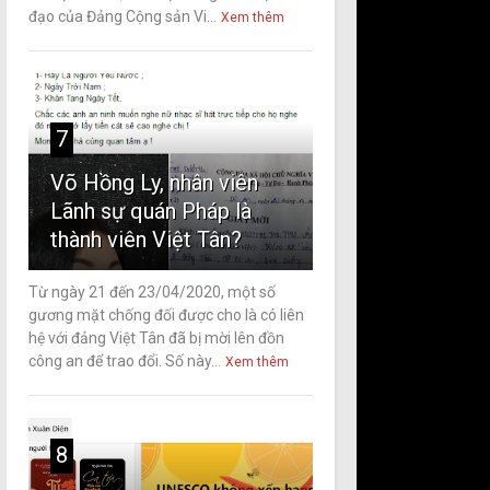
đạo của Đảng Cộng sản Vi...
Xem thêm
7
Võ Hồng Ly, nhân viên
Lãnh sự quán Pháp là
thành viên Việt Tân?
Từ ngày 21 đến 23/04/2020, một số
gương mặt chống đối được cho là có liên
hệ với đảng Việt Tân đã bị mời lên đồn
công an để trao đổi. Số này...
Xem thêm
8