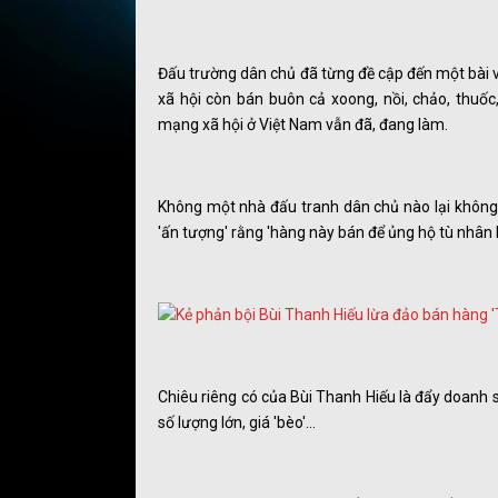
Đấu trường dân chủ đã từng đề cập đến một bài vi
xã hội còn bán buôn cả xoong, nồi, chảo, thuố
mạng xã hội ở Việt Nam vẫn đã, đang làm.
Không một nhà đấu tranh dân chủ nào lại không '
'ấn tượng' rằng 'hàng này bán để ủng hộ tù nhân l
Chiêu riêng có của Bùi Thanh Hiếu là đẩy doanh s
số lượng lớn, giá 'bèo'...