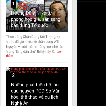
1
Hoàng Dũng - Kẻ tự
phong học giả, sẵn sàng
bán đứng Tổ quốc
Theo dòng Chân Dung Đối Tượng, kỳ
trước đã giới thiệu về chân dung Will
Nguyễn – một mầm mống mới nhô lên
trong “làng dân chủ” thì kỳ này, C...
Xem
thêm
2
Những phát biểu bố láo
của nguyên PGĐ Sở Văn
hóa, thể thao và du lịch
Nghệ An