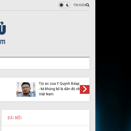
TÌM KIẾM
 nhận tín
ẫu và luận
Lật tẩy màn kịch “khóc
 của Nguyễn
mướn, kêu oan” cho đối
tượng Đường Văn Thái
BÀI MỚI