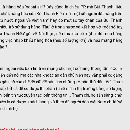
 là hàng hóa 'ngoại sịn'? Đây cũng là chiêu PR mà Bùi Thanh Hiếu
chất, hàng hóa của Bùi Thanh Hiếu mà 'một số người đặt hàng trên
 từ nước ngoài về Việt Nam' hay do một số tay chân của Bùi Thanh
iêu trò sử dụng hàng 'Tàu' ở trong nước và kết hợp với một số tay
ùi Thanh Hiếu' gửi về. Nói thực, nếu thực sự có một ai đó mua hàng
ằng việc nhập khẩu hàng hóa (nếu số lượng lớn) và nếu mang hàng
nào ?
m ngoài việc bán tin trên mạng cho một số hãng thông tấn ? Có lẽ,
thiện' đến nỗi mà các nhà khoác áo dân chủ hiện nay vẫn phải cố gắng
ó gắn 'cờ của chế độ cũ' để bán cho những kẻ 'hận thù dân tộc'. Thực
chấp tất cả để có được thị phần (chiếm lĩnh thị trường bằng số lượng
m, bán tin tức xuyên tạc, bán thông tin,... Thậm chí, họ sẵn sàng 'chửi
miễn là có được 'khách hàng' và theo đó người dân Việt Nam chỉ là 'vỏ
a chính họ.