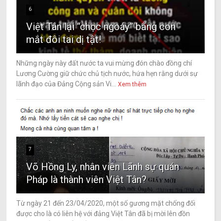
6
Việt Tân lại “chọc ngoáy” bằng con
mắt đôi tai dị tật!
Những ngày này đất nước ta vui mừng đón chào đồng chí
Lương Cường giữ chức chủ tịch nước, hứa hẹn rằng dưới sự
lãnh đạo của Đảng Cộng sản Vi...
Xem thêm
7
Võ Hồng Ly, nhân viên Lãnh sự quán
Pháp là thành viên Việt Tân?
Từ ngày 21 đến 23/04/2020, một số gương mặt chống đối
được cho là có liên hệ với đảng Việt Tân đã bị mời lên đồn