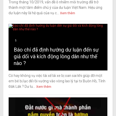
Trong tháng 10/2019, vấn đề ô nhiễm môi trường đã trở
thành một tâm điểm chú ý của dư luận Việt Nam. Hiệu ứng
dư luận này là hệ quả của vụ c...
Xem thêm
5
Báo chí đã định hướng dư luận đến sự
giả dối và kích động lòng dân như thế
nào ?
Có hay không vụ việc tài xế lái xe bị oan sai khi giúp đỡ một
em bé bị lạc để rồi vướng vào vòng lao lý tại tx Buôn Hồ, Tỉnh
Đăk Lăk ? Dư lu...
Xem thêm