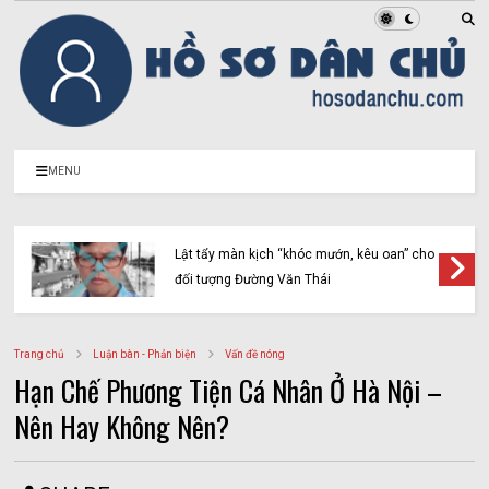
MENU
Lật tẩy màn kịch “khóc mướn, kêu oan” cho
đối tượng Đường Văn Thái
Trang chủ
Luận bàn - Phản biện
Vấn đề nóng
Hạn Chế Phương Tiện Cá Nhân Ở Hà Nội –
Nên Hay Không Nên?