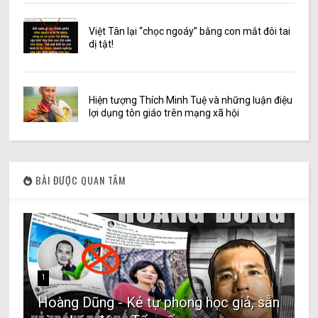
Việt Tân lại “chọc ngoáy” bằng con mắt đôi tai
dị tật!
Hiện tượng Thích Minh Tuệ và những luận điệu
lợi dụng tôn giáo trên mạng xã hội
BÀI ĐƯỢC QUAN TÂM
1
Hoàng Dũng - Kẻ tự phong học giả, sẵn