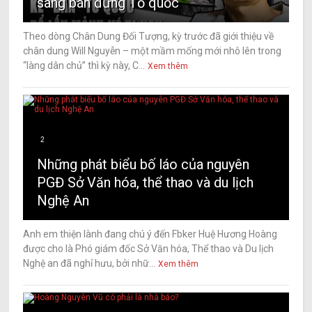
sàng bán đứng Tổ quốc
Theo dòng Chân Dung Đối Tượng, kỳ trước đã giới thiệu về
chân dung Will Nguyễn – một mầm mống mới nhô lên trong
“làng dân chủ” thì kỳ này, C...
Xem thêm
2
Những phát biểu bố láo của nguyên
PGĐ Sở Văn hóa, thể thao và du lịch
Nghệ An
Anh em thiện lành đang chú ý đến Fbker Huệ Hương Hoàng
được cho là Phó giám đốc Sở Văn hóa, Thể thao và Du lịch
Nghệ an đã nghỉ hưu, bởi nhữ...
Xem thêm