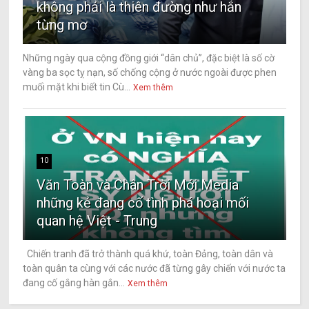
không phải là thiên đường như hắn
từng mơ
Những ngày qua cộng đồng giới “dân chủ”, đặc biệt là số cờ
vàng ba sọc tỵ nạn, số chống cộng ở nước ngoài được phen
muối mặt khi biết tin Cù...
Xem thêm
10
Văn Toàn và Chân Trời Mới Media
những kẻ đang cố tình phá hoại mối
quan hệ Việt - Trung
Chiến tranh đã trở thành quá khứ, toàn Đảng, toàn dân và
toàn quân ta cùng với các nước đã từng gây chiến với nước ta
đang cố gắng hàn gắn...
Xem thêm