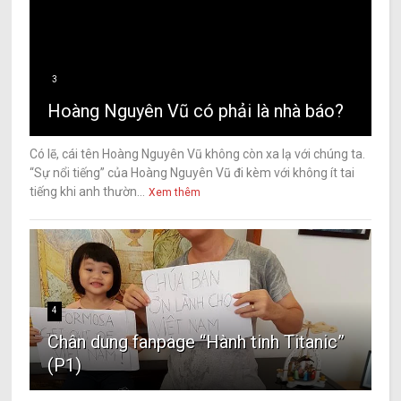
3
Hoàng Nguyên Vũ có phải là nhà báo?
Có lẽ, cái tên Hoàng Nguyên Vũ không còn xa lạ với chúng ta.
“Sự nổi tiếng” của Hoàng Nguyên Vũ đi kèm với không ít tai
tiếng khi anh thườn...
Xem thêm
4
Chân dung fanpage “Hành tinh Titanic”
(P1)