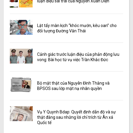
luận điệu sai trái của Nguyễn Xuân Diện
Lật tẩy màn kịch “khóc mướn, kêu oan” cho
đối tượng Đường Văn Thái
Cảnh giác trước luận điệu của phản động lưu
vong: Bài học từ vụ việc Trần Khắc Đức
Bộ mặt thật của Nguyễn Đình Thắng và
BPSOS sau lớp mặt nạ nhân quyền
Vụ Y Quynh Bdap: Quyết định dẫn độ và sự
thật đằng sau những lời chỉ trích từ Ân xá
Quốc tế