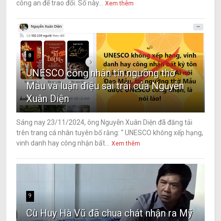
công an để trao đổi. Số này...
Xem thêm
8
UNESCO công nhận tín ngưỡng thờ
Mẫu và luận điệu sai trái của Nguyễn
Xuân Diện
Sáng nay 23/11/2024, ông Nguyễn Xuân Diện đã đăng tải
trên trang cá nhân tuyên bố rằng: “ UNESCO không xếp hạng,
vinh danh hay công nhận bất...
Xem thêm
9
Cù Huy Hà Vũ đã chua chát nhận ra Mỹ