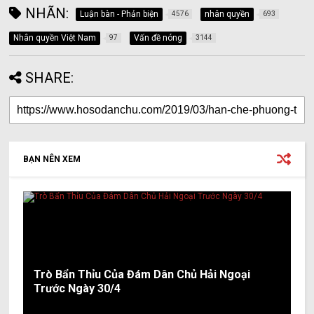
NHÃN:
Luận bàn - Phản biện
nhân quyền
4576
693
Nhân quyền Việt Nam
Vấn đề nóng
97
3144
SHARE:
BẠN NÊN XEM
Trò Bẩn Thỉu Của Đám Dân Chủ Hải Ngoại
Trước Ngày 30/4