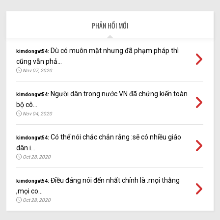
PHẢN HỒI MỚI
Dù có muôn mặt nhưng đã phạm pháp thì
kimdongvt54:
cũng vẫn phả...
Nov 07, 2020
Người dân trong nước VN đã chứng kiến toàn
kimdongvt54:
bộ cô...
Nov 04, 2020
Có thể nói chắc chắn rằng :sẽ có nhiều giáo
kimdongvt54:
dân i...
Oct 28, 2020
Điều đáng nói đến nhất chính là :mọi thằng
kimdongvt54:
,mọi co...
Oct 28, 2020