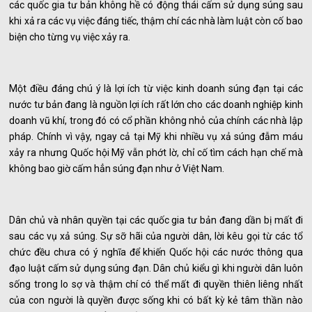
các quốc gia tư bản không hề có động thái cấm sử dụng súng sau
khi xả ra các vụ việc đáng tiếc, thậm chí các nhà làm luật còn cố bao
biện cho từng vụ việc xảy ra.
Một điều đáng chú ý là lợi ích từ việc kinh doanh súng đạn tại các
nước tư bản đang là nguồn lợi ích rất lớn cho các doanh nghiệp kinh
doanh vũ khí, trong đó có cổ phần không nhỏ của chính các nhà lập
pháp. Chính vì vậy, ngay cả tại Mỹ khi nhiều vụ xả súng đẫm máu
xảy ra nhưng Quốc hội Mỹ vẫn phớt lờ, chỉ cố tìm cách hạn chế mà
không bao giờ cấm hẳn súng đạn như ở Việt Nam.
Dân chủ và nhân quyền tại các quốc gia tư bản đang dần bị mất đi
sau các vụ xả súng. Sự sỡ hãi của người dân, lời kêu gọi từ các tổ
chức đều chưa có ý nghĩa để khiến Quốc hội các nước thông qua
đạo luật cấm sử dụng súng đạn. Dân chủ kiểu gì khi người dân luôn
sống trong lo sợ và thậm chí có thể mất đi quyền thiên liêng nhất
của con người là quyền được sống khi có bất kỳ kẻ tâm thần nào