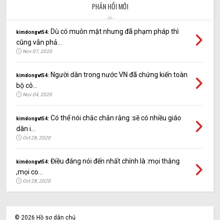
PHẢN HỒI MỚI
Dù có muôn mặt nhưng đã phạm pháp thì
kimdongvt54:
cũng vẫn phả...
Nov 07, 2020
Người dân trong nước VN đã chứng kiến toàn
kimdongvt54:
bộ cô...
Nov 04, 2020
Có thể nói chắc chắn rằng :sẽ có nhiều giáo
kimdongvt54:
dân i...
Oct 28, 2020
Điều đáng nói đến nhất chính là :mọi thằng
kimdongvt54:
,mọi co...
Oct 28, 2020
©
2026
Hồ sơ dân chủ