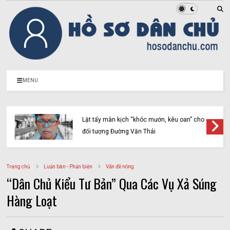
MENU
Lật tẩy màn kịch “khóc mướn, kêu oan” cho
đối tượng Đường Văn Thái
Trang chủ
Luận bàn - Phản biện
Vấn đề nóng
“Dân Chủ Kiểu Tư Bản” Qua Các Vụ Xả Súng
Hàng Loạt