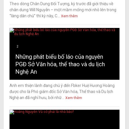
Theo dòng Chân Dung Đối Tượng, kỳ trước đã giới thiệu về
chân dung Will Nguyễn – một mầm mống mới nhô lên trong
“làng dân chủ” thì kỳ này, C...
Xem thêm
2
Những phát biểu bố láo của nguyên
PGĐ Sở Văn hóa, thể thao và du lịch
Nghệ An
Anh em thiện lành đang chú ý đến Fbker Huệ Hương Hoàng
được cho là Phó giám đốc Sở Văn hóa, Thể thao và Du lịch
Nghệ an đã nghỉ hưu, bởi nhữ...
Xem thêm