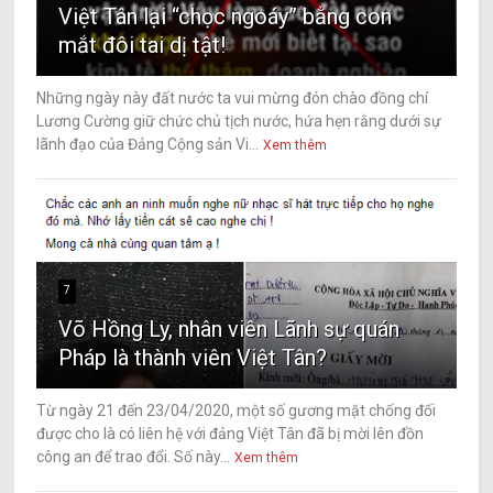
Việt Tân lại “chọc ngoáy” bằng con
mắt đôi tai dị tật!
Những ngày này đất nước ta vui mừng đón chào đồng chí
Lương Cường giữ chức chủ tịch nước, hứa hẹn rằng dưới sự
lãnh đạo của Đảng Cộng sản Vi...
Xem thêm
7
Võ Hồng Ly, nhân viên Lãnh sự quán
Pháp là thành viên Việt Tân?
Từ ngày 21 đến 23/04/2020, một số gương mặt chống đối
được cho là có liên hệ với đảng Việt Tân đã bị mời lên đồn
công an để trao đổi. Số này...
Xem thêm