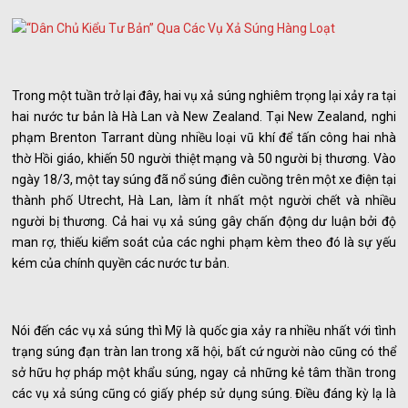
Trong một tuần trở lại đây, hai vụ xả súng nghiêm trọng lại xảy ra tại
hai nước tư bản là Hà Lan và New Zealand. Tại New Zealand, nghi
phạm Brenton Tarrant dùng nhiều loại vũ khí để tấn công hai nhà
thờ Hồi giáo, khiến 50 người thiệt mạng và 50 người bị thương. Vào
ngày 18/3, một tay súng đã nổ súng điên cuồng trên một xe điện tại
thành phố Utrecht, Hà Lan, làm ít nhất một người chết và nhiều
người bị thương. Cả hai vụ xả súng gây chấn động dư luận bởi độ
man rợ, thiếu kiểm soát của các nghi phạm kèm theo đó là sự yếu
kém của chính quyền các nước tư bản.
Nói đến các vụ xả súng thì Mỹ là quốc gia xảy ra nhiều nhất với tình
trạng súng đạn tràn lan trong xã hội, bất cứ người nào cũng có thể
sở hữu hợ pháp một khẩu súng, ngay cả những kẻ tâm thần trong
các vụ xả súng cũng có giấy phép sử dụng súng. Điều đáng kỳ lạ là