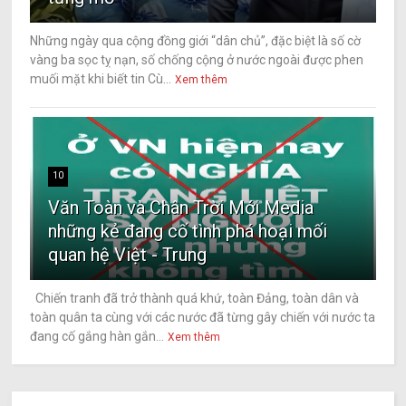
Những ngày qua cộng đồng giới “dân chủ”, đặc biệt là số cờ
vàng ba sọc tỵ nạn, số chống cộng ở nước ngoài được phen
muối mặt khi biết tin Cù...
Xem thêm
10
Văn Toàn và Chân Trời Mới Media
những kẻ đang cố tình phá hoại mối
quan hệ Việt - Trung
Chiến tranh đã trở thành quá khứ, toàn Đảng, toàn dân và
toàn quân ta cùng với các nước đã từng gây chiến với nước ta
đang cố gắng hàn gắn...
Xem thêm