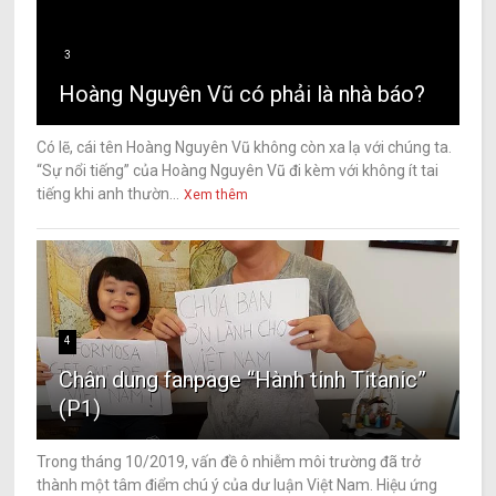
3
Hoàng Nguyên Vũ có phải là nhà báo?
Có lẽ, cái tên Hoàng Nguyên Vũ không còn xa lạ với chúng ta.
“Sự nổi tiếng” của Hoàng Nguyên Vũ đi kèm với không ít tai
tiếng khi anh thườn...
Xem thêm
4
Chân dung fanpage “Hành tinh Titanic”
(P1)
Trong tháng 10/2019, vấn đề ô nhiễm môi trường đã trở
thành một tâm điểm chú ý của dư luận Việt Nam. Hiệu ứng