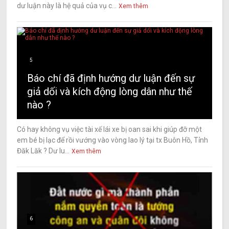
dư luận này là hệ quả của vụ c...
Xem thêm
5
Báo chí đã định hướng dư luận đến sự
giả dối và kích động lòng dân như thế
nào ?
Có hay không vụ việc tài xế lái xe bị oan sai khi giúp đỡ một
em bé bị lạc để rồi vướng vào vòng lao lý tại tx Buôn Hồ, Tỉnh
Đăk Lăk ? Dư lu...
Xem thêm
6