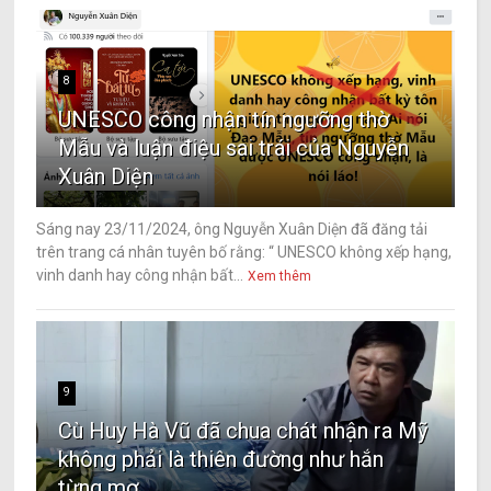
8
UNESCO công nhận tín ngưỡng thờ
Mẫu và luận điệu sai trái của Nguyễn
Xuân Diện
Sáng nay 23/11/2024, ông Nguyễn Xuân Diện đã đăng tải
trên trang cá nhân tuyên bố rằng: “ UNESCO không xếp hạng,
vinh danh hay công nhận bất...
Xem thêm
9
Cù Huy Hà Vũ đã chua chát nhận ra Mỹ
không phải là thiên đường như hắn
từng mơ