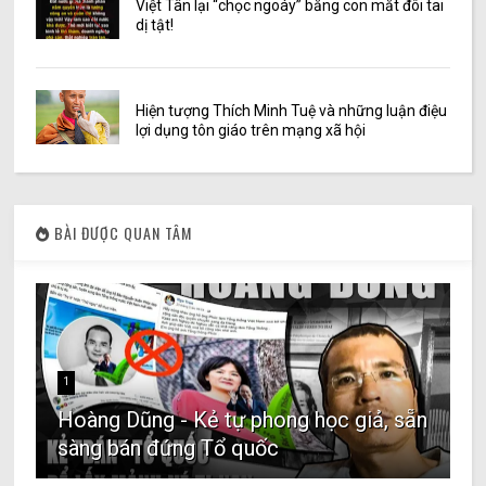
Việt Tân lại “chọc ngoáy” bằng con mắt đôi tai
dị tật!
Hiện tượng Thích Minh Tuệ và những luận điệu
lợi dụng tôn giáo trên mạng xã hội
BÀI ĐƯỢC QUAN TÂM
1
Hoàng Dũng - Kẻ tự phong học giả, sẵn
sàng bán đứng Tổ quốc