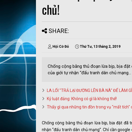
chủ!
SHARE:
Hội Cờ Đỏ
Thứ Tư, 13 tháng 2, 2019
Chống cộng bằng thủ đoạn lừa bịp, bịa đặt 
của giới tự nhận “đấu tranh dân chủ mạng...
LA LỐI "TRẢ LẠI ĐƯỜNG LÊN BÀ NÀ" ĐỂ LÀM G
Kỷ luật đảng: Không có gì là không thể!
Thấy gì qua những tin đồn trong vụ "mất tích
Chống cộng bằng thủ đoạn lừa bịp, bịa đặt đã t
nhận “đấu tranh dân chủ mạng”. Chỉ cần google c