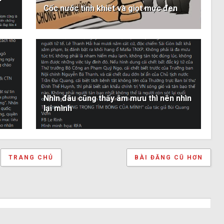
Cốc nước tinh khiết và giọt mực đen
Nhìn đâu cũng thấy âm mưu thì nên nhìn
lại mình
TRANG CHỦ
BÀI ĐĂNG CŨ HƠN