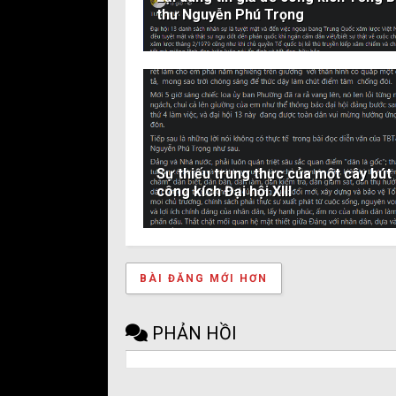
thư Nguyễn Phú Trọng
Sự thiếu trung thực của một cây bút
công kích Đại hội XIII
BÀI ĐĂNG MỚI HƠN
PHẢN HỒI