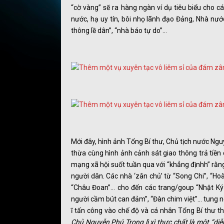
“cờ vàng” sẽ ra hàng ngàn ví dụ tiêu biểu cho c
nước, hạ uy tín, bôi nhọ lãnh đạo Đảng, Nhà nướ
thông lề dân”, “nhà báo tự do”…
Mới đây, hình ảnh Tổng Bí thư, Chủ tịch nước Ngu
thừa cùng hình ảnh cảnh sát giao thông trả tiền
mạng xã hội suốt tuần qua với “khẳng địnhh” rằng
người dân. Các nhà ‘zân chủ’ từ “Song Chi”, “Ho
“Châu Đoan”… cho đến các trang/goup “Nhật Ký yê
người cầm bút can đảm”, “Đàn chim việt”… tung ng
ĩ tấn công vào chế độ và cá nhân Tổng Bí thư th
Chủ Nguyễn Phú Trọng lì xì thực chất là một “di