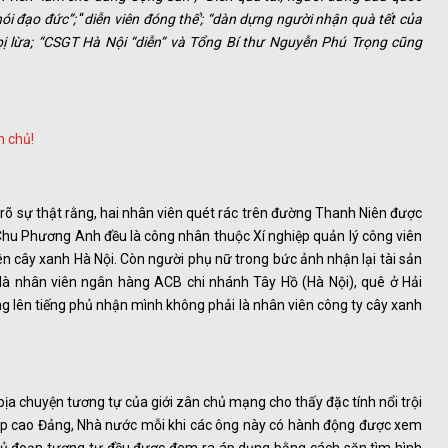
nói đạo đức”;
“
diễn viên đóng thế'; “dàn dựng người nhận quà tết của
 bị lừa; “CSGT Hà Nội “diễn” và Tổng Bí thư Nguyễn Phú Trọng cũng
rõ sự thật rằng, hai nhân viên quét rác trên đường Thanh Niên được
và Chu Phương Anh đều là công nhân thuộc Xí nghiệp quản lý công viên
 cây xanh Hà Nội. Còn người phụ nữ trong bức ảnh nhận lại tài sản
là nhân viên ngân hàng ACB chi nhánh Tây Hồ (Hà Nội), quê ở Hải
ng lên tiếng phủ nhận mình không phải là nhân viên công ty cây xanh
bịa chuyện tương tự của giới zân chủ mạng cho thấy đặc tính nổi trội
ấp cao Đảng, Nhà nước mỗi khi các ông này có hành động được xem