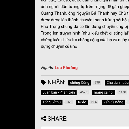
tích cực, tốt đẹp, được dân chúng ghi nhận thì
ảnh người dân tương tự trên mạng để gán ghép
Quang Thanh, ông Nguyễn Bá Thanh hay Chủ tị
được dưng lên thành chuyện thanh trừng nội bộ, 
Phú Trọng chúng đã có lần dựng chuyện ông bị 
Trọng lên truyền hình “như kiểu chết đi sống l
chứng kiến chiêu trò chống cộng của họ và ngày 
dựng chuyện của họ
Nguồn:
Loa Phường
NHÃN:
chống Cộng
Chủ tịch nước
298
Luận bàn - Phản biện
mạng xã hội
4576
1170
Tổng Bí thư
tự do
Vấn đề nóng
163
866
SHARE: