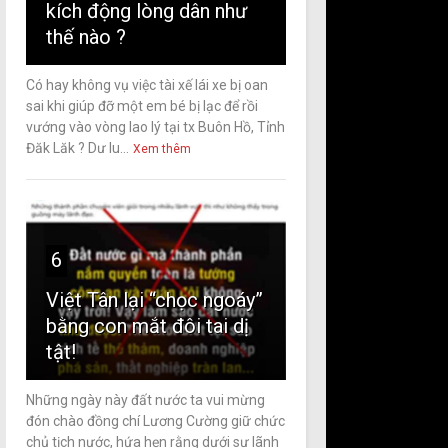
kích động lòng dân như
thế nào ?
Có hay không vụ việc tài xế lái xe bị oan
sai khi giúp đỡ một em bé bị lạc để rồi
vướng vào vòng lao lý tại tx Buôn Hồ, Tỉnh
Đăk Lăk ? Dư lu...
Xem thêm
6
Việt Tân lại “chọc ngoáy”
bằng con mắt đôi tai dị
tật!
Những ngày này đất nước ta vui mừng
đón chào đồng chí Lương Cường giữ chức
chủ tịch nước, hứa hẹn rằng dưới sự lãnh