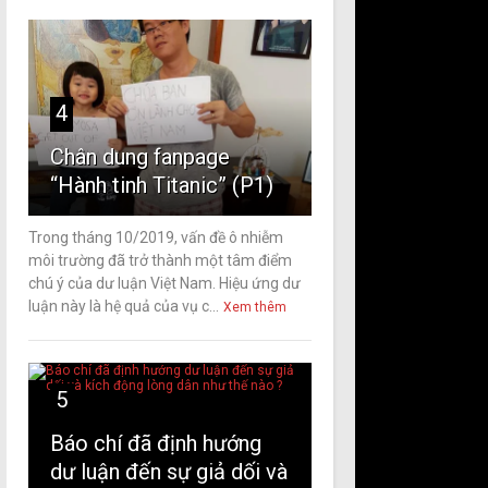
4
Chân dung fanpage
“Hành tinh Titanic” (P1)
Trong tháng 10/2019, vấn đề ô nhiễm
môi trường đã trở thành một tâm điểm
chú ý của dư luận Việt Nam. Hiệu ứng dư
luận này là hệ quả của vụ c...
Xem thêm
5
Báo chí đã định hướng
dư luận đến sự giả dối và