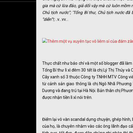
gia mà cứ lừa đảo, giả dối vậy mà cứ luôn mồm 
Chủ tịch nước”; ‘Tổng Bí thư, Chủ tịch nước đã
“diễn”!;
..v…vv…
Thực chất như báo chí và một số blogger đã làm 
Tổng Bí thư lì xì đêm 30 tết là chị Lý Thị Thúy 
Cây xanh số 3 thuộc Công ty TNHH MTV Công viên
từ cảnh sản giao thông là chị Ngô Nhã Phương 
Dương và đang trú tại Hà Nội. Bản thân chị Phươ
được nhận tiền lì xì nói trên.
Điểm lại vô vàn scandal dựng chuyện, ghép hình, 
của họ, là chuyên nhằm vào các ông lãnh đạo c