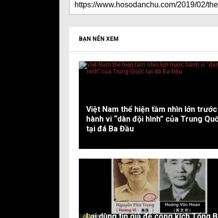
BẠN NÊN XEM
Việt Nam thể hiện tầm nhìn lớn trước
hành vi “dàn đội hình” của Trung Qu
tại đá Ba Đầu
Lại dùng tin giả để công kích Tổng B