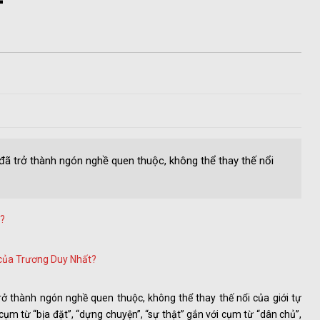
đã trở thành ngón nghề quen thuộc, không thể thay thế nổi
Ì?
" của Trương Duy Nhất?
rở thành ngón nghề quen thuộc, không thể thay thế nổi của giới tự
ụm từ “bịa đặt”, “dựng chuyện”, “sự thật” gắn với cụm từ “dân chủ”,