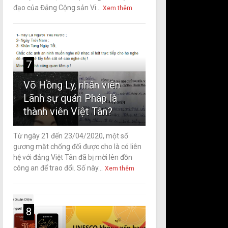
đạo của Đảng Cộng sản Vi...
Xem thêm
7
Võ Hồng Ly, nhân viên
Lãnh sự quán Pháp là
thành viên Việt Tân?
Từ ngày 21 đến 23/04/2020, một số
gương mặt chống đối được cho là có liên
hệ với đảng Việt Tân đã bị mời lên đồn
công an để trao đổi. Số này...
Xem thêm
8