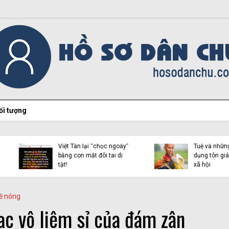
ối tượng
Hiện tượng Thích Minh
Việt Tân lại “chọc ngoáy”
Tuệ và những luận điệu l
bằng con mắt đôi tai dị
dụng tôn giáo trên mạn
tật!
xã hội
ề nóng
c vô liêm sỉ của đám zân