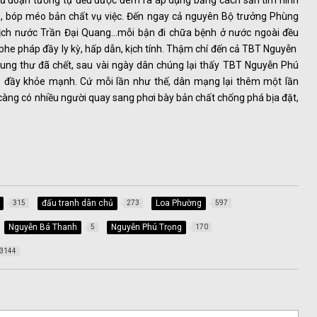
 thủ đoạn tương tự đều được đem ra áp dụng bằng cách săn tìm hình
, bóp méo bản chất vụ việc. Đến ngay cả nguyên Bộ trưởng Phùng
ch nước Trần Đại Quang…mỗi bận đi chữa bệnh ở nước ngoài đều
phe pháp đầy ly kỳ, hấp dẫn, kịch tính. Thậm chí đến cả TBT Nguyễn
ung thư đã chết, sau vài ngày dân chúng lại thấy TBT Nguyễn Phú
ại” đầy khỏe mạnh. Cứ mỗi lần như thế, dân mạng lại thêm một lần
càng có nhiều người quay sang phơi bày bản chất chống phá bịa đặt,
đấu tranh dân chủ
Loa Phường
315
273
597
Nguyễn Bá Thanh
Nguyễn Phú Trọng
5
170
3144