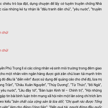
ác chiêu trò bịa đặt, dựng chuyện để lấy cớ tuyên truyền chống Nhà
c của những kẻ tự nhận là “đấu tranh dân chủ”, “yêu nước”, “truyền
yễn Phú Trọng lì xì các công nhân vệ sinh môi trường trong đêm giao
 cho một nhân viên ngân hàng được giới zân chủ loan tải mạnh trên
 đó đều là “diễn viên” được sử dụng để quảng cáo cho chế độ, lừa mị
àng Trần”, “Châu Xuân Nguyễn”, “Thùy Dương”, “Từ Thức”, “Đỗ Ngà”,
u nước”, “Lều đầy tớ”, “Bàn luận Kinh tế – Chính trị”, “Hội những
ập tin bài bình luận trên mạng xã hội nên một làn sóng chỉ trích ầm
eo kiểu “
bản chất của cộng sản là lừa dối'; “Chị quét rác được Tổng
ễn viên” làm cho đảng Cộng Sản”; “Diễn quá tài, người đứng đầu quốc