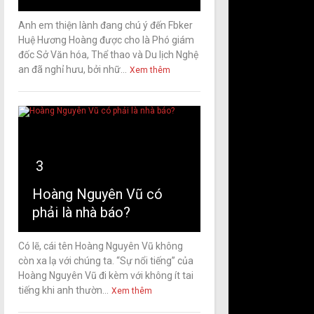
Anh em thiện lành đang chú ý đến Fbker
Huệ Hương Hoàng được cho là Phó giám
đốc Sở Văn hóa, Thể thao và Du lịch Nghệ
an đã nghỉ hưu, bởi nhữ...
Xem thêm
3
Hoàng Nguyên Vũ có
phải là nhà báo?
Có lẽ, cái tên Hoàng Nguyên Vũ không
còn xa lạ với chúng ta. “Sự nổi tiếng” của
Hoàng Nguyên Vũ đi kèm với không ít tai
tiếng khi anh thườn...
Xem thêm