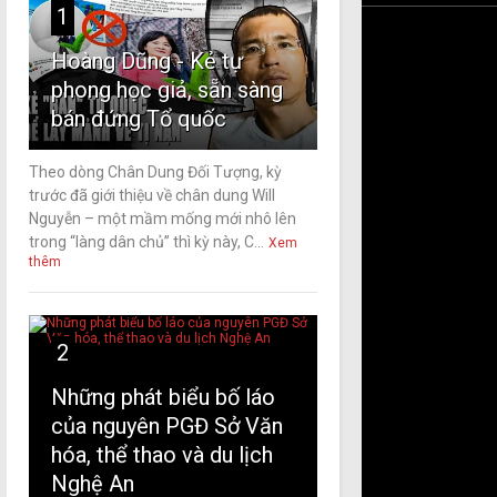
1
Hoàng Dũng - Kẻ tự
phong học giả, sẵn sàng
bán đứng Tổ quốc
Theo dòng Chân Dung Đối Tượng, kỳ
trước đã giới thiệu về chân dung Will
Nguyễn – một mầm mống mới nhô lên
trong “làng dân chủ” thì kỳ này, C...
Xem
thêm
2
Những phát biểu bố láo
của nguyên PGĐ Sở Văn
hóa, thể thao và du lịch
Nghệ An