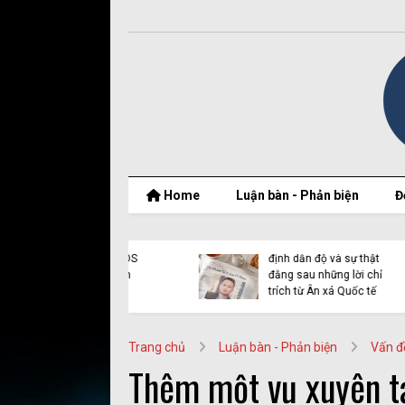
Home
Luận bàn - Phản biện
Đ
t thật của Nguyễn
Vụ Y Quynh Bdap: Quyết
 Thắng và BPSOS
định dẫn độ và sự thật
ớp mặt nạ nhân
đằng sau những lời chỉ
n
trích từ Ân xá Quốc tế
Trang chủ
Luận bàn - Phản biện
Vấn đ
Thêm một vụ xuyên tạ