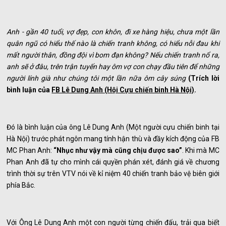
Anh - gần 40 tuổi, vợ đẹp, con khôn, đi xe hàng hiệu, chưa một lần
quân ngũ có hiểu thế nào là chiến tranh không, có hiểu nỗi đau khi
mất người thân, đồng đội vì bom đạn không? Nếu chiến tranh nổ ra,
anh sẽ ở đâu, trên trận tuyến hay ôm vợ con chạy đầu tiên để những
người lính già như chúng tôi một lần nữa ôm cây súng
(Trích lời
bình luận của
FB Lê Dung Anh (Hội Cựu chiến binh Hà Nội)
.
Đó là bình luận của ông Lê Dung Anh (Một người cựu chiến binh tại
Hà Nội) trước phát ngôn mang tính hận thù và đầy kích động của FB
MC Phan Anh:
“Nhục như vậy mà cũng chịu được sao”
. Khi mà MC
Phan Anh đã tự cho mình cái quyền phán xét, đánh giá về chương
trình thời sự trên VTV nói về kỉ niệm 40 chiến tranh bảo vệ biên giới
phía Bắc.
Với Ông Lê Dung Anh một con người từng chiến đấu, trải qua biết