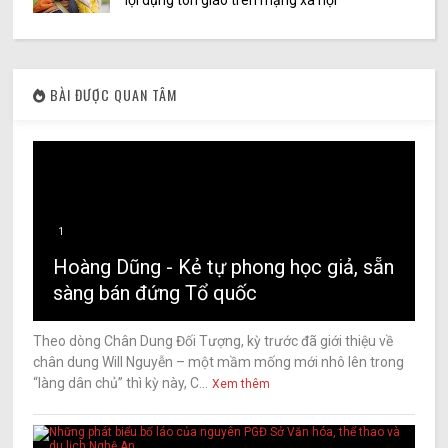
lợi dụng tôn giáo trên mạng xã hội
BÀI ĐƯỢC QUAN TÂM
1
Hoàng Dũng - Kẻ tự phong học giả, sẵn
sàng bán đứng Tổ quốc
Theo dòng Chân Dung Đối Tượng, kỳ trước đã giới thiệu về
chân dung Will Nguyễn – một mầm mống mới nhô lên trong
“làng dân chủ” thì kỳ này, C...
Xem thêm