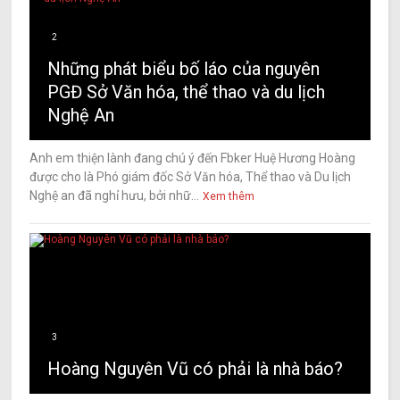
2
Những phát biểu bố láo của nguyên
PGĐ Sở Văn hóa, thể thao và du lịch
Nghệ An
Anh em thiện lành đang chú ý đến Fbker Huệ Hương Hoàng
được cho là Phó giám đốc Sở Văn hóa, Thể thao và Du lịch
Nghệ an đã nghỉ hưu, bởi nhữ...
Xem thêm
3
Hoàng Nguyên Vũ có phải là nhà báo?