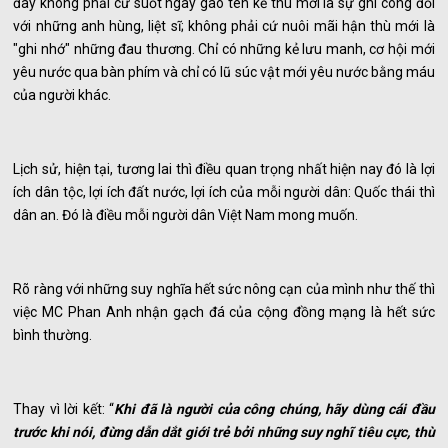
đây không phải cứ suốt ngày gào tên kẻ thù mới là sự ghi công đối
với những anh hùng, liệt sĩ; không phải cứ nuôi mãi hận thù mới là
"ghi nhớ" những đau thương. Chỉ có những kẻ lưu manh, cơ hội mới
yêu nước qua bàn phím và chỉ có lũ súc vật mới yêu nước bằng máu
của người khác.
Lịch sử, hiện tại, tương lai thì điều quan trọng nhất hiện nay đó là lợi
ích dân tộc, lợi ích đất nước, lợi ích của mỗi người dân: Quốc thái thì
dân an. Đó là điều mỗi người dân Việt Nam mong muốn.
Rõ ràng với những suy nghĩa hết sức nông cạn của mình như thế thì
việc MC Phan Anh nhận gạch đá của cộng đồng mạng là hết sức
bình thường.
Thay vì lời kết: “
Khi đã là người của công chúng, hãy dùng cái đầu
trước khi nói, đừng dẫn dắt giới trẻ bởi những suy nghĩ tiêu cực, thù