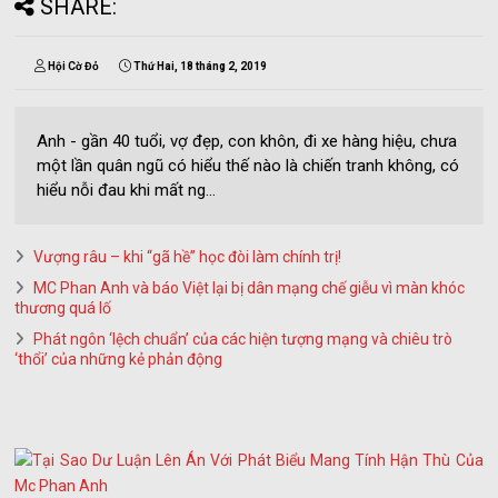
SHARE:
Hội Cờ Đỏ
Thứ Hai, 18 tháng 2, 2019
Anh - gần 40 tuổi, vợ đẹp, con khôn, đi xe hàng hiệu, chưa
một lần quân ngũ có hiểu thế nào là chiến tranh không, có
hiểu nỗi đau khi mất ng...
Vượng râu – khi “gã hề” học đòi làm chính trị!
MC Phan Anh và báo Việt lại bị dân mạng chế giễu vì màn khóc
thương quá lố
Phát ngôn ‘lệch chuẩn’ của các hiện tượng mạng và chiêu trò
‘thổi’ của những kẻ phản động