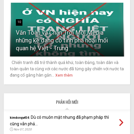
10
Văn Toàn và Chân Trời Mới Media
những kẻ đang cố tình phá hoại mối
quan hệ Việt - Trung
Chiến tranh đã trở thành quá khứ, toàn Đảng, toàn dân và
toàn quân ta cùng với các nước đã từng gây chiến với nước ta
đang cố gắng hàn gắn...
Xem thêm
PHẢN HỒI MỚI
Dù có muôn mặt nhưng đã phạm pháp thì
kimdongvt54:
cũng vẫn phả...
Nov 07, 2020