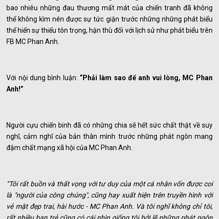
bao nhiêu những đau thương mất mát của chiến tranh đã không
thể không kìm nén được sự tức giận trước những những phát biểu
thể hiến sự thiếu tôn trọng, hận thù đối với lịch sử như phát biểu trên
FB MC Phan Anh.
Với nội dung bình luận:
“Phải làm sao để anh vui lòng, MC Phan
Anh!”
Người cựu chiến binh đã có những chia sẽ hết sức chất thật về suy
nghĩ, cảm nghĩ của bản thân mình trước những phát ngôn mang
đậm chất mạng xã hội của MC Phan Anh.
“Tôi rất buồn và thất vọng với tư duy của một cá nhân vốn được coi
là "người của công chúng", cũng hay xuất hiện trên truyền hình với
vẻ mặt đẹp trai, hài hước - MC Phan Anh. Và tôi nghĩ không chỉ tôi,
rất nhiều bạn trẻ cũng có cái nhìn giống tôi bởi lẽ những phát ngôn