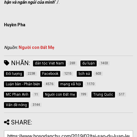
hận và ngắn ngủi của mình
”./.
Huyền Pha
Nguồn:
Người con Đất Mẹ
NHÃN:
dân tộc Việt Nam
dư luận
269
1403
Đối tượng
Facebook
lịch sử
2238
1215
603
Luận bàn - Phản biện
mạng xã hội
4576
1170
MC Phan Anh
Người con Đất mẹ
Trung Quốc
11
199
517
Vấn đề nóng
3144
SHARE: