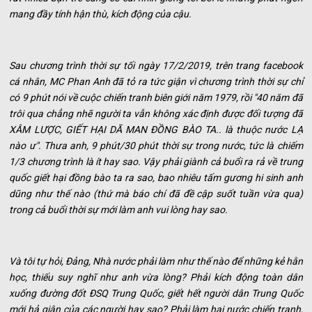
mang đầy tính hận thù, kích động của cậu.
Sau chương trình thời sự tối ngày 17/2/2019, trên trang facebook
cá nhân, MC Phan Anh đã tỏ ra tức giận vì chương trình thời sự chỉ
có 9 phút nói về cuộc chiến tranh biên giới năm 1979, rồi "40 năm đã
trôi qua chẳng nhẽ người ta vẫn không xác định được đối tượng đã
XÂM LƯỢC, GIẾT HẠI DÃ MAN ĐỒNG BÀO TA.. là thuộc nước LẠ
nào ư". Thưa anh, 9 phút/30 phút thời sự trong nước, tức là chiếm
1/3 chương trình là ít hay sao. Vậy phải giành cả buổi ra rả về trung
quốc giết hại đồng bào ta ra sao, bao nhiêu tấm gương hi sinh anh
dũng như thế nào (thứ mà báo chí đã đề cập suốt tuần vừa qua)
trong cả buổi thời sự mới làm anh vui lòng hay sao.
Và tôi tự hỏi, Đảng, Nhà nước phải làm như thế nào để những kẻ hằn
học, thiếu suy nghĩ như anh vừa lòng? Phải kích động toàn dân
xuống đường đốt ĐSQ Trung Quốc, giết hết người dân Trung Quốc
mới hả giận của các người hay sao? Phải làm hai nước chiến tranh,