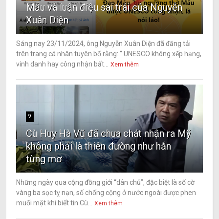
Mẫu và luận điệu sai trái của Nguyễn
Xuân Diện
Sáng nay 23/11/2024, ông Nguyễn Xuân Diện đã đăng tải
trên trang cá nhân tuyên bố rằng: “ UNESCO không xếp hạng,
vinh danh hay công nhận bất...
Xem thêm
9
Cù Huy Hà Vũ đã chua chát nhận ra Mỹ
không phải là thiên đường như hắn
từng mơ
Những ngày qua cộng đồng giới “dân chủ”, đặc biệt là số cờ
vàng ba sọc tỵ nạn, số chống cộng ở nước ngoài được phen
muối mặt khi biết tin Cù...
Xem thêm