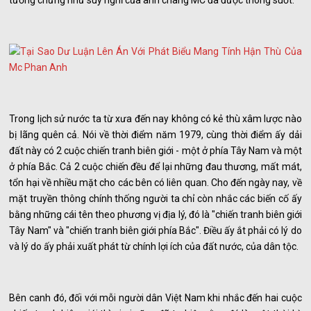
tưởng chừng như suy nghĩ của anh chàng MC đã được thông suốt.
Trong lịch sử nước ta từ xưa đến nay không có kẻ thù xâm lược nào
bị lãng quên cả. Nói về thời điểm năm 1979, cùng thời điểm ấy dải
đất này có 2 cuộc chiến tranh biên giới - một ở phía Tây Nam và một
ở phía Bắc. Cả 2 cuộc chiến đều để lại những đau thương, mất mát,
tổn hại về nhiều mặt cho các bên có liên quan. Cho đến ngày nay, về
mặt truyền thông chính thống người ta chỉ còn nhắc các biến cố ấy
bằng những cái tên theo phương vị địa lý, đó là "chiến tranh biên giới
Tây Nam" và "chiến tranh biên giới phía Bắc". Điều ấy ắt phải có lý do
và lý do ấy phải xuất phát từ chính lợi ích của đất nước, của dân tộc.
Bên canh đó, đối với mỗi người dân Việt Nam khi nhắc đến hai cuộc