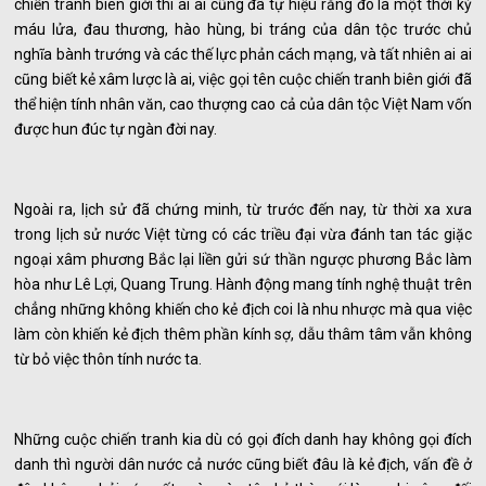
chiến tranh biên giới thì ai ai cũng đã tự hiệu rằng đó là một thời kỳ
máu lửa, đau thương, hào hùng, bi tráng của dân tộc trước chủ
nghĩa bành trướng và các thế lực phản cách mạng, và tất nhiên ai ai
cũng biết kẻ xâm lược là ai, việc gọi tên cuộc chiến tranh biên giới đã
thể hiện tính nhân văn, cao thượng cao cả của dân tộc Việt Nam vốn
được hun đúc tự ngàn đời nay.
Ngoài ra, lịch sử đã chứng minh, từ trước đến nay, từ thời xa xưa
trong lịch sử nước Việt từng có các triều đại vừa đánh tan tác giặc
ngoại xâm phương Bắc lại liền gửi sứ thần ngược phương Bắc làm
hòa như Lê Lợi, Quang Trung. Hành động mang tính nghệ thuật trên
chẳng những không khiến cho kẻ địch coi là nhu nhược mà qua việc
làm còn khiến kẻ địch thêm phần kính sợ, dẫu thâm tâm vẫn không
từ bỏ việc thôn tính nước ta.
Những cuộc chiến tranh kia dù có gọi đích danh hay không gọi đích
danh thì người dân nước cả nước cũng biết đâu là kẻ địch, vấn đề ở