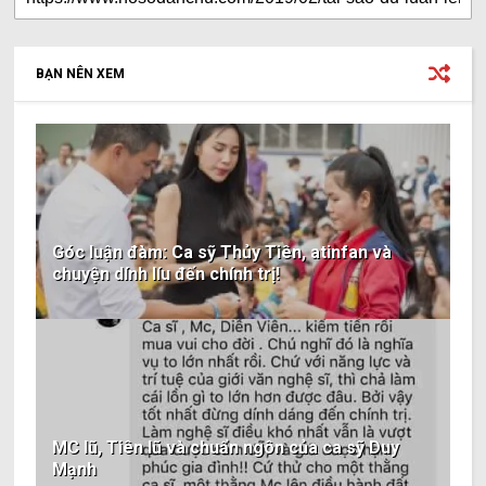
BẠN NÊN XEM
Góc luận đàm: Ca sỹ Thủy Tiên, atinfan và
chuyện dính líu đến chính trị!
MC lũ, Tiên lũ và chuẩn ngôn của ca sỹ Duy
Mạnh