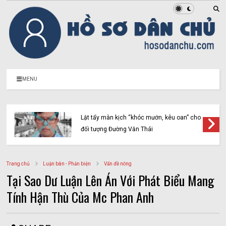
MENU
Lật tẩy màn kịch “khóc mướn, kêu oan” cho
đối tượng Đường Văn Thái
Trang chủ
Luận bàn - Phản biện
Vấn đề nóng
Tại Sao Dư Luận Lên Án Với Phát Biểu Mang
Tính Hận Thù Của Mc Phan Anh