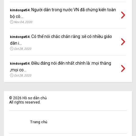
Người dân trong nước VN đã chứng kiến toàn
kimdongvt54:
bộ cô...
Nov 04, 2020
Có thể nói chắc chắn rằng :sẽ có nhiều giáo
kimdongvt54:
dân i...
Oct 28, 2020
Điều đáng nói đến nhất chính là :mọi thằng
kimdongvt54:
,mọi co...
Oct 28, 2020
©
2026
Hồ sơ dân chủ
All rights reserved.
Trang chủ