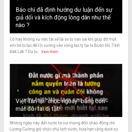
Báo chí đã định hướng dư luận đến sự
giả dối và kích động lòng dân như thế
nào ?
Có hay không vụ việc tài xế lái xe bị oan sai khi giúp đỡ một
em bé bị lạc để rồi vướng vào vòng lao lý tại tx Buôn Hồ, Tỉnh
Đăk Lăk ? Dư lu...
Xem thêm
6
Việt Tân lại “chọc ngoáy” bằng con
mắt đôi tai dị tật!
Những ngày này đất nước ta vui mừng đón chào đồng chí
Lương Cường giữ chức chủ tịch nước, hứa hẹn rằng dưới sự