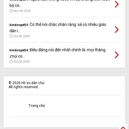
bộ cô...
Nov 04, 2020
Có thể nói chắc chắn rằng :sẽ có nhiều giáo
kimdongvt54:
dân i...
Oct 28, 2020
Điều đáng nói đến nhất chính là :mọi thằng
kimdongvt54:
,mọi co...
Oct 28, 2020
©
2026
Hồ sơ dân chủ
All rights reserved.
Trang chủ