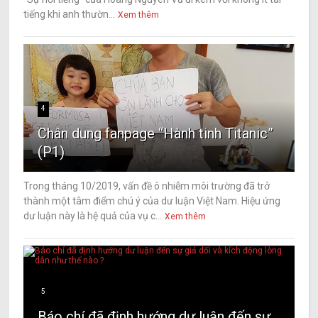
tiếng khi anh thườn...
Xem thêm
4
Chân dung fanpage “Hành tinh Titanic”
(P1)
Trong tháng 10/2019, vấn đề ô nhiễm môi trường đã trở
thành một tâm điểm chú ý của dư luận Việt Nam. Hiệu ứng
dư luận này là hệ quả của vụ c...
Xem thêm
5
Báo chí đã định hướng dư luận đến sự