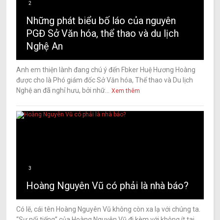
2
Những phát biểu bố láo của nguyên
PGĐ Sở Văn hóa, thể thao và du lịch
Nghệ An
Anh em thiện lành đang chú ý đến Fbker Huệ Hương Hoàng
được cho là Phó giám đốc Sở Văn hóa, Thể thao và Du lịch
Nghệ an đã nghỉ hưu, bởi nhữ...
Xem thêm
3
Hoàng Nguyên Vũ có phải là nhà báo?
Có lẽ, cái tên Hoàng Nguyên Vũ không còn xa lạ với chúng ta.
“Sự nổi tiếng” của Hoàng Nguyên Vũ đi kèm với không ít tai