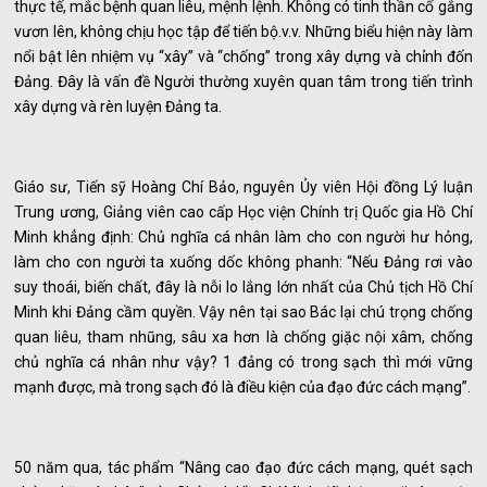
thực tế, mắc bệnh quan liêu, mệnh lệnh. Không có tinh thần cố gắng
vươn lên, không chịu học tập để tiến bộ.v.v. Những biểu hiện này làm
nổi bật lên nhiệm vụ “xây” và “chống” trong xây dựng và chỉnh đốn
Đảng. Đây là vấn đề Người thường xuyên quan tâm trong tiến trình
xây dựng và rèn luyện Đảng ta.
Giáo sư, Tiến sỹ Hoàng Chí Bảo, nguyên Ủy viên Hội đồng Lý luận
Trung ương, Giảng viên cao cấp Học viện Chính trị Quốc gia Hồ Chí
Minh khẳng định: Chủ nghĩa cá nhân làm cho con người hư hỏng,
làm cho con người ta xuống dốc không phanh: “Nếu Đảng rơi vào
suy thoái, biến chất, đây là nỗi lo lắng lớn nhất của Chủ tịch Hồ Chí
Minh khi Đảng cầm quyền. Vậy nên tại sao Bác lại chú trọng chống
quan liêu, tham nhũng, sâu xa hơn là chống giặc nội xâm, chống
chủ nghĩa cá nhân như vậy? 1 đảng có trong sạch thì mới vững
mạnh được, mà trong sạch đó là điều kiện của đạo đức cách mạng”.
50 năm qua, tác phẩm “Nâng cao đạo đức cách mạng, quét sạch