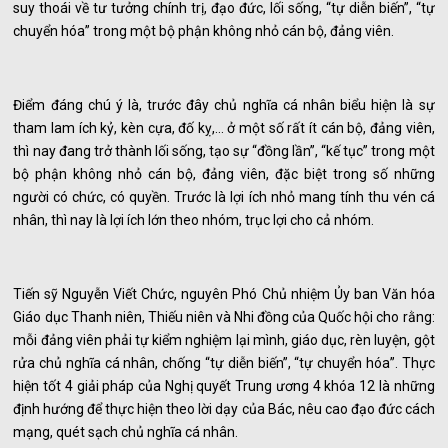
suy thoái về tư tưởng chính trị, đạo đức, lối sống, “tự diễn biến”, “tự
chuyển hóa” trong một bộ phận không nhỏ cán bộ, đảng viên.
Điểm đáng chú ý là, trước đây chủ nghĩa cá nhân biểu hiện là sự
tham lam ích kỷ, kèn cựa, đố kỵ,... ở một số rất ít cán bộ, đảng viên,
thì nay đang trở thành lối sống, tạo sự “đồng lần”, “kế tục” trong một
bộ phận không nhỏ cán bộ, đảng viên, đặc biệt trong số những
người có chức, có quyền. Trước là lợi ích nhỏ mang tính thu vén cá
nhân, thì nay là lợi ích lớn theo nhóm, trục lợi cho cả nhóm.
Tiến sỹ Nguyễn Viết Chức, nguyên Phó Chủ nhiệm Ủy ban Văn hóa
Giáo dục Thanh niên, Thiếu niên và Nhi đồng của Quốc hội cho rằng:
mỗi đảng viên phải tự kiểm nghiệm lại mình, giáo dục, rèn luyện, gột
rửa chủ nghĩa cá nhân, chống “tự diễn biến”, “tự chuyển hóa”. Thực
hiện tốt 4 giải pháp của Nghị quyết Trung ương 4 khóa 12 là những
định hướng để thực hiện theo lời dạy của Bác, nêu cao đạo đức cách
mạng, quét sạch chủ nghĩa cá nhân.