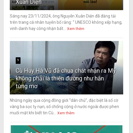
Xuân Diện
Sáng nay 23/11/2024, ông Nguyễn Xuân Diện đã đăng tải
trên trang cá nhân tuyên bố rằng: “ UNESCO không xếp hạng,
vinh danh hay công nhận bất...
Xem thêm
9
Cù Huy Hà Vũ đã chua chát nhận ra Mỹ
không phải là thiên đường như hắn
từng mơ
Những ngày qua cộng đồng giới “dân chủ”, đặc biệt là số cờ
vàng ba sọc tỵ nạn, số chống cộng ở nước ngoài được phen
muối mặt khi biết tin Cù...
Xem thêm