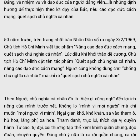
Đảng, về nhiệm vụ và đạo đức của người đảng viên….là những định
hướng để thực hiện theo lời dạy của Bác, nêu cao đạo đức cách
mạng, quét sạch chủ nghĩa cá nhân.
50 năm trước, trên trang nhất báo Nhân Dân số ra ngày 3/2/1969,
Chủ tịch Hồ Chí Minh viết tác phẩm “Nâng cao đạo đức cách mạng,
quét sạch chủ nghĩa cá nhân”. Lúc đầu khi khởi thảo đề cương, Chủ
tịch Hồ Chí Minh đặt tên tác phẩm “Quét sạch chủ nghĩa cá nhân,
nâng cao đạo đức cách mạng”. Người cũng không dùng chữ “chống
chủ nghĩa cá nhân” mà chỉ rõ “quét sạch chủ nghĩa cá nhân”.
Theo Người, chủ nghĩa cá nhân đó là: Việc gì cũng nghĩ đến lợi ích
riêng của mình trước hết. Không lo “mình vì mọi người” mà chỉ
muốn “mọi người vì mình”. Ngại gian khổ, khó khăn, sa vào tham ô,
hủ hóa, lãng phí, xa hoa. Tham danh, trục lợi, thích địa vị quyền
hành. Tự cao, tự đại, coi thường tập thể, xem khinh quần chúng, độc
đoán, chuyên quyền. Đáng chú ý nữa là xa rời quần chúng, xa rời