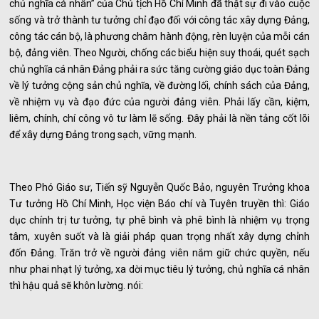
chủ nghĩa cá nhân” của Chủ tịch Hồ Chí Minh đã thật sự đi vào cuộc
sống và trở thành tư tưởng chỉ đạo đối với công tác xây dựng Đảng,
công tác cán bộ, là phương châm hành động, rèn luyện của mỗi cán
bộ, đảng viên. Theo Người, chống các biểu hiện suy thoái, quét sạch
chủ nghĩa cá nhân Đảng phải ra sức tăng cường giáo dục toàn Đảng
về lý tưởng cộng sản chủ nghĩa, về đường lối, chính sách của Đảng,
về nhiệm vụ và đạo đức của người đảng viên. Phải lấy cần, kiệm,
liêm, chính, chí công vô tư làm lẽ sống. Đây phải là nền tảng cốt lõi
để xây dựng Đảng trong sạch, vững mạnh.
Theo Phó Giáo sư, Tiến sỹ Nguyễn Quốc Bảo, nguyên Trưởng khoa
Tư tưởng Hồ Chí Minh, Học viện Báo chí và Tuyên truyền thì: Giáo
dục chính trị tư tưởng, tự phê bình và phê bình là nhiệm vụ trọng
tâm, xuyên suốt và là giải pháp quan trọng nhất xây dựng chỉnh
đốn Đảng. Trăn trở về người đảng viên nắm giữ chức quyền, nếu
như phai nhạt lý tưởng, xa dời mục tiêu lý tưởng, chủ nghĩa cá nhân
thì hậu quả sẽ khôn lường. nói: