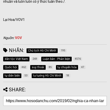
nhuần và luôn luôn có ý thức tuân theo./.
Lại Hoa/VOV1
Nguồn:
VOV
NHÃN:
Chủ tịch Hồ Chí Minh
195
dân tộc Việt Nam
Luận bàn - Phản biện
269
4576
Quốc hội
suy thoái
tự chuyển hóa
462
85
47
tự diễn biến
tư tưởng Hồ Chí Minh
53
18
SHARE: