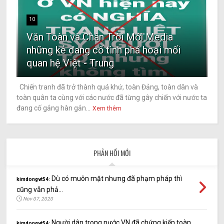
10
Văn Toàn và Chân Trời Mới Media
những kẻ đang cố tình phá hoại mối
quan hệ Việt - Trung
Chiến tranh đã trở thành quá khứ, toàn Đảng, toàn dân và
toàn quân ta cùng với các nước đã từng gây chiến với nước ta
đang cố gắng hàn gắn...
Xem thêm
PHẢN HỒI MỚI
Dù có muôn mặt nhưng đã phạm pháp thì
kimdongvt54:
cũng vẫn phả...
Nov 07, 2020
Người dân trong nước VN đã chứng kiến toàn
kimdongvt54: