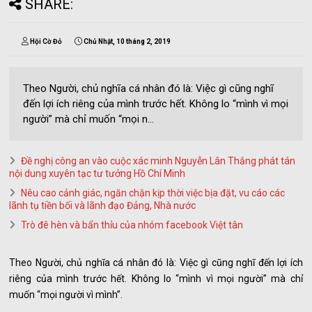
SHARE:
Hội Cờ Đỏ
Chủ Nhật, 10 tháng 2, 2019
Theo Người, chủ nghĩa cá nhân đó là: Việc gì cũng nghĩ
đến lợi ích riêng của mình trước hết. Không lo “mình vì mọi
người” mà chỉ muốn “mọi n...
Đề nghị công an vào cuộc xác minh Nguyễn Lân Thắng phát tán
nội dung xuyên tạc tư tưởng Hồ Chí Minh
Nêu cao cảnh giác, ngăn chặn kịp thời việc bịa đặt, vu cáo các
lãnh tụ tiền bối và lãnh đạo Đảng, Nhà nước
Trò đê hèn và bẩn thỉu của nhóm facebook Việt tân
Theo Người, chủ nghĩa cá nhân đó là: Việc gì cũng nghĩ đến lợi ích
riêng của mình trước hết. Không lo “mình vì mọi người” mà chỉ
muốn “mọi người vì mình”.