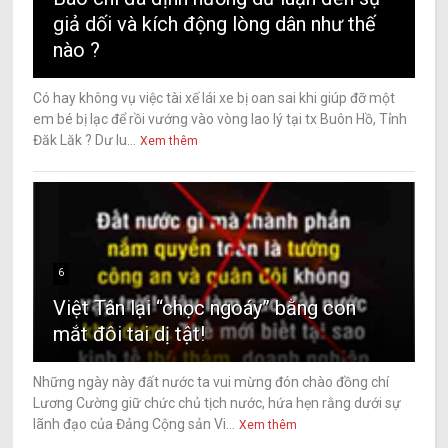
giả dối và kích động lòng dân như thế
nào ?
Có hay không vụ việc tài xế lái xe bị oan sai khi giúp đỡ một
em bé bị lạc để rồi vướng vào vòng lao lý tại tx Buôn Hồ, Tỉnh
Đăk Lăk ? Dư lu...
Xem thêm
6
Việt Tân lại “chọc ngoáy” bằng con
mắt đôi tai dị tật!
Những ngày này đất nước ta vui mừng đón chào đồng chí
Lương Cường giữ chức chủ tịch nước, hứa hẹn rằng dưới sự
lãnh đạo của Đảng Cộng sản Vi...
Xem thêm