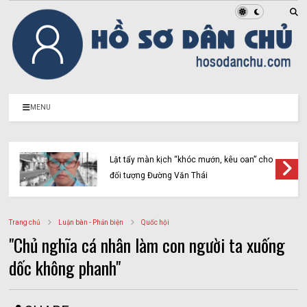
MENU
Lật tẩy màn kịch “khóc mướn, kêu oan” cho
đối tượng Đường Văn Thái
Trang chủ
Luận bàn - Phản biện
Quốc hội
"Chủ nghĩa cá nhân làm con người ta xuống
dốc không phanh"