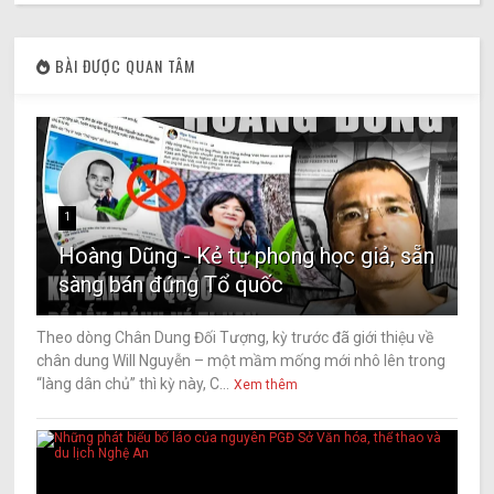
BÀI ĐƯỢC QUAN TÂM
1
Hoàng Dũng - Kẻ tự phong học giả, sẵn
sàng bán đứng Tổ quốc
Theo dòng Chân Dung Đối Tượng, kỳ trước đã giới thiệu về
chân dung Will Nguyễn – một mầm mống mới nhô lên trong
“làng dân chủ” thì kỳ này, C...
Xem thêm