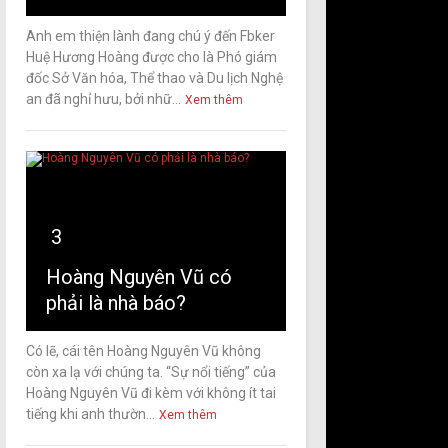
Anh em thiện lành đang chú ý đến Fbker
Huệ Hương Hoàng được cho là Phó giám
đốc Sở Văn hóa, Thể thao và Du lịch Nghệ
an đã nghỉ hưu, bởi nhữ...
Xem thêm
3
Hoàng Nguyên Vũ có
phải là nhà báo?
Có lẽ, cái tên Hoàng Nguyên Vũ không
còn xa lạ với chúng ta. “Sự nổi tiếng” của
Hoàng Nguyên Vũ đi kèm với không ít tai
tiếng khi anh thườn...
Xem thêm