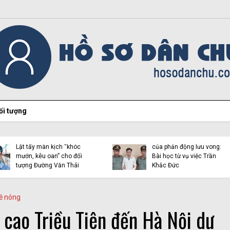
ối tượng
Hiện tượng Thích Minh
Việt Tân lại “chọc ngoáy”
Tuệ và những luận điệu l
bằng con mắt đôi tai dị
dụng tôn giáo trên mạn
tật!
xã hội
ề nóng
i cao Triều Tiên đến Hà Nội dự