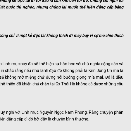
Những kẻ độc tài đi tới đâu là làm khổ dân tới đó. Chúng chỉ nghĩ tới
 Đất nước thì nghèo, nhưng chúng lại muốn
thể hiện đẳng cấp
bằng
ống chỉ vì một kẻ độc tài không thích đi máy bay vì sợ mà chie thích
a Linh mục này đa số thể hiện sự hằn học với chủ nghĩa cộng sản và
in chắc rằng nếu nhà lãnh đạo đó không phải là Kim Jong Un mà là
 sẽ không mở miệng chứ đừng nói buông giọng mỉa mai. Đó là điều
 thô thiển đã khiến chủ chăn tại Gx Thái Hà không có được những câu
g suy nghĩ với Linh mục Nguyễn Ngọc Nam Phong. Rằng chuyện phân
iện đẳng cấp gì đó bởi đây là chuyện bình thường.