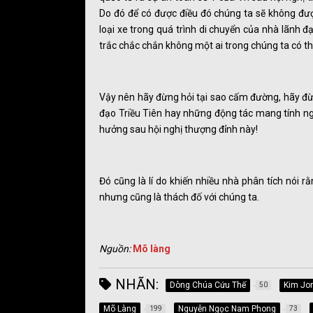
Do đó để có được điều đó chúng ta sẽ không đư
loại xe trong quá trình di chuyển của nhà lãnh đạ
trắc chắc chắn không một ai trong chúng ta có th
Vậy nên hãy đừng hỏi tại sao cấm đường, hãy đừn
đạo Triều Tiên hay những động tác mang tính ngoạ
hưởng sau hội nghị thượng đỉnh này!
Đó cũng là lí do khiến nhiều nhà phân tích nói r
nhưng cũng là thách đố với chúng ta.
Nguồn:
Mõ làng
NHÃN:
Dòng Chúa Cứu Thế
Kim Jo
50
Mõ Làng
Nguyễn Ngọc Nam Phong
199
73