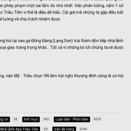
ợc phép phạm một sai lầm dù nhỏ nhất. Việc phân luồng, cấm 1 số
o Triều Tiên vì thế là điều dễ hiểu. Cái giá mà chúng ta gặp điều bất
ể lường và chịu trách nhiệm được.
g hỏi tại sao ga Đồng Đăng (Lạng Sơn) trải thảm đón tiếp nhà lãnh
i giao trang trọng khác... Tất cả vì những lợi ích chúng ta sẽ được
ằng, việc Mỹ - Triều chọn VN làm hội nghị thượng đỉnh cũng là cơ hội
ng Un
linh mục
Luận bàn - Phản biện
34
343
4576
Nhà lãnh đạo Triều Tiên
Vấn đề nóng
20
3144