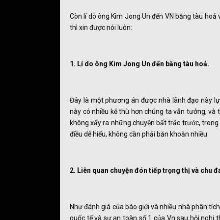
Còn lí do ông Kim Jong Un đến VN bằng tàu hoả v
thì xin được nói luôn:
1. Lí do ông Kim Jong Un đến bằng tàu hoả.
Đây là một phương án được nhà lãnh đạo này lựa
này có nhiều kẻ thù hơn chúng ta vẫn tưởng, và tấ
không xẩy ra những chuyện bất trắc trước, trong
điều dễ hiểu, không cần phải băn khoăn nhiều.
2. Liên quan chuyện đón tiếp trọng thị và chu đ
Như đánh giá của báo giới và nhiều nhà phân tích t
quốc tế và sự an toàn số 1 của Vn sau hội nghị 