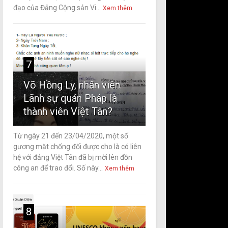
đạo của Đảng Cộng sản Vi...
Xem thêm
7
Võ Hồng Ly, nhân viên
Lãnh sự quán Pháp là
thành viên Việt Tân?
Từ ngày 21 đến 23/04/2020, một số
gương mặt chống đối được cho là có liên
hệ với đảng Việt Tân đã bị mời lên đồn
công an để trao đổi. Số này...
Xem thêm
8