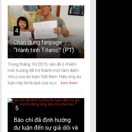
4
Chân dung fanpage
“Hành tinh Titanic” (P1)
Trong tháng 10/2019, vấn đề ô nhiễm
môi trường đã trở thành một tâm điểm
chú ý của dư luận Việt Nam. Hiệu ứng dư
luận này là hệ quả của vụ c...
Xem thêm
5
Báo chí đã định hướng
dư luận đến sự giả dối và