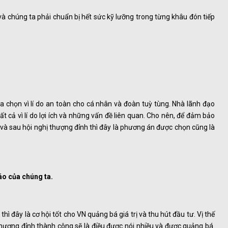
à chúng ta phải chuẩn bị hết sức kỹ lưỡng trong từng khâu đón tiếp
 chọn vì lí do an toàn cho cá nhân và đoàn tuỳ tùng. Nhà lãnh đạo
t cả vì lí do lợi ích và những vấn đề liên quan. Cho nên, để đảm bảo
 và sau hội nghị thượng đỉnh thì đây là phương án được chọn cũng là
áo của chúng ta.
hì đây là cơ hội tốt cho VN quảng bá giá trị và thu hút đầu tư. Vị thế
thượng đỉnh thành công sẽ là điều được nói nhiều và được quảng bá.