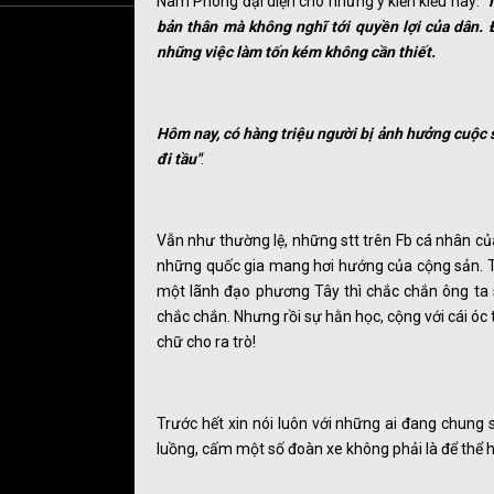
Nam Phong đại diện cho những ý kiến kiểu này: "
bản thân mà không nghĩ tới quyền lợi của dân.
những việc làm tốn kém không cần thiết.
Hôm nay, có hàng triệu người bị ảnh hưởng cuộc s
đi tầu"
.
Vẫn như thường lệ, những stt trên Fb cá nhân củ
những quốc gia mang hơi hướng của cộng sản. T
một lãnh đạo phương Tây thì chắc chắn ông ta
chắc chắn. Nhưng rồi sự hằn học, cộng với cái óc
chữ cho ra trò!
Trước hết xin nói luôn với những ai đang chun
luồng, cấm một số đoàn xe không phải là để thể h