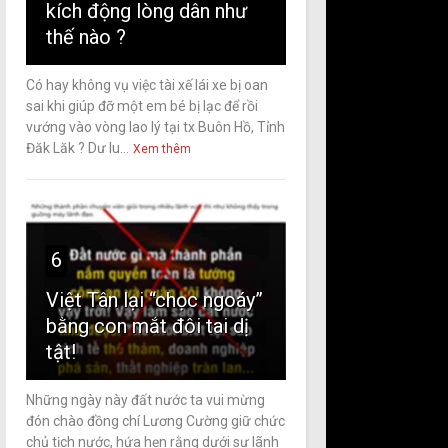
kích động lòng dân như
thế nào ?
Có hay không vụ việc tài xế lái xe bị oan
sai khi giúp đỡ một em bé bị lạc để rồi
vướng vào vòng lao lý tại tx Buôn Hồ, Tỉnh
Đăk Lăk ? Dư lu...
Xem thêm
6
Việt Tân lại “chọc ngoáy”
bằng con mắt đôi tai dị
tật!
Những ngày này đất nước ta vui mừng
đón chào đồng chí Lương Cường giữ chức
chủ tịch nước, hứa hẹn rằng dưới sự lãnh