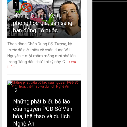
1
Hoàng Dũng - Kẻ tự
phong học giả, sẵn sàng
bán đứng Tổ quốc
Theo dòng Chân Dung Đối Tượng, kỳ
trước đã giới thiệu về chân dung Will
Nguyễn – một mầm mống mới nhô lên
trong “làng dân chủ” thì kỳ này, C...
Xem
thêm
2
Những phát biểu bố láo
của nguyên PGĐ Sở Văn
hóa, thể thao và du lịch
Nghệ An