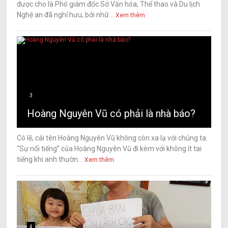
được cho là Phó giám đốc Sở Văn hóa, Thể thao và Du lịch
Nghệ an đã nghỉ hưu, bởi nhữ...
Xem thêm
3
Hoàng Nguyên Vũ có phải là nhà báo?
Có lẽ, cái tên Hoàng Nguyên Vũ không còn xa lạ với chúng ta.
“Sự nổi tiếng” của Hoàng Nguyên Vũ đi kèm với không ít tai
tiếng khi anh thườn...
Xem thêm
4