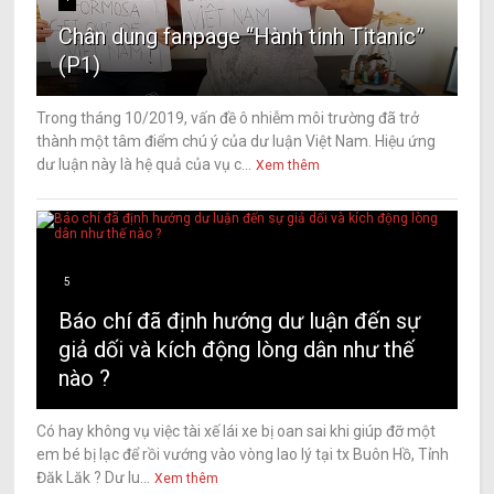
Chân dung fanpage “Hành tinh Titanic”
(P1)
Trong tháng 10/2019, vấn đề ô nhiễm môi trường đã trở
thành một tâm điểm chú ý của dư luận Việt Nam. Hiệu ứng
dư luận này là hệ quả của vụ c...
Xem thêm
5
Báo chí đã định hướng dư luận đến sự
giả dối và kích động lòng dân như thế
nào ?
Có hay không vụ việc tài xế lái xe bị oan sai khi giúp đỡ một
em bé bị lạc để rồi vướng vào vòng lao lý tại tx Buôn Hồ, Tỉnh
Đăk Lăk ? Dư lu...
Xem thêm