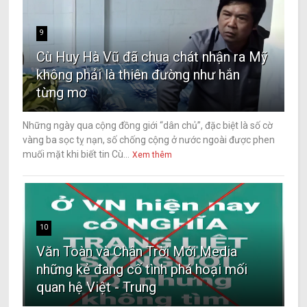
9
Cù Huy Hà Vũ đã chua chát nhận ra Mỹ
không phải là thiên đường như hắn
từng mơ
Những ngày qua cộng đồng giới “dân chủ”, đặc biệt là số cờ
vàng ba sọc tỵ nạn, số chống cộng ở nước ngoài được phen
muối mặt khi biết tin Cù...
Xem thêm
10
Văn Toàn và Chân Trời Mới Media
những kẻ đang cố tình phá hoại mối
quan hệ Việt - Trung