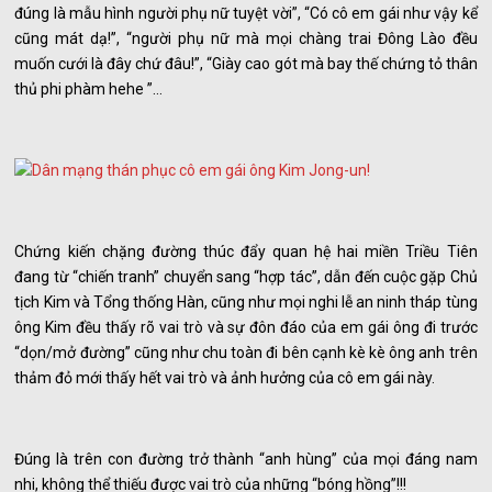
đúng là mẫu hình người phụ nữ tuyệt vời”, “Có cô em gái như vậy kể
cũng mát dạ!”, “người phụ nữ mà mọi chàng trai Đông Lào đều
muốn cưới là đây chứ đâu!”, “Giày cao gót mà bay thế chứng tỏ thân
thủ phi phàm hehe ”…
Chứng kiến chặng đường thúc đẩy quan hệ hai miền Triều Tiên
đang từ “chiến tranh” chuyển sang “hợp tác”, dẫn đến cuộc gặp Chủ
tịch Kim và Tổng thống Hàn, cũng như mọi nghi lễ an ninh tháp tùng
ông Kim đều thấy rõ vai trò và sự đôn đáo của em gái ông đi trước
“dọn/mở đường” cũng như chu toàn đi bên cạnh kè kè ông anh trên
thảm đỏ mới thấy hết vai trò và ảnh hưởng của cô em gái này.
Đúng là trên con đường trở thành “anh hùng” của mọi đáng nam
nhi, không thể thiếu được vai trò của những “bóng hồng”!!!