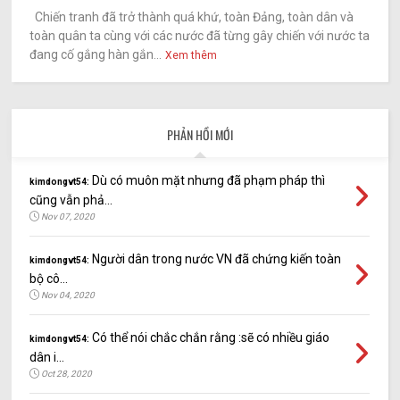
Chiến tranh đã trở thành quá khứ, toàn Đảng, toàn dân và
toàn quân ta cùng với các nước đã từng gây chiến với nước ta
đang cố gắng hàn gắn...
Xem thêm
PHẢN HỒI MỚI
Dù có muôn mặt nhưng đã phạm pháp thì
kimdongvt54:
cũng vẫn phả...
Nov 07, 2020
Người dân trong nước VN đã chứng kiến toàn
kimdongvt54:
bộ cô...
Nov 04, 2020
Có thể nói chắc chắn rằng :sẽ có nhiều giáo
kimdongvt54:
dân i...
Oct 28, 2020