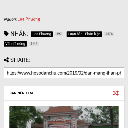
Nguồn:
Loa Phường
NHÃN:
Loa Phường
Luận bàn - Phản biện
597
4576
Vấn đề nóng
3144
SHARE:
BẠN NÊN XEM