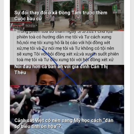
Sự đổi thay đổi ở xã Đồng Tâm trước thềm
Cuộc bầu cử
Nỗi đau hơn cả bản án với gia đình Cấn Thị
Thêu
Cảnh sát Việt có nên sang Mỹ học cách “đàn
áp biểu tình ôn hòa”?