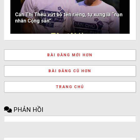
Cấn Thị Thêu vứt bỏ tên riêng, tự xưng là “nạn
nhân Cộng sản”
BÀI ĐĂNG MỚI HƠN
BÀI ĐĂNG CŨ HƠN
TRANG CHỦ
PHẢN HỒI