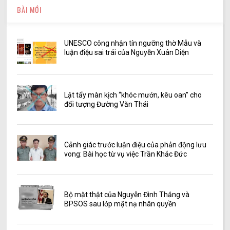
BÀI MỚI
UNESCO công nhận tín ngưỡng thờ Mẫu và
luận điệu sai trái của Nguyễn Xuân Diện
Lật tẩy màn kịch “khóc mướn, kêu oan” cho
đối tượng Đường Văn Thái
Cảnh giác trước luận điệu của phản động lưu
vong: Bài học từ vụ việc Trần Khắc Đức
Bộ mặt thật của Nguyễn Đình Thắng và
BPSOS sau lớp mặt nạ nhân quyền