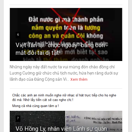
6
Việt Tân lại “chọc ngoáy” bằng con
mắt đôi tai dị tật!
Những ngày này đất nước ta vui mừng đón chào đồng chí
Lương Cường giữ chức chủ tịch nước, hứa hẹn rằng dưới sự
lãnh đạo của Đảng Cộng sản Vi...
Xem thêm
7
Võ Hồng Ly, nhân viên Lãnh sự quán