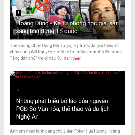
1
Hoàng Dũng - Kẻ tự phong học giả, sẵn
sàng bán đứng Tổ quốc
Theo dòng Chân Dung Đối Tượng, kỳ trước đã giới thiệu về
chân dung Will Nguyễn – một mầm mống mới nhô lên trong
“làng dân chủ” thì kỳ này, C...
Xem thêm
2
Những phát biểu bố láo của nguyên
PGĐ Sở Văn hóa, thể thao và du lịch
Nghệ An
Anh em thiện lành đang chú ý đến Fbker Huệ Hương Hoàng