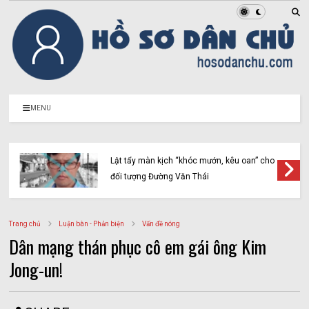
MENU
Lật tẩy màn kịch “khóc mướn, kêu oan” cho
đối tượng Đường Văn Thái
Trang chủ
Luận bàn - Phản biện
Vấn đề nóng
Dân mạng thán phục cô em gái ông Kim
Jong-un!