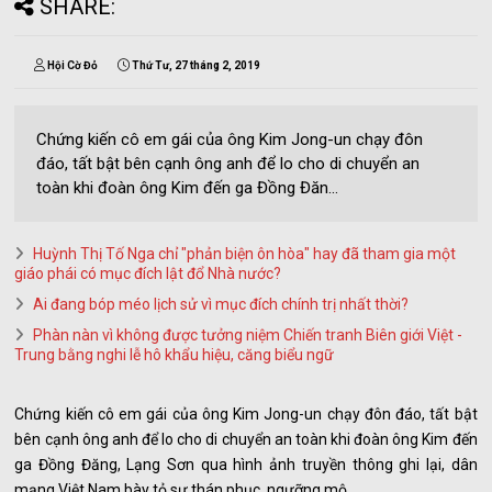
SHARE:
Hội Cờ Đỏ
Thứ Tư, 27 tháng 2, 2019
Chứng kiến cô em gái của ông Kim Jong-un chạy đôn
đáo, tất bật bên cạnh ông anh để lo cho di chuyển an
toàn khi đoàn ông Kim đến ga Đồng Đăn...
Huỳnh Thị Tố Nga chỉ "phản biện ôn hòa" hay đã tham gia một
giáo phái có mục đích lật đổ Nhà nước?
Ai đang bóp méo lịch sử vì mục đích chính trị nhất thời?
Phàn nàn vì không được tưởng niệm Chiến tranh Biên giới Việt -
Trung bằng nghi lễ hô khẩu hiệu, căng biểu ngữ
Chứng kiến cô em gái của ông Kim Jong-un chạy đôn đáo, tất bật
bên cạnh ông anh để lo cho di chuyển an toàn khi đoàn ông Kim đến
ga Đồng Đăng, Lạng Sơn qua hình ảnh truyền thông ghi lại, dân
mạng Việt Nam bày tỏ sự thán phục, ngưỡng mộ.