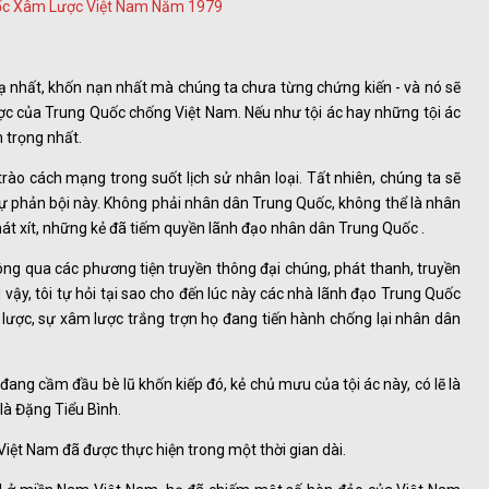
hạ nhất, khốn nạn nhất mà chúng ta chưa từng chứng kiến - và nó sẽ
ợc của Trung Quốc chống Việt Nam. Nếu như tội ác hay những tội ác
 trọng nhất.
trào cách mạng trong suốt lịch sử nhân loại. Tất nhiên, chúng ta sẽ
ự phản bội này. Không phải nhân dân Trung Quốc, không thể là nhân
hát xít, những kẻ đã tiếm quyền lãnh đạo nhân dân Trung Quốc .
hông qua các phương tiện truyền thông đại chúng, phát thanh, truyền
 vậy, tôi tự hỏi tại sao cho đến lúc này các nhà lãnh đạo Trung Quốc
ược, sự xâm lược trắng trợn họ đang tiến hành chống lại nhân dân
ng cầm đầu bè lũ khốn kiếp đó, kẻ chủ mưu của tội ác này, có lẽ là
y là Đặng Tiểu Bình.
 Việt Nam đã được thực hiện trong một thời gian dài.