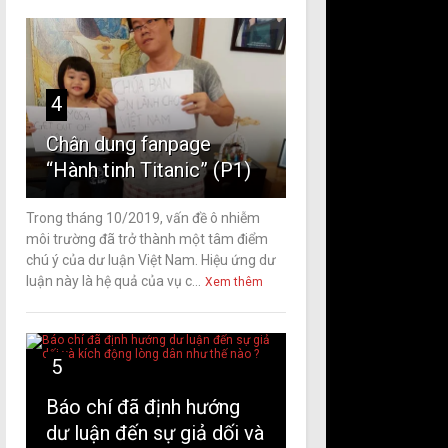
4
Chân dung fanpage
“Hành tinh Titanic” (P1)
Trong tháng 10/2019, vấn đề ô nhiễm
môi trường đã trở thành một tâm điểm
chú ý của dư luận Việt Nam. Hiệu ứng dư
luận này là hệ quả của vụ c...
Xem thêm
5
Báo chí đã định hướng
dư luận đến sự giả dối và