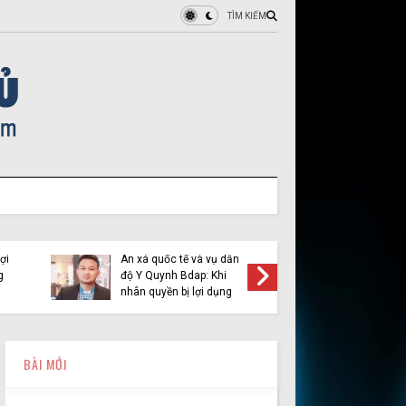
TÌM KIẾM
ợi
Ân xá quốc tế và vụ dẫn
Việt Tân 
g
độ Y Quynh Bdap: Khi
cầu pha
nhân quyền bị lợi dụng
BÀI MỚI