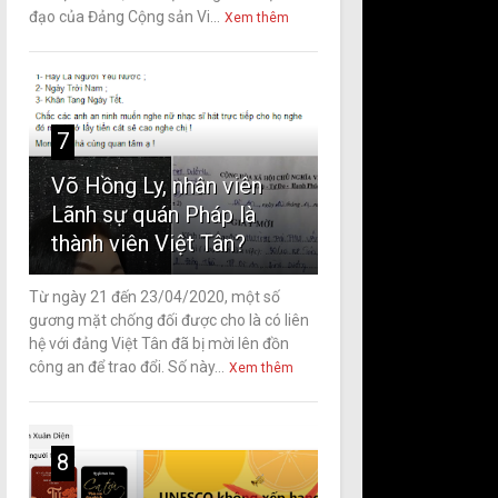
đạo của Đảng Cộng sản Vi...
Xem thêm
7
Võ Hồng Ly, nhân viên
Lãnh sự quán Pháp là
thành viên Việt Tân?
Từ ngày 21 đến 23/04/2020, một số
gương mặt chống đối được cho là có liên
hệ với đảng Việt Tân đã bị mời lên đồn
công an để trao đổi. Số này...
Xem thêm
8