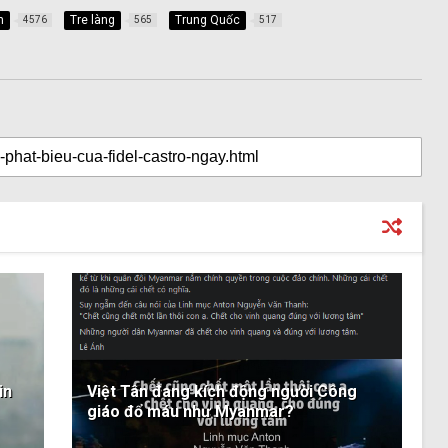
n
Tre làng
Trung Quốc
4576
565
517
in
Việt Tân đang kích động người Công
giáo đổ máu như Myanmar?