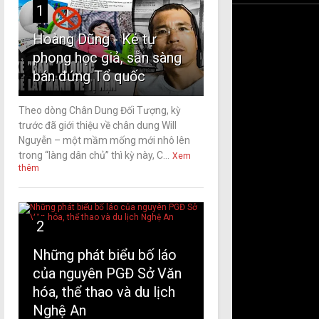
1
Hoàng Dũng - Kẻ tự
phong học giả, sẵn sàng
bán đứng Tổ quốc
Theo dòng Chân Dung Đối Tượng, kỳ
trước đã giới thiệu về chân dung Will
Nguyễn – một mầm mống mới nhô lên
trong “làng dân chủ” thì kỳ này, C...
Xem
thêm
2
Những phát biểu bố láo
của nguyên PGĐ Sở Văn
hóa, thể thao và du lịch
Nghệ An