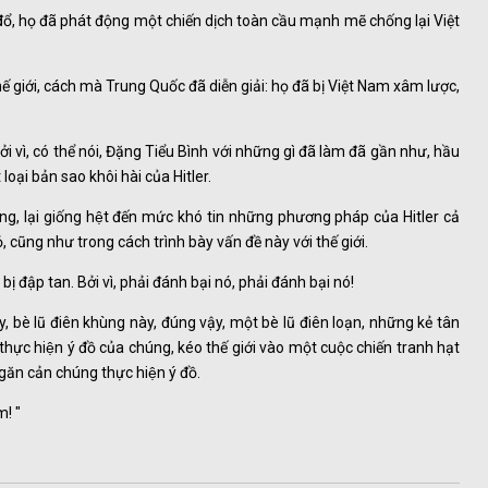
ật đổ, họ đã phát động một chiến dịch toàn cầu mạnh mẽ chống lại Việt
i thế giới, cách mà Trung Quốc đã diễn giải: họ đã bị Việt Nam xâm lược,
Bởi vì, có thể nói, Đặng Tiểu Bình với những gì đã làm đã gần như, hầu
loại bản sao khôi hài của Hitler.
̣i giống, lại giống hệt đến mức khó tin những phương pháp của Hitler cả
ỏ, cũng như trong cách trình bày vấn đề này với thế giới.
 bị đập tan. Bởi vì, phải đánh bại nó, phải đánh bại nó!
, bè lũ điên khùng này, đúng vậy, một bè lũ điên loạn, những kẻ tân
thực hiện ý đồ của chúng, kéo thế giới vào một cuộc chiến tranh hạt
n cản chúng thực hiện ý đồ.
! "