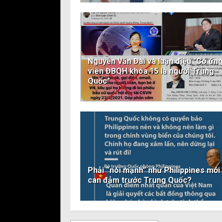
Nguyễn Văn Đài và luận điệu "Có ứn
viên ĐBQH khóa 15 là người Trung
Quốc"
Phải “nói mạnh” như Philippines mới 
can đảm trước Trung Quốc?