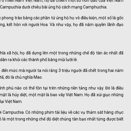
CH ở miền Nam Việt Nam, họ đã chiếm một số hòn đảo của Việt Nam
vào Campuchia dưới chiêu bài ủng hộ cách mạng Camphuchia.
ng trào bằng các phần tử ủng hộ họ vô điều kiện, một số là gốc
̀ng, kết hôn với người Hoa. Và như vậy, họ đã nắm quyền lãnh đạo
a xã hội, họ đã dựng lên một trong những chế độ tàn ác nhất đã
 dân ra khỏi các thành phố bằng mũi lưỡi lê.
i, đến mức mà người ta nói rằng 3 triệu người đã chết trong hai năm
tế, đó là chủ nghĩa Mao.
nh phủ nào có thể tồn tại trên những nền tảng như vậy. Đó là điều
t là hủy diệt, một mặt là bao vây Việt Nam. Họ đã xúi giục những
lại Việt Nam.
ới Campuchia. Có những phim tài liệu về các vụ thảm sát hàng chục
ó là một trong những chế độ diệt chủng tàn bạo nhất từng được biết