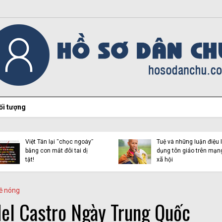
ối tượng
Hiện tượng Thích Minh
Việt Tân lại “chọc ngoáy”
Tuệ và những luận điệu l
bằng con mắt đôi tai dị
dụng tôn giáo trên mạn
tật!
xã hội
ề nóng
del Castro Ngày Trung Quốc