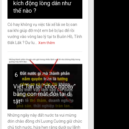
kích động lòng dân như
thế nào ?
Có hay không vụ việc tài xế lái xe bị oan
sai khi giúp đỡ một em bé bị lạc để rồi
vướng vào vòng lao lý tại tx Buôn Hồ, Tỉnh
Đăk Lăk ? Dư lu...
Xem thêm
6
Việt Tân lại “chọc ngoáy”
bằng con mắt đôi tai dị
tật!
Những ngày này đất nước ta vui mừng
đón chào đồng chí Lương Cường giữ chức
chủ tịch nước, hứa hẹn rằng dưới sự lãnh