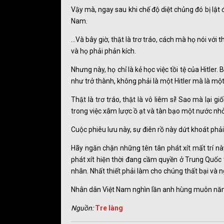
Vậy mà, ngay sau khi chế độ diệt chủng đó bị l
Nam.
...Và bây giờ, thật là trơ tráo, cách mà họ nói vớ
và họ phải phản kích.
Nhưng này, họ chỉ là kẻ học việc tồi tệ của Hitler. 
như trở thành, không phải là một Hitler mà là một 
Thật là trơ tráo, thật là vô liêm sỉ! Sao mà la
trong việc xâm lược ồ ạt và tàn bạo một nước nh
Cuộc phiêu lưu này, sự điên rồ này dứt khoát phải
Hãy ngăn chặn những tên tân phát xít mất trí này
phát xít hiện thời đang cầm quyền ở Trung Quốc 
nhân. Nhất thiết phải làm cho chúng thất bại và ngă
Nhân dân Việt Nam nghìn lần anh hùng muôn năm
Nguồn:
Tre làng