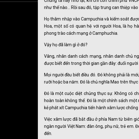
Chúng ta hãy nhớ lại, khi chỉ còn chính phủ VN
như thế nào... Rồi sau đó, tập trung can thiệp 
Họ thâm nhập vào Campuchia và kiểm soát được pho
Hoa, một số có quan hệ với người Hoa, là họ ha
phong trào cách mạng ở Camphuchia.
Vậy họ đã làm gì ở đó?
Vâng, nhân danh cách mạng, nhân danh chủ nghĩ
được biết đến trong thời gian gần đây: đuổi người
Mọi người đều biết điều đó. Đó không phải là mớ
rưỡi hoặc ba năm. Đó là chủ nghĩa Mao trên thực 
Đó là một cuộc diệt chủng thực sự. Không có chí
hoàn toàn không thể. Đó là một chính sách một mặ
kẻ phát xít Campuchia tiến hành xâm lược chống 
Việc xâm lược đã bắt đầu ở phía Nam từ biên gi
ngàn người Việt Nam: đàn ông, phụ nữ, trẻ em. Đ
đến.