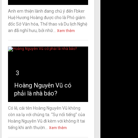
Anh em thiện lành đang chú ý đến Fbker
Huệ Hương Hoàng được cho là Phó giám
đốc Sở Văn hóa, Thể thao và Du lịch Nghệ
an đã nghỉ hưu, bởi nhữ...
Xem thêm
3
Hoàng Nguyên Vũ có
phải là nhà báo?
Có lẽ, cái tên Hoàng Nguyên Vũ không
còn xa lạ với chúng ta. “Sự nổi tiếng” của
Hoàng Nguyên Vũ đi kèm với không ít tai
tiếng khi anh thườn...
Xem thêm