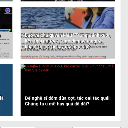
g
Bảo vệ chủ quyền kiểu "Trống đánh xuôi,
kèn thổi ngược", "dựa dẫm vào người
khác" thì có gì hay mà học tập?
là
Để nghệ sĩ dỏm đùa cợt, tác oai tác quái:
Chúng ta u mê hay quá dễ dãi?