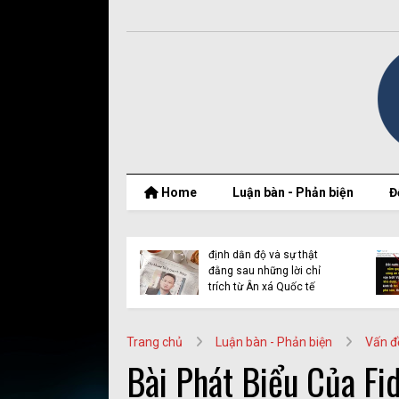
Home
Luận bàn - Phản biện
Đ
t thật của Nguyễn
Vụ Y Quynh Bdap: Quyết
 Thắng và BPSOS
định dẫn độ và sự thật
ớp mặt nạ nhân
đằng sau những lời chỉ
n
trích từ Ân xá Quốc tế
Trang chủ
Luận bàn - Phản biện
Vấn đ
Bài Phát Biểu Của Fi