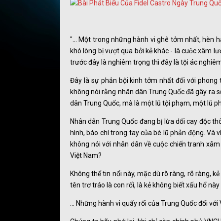
"... Một trong những hành vi ghê tởm nhất, hèn 
khó lòng bị vượt qua bởi kẻ khác - là cuộc xâm lư
trước đây là nghiêm trọng thì đây là tội ác nghiêm
Đây là sự phản bội kinh tởm nhất đối với phong 
không nói rằng nhân dân Trung Quốc đã gây ra s
dân Trung Quốc, mà là một lũ tội phạm, một lũ p
Nhân dân Trung Quốc đang bị lừa dối cay độc t
hình, báo chí trong tay của bè lũ phản động. Và vì
không nói với nhân dân về cuộc chiến tranh xâm l
Việt Nam?
Không thể tin nổi này, mặc dù rõ ràng, rõ ràng, kẻ đa
tên trơ tráo là con rối, là kẻ không biết xấu hổ nà
... Những hành vi quấy rối của Trung Quốc đối với