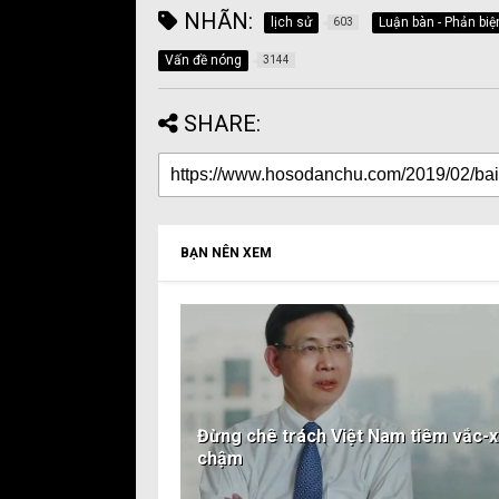
NHÃN:
lịch sử
Luận bàn - Phản biệ
603
Vấn đề nóng
3144
SHARE:
BẠN NÊN XEM
Đừng chê trách Việt Nam tiêm vắc-x
chậm