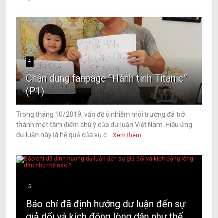
4
Chân dung fanpage “Hành tinh Titanic”
(P1)
Trong tháng 10/2019, vấn đề ô nhiễm môi trường đã trở
thành một tâm điểm chú ý của dư luận Việt Nam. Hiệu ứng
dư luận này là hệ quả của vụ c...
Xem thêm
5
Báo chí đã định hướng dư luận đến sự
giả dối và kích động lòng dân như thế