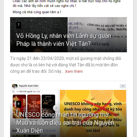
7
Võ Hồng Ly, nhân viên Lãnh sự quán
Pháp là thành viên Việt Tân?
Từ ngày 21 đến 23/04/2020, một số gương mặt chống đối
được cho là có liên hệ với đảng Việt Tân đã bị mời lên đồn
công an để trao đổi. Số này...
Xem thêm
8
UNESCO công nhận tín ngưỡng thờ
Mẫu và luận điệu sai trái của Nguyễn
Xuân Diện