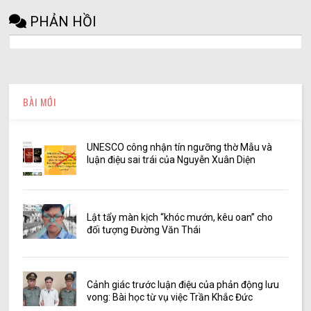
PHẢN HỒI
BÀI MỚI
UNESCO công nhận tín ngưỡng thờ Mẫu và
luận điệu sai trái của Nguyễn Xuân Diện
Lật tẩy màn kịch “khóc mướn, kêu oan” cho
đối tượng Đường Văn Thái
Cảnh giác trước luận điệu của phản động lưu
vong: Bài học từ vụ việc Trần Khắc Đức