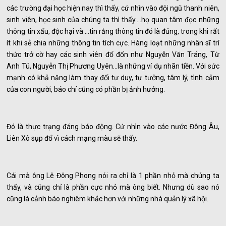
các trường đại học hiện nay thì thấy, cứ nhìn vào đội ngũ thanh niên,
sinh viên, học sinh của chúng ta thì thấy....họ quan tâm đọc những
thông tin xấu, độc hại và ...tin rằng thông tin đó là đúng, trong khi rất
ít khi sẻ chia những thông tin tích cực. Hàng loạt những nhân sĩ trí
thức trở cờ hay các sinh viên đổ đốn như Nguyễn Văn Tráng, Từ
Anh Tú, Nguyễn Thị Phương Uyên...là những ví dụ nhãn tiền. Với sức
mạnh có khả năng làm thay đổi tư duy, tư tưởng, tâm lý, tình cảm
của con người, báo chí cũng có phần bị ảnh hưởng.
Đó là thực trạng đáng báo động. Cứ nhìn vào các nước Đông Âu,
Liên Xô sụp đổ vì cách mạng màu sẽ thấy.
Cái mà ông Lê Đông Phong nói ra chỉ là 1 phần nhỏ mà chúng ta
thấy, và cũng chỉ là phần cực nhỏ mà ông biết. Nhưng dù sao nó
cũng là cảnh báo nghiêm khắc hơn với những nhà quản lý xã hội.