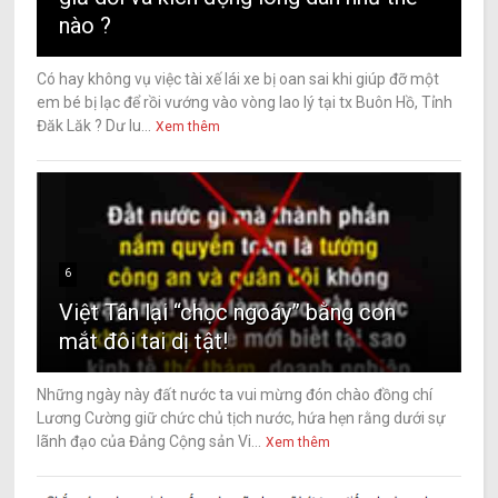
nào ?
Có hay không vụ việc tài xế lái xe bị oan sai khi giúp đỡ một
em bé bị lạc để rồi vướng vào vòng lao lý tại tx Buôn Hồ, Tỉnh
Đăk Lăk ? Dư lu...
Xem thêm
6
Việt Tân lại “chọc ngoáy” bằng con
mắt đôi tai dị tật!
Những ngày này đất nước ta vui mừng đón chào đồng chí
Lương Cường giữ chức chủ tịch nước, hứa hẹn rằng dưới sự
lãnh đạo của Đảng Cộng sản Vi...
Xem thêm