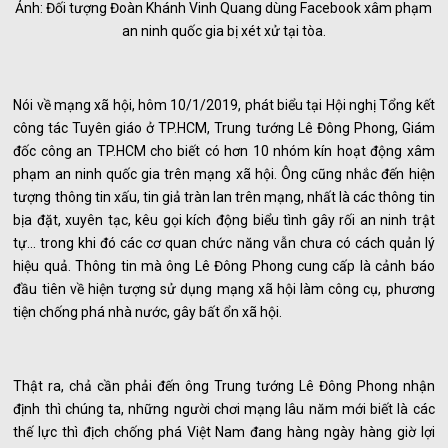
Ảnh: Đối tượng Đoàn Khánh Vinh Quang dùng Facebook xâm phạm
an ninh quốc gia bị xét xử tại tòa.
Nói về mạng xã hội, hôm 10/1/2019, phát biểu tại Hội nghị Tổng kết
công tác Tuyên giáo ở TP.HCM, Trung tướng Lê Đông Phong, Giám
đốc công an TP.HCM cho biết có hơn 10 nhóm kín hoạt động xâm
phạm an ninh quốc gia trên mạng xã hội. Ông cũng nhắc đến hiện
tượng thông tin xấu, tin giả tràn lan trên mạng, nhất là các thông tin
bịa đặt, xuyên tạc, kêu gọi kích động biểu tình gây rối an ninh trật
tự... trong khi đó các cơ quan chức năng vẫn chưa có cách quản lý
hiệu quả. Thông tin mà ông Lê Đông Phong cung cấp là cảnh báo
đầu tiên về hiện tượng sử dụng mạng xã hội làm công cụ, phương
tiện chống phá nhà nước, gây bất ổn xã hội.
Thật ra, chả cần phải đến ông Trung tướng Lê Đông Phong nhận
định thì chúng ta, những người chơi mạng lâu năm mới biết là các
thế lực thì địch chống phá Việt Nam đang hàng ngày hàng giờ lợi