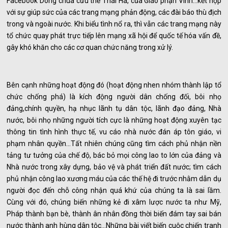
Facebook Dòng chúa cứu thế Thái Hà, của Giáo phận Vinh...kết hợp
với sự giúp sức của các trang mạng phản động, các đài báo thù địch
trong và ngoài nước. Khi biểu tình nổ ra, thì vẫn các trang mạng này
tổ chức quay phát trực tiếp lên mạng xã hội để quốc tế hóa vấn đề,
gây khó khăn cho các cơ quan chức năng trong xử lý.
Bên cạnh những hoạt động đó (hoạt động nhen nhóm thành lập tổ
chức chống phá) là kích động người dân chống đối, bôi nhọ
đảng,chính quyền, hạ nhục lãnh tụ dân tộc, lãnh đạo đảng, Nhà
nước, bôi nhọ những người tích cực là những hoạt động xuyên tạc
thông tin tình hình thực tế, vu cáo nhà nước đán áp tôn giáo, vi
phạm nhân quyền...Tất nhiên chúng cũng tìm cách phủ nhận nền
tảng tư tưởng của chế độ, bác bỏ mọi công lao to lớn của đảng và
Nhà nước trong xây dựng, bảo vệ và phát triển đất nước; tìm cách
phủ nhận công lao xương máu của các thế hệ đi trước nhằm dẫn dụ
người đọc đến chỗ công nhận quá khứ của chúng ta là sai lầm.
Cùng với đó, chúng biến những kẻ đi xâm lược nước ta như Mỹ,
Pháp thành bạn bè, thành ân nhân đồng thời biến đám tay sai bán
nước thành anh hùng dân tộc...Những bài viết biến cuộc chiến tranh