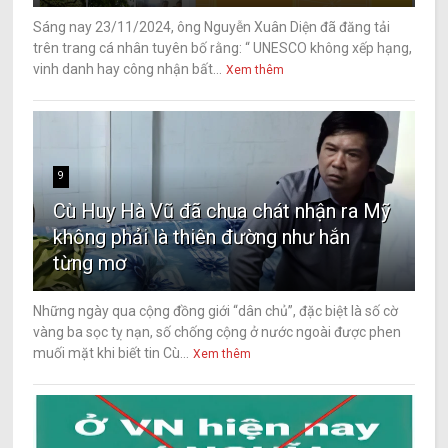
Sáng nay 23/11/2024, ông Nguyễn Xuân Diện đã đăng tải
trên trang cá nhân tuyên bố rằng: “ UNESCO không xếp hạng,
vinh danh hay công nhận bất...
Xem thêm
9
Cù Huy Hà Vũ đã chua chát nhận ra Mỹ
không phải là thiên đường như hắn
từng mơ
Những ngày qua cộng đồng giới “dân chủ”, đặc biệt là số cờ
vàng ba sọc tỵ nạn, số chống cộng ở nước ngoài được phen
muối mặt khi biết tin Cù...
Xem thêm