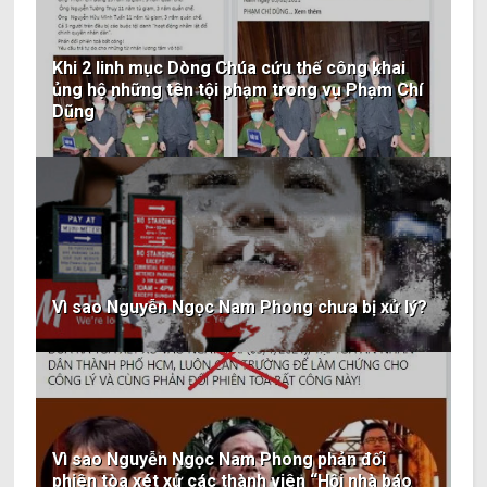
Khi 2 linh mục Dòng Chúa cứu thế công khai
ủng hộ những tên tội phạm trong vụ Phạm Chí
Dũng
Vì sao Nguyễn Ngọc Nam Phong chưa bị xử lý?
Vì sao Nguyễn Ngọc Nam Phong phản đối
phiên tòa xét xử các thành viên “Hội nhà báo