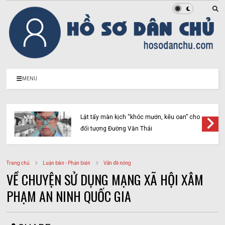
MENU
Lật tẩy màn kịch “khóc mướn, kêu oan” cho
đối tượng Đường Văn Thái
Trang chủ
Luận bàn - Phản biện
Vấn đề nóng
VỀ CHUYỆN SỬ DỤNG MẠNG XÃ HỘI XÂM
PHẠM AN NINH QUỐC GIA