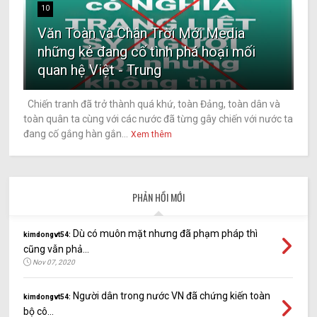
10
Văn Toàn và Chân Trời Mới Media
những kẻ đang cố tình phá hoại mối
quan hệ Việt - Trung
Chiến tranh đã trở thành quá khứ, toàn Đảng, toàn dân và
toàn quân ta cùng với các nước đã từng gây chiến với nước ta
đang cố gắng hàn gắn...
Xem thêm
PHẢN HỒI MỚI
Dù có muôn mặt nhưng đã phạm pháp thì
kimdongvt54:
cũng vẫn phả...
Nov 07, 2020
Người dân trong nước VN đã chứng kiến toàn
kimdongvt54:
bộ cô...