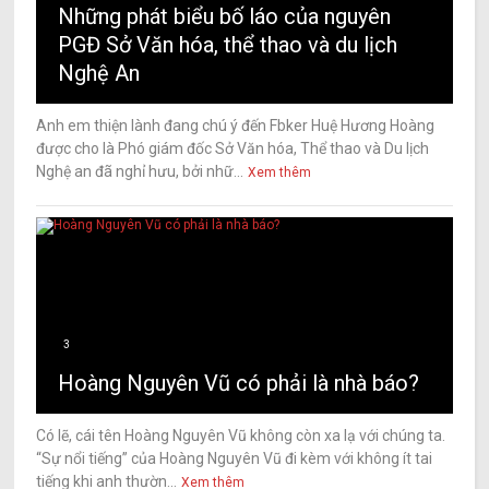
Những phát biểu bố láo của nguyên
PGĐ Sở Văn hóa, thể thao và du lịch
Nghệ An
Anh em thiện lành đang chú ý đến Fbker Huệ Hương Hoàng
được cho là Phó giám đốc Sở Văn hóa, Thể thao và Du lịch
Nghệ an đã nghỉ hưu, bởi nhữ...
Xem thêm
3
Hoàng Nguyên Vũ có phải là nhà báo?
Có lẽ, cái tên Hoàng Nguyên Vũ không còn xa lạ với chúng ta.
“Sự nổi tiếng” của Hoàng Nguyên Vũ đi kèm với không ít tai
tiếng khi anh thườn...
Xem thêm