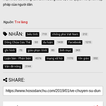
pháp của người dân.
Nguồn:
Tre làng
NHÃN:
biểu tình
chống phá Việt Nam
713
212
Dòng Chúa Cứu Thế
dư luận
Facebook
50
1403
1215
ghi hình
giáo phận Vinh
linh mục
75
85
343
Luận bàn - Phản biện
mạng xã hội
tôn giáo
4576
1170
332
Vấn đề nóng
3144
SHARE: