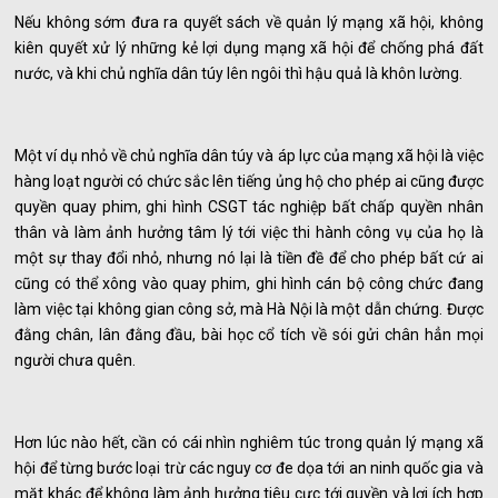
Nếu không sớm đưa ra quyết sách về quản lý mạng xã hội, không
kiên quyết xử lý những kẻ lợi dụng mạng xã hội để chống phá đất
nước, và khi chủ nghĩa dân túy lên ngôi thì hậu quả là khôn lường.
Một ví dụ nhỏ về chủ nghĩa dân túy và áp lực của mạng xã hội là việc
hàng loạt người có chức sắc lên tiếng ủng hộ cho phép ai cũng được
quyền quay phim, ghi hình CSGT tác nghiệp bất chấp quyền nhân
thân và làm ảnh hưởng tâm lý tới việc thi hành công vụ của họ là
một sự thay đổi nhỏ, nhưng nó lại là tiền đề để cho phép bất cứ ai
cũng có thể xông vào quay phim, ghi hình cán bộ công chức đang
làm việc tại không gian công sở, mà Hà Nội là một dẫn chứng. Được
đằng chân, lân đằng đầu, bài học cổ tích về sói gửi chân hẳn mọi
người chưa quên.
Hơn lúc nào hết, cần có cái nhìn nghiêm túc trong quản lý mạng xã
hội để từng bước loại trừ các nguy cơ đe dọa tới an ninh quốc gia và
mặt khác để không làm ảnh hưởng tiêu cực tới quyền và lợi ích hợp