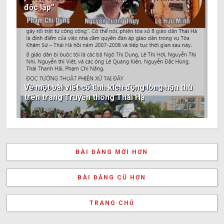
độc lập”
Về một bài viết cố tình kích động lòng hận thù
trên trang Truyền thông Thái Hà
BÀI ĐĂNG MỚI HƠN
BÀI ĐĂNG CŨ HƠN
TRANG CHỦ