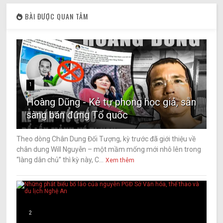
BÀI ĐƯỢC QUAN TÂM
1
Hoàng Dũng - Kẻ tự phong học giả, sẵn
sàng bán đứng Tổ quốc
Theo dòng Chân Dung Đối Tượng, kỳ trước đã giới thiệu về
chân dung Will Nguyễn – một mầm mống mới nhô lên trong
“làng dân chủ” thì kỳ này, C...
Xem thêm
2