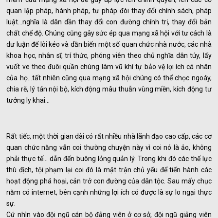
quan lập pháp, hành pháp, tư pháp đòi thay đổi chính sách, pháp
luật...nghĩa là dân dần thay đổi con đường chính trị, thay đổi bản
chất chế độ. Chúng cũng gây sức ép qua mạng xã hội với tư cách là
dư luận để lôi kéo và dần biến một số quan chức nhà nước, các nhà
khoa học, nhân sĩ, trí thức, phóng viên theo chủ nghĩa dân túy, lấy
vuốt ve theo đuôi quần chúng làm vũ khí tự bảo vệ lợi ích cá nhân
của họ...tất nhiên cũng qua mạng xã hội chúng có thể chọc ngoáy,
chia rẽ, lý tán nội bộ, kích động mâu thuẫn vùng miền, kích động tư
tưởng ly khai...
Rất tiếc, một thời gian dài có rất nhiều nhà lãnh đạo cao cấp, các cơ
quan chức năng vẫn coi thường chuyện này vì coi nó là ảo, không
phải thực tế... dẫn đến buông lỏng quản lý. Trong khi đó các thế lực
thù địch, tội phạm lại coi đó là mặt trận chủ yếu để tiến hành các
hoạt động phá hoại, cản trở con đường của dân tộc. Sau mấy chục
năm có internet, bên cạnh những lợi ích có được là sự lo ngại thực
sự.
Cứ nhìn vào đội ngũ cán bộ đảng viên ở cơ sở, đội ngũ giảng viên