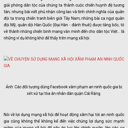
giải phóng dân tộc của chúng ta thành cuộc chiến huynh đệ tương
tàn; nhưng bài viết phủ nhận công lao và tính chính nghĩa của quân
đội ta trong chiến tranh biên giới Tây Nam; những bài ca ngợi quân
đội Mỹ, quân dội Hàn Quốc (Đại Hàn - đánh thuê) được tâng bốc, tô
vẽ thành những chiến binh mang văn minh đến cho dân tộc Việt... là
những ví dụ không khó để thấy trên mạng xã hội.
Ảnh: Các đối tượng dùng Facebook xâm phạm an ninh quốc gia bị
xét xử tại tòa án nhân dân quận Cái Răng.
Nói về lợi dụng mạng xã hội để hoạt động xâm hại tới an ninh quốc
gia cũng không thể không kể đến việc chúng lợi dụng sức mạnh
mềm của mạng xã hội để gây áp lực lên chính quyền, lên các cơ