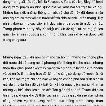
dụng mạng xã hội, đặc biệt là Facebook, Zalo, các loại Blog để hoạt
động xâm phạm an ninh quốc gia và xâm hại tới trật tự xã hội.
Những bài viết, những thông tin viết về chủ đề này đã được nhiều
anh chị em có tâm với đất nước viết và chia sẻ nhiều trên mạng. Tuy
nhiên, dường như các cấp lãnh đạo vẫn chưa quan tâm đúng mức.
Trong phạm vi entry này Khoai@ chỉ xin đề cập tới những gì liên
quan tới an ninh quốc gia, còn những khía cạnh khác xin được viết
trong entry sau.
Những ngày đầu khi mới có mạng xã hội thì những kẻ chống phá
đất nước chỉ sử dụng nó là phương tiện thông tin cho nhau, nhưng
theo thời gian, phát hiện thấy mạng xã hội có sức lan tỏa cực nhanh
và có nhiều tính năng trao đổi kín thì chúng sử dựng để móc nối, lôi
kéo, liên lạc thậm chí bàn bạc kế hoạch chống phá mà điền hình là
giả danh biểu tình để gây bất ổn xã hội ngay trên mạng. Nhìn lại
những vụ biểu tình liên quan đến Tôn giáo thì quá rõ. Trước khi biểu
tình nổ ra, không khó để thấy các linh mục và giáo dân liên lạc, phân
công nhiệm vụ cho tưng nhóm, qua hàng trăm trang mạn