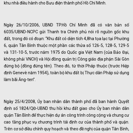
khu nhà điều hành cho Bưu điện thành phố Hồ Chí Minh.
Ngày 26/10/2006, UBND TP.Hồ Chí Minh đã có văn bản số
6035/UBND-NCPC gửi Thanh tra Chính phủ nói rõ nguồn gốc khu
đất, trong đó có đoạn: “Khu đất có diện tích 4,8ha tọa lạc tại Phường
6, quận Tân Bình thuộc một phần các thửa số 126-5, 128-5, 129-5
và 131-10-5, trước năm 1975 do Quốc gia Việt Nam (của Bảo Đại,
không phải VNCH) và Hội đồng quản trị Công giáo địa phận Sài Gòn
đứng bộ (đồng đứng tên). Theo đó, từ thời Pháp thuộc (trước Hiệp
định Genevè năm 1954), toàn bộ khu đất bị Thực dân Pháp sử dụng
làm bãi Ăng-ten”.
Ngày 25/4/2008, Ủy ban nhân dân thành phố đã ban hành Quyết
định số 1824/QĐ-UBND thu hồi khu đất giao cho Ủy ban nhân dân
quận Tân Bình để thực hiện dự án công trình công cộng và chung cư
cao tầng phục vụ chương trình tái định cư của thành phố và quận.
Trên cơ sở điều chỉnh quy hoạch và theo đề nghị của quận Tân Bình,