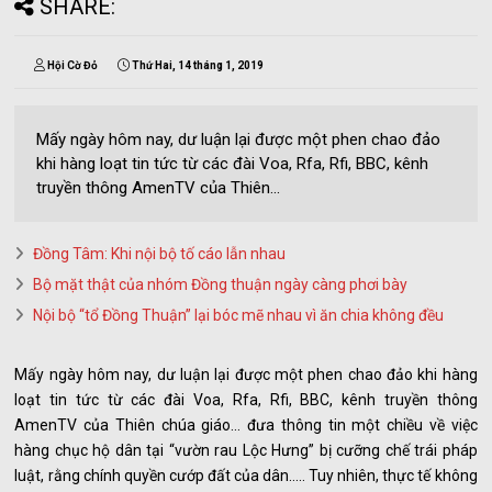
SHARE:
Hội Cờ Đỏ
Thứ Hai, 14 tháng 1, 2019
Mấy ngày hôm nay, dư luận lại được một phen chao đảo
khi hàng loạt tin tức từ các đài Voa, Rfa, Rfi, BBC, kênh
truyền thông AmenTV của Thiên...
Đồng Tâm: Khi nội bộ tố cáo lẫn nhau
Bộ mặt thật của nhóm Đồng thuận ngày càng phơi bày
Nội bộ “tổ Đồng Thuận” lại bóc mẽ nhau vì ăn chia không đều
Mấy ngày hôm nay, dư luận lại được một phen chao đảo khi hàng
loạt tin tức từ các đài Voa, Rfa, Rfi, BBC, kênh truyền thông
AmenTV của Thiên chúa giáo… đưa thông tin một chiều về việc
hàng chục hộ dân tại “vườn rau Lộc Hưng” bị cưỡng chế trái pháp
luật, rằng chính quyền cướp đất của dân….. Tuy nhiên, thực tế không