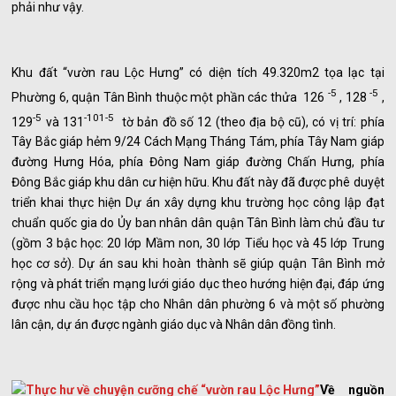
phải như vậy.
Khu đất “vườn rau Lộc Hưng” có diện tích 49.320m2 tọa lạc tại
-5
-5
Phường 6, quận Tân Bình thuộc một phần các thửa 126
, 128
,
-5
-101-5
129
và 131
tờ bản đồ số 12 (theo địa bộ cũ), có vị trí: phía
Tây Bắc giáp hẻm 9/24 Cách Mạng Tháng Tám, phía Tây Nam giáp
đường Hưng Hóa, phía Đông Nam giáp đường Chấn Hưng, phía
Đông Bắc giáp khu dân cư hiện hữu. Khu đất này đã được phê duyệt
triển khai thực hiện Dự án xây dựng khu trường học công lập đạt
chuẩn quốc gia do Ủy ban nhân dân quận Tân Bình làm chủ đầu tư
(gồm 3 bậc học: 20 lớp Mầm non, 30 lớp Tiểu học và 45 lớp Trung
học cơ sở). Dự án sau khi hoàn thành sẽ giúp quận Tân Bình mở
rộng và phát triển mạng lưới giáo dục theo hướng hiện đại, đáp ứng
được nhu cầu học tập cho Nhân dân phường 6 và một số phường
lân cận, dự án được ngành giáo dục và Nhân dân đồng tình.
Về nguồn