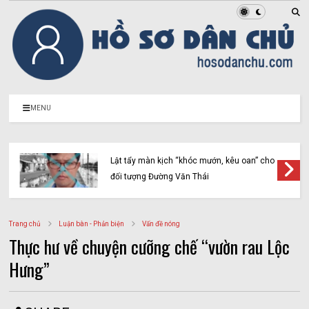
MENU
Lật tẩy màn kịch “khóc mướn, kêu oan” cho
đối tượng Đường Văn Thái
Trang chủ
Luận bàn - Phản biện
Vấn đề nóng
Thực hư về chuyện cưỡng chế “vườn rau Lộc
Hưng”