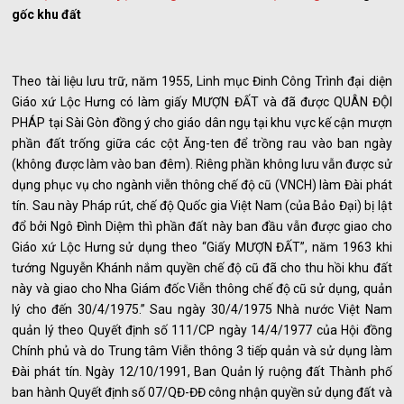
gốc khu đất
Theo tài liệu lưu trữ, năm 1955, Linh mục Đinh Công Trình đại diện
Giáo xứ Lộc Hưng có làm giấy MƯỢN ĐẤT và đã được QUÂN ĐỘI
PHÁP tại Sài Gòn đồng ý cho giáo dân ngụ tại khu vực kế cận mượn
phần đất trống giữa các cột Ăng-ten để trồng rau vào ban ngày
(không được làm vào ban đêm). Riêng phần không lưu vẫn được sử
dụng phục vụ cho ngành viễn thông chế độ cũ (VNCH) làm Đài phát
tín. Sau này Pháp rút, chế độ Quốc gia Việt Nam (của Bảo Đại) bị lật
đổ bởi Ngô Đình Diệm thì phần đất này ban đầu vẫn được giao cho
Giáo xứ Lộc Hưng sử dụng theo “Giấy MƯỢN ĐẤT”, năm 1963 khi
tướng Nguyễn Khánh nắm quyền chế độ cũ đã cho thu hồi khu đất
này và giao cho Nha Giám đốc Viễn thông chế độ cũ sử dụng, quản
lý cho đến 30/4/1975.” Sau ngày 30/4/1975 Nhà nước Việt Nam
quản lý theo Quyết định số 111/CP ngày 14/4/1977 của Hội đồng
Chính phủ và do Trung tâm Viễn thông 3 tiếp quản và sử dụng làm
Đài phát tín. Ngày 12/10/1991, Ban Quản lý ruộng đất Thành phố
ban hành Quyết định số 07/QĐ-ĐĐ công nhận quyền sử dụng đất và