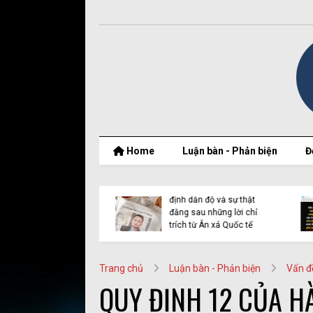
Home
Luận bàn - Phản biện
Đ
t thật của Nguyễn
Vụ Y Quynh Bdap: Quyết
 Thắng và BPSOS
định dẫn độ và sự thật
ớp mặt nạ nhân
đằng sau những lời chỉ
n
trích từ Ân xá Quốc tế
Trang chủ
Luận bàn - Phản biện
Vấn đ
QUY ĐỊNH 12 CỦA H