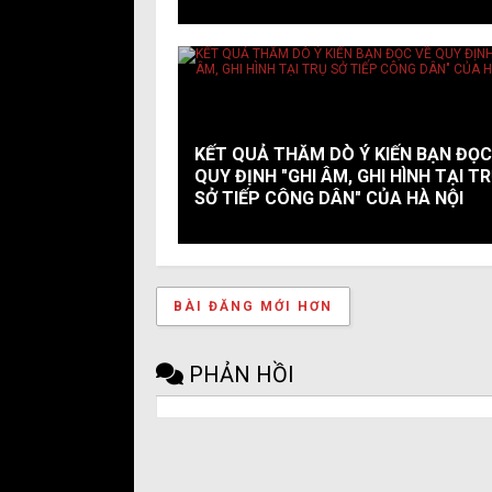
KẾT QUẢ THĂM DÒ Ý KIẾN BẠN ĐỌC
QUY ĐỊNH "GHI ÂM, GHI HÌNH TẠI T
SỞ TIẾP CÔNG DÂN" CỦA HÀ NỘI
BÀI ĐĂNG MỚI HƠN
PHẢN HỒI