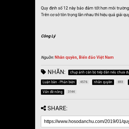
Quy định số 12 này bảo đảm tốt hơn môi trường l
Trên cơ sở tôn trọng lẫn nhau thì hiệu quả giải quy
Công Lý
Nguồn:
Nhân quyền, Biển đảo Việt Nam
NHÃN:
chụp ảnh cán bộ tiếp dân nếu chưa đ
Luận bàn - Phản biện
nhân quyền
4576
693
Vấn đề nóng
3144
SHARE: