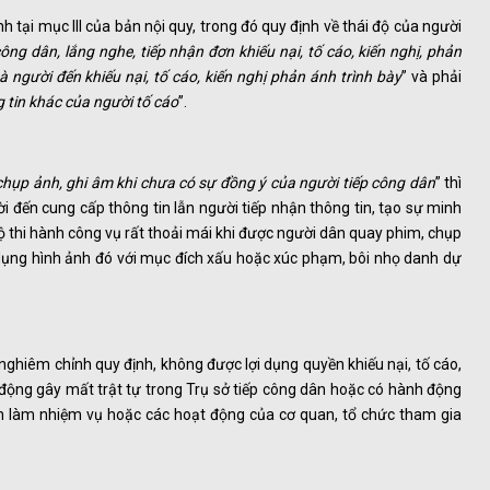
h tại mục III của bản nội quy, trong đó quy định về thái độ của người
ng dân, lắng nghe, tiếp nhận đơn khiếu nại, tố cáo, kiến nghị, phản
 người đến khiếu nại, tố cáo, kiến nghị phản ánh trình bày
” và phải
ng tin khác của người tố cáo
”.
hụp ảnh, ghi âm khi chưa có sự đồng ý của người tiếp công dân
” thì
i đến cung cấp thông tin lẫn người tiếp nhận thông tin, tạo sự minh
bộ thi hành công vụ rất thoải mái khi được người dân quay phim, chụp
 dụng hình ảnh đó với mục đích xấu hoặc xúc phạm, bôi nhọ danh dự
nghiêm chỉnh quy định, không được lợi dụng quyền khiếu nại, tố cáo,
h động gây mất trật tự trong Trụ sở tiếp công dân hoặc có hành động
ân làm nhiệm vụ hoặc các hoạt động của cơ quan, tổ chức tham gia