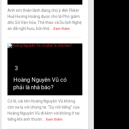
Anh em thiện lành đang chú ý đến Fbker
Huệ Hương Hoàng được cho là Phó giám
đốc Sở Văn hóa, Thể thao và Du lịch Nghệ
an đã nghỉ hưu, bởi nhữ...
Xem thêm
3
Hoàng Nguyên Vũ có
phải là nhà báo?
Có lẽ, cái tên Hoàng Nguyên Vũ không
còn xa lạ với chúng ta. “Sự nổi tiếng” của
Hoàng Nguyên Vũ đi kèm với không ít tai
tiếng khi anh thườn...
Xem thêm