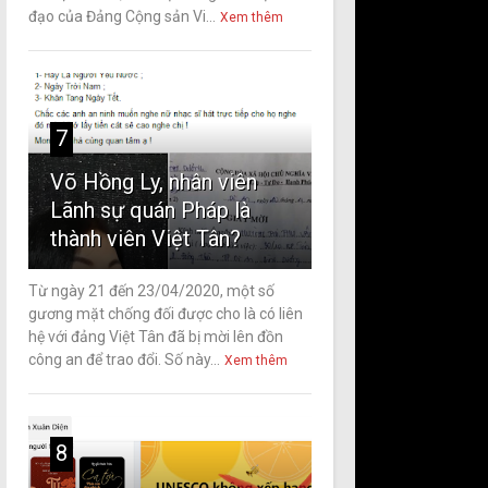
đạo của Đảng Cộng sản Vi...
Xem thêm
7
Võ Hồng Ly, nhân viên
Lãnh sự quán Pháp là
thành viên Việt Tân?
Từ ngày 21 đến 23/04/2020, một số
gương mặt chống đối được cho là có liên
hệ với đảng Việt Tân đã bị mời lên đồn
công an để trao đổi. Số này...
Xem thêm
8