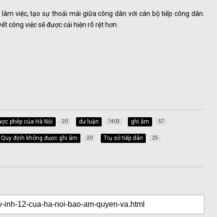
àm việc, tạo sự thoải mái giữa công dân với cán bộ tiếp công dân.
ết công việc sẽ được cải hiện rõ rệt hơn.
ược phép của Hà Nội
dư luận
ghi âm
20
1403
57
Quy định không được ghi âm
Trụ sở tiếp dân
20
25