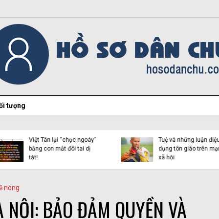
ối tượng
Hiện tượng Thích Minh
Việt Tân lại “chọc ngoáy”
Tuệ và những luận điệu l
bằng con mắt đôi tai dị
dụng tôn giáo trên mạn
tật!
xã hội
ề nóng
À NỘI: BẢO ĐẢM QUYỀN VÀ