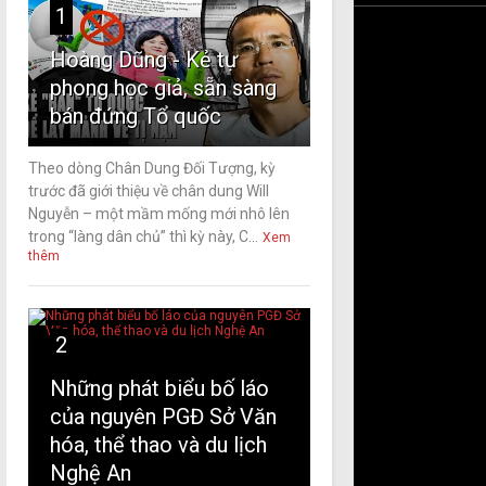
1
Hoàng Dũng - Kẻ tự
phong học giả, sẵn sàng
bán đứng Tổ quốc
Theo dòng Chân Dung Đối Tượng, kỳ
trước đã giới thiệu về chân dung Will
Nguyễn – một mầm mống mới nhô lên
trong “làng dân chủ” thì kỳ này, C...
Xem
thêm
2
Những phát biểu bố láo
của nguyên PGĐ Sở Văn
hóa, thể thao và du lịch
Nghệ An