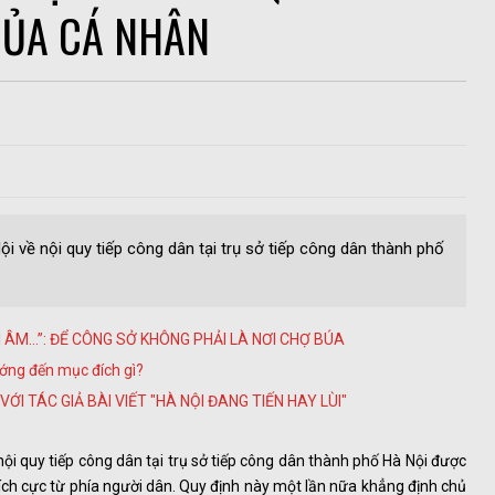
CỦA CÁ NHÂN
 về nội quy tiếp công dân tại trụ sở tiếp công dân thành phố
I ÂM…”: ĐỂ CÔNG SỞ KHÔNG PHẢI LÀ NƠI CHỢ BÚA
ớng đến mục đích gì?
 VỚI TÁC GIẢ BÀI VIẾT "HÀ NỘI ĐANG TIẾN HAY LÙI"
ội quy tiếp công dân tại trụ sở tiếp công dân thành phố Hà Nội được
ch cực từ phía người dân. Quy định này một lần nữa khẳng định chủ