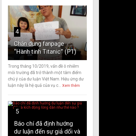
4
Chân dung fanpage
“Hành tinh Titanic” (P1)
Trong tháng 10/2019, vấn đề ô nhiễm
môi trường đã trở thành một tâm điểm
chú ý của dư luận Việt Nam. Hiệu ứng dư
luận này là hệ quả của vụ c...
Xem thêm
5
Báo chí đã định hướng
dư luận đến sự giả dối và