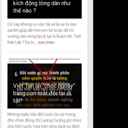
kích động lòng dân như
thế nào ?
Có hay không vụ việc tài xế lái xe bị oan
sai khi giúp đỡ một em bé bị lạc để rồi
vướng vào vòng lao lý tại tx Buôn Hồ, Tỉnh
Đăk Lăk ? Dư lu...
Xem thêm
6
Việt Tân lại “chọc ngoáy”
bằng con mắt đôi tai dị
tật!
Những ngày này đất nước ta vui mừng
đón chào đồng chí Lương Cường giữ chức
chủ tịch nước, hứa hẹn rằng dưới sự lãnh