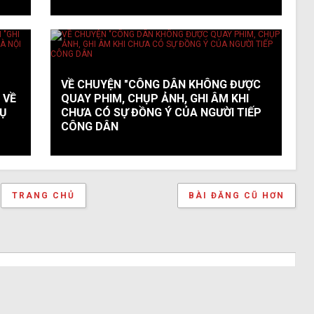
VỀ CHUYỆN "CÔNG DÂN KHÔNG ĐƯỢC
 VỀ
QUAY PHIM, CHỤP ẢNH, GHI ÂM KHI
RỤ
CHƯA CÓ SỰ ĐỒNG Ý CỦA NGƯỜI TIẾP
CÔNG DÂN
TRANG CHỦ
BÀI ĐĂNG CŨ HƠN