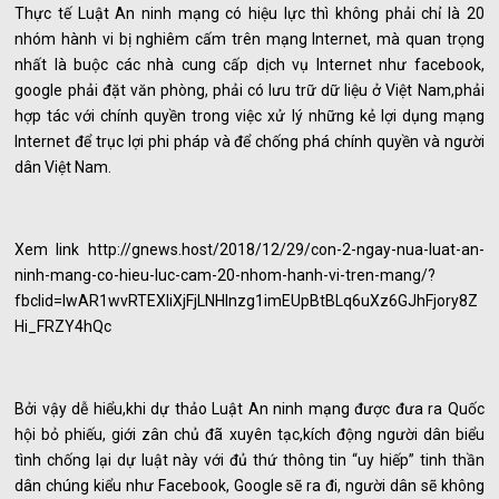
Thực tế Luật An ninh mạng có hiệu lực thì không phải chỉ là 20
nhóm hành vi bị nghiêm cấm trên mạng Internet, mà quan trọng
nhất là buộc các nhà cung cấp dịch vụ Internet như facebook,
google phải đặt văn phòng, phải có lưu trữ dữ liệu ở Việt Nam,phải
hợp tác với chính quyền trong việc xử lý những kẻ lợi dụng mạng
Internet để trục lợi phi pháp và để chống phá chính quyền và người
dân Việt Nam.
Xem link http://gnews.host/2018/12/29/con-2-ngay-nua-luat-an-
ninh-mang-co-hieu-luc-cam-20-nhom-hanh-vi-tren-mang/?
fbclid=IwAR1wvRTEXIiXjFjLNHlnzg1imEUpBtBLq6uXz6GJhFjory8Z
Hi_FRZY4hQc
Bởi vậy dễ hiểu,khi dự thảo Luật An ninh mạng được đưa ra Quốc
hội bỏ phiếu, giới zân chủ đã xuyên tạc,kích động người dân biểu
tình chống lại dự luật này với đủ thứ thông tin “uy hiếp” tinh thần
dân chúng kiểu như Facebook, Google sẽ ra đi, người dân sẽ không