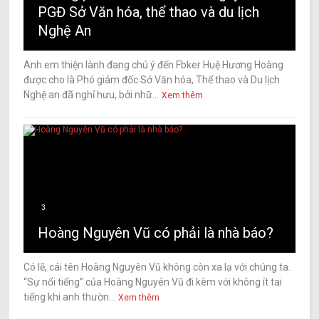
PGĐ Sở Văn hóa, thể thao và du lịch
Nghệ An
Anh em thiện lành đang chú ý đến Fbker Huệ Hương Hoàng
được cho là Phó giám đốc Sở Văn hóa, Thể thao và Du lịch
Nghệ an đã nghỉ hưu, bởi nhữ...
Xem thêm
3
Hoàng Nguyên Vũ có phải là nhà báo?
Có lẽ, cái tên Hoàng Nguyên Vũ không còn xa lạ với chúng ta.
“Sự nổi tiếng” của Hoàng Nguyên Vũ đi kèm với không ít tai
tiếng khi anh thườn...
Xem thêm