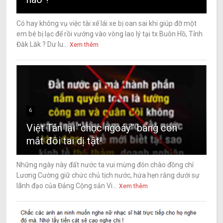
Có hay không vụ việc tài xế lái xe bị oan sai khi giúp đỡ một
em bé bị lạc để rồi vướng vào vòng lao lý tại tx Buôn Hồ, Tỉnh
Đăk Lăk ? Dư lu...
Xem thêm
6
Việt Tân lại “chọc ngoáy” bằng con
mắt đôi tai dị tật!
Những ngày này đất nước ta vui mừng đón chào đồng chí
Lương Cường giữ chức chủ tịch nước, hứa hẹn rằng dưới sự
lãnh đạo của Đảng Cộng sản Vi...
Xem thêm