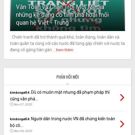
Văn Toàn và Chân Trời Mới Media
những kẻ đang cố tình phá hoại mối
quan hệ Việt - Trung
Chiến tranh đã trở thành quá khứ, toàn Đảng, toàn dân và
toàn quân ta cùng với các nước đã từng gây chiến với nước ta
đang cố gắng hàn gắn...
Xem thêm
PHẢN HỒI MỚI
Dù có muôn mặt nhưng đã phạm pháp thì
kimdongvt54:
cũng vẫn phả...
Nov 07, 2020
Người dân trong nước VN đã chứng kiến toàn
kimdongvt54:
bộ cô...
Nov 04, 2020