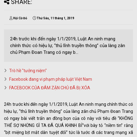
SHARE:
Hội Cờ Đỏ
Thứ Sáu, 11 tháng 1, 2019
24h trước khi đến ngày 1/1/2019, Luật An ninh mạng
chính thức có hiệu lự, “thủ lĩnh truyền thông” của làng zân
chủ Phạm Đoan Trang có ngay b...
Trò hề "tưởng niệm"
Facebook đang vi phạm pháp luật Việt Nam
FACEBOOK CỦA ĐÁM ZẬN CHỦ ĐÃ BỊ XÓA
24h trước khi đến ngày 1/1/2019, Luật An ninh mạng chính thức có
hiệu lự, “thủ lĩnh truyền thông” của làng zân chủ Phạm Đoan Trang
có ngay bài viết trấn an đồng bọn của cô này với tiêu đề “KHÔNG
THỂ SỢ NHỮNG GÌ TA ĐÃ QUÁ KHINH BỈ”với bày tỏ “niềm tin” rằng
“bịt miệng bịt mắt dân tuyệt đối” tức là tước đi các trang mạng xã