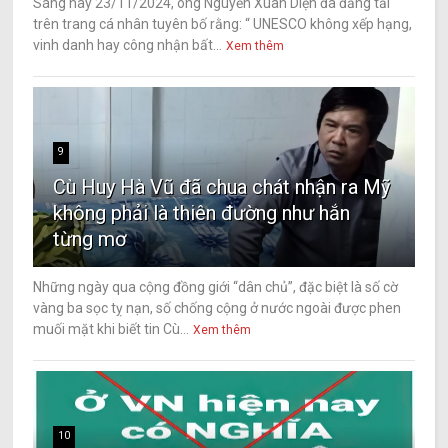
Sáng nay 23/11/2024, ông Nguyễn Xuân Diện đã đăng tải
trên trang cá nhân tuyên bố rằng: “ UNESCO không xếp hạng,
vinh danh hay công nhận bất...
Xem thêm
9
Cù Huy Hà Vũ đã chua chát nhận ra Mỹ
không phải là thiên đường như hắn
từng mơ
Những ngày qua cộng đồng giới “dân chủ”, đặc biệt là số cờ
vàng ba sọc tỵ nạn, số chống cộng ở nước ngoài được phen
muối mặt khi biết tin Cù...
Xem thêm
10