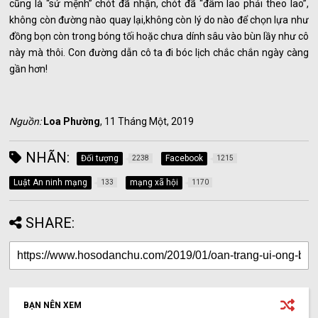
cũng là “sứ mệnh” chót đã nhận, chót đã “đâm lao phải theo lao”,
không còn đường nào quay lại,không còn lý do nào để chọn lựa như
đồng bọn còn trong bóng tối hoặc chưa dính sâu vào bùn lầy như cô
này mà thôi. Con đường dẫn cô ta đi bóc lịch chắc chắn ngày càng
gần hơn!
Nguồn:
Loa Phường
, 11 Tháng Một, 2019
NHÃN:
Đối tượng
Facebook
2238
1215
Luật An ninh mạng
mạng xã hội
133
1170
SHARE:
BẠN NÊN XEM