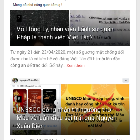
7
Võ Hồng Ly, nhân viên Lãnh sự quán
Pháp là thành viên Việt Tân?
Từ ngày 21 đến 23/04/2020, một số gương mặt chống đối
được cho là có liên hệ với đảng Việt Tân đã bị mời lên đồn
công an để trao đổi. Số này...
Xem thêm
8
UNESCO công nhận tín ngưỡng thờ
Mẫu và luận điệu sai trái của Nguyễn
Xuân Diện