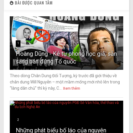
BÀI ĐƯỢC QUAN TÂM
1
Hoàng Dũng - Kẻ tự phong học giả, sẵn
sàng bán đứng Tổ quốc
Theo dòng Chân Dung Đối Tượng, kỳ trước đã giới thiệu về
chân dung Will Nguyễn – một mầm mống mới nhô lên trong
“làng dân chủ” thì kỳ này, C...
Xem thêm
2
Những phát biểu bố láo của nguyên