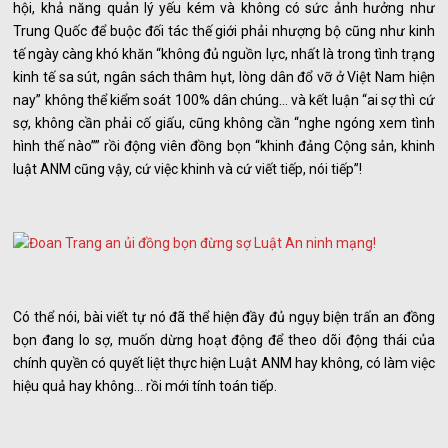
hội, khả năng quản lý yếu kém và không có sức ảnh hưởng như
Trung Quốc để buộc đối tác thế giới phải nhượng bộ cũng như kinh
tế ngày càng khó khăn “không đủ nguồn lực, nhất là trong tình trạng
kinh tế sa sút, ngân sách thâm hụt, lòng dân đổ vỡ ở Việt Nam hiện
nay” không thể kiểm soát 100% dân chúng… và kết luận “ai sợ thì cứ
sợ, không cần phải cố giấu, cũng không cần “nghe ngóng xem tình
hình thế nào”” rồi động viên đồng bọn “khinh đảng Cộng sản, khinh
luật ANM cũng vậy, cứ việc khinh và cứ viết tiếp, nói tiếp”!
Có thể nói, bài viết tự nó đã thể hiện đầy đủ ngụy biện trấn an đồng
bọn đang lo sợ, muốn dừng hoạt động để theo dõi động thái của
chính quyền có quyết liệt thực hiện Luật ANM hay không, có làm việc
hiệu quả hay không… rồi mới tính toán tiếp.