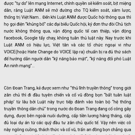
được “tự do” lên mạng Internet, chính quyền sẽ kiểm soát, bịt miệng
dân, rằng Luật ANM sẽ mở đường cho TQ kiểm soát, xâm lược,
thống trị Việt Nam… Đến khi Luật ANM được Quốc hội thông qua thì
họ gọi điện “khủng bố” các đại biểu Quốc hội, ký đơn thư đòi Chủ tịch
nước không thông qua, vận động quốc tế can thiệp, vận động
facebook, Google tẩy chay, không tuân thủ luật này. Nay trước khi
Luật ANM có hiệu lực, Việt tân và các tổ chức ngoại vi như
VOICE(hoặc Hate Change do VOICE lập ra) chuẩn bị ra đủ thứ sách
để hướng dẫn người dân “kỹ năng bảo mật”, “kỹ năng đối phó Luật
An ninh mạng”…
Còn Đoan Trang, kẻ được xem như “thủ lĩnh truyền thông” trong giới
zân chủ thì đi đầu tuyên chiến và cổ vũ đồng bọn “bất tuân luật
pháp’ từ lâu bởi Luật này trực tiếp đánh vào toàn bộ “hệ thống
truyền thông dân chủ” trong nước do Đoan Trang đang cố công gây
dựng, được bên ngoài nuôi dưỡng, cấp tiền lương hàng tháng, cấp
đủ loại dự án từ các quỹ đầu tư zân chủ quốc tế. Vậy nên việc cô
này ngông cuồng, thách thức và cổ vũ, trấn an đồng bọn chẳng qua