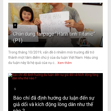
4
Chân dung fanpage “Hành tinh Titanic”
(P1)
Trong tháng 10/2019, vấn đề ô nhiễm môi trường đã trở
thành một tâm điểm chú ý của dư luận Việt Nam. Hiệu ứng
dư luận này là hệ quả của vụ c...
Xem thêm
5
Báo chí đã định hướng dư luận đến sự
giả dối và kích động lòng dân như thế
nào ?