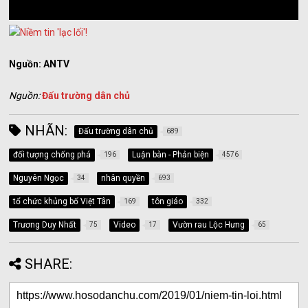
Nguồn: ANTV
Nguồn:
Đấu trường dân chủ
NHÃN:
Đấu trường dân chủ
689
đối tượng chống phá
Luận bàn - Phản biện
196
4576
Nguyên Ngọc
nhân quyền
34
693
tổ chức khủng bố Việt Tân
tôn giáo
169
332
Trương Duy Nhất
Video
Vườn rau Lộc Hưng
75
17
65
SHARE: