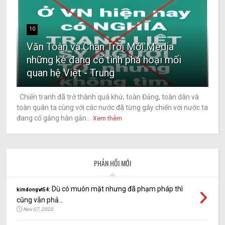
10
Văn Toàn và Chân Trời Mới Media
những kẻ đang cố tình phá hoại mối
quan hệ Việt - Trung
Chiến tranh đã trở thành quá khứ, toàn Đảng, toàn dân và
toàn quân ta cùng với các nước đã từng gây chiến với nước ta
đang cố gắng hàn gắn...
Xem thêm
PHẢN HỒI MỚI
Dù có muôn mặt nhưng đã phạm pháp thì
kimdongvt54:
cũng vẫn phả...
Nov 07, 2020