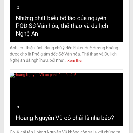
2
Những phát biểu bố láo của nguyên
PGĐ Sở Văn hóa, thể thao và du lịch
Nghệ An
Anh em thiện lành đang chú ý đến Fbker Huệ Hương Hoàng
được cho là Phó giám đốc Sở Văn hóa, Thể thao và Du lịch
Nghệ an đã nghỉ hưu, bởi nhữ...
Xem thêm
3
Hoàng Nguyên Vũ có phải là nhà báo?
Có lẽ, cái tên Hoàng Nguyên Vũ không còn xa lạ với chúng ta.