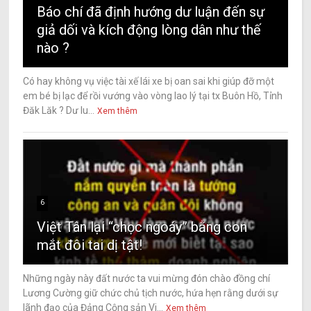
Báo chí đã định hướng dư luận đến sự
giả dối và kích động lòng dân như thế
nào ?
Có hay không vụ việc tài xế lái xe bị oan sai khi giúp đỡ một
em bé bị lạc để rồi vướng vào vòng lao lý tại tx Buôn Hồ, Tỉnh
Đăk Lăk ? Dư lu...
Xem thêm
6
Việt Tân lại “chọc ngoáy” bằng con
mắt đôi tai dị tật!
Những ngày này đất nước ta vui mừng đón chào đồng chí
Lương Cường giữ chức chủ tịch nước, hứa hẹn rằng dưới sự
lãnh đạo của Đảng Cộng sản Vi...
Xem thêm