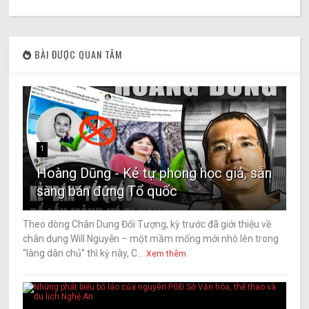
BÀI ĐƯỢC QUAN TÂM
1
Hoàng Dũng - Kẻ tự phong học giả, sẵn
sàng bán đứng Tổ quốc
Theo dòng Chân Dung Đối Tượng, kỳ trước đã giới thiệu về
chân dung Will Nguyễn – một mầm mống mới nhô lên trong
“làng dân chủ” thì kỳ này, C...
Xem thêm