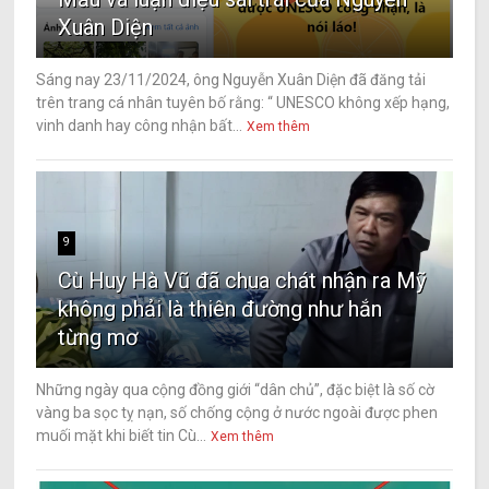
Xuân Diện
Sáng nay 23/11/2024, ông Nguyễn Xuân Diện đã đăng tải
trên trang cá nhân tuyên bố rằng: “ UNESCO không xếp hạng,
vinh danh hay công nhận bất...
Xem thêm
9
Cù Huy Hà Vũ đã chua chát nhận ra Mỹ
không phải là thiên đường như hắn
từng mơ
Những ngày qua cộng đồng giới “dân chủ”, đặc biệt là số cờ
vàng ba sọc tỵ nạn, số chống cộng ở nước ngoài được phen
muối mặt khi biết tin Cù...
Xem thêm