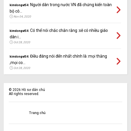
Người dân trong nước VN đã chứng kiến toàn
kimdongvt54:
bộ cô...
Nov 04, 2020
Có thể nói chắc chắn rằng :sẽ có nhiều giáo
kimdongvt54:
dân i...
Oct 28, 2020
Điều đáng nói đến nhất chính là :mọi thằng
kimdongvt54:
,mọi co...
Oct 28, 2020
©
2026
Hồ sơ dân chủ
All rights reserved.
Trang chủ