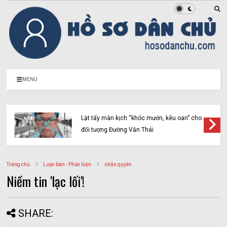
MENU
Lật tẩy màn kịch “khóc mướn, kêu oan” cho
đối tượng Đường Văn Thái
Trang chủ
Luận bàn - Phản biện
nhân quyền
Niềm tin 'lạc lối'!
SHARE: