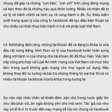
chung đã gây ra những “cơn bão”, “cơn sốt” trên cộng đồng mạng
và kéo theo đó là những hậu quả khôn lường. Nhiều cá nhân đã bị
xử lý về hành chính và hình sự về cùng hành vi đó. Sự thiếu kiểm
soát trong quản lý của công ty facebook đã tạo điều kiện thuận lợi
cho nhiều cá nhân thực hiện hành vi trái với pháp luật Việt Nam.
Có thể khẳng định rằng, những tài khoản đã và đang bị khóa, bị xóa
đều rất xứng đáng, hình thức xử lý của facebook hoàn toàn xứng
đáng với hành vi của những chủ tài khoản đó đã thực hiện. Việc làm
này cũng phù hợp với Luật An ninh mạng của Việt Nam với mục tiêu
làm trong sạch không gian mạng cho mọi người sử dụng. Nếu
không thay đổi tư tưởng và bài trừ những thông tin sai trái thì sẽ có
nhiều tài khoản facebook nữa bị khóa trong tương lai.
Sự việc này chắc chắn sẽ khiến đám zận chủ trong nước giãy lên
như đỉa phải vôi, ăn ngồi không yên cho mà xem. Tác giả nói như
vậy sở dĩ là vì từ trước đến nay, mạng xã hội nói chung và facebook