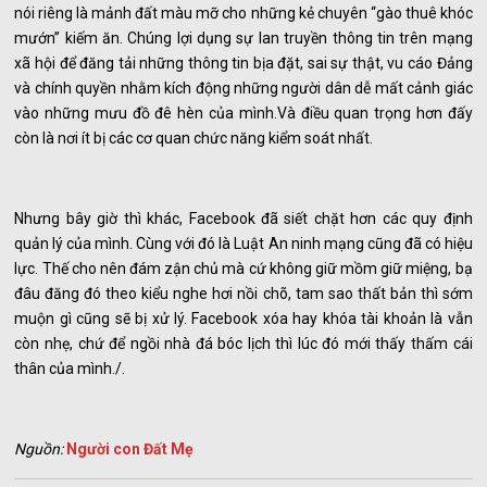
nói riêng là mảnh đất màu mỡ cho những kẻ chuyên “gào thuê khóc
mướn” kiếm ăn. Chúng lợi dụng sự lan truyền thông tin trên mạng
xã hội để đăng tải những thông tin bịa đặt, sai sự thật, vu cáo Đảng
và chính quyền nhằm kích động những người dân dễ mất cảnh giác
vào những mưu đồ đê hèn của mình.Và điều quan trọng hơn đấy
còn là nơi ít bị các cơ quan chức năng kiểm soát nhất.
Nhưng bây giờ thì khác, Facebook đã siết chặt hơn các quy định
quản lý của mình. Cùng với đó là Luật An ninh mạng cũng đã có hiệu
lực. Thế cho nên đám zận chủ mà cứ không giữ mồm giữ miệng, bạ
đâu đăng đó theo kiểu nghe hơi nồi chõ, tam sao thất bản thì sớm
muộn gì cũng sẽ bị xử lý. Facebook xóa hay khóa tài khoản là vẫn
còn nhẹ, chứ để ngồi nhà đá bóc lịch thì lúc đó mới thấy thấm cái
thân của mình./.
Nguồn:
Người con Đất Mẹ