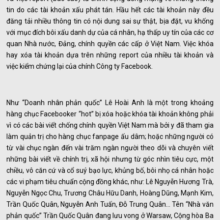
tin do các tài khoản xấu phát tán. Hầu hết các tài khoản này đều
đăng tải nhiều thông tin có nội dung sai sự thật, bịa đặt, vu khống
với mục đích bôi xấu danh dự của cá nhân, hạ thấp uy tín của các cơ
quan Nhà nước, Đảng, chính quyền các cấp ở Việt Nam. Việc khóa
hay xóa tài khoản dựa trên những report của nhiều tài khoản và
việc kiểm chứng lại của chính Công ty Facebook.
Như “Doanh nhân phản quốc” Lê Hoài Anh là một trong khoảng
hàng chục Facebooker “hot” bị xóa hoặc khóa tài khoản không phải
vì có các bài viết chống chính quyền Việt Nam mà bởi y đã tham gia
làm quản trị cho hàng chục fanpage ấu dâm; hoặc những người có
từ vài chục ngàn đến vài trăm ngàn người theo dõi và chuyên viết
những bài viết về chính trị, xã hội nhưng từ góc nhìn tiêu cực, một
chiều, vô căn cứ và cổ suý bạo lực, khủng bố, bôi nhọ cá nhân hoặc
các vi phạm tiêu chuẩn cộng đồng khác, như: Lê Nguyễn Hương Trà,
Nguyễn Ngọc Chu, Trương Châu Hữu Danh, Hoàng Dũng, Mạnh Kim,
Trần Quốc Quân, Nguyễn Anh Tuấn, Đỗ Trung Quân… Tên “Nhà văn
phản quốc” Trần Quốc Quân đang lưu vong ở Warsaw, Cộng hòa Ba