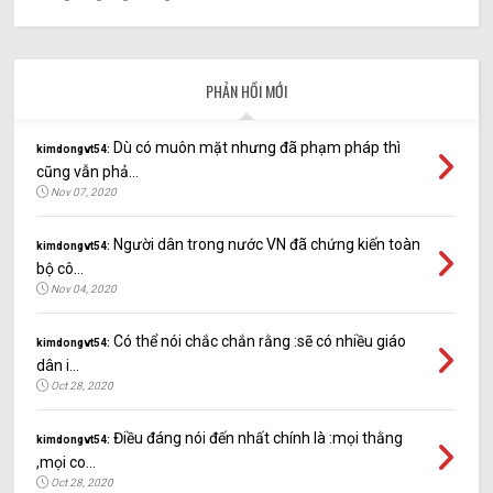
PHẢN HỒI MỚI
Dù có muôn mặt nhưng đã phạm pháp thì
kimdongvt54:
cũng vẫn phả...
Nov 07, 2020
Người dân trong nước VN đã chứng kiến toàn
kimdongvt54:
bộ cô...
Nov 04, 2020
Có thể nói chắc chắn rằng :sẽ có nhiều giáo
kimdongvt54:
dân i...
Oct 28, 2020
Điều đáng nói đến nhất chính là :mọi thằng
kimdongvt54:
,mọi co...
Oct 28, 2020