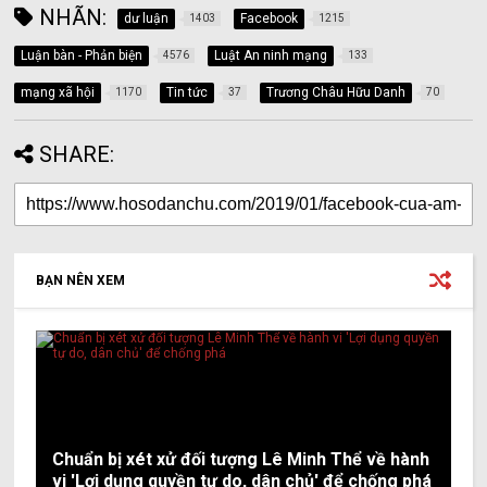
NHÃN:
dư luận
Facebook
1403
1215
Luận bàn - Phản biện
Luật An ninh mạng
4576
133
mạng xã hội
Tin tức
Trương Châu Hữu Danh
1170
37
70
SHARE:
BẠN NÊN XEM
Chuẩn bị xét xử đối tượng Lê Minh Thể về hành
vi 'Lợi dụng quyền tự do, dân chủ' để chống phá