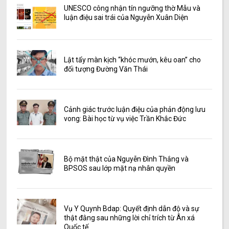
UNESCO công nhận tín ngưỡng thờ Mẫu và
luận điệu sai trái của Nguyễn Xuân Diện
Lật tẩy màn kịch “khóc mướn, kêu oan” cho
đối tượng Đường Văn Thái
Cảnh giác trước luận điệu của phản động lưu
vong: Bài học từ vụ việc Trần Khắc Đức
Bộ mặt thật của Nguyễn Đình Thắng và
BPSOS sau lớp mặt nạ nhân quyền
Vụ Y Quynh Bdap: Quyết định dẫn độ và sự
thật đằng sau những lời chỉ trích từ Ân xá
Quốc tế