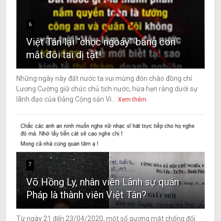
6
Việt Tân lại “chọc ngoáy” bằng con
mắt đôi tai dị tật!
Những ngày này đất nước ta vui mừng đón chào đồng chí
Lương Cường giữ chức chủ tịch nước, hứa hẹn rằng dưới sự
lãnh đạo của Đảng Cộng sản Vi...
Xem thêm
7
Võ Hồng Ly, nhân viên Lãnh sự quán
Pháp là thành viên Việt Tân?
Từ ngày 21 đến 23/04/2020, một số gương mặt chống đối