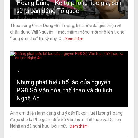
Hoàng Dũng - Kẻ tự phong học giả, sẵn
sàng bán đứng Tổ quốc
Theo dòng Chân Dung Đối Tượng, kỳ trước đã giới thiệu về
chân dung Will Nguyễn – một mầm mống mới nhô lên trong
“làng dân chủ” thì kỳ này, C...
Xem thêm
2
Những phát biểu bố láo của nguyên
PGĐ Sở Văn hóa, thể thao và du lịch
Nghệ An
Anh em thiện lành đang chú ý đến Fbker Huệ Hương Hoàng
được cho là Phó giám đốc Sở Văn hóa, Thể thao và Du lịch
Nghệ an đã nghỉ hưu, bởi nhữ...
Xem thêm