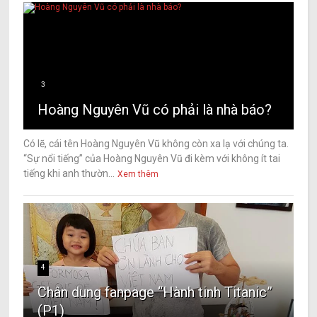
3
Hoàng Nguyên Vũ có phải là nhà báo?
Có lẽ, cái tên Hoàng Nguyên Vũ không còn xa lạ với chúng ta.
“Sự nổi tiếng” của Hoàng Nguyên Vũ đi kèm với không ít tai
tiếng khi anh thườn...
Xem thêm
4
Chân dung fanpage “Hành tinh Titanic”
(P1)