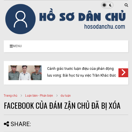
MENU
Cảnh giác trước luận điệu của phản động
lưu vong: Bài học từ vụ việc Trần Khắc Đức
Trang chủ
Luận bàn - Phản biện
dư luận
FACEBOOK CỦA ĐÁM ZẬN CHỦ ĐÃ BỊ XÓA
SHARE: