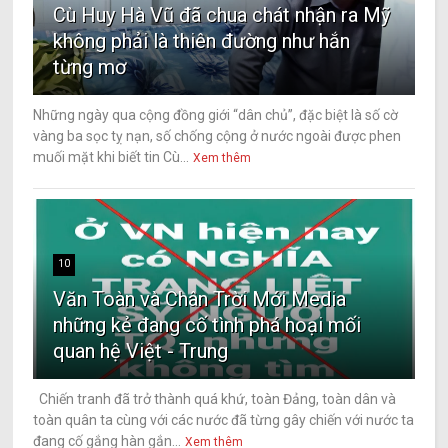
Cù Huy Hà Vũ đã chua chát nhận ra Mỹ
không phải là thiên đường như hắn
từng mơ
Những ngày qua cộng đồng giới “dân chủ”, đặc biệt là số cờ
vàng ba sọc tỵ nạn, số chống cộng ở nước ngoài được phen
muối mặt khi biết tin Cù...
Xem thêm
10
Văn Toàn và Chân Trời Mới Media
những kẻ đang cố tình phá hoại mối
quan hệ Việt - Trung
Chiến tranh đã trở thành quá khứ, toàn Đảng, toàn dân và
toàn quân ta cùng với các nước đã từng gây chiến với nước ta
đang cố gắng hàn gắn...
Xem thêm