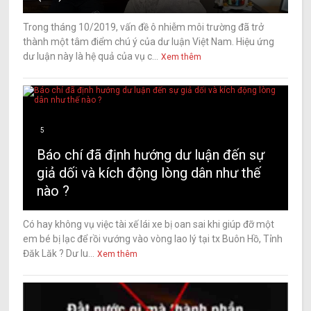
Trong tháng 10/2019, vấn đề ô nhiễm môi trường đã trở
thành một tâm điểm chú ý của dư luận Việt Nam. Hiệu ứng
dư luận này là hệ quả của vụ c...
Xem thêm
5
Báo chí đã định hướng dư luận đến sự
giả dối và kích động lòng dân như thế
nào ?
Có hay không vụ việc tài xế lái xe bị oan sai khi giúp đỡ một
em bé bị lạc để rồi vướng vào vòng lao lý tại tx Buôn Hồ, Tỉnh
Đăk Lăk ? Dư lu...
Xem thêm