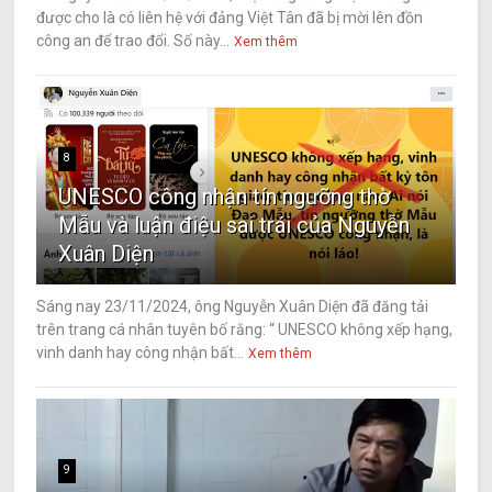
được cho là có liên hệ với đảng Việt Tân đã bị mời lên đồn
công an để trao đổi. Số này...
Xem thêm
8
UNESCO công nhận tín ngưỡng thờ
Mẫu và luận điệu sai trái của Nguyễn
Xuân Diện
Sáng nay 23/11/2024, ông Nguyễn Xuân Diện đã đăng tải
trên trang cá nhân tuyên bố rằng: “ UNESCO không xếp hạng,
vinh danh hay công nhận bất...
Xem thêm
9