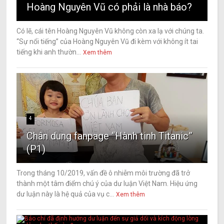
Hoàng Nguyên Vũ có phải là nhà báo?
Có lẽ, cái tên Hoàng Nguyên Vũ không còn xa lạ với chúng ta.
“Sự nổi tiếng” của Hoàng Nguyên Vũ đi kèm với không ít tai
tiếng khi anh thườn...
Xem thêm
4
Chân dung fanpage “Hành tinh Titanic”
(P1)
Trong tháng 10/2019, vấn đề ô nhiễm môi trường đã trở
thành một tâm điểm chú ý của dư luận Việt Nam. Hiệu ứng
dư luận này là hệ quả của vụ c...
Xem thêm