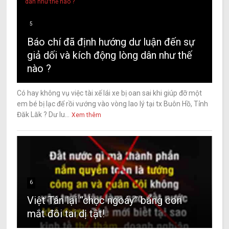
5
Báo chí đã định hướng dư luận đến sự
giả dối và kích động lòng dân như thế
nào ?
Có hay không vụ việc tài xế lái xe bị oan sai khi giúp đỡ một
em bé bị lạc để rồi vướng vào vòng lao lý tại tx Buôn Hồ, Tỉnh
Đăk Lăk ? Dư lu...
Xem thêm
6
Việt Tân lại “chọc ngoáy” bằng con
mắt đôi tai dị tật!