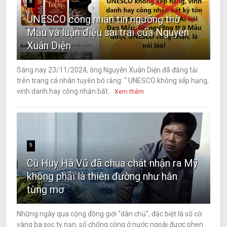
8
UNESCO công nhận tín ngưỡng thờ
Mẫu và luận điệu sai trái của Nguyễn
Xuân Diện
Sáng nay 23/11/2024, ông Nguyễn Xuân Diện đã đăng tải
trên trang cá nhân tuyên bố rằng: “ UNESCO không xếp hạng,
vinh danh hay công nhận bất...
Xem thêm
9
Cù Huy Hà Vũ đã chua chát nhận ra Mỹ
không phải là thiên đường như hắn
từng mơ
Những ngày qua cộng đồng giới “dân chủ”, đặc biệt là số cờ
vàng ba sọc tỵ nạn, số chống cộng ở nước ngoài được phen