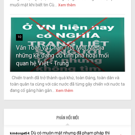
muối mặt khi biết tin Cù...
Xem thêm
10
Văn Toàn và Chân Trời Mới Media
những kẻ đang cố tình phá hoại mối
quan hệ Việt - Trung
Chiến tranh đã trở thành quá khứ, toàn Đảng, toàn dân và
toàn quân ta cùng với các nước đã từng gây chiến với nước ta
đang cố gắng hàn gắn...
Xem thêm
PHẢN HỒI MỚI
Dù có muôn mặt nhưng đã phạm pháp thì
kimdongvt54: