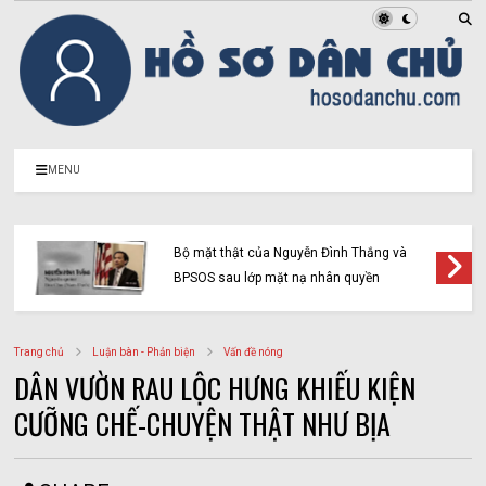
MENU
Bộ mặt thật của Nguyễn Đình Thắng và
BPSOS sau lớp mặt nạ nhân quyền
Trang chủ
Luận bàn - Phản biện
Vấn đề nóng
DÂN VƯỜN RAU LỘC HƯNG KHIẾU KIỆN
CƯỠNG CHẾ-CHUYỆN THẬT NHƯ BỊA