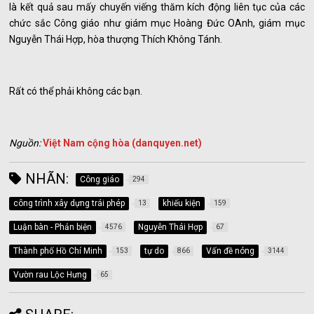
là kết quả sau mấy chuyến viếng thăm kích động liên tục của các
chức sắc Công giáo như giám mục Hoàng Đức OAnh, giám mục
Nguyễn Thái Hợp, hòa thượng Thích Không Tánh.
Rất có thể phải không các bạn.
Nguồn:
Việt Nam cộng hòa (danquyen.net)
NHÃN:
Công giáo
294
công trình xây dựng trái phép
khiếu kiện
13
159
Luận bàn - Phản biện
Nguyễn Thái Hợp
4576
67
Thành phố Hồ Chí Minh
tự do
Vấn đề nóng
153
866
3144
Vườn rau Lộc Hưng
65