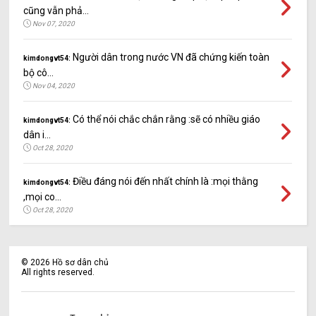
cũng vẫn phả...
Nov 07, 2020
Người dân trong nước VN đã chứng kiến toàn
kimdongvt54:
bộ cô...
Nov 04, 2020
Có thể nói chắc chắn rằng :sẽ có nhiều giáo
kimdongvt54:
dân i...
Oct 28, 2020
Điều đáng nói đến nhất chính là :mọi thằng
kimdongvt54:
,mọi co...
Oct 28, 2020
©
2026
Hồ sơ dân chủ
All rights reserved.