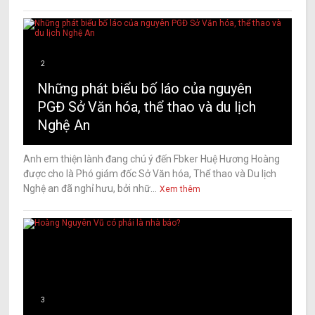
2
Những phát biểu bố láo của nguyên
PGĐ Sở Văn hóa, thể thao và du lịch
Nghệ An
Anh em thiện lành đang chú ý đến Fbker Huệ Hương Hoàng
được cho là Phó giám đốc Sở Văn hóa, Thể thao và Du lịch
Nghệ an đã nghỉ hưu, bởi nhữ...
Xem thêm
3