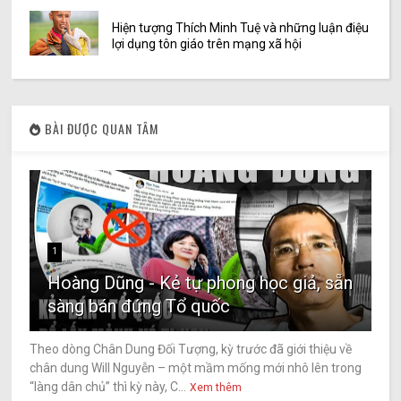
Hiện tượng Thích Minh Tuệ và những luận điệu
lợi dụng tôn giáo trên mạng xã hội
BÀI ĐƯỢC QUAN TÂM
1
Hoàng Dũng - Kẻ tự phong học giả, sẵn
sàng bán đứng Tổ quốc
Theo dòng Chân Dung Đối Tượng, kỳ trước đã giới thiệu về
chân dung Will Nguyễn – một mầm mống mới nhô lên trong
“làng dân chủ” thì kỳ này, C...
Xem thêm