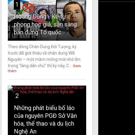
1
Hoàng Dũng - Kẻ tự
phong học giả, sẵn sàng
bán đứng Tổ quốc
Theo dòng Chân Dung Đối Tượng, kỳ
trước đã giới thiệu về chân dung Will
Nguyễn – một mầm mống mới nhô lên
trong “làng dân chủ” thì kỳ này, C...
Xem
thêm
2
Những phát biểu bố láo
của nguyên PGĐ Sở Văn
hóa, thể thao và du lịch
Nghệ An