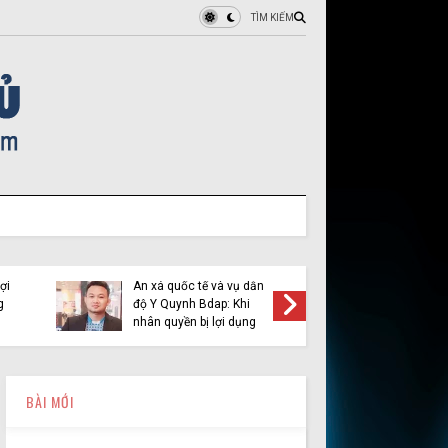
TÌM KIẾM
ợi
Ân xá quốc tế và vụ dẫn
Việt Tân 
g
độ Y Quynh Bdap: Khi
cầu pha
nhân quyền bị lợi dụng
BÀI MỚI