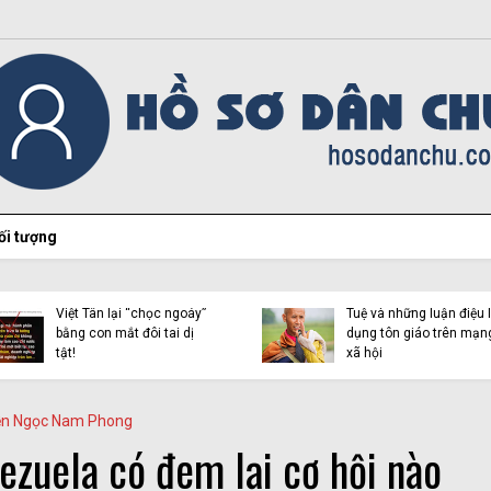
ối tượng
Hiện tượng Thích Minh
Việt Tân lại “chọc ngoáy”
Tuệ và những luận điệu l
bằng con mắt đôi tai dị
dụng tôn giáo trên mạn
tật!
xã hội
n Ngọc Nam Phong
ezuela có đem lại cơ hội nào