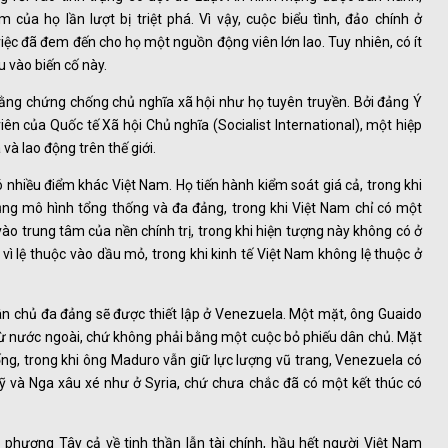
m của họ lần lượt bị triệt phá. Vì vậy, cuộc biểu tình, đảo chính ở
iệc đã đem đến cho họ một nguồn động viên lớn lao. Tuy nhiên, có ít
u vào biến cố này.
bằng chứng chống chủ nghĩa xã hội như họ tuyên truyền. Bởi đảng Ý
ên của Quốc tế Xã hội Chủ nghĩa (Socialist International), một hiệp
và lao động trên thế giới.
ó nhiều điểm khác Việt Nam. Họ tiến hành kiểm soát giá cả, trong khi
dụng mô hình tổng thống và đa đảng, trong khi Việt Nam chỉ có một
ào trung tâm của nền chính trị, trong khi hiện tượng này không có ở
vì lệ thuộc vào dầu mỏ, trong khi kinh tế Việt Nam không lệ thuộc ở
ân chủ đa đảng sẽ được thiết lập ở Venezuela. Một mặt, ông Guaido
từ nước ngoài, chứ không phải bằng một cuộc bỏ phiếu dân chủ. Mặt
ng, trong khi ông Maduro vẫn giữ lực lượng vũ trang, Venezuela có
ị Mỹ và Nga xâu xé như ở Syria, chứ chưa chắc đã có một kết thúc có
o phương Tây cả về tinh thần lẫn tài chính, hầu hết người Việt Nam