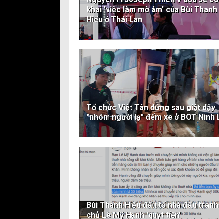
khai 'việc làm mờ ám' của Bùi Thanh
Hiếu ở Thái Lan
Tổ chức Việt Tân đứng sau giật dậy
"nhóm người lạ" đếm xe ở BOT Ninh 
Bùi Thanh Hiếu đấu tố nhà đấu tranh
chủ Lê Mỹ Hạnh 'quỵt tiền'