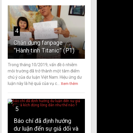
4
Chân dung fanpage
“Hành tinh Titanic” (P1)
Trong tháng 10/2019, vấn đề ô nhiễm
môi trường đã trở thành một tâm điểm
chú ý của dư luận Việt Nam. Hiệu ứng dư
luận này là hệ quả của vụ c...
Xem thêm
5
Báo chí đã định hướng
dư luận đến sự giả dối và