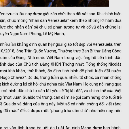
Venezuela lâu nay được giới zân chửi theo dõi sát sao. Khi chính biến
nh luận, chúc mừng "nhân dân Venezuela" kèm theo những lời hăm dọa
lực cho nhân dân" sẽ chịu số phận tương tự và cổ vũ dân chúng lại
guyễn Ngọc Nam Phong, Lê Mỹ Hạnh, ...
nhiều lần khẳng định quan hệ ngoại giao tốt đẹp với Venezuela, trên
g 10/2018, ông Trần Quốc Vượng, Thường trực Ban Bí thư Đảng Cộng
uán của Đảng, Nhà nước Việt Nam trong việc ủng hộ tiến trình dân
ự lãnh đạo của Chủ tịch Đảng XHCN Thống nhất, Tổng thống Nicolás
i khó khăn, thử thách, ổn định tình hình để phát triển đất nước,
Hugo Chávez". Do đó, trong tuần qua, nhiều tổ chức, cá nhân chống
g kích đường lối xã hội chủ nghĩa của Việt Nam. Họ cũng nói rằng qua
 mô hình dân chủ tư sản tất yếu sẽ "bị lật đổ", và chính thể của Việt
 "một Juan Guaido trẻ trung, can đảm sẽ gợi cảm hứng cho tuổi trẻ
 về Guaido và đảng của ông này. Một số cá nhân chống đối viết rằng
ng đổ máu" để có được một "phong trào dân chủ" như hiện nay, nên
ng rơi vào tình trạng èo uột do Luật An ninh Mạng được ban hành,