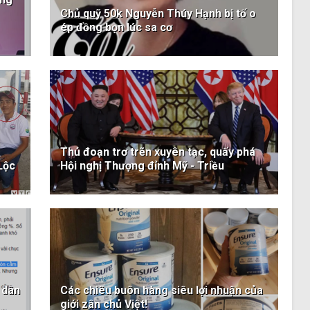
Chủ quỹ 50k Nguyễn Thúy Hạnh bị tố o
ép đồng bọn lúc sa cơ
Thủ đoạn trơ trẽn xuyên tạc, quấy phá
Lộc
Hội nghị Thượng đỉnh Mỹ - Triều
 dân
Các chiêu buôn hàng siêu lợi nhuận của
giới zân chủ Việt!