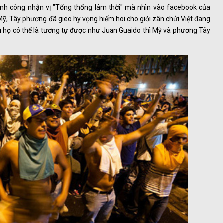
inh công nhận vị "Tổng thống lâm thời" mà nhìn vào facebook của
 Mỹ, Tây phương đã gieo hy vọng hiếm hoi cho giới zân chửi Việt đang
ếu họ có thể là tương tự được như Juan Guaido thì Mỹ và phương Tây