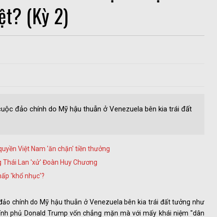
iệt? (Kỳ 2)
cuộc đảo chính do Mỹ hậu thuẫn ở Venezuela bên kia trái đất
uyền Việt Nam 'ăn chặn' tiền thưởng
g Thái Lan 'xử' Đoàn Huy Chương
hấp 'khổ nhục'?
 đảo chính do Mỹ hậu thuẫn ở Venezuela bên kia trái đất tưởng như
Chính phủ Donald Trump vốn chẳng mặn mà với mấy khái niệm "dân