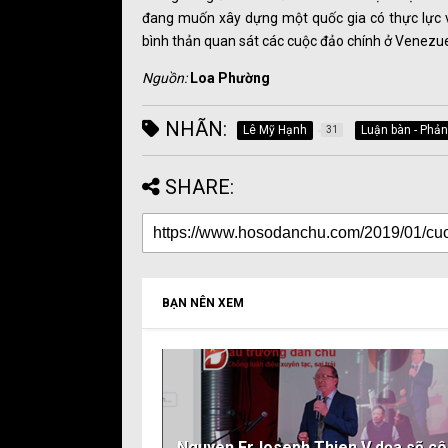
đang muốn xây dựng một quốc gia có thực lực v
bình thản quan sát các cuộc đảo chính ở Venezuela
Nguồn:
Loa Phường
NHÃN:
Lê Mỹ Hạnh
Luận bàn - Phản
31
SHARE:
BẠN NÊN XEM
Nguyen FrJoseph Thien V dọa sẽ c