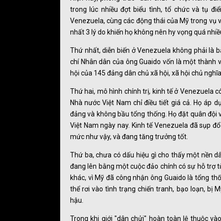
trong lúc nhiều đợt biểu tình, tổ chức và tụ điể
Venezuela, cùng các động thái của Mỹ trong vụ v
nhất 3 lý do khiến họ không nên hy vọng quá nhiề
Thứ nhất, diễn biến ở Venezuela không phải là 
chí Nhân dân của ông Guaido vốn là một thành vi
hội của 145 đảng dân chủ xã hội, xã hội chủ nghĩa 
Thứ hai, mô hình chính trị, kinh tế ở Venezuela c
Nhà nước Việt Nam chỉ điều tiết giá cả. Họ áp 
đảng và không bầu tổng thống. Họ đặt quân đội v
Việt Nam ngày nay. Kinh tế Venezuela đã sụp đổ 
mức như vậy, và đang tăng trưởng tốt.
Thứ ba, chưa có dấu hiệu gì cho thấy một nền d
đang lên bằng một cuộc đảo chính có sự hỗ trợ 
khác, vì Mỹ đã công nhận ông Guaido là tổng thố
thể rơi vào tình trạng chiến tranh, bạo loạn, b
hậu.
Trong khi giới "dân chửi" hoàn toàn lệ thuộc và