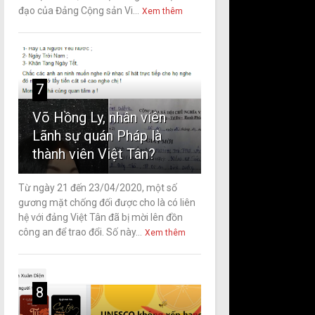
đạo của Đảng Cộng sản Vi...
Xem thêm
7
Võ Hồng Ly, nhân viên
Lãnh sự quán Pháp là
thành viên Việt Tân?
Từ ngày 21 đến 23/04/2020, một số
gương mặt chống đối được cho là có liên
hệ với đảng Việt Tân đã bị mời lên đồn
công an để trao đổi. Số này...
Xem thêm
8