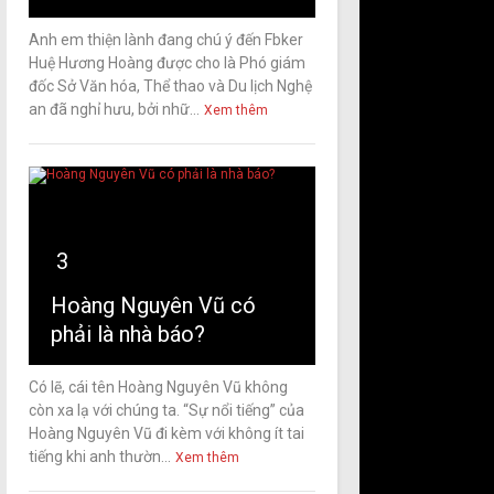
Anh em thiện lành đang chú ý đến Fbker
Huệ Hương Hoàng được cho là Phó giám
đốc Sở Văn hóa, Thể thao và Du lịch Nghệ
an đã nghỉ hưu, bởi nhữ...
Xem thêm
3
Hoàng Nguyên Vũ có
phải là nhà báo?
Có lẽ, cái tên Hoàng Nguyên Vũ không
còn xa lạ với chúng ta. “Sự nổi tiếng” của
Hoàng Nguyên Vũ đi kèm với không ít tai
tiếng khi anh thườn...
Xem thêm