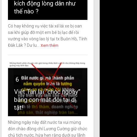
kích động lòng dân như
thế nào ?
Có hay không vụ việc tài xế lái xe bị oan
sai khi giúp đỡ một em bé bị lạc để rồi
vướng vào vòng lao lý tại tx Buôn Hồ, Tỉnh
Đăk Lăk ? Dư lu...
Xem thêm
6
Việt Tân lại “chọc ngoáy”
bằng con mắt đôi tai dị
tật!
Những ngày này đất nước ta vui mừng
đón chào đồng chí Lương Cường giữ chức
chủ tịch nước, hứa hẹn rằng dưới sự lãnh