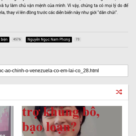
à tự làm chủ vận mệnh của mình. Vì vậy, chúng ta có mọi lý do để
, thay vì lên đồng trước các diễn biến này như giới "dân chửi".
 biện
Nguyễn Ngọc Nam Phong
4576
73
ông