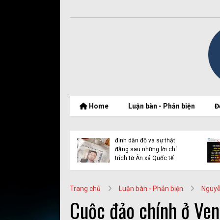
Home
Luận bàn - Phản biện
Đ
t thật của Nguyễn
Vụ Y Quynh Bdap: Quyết
 Thắng và BPSOS
định dẫn độ và sự thật
ớp mặt nạ nhân
đằng sau những lời chỉ
n
trích từ Ân xá Quốc tế
Trang chủ
Luận bàn - Phản biện
Nguyễ
Cuộc đảo chính ở Ven