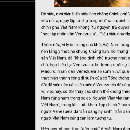
Dễ hiểu, mọi diễn biến biểu tình chống Chính phủ 
vừa nổ ra, ngay lập tức họ là người đưa tin, bì
chính phủ Việt Nam không "tự nguyện trả quyền 
"học tập nhân dân Venezuela"... Tiêu biểu như N
Thêm nữa, vì lý do trong quá khứ, Việt Nam từng 
nền tảng ý thức hệ chung. Chẳng hạn, hồi thán
sản Việt Nam, đã "khẳng định chủ trương nhất q
chủ, hợp hiến tại Venezuela; tin tưởng dưới s
Maduro, nhân dân Venezuela sẽ sớm vượt qua mọ
thực hiện thành công di huấn của cố Tổng thống 
đối đã viện dẫn các diễn biến ở Venezuela để côn
vụ việc này, có thể thấy các chính thể không theo
Nam cũng nằm trong số đó. Nguyễn Viện viết rằng
Việt Nam", trong khi Luật khoa Tạp chí có 2 bài
người Venezuela đã "sẵn sàng hy sinh", "sẵn sà
người Việt Nam cũng cần làm tương tự.
Hiện nay, phong trào "dân chửi" ở Việt Nam đa