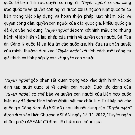
quốc tế trên lĩnh vực quyền con người.
“Tuyên ngôn”
và các công
ước quốc tế về quyền con người được coi là nguồn luật quốc tế cơ
bản trong việc xây dựng và hoàn thiện pháp luật nhằm bảo vệ
quyền công dân, quyền con người của các quốc gia. Nhiều quốc gia
đã dựa vào nội dung
“Tuyên ngôn”
để xem xét hình mẫu cho những
hành vi lập hiến và lập pháp của mình về quyền con người. Cả Tòa
án Công lý quốc tế và tòa án các quốc gia, khi đưa ra phán quyết
của mình, thường dựa vào “
Tuyên ngôn”
với tính cách một công cụ
giải thích có tính pháp lý cao về quyền con người.
“Tuyên ngôn”
góp phần rất quan trọng vào việc định hình và xác
định tập quán quốc tế về quyền con người. Dưới tác động của
“Tuyên ngôn”
, cơ chế bảo vệ quyền con người của Liên hợp quốc
hiện nay đã được hình thành ở hầu hết các châu lục. Tại Hiệp hội các
quốc gia Đông Nam Á (ASEAN), sau khi nội dung của
“Tuyên ngôn”
được đưa vào Hiến Chương ASEAN, ngày 18-11-2012, “Tuyên ngôn
nhân quyền ASEAN” đã được tổ chức này thông qua.