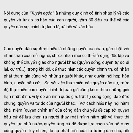
Nội dung của
“Tuyên ngôn”
là những quy định có tính pháp lý về các
quyền và tự do cơ bản của con người, gồm 30 điều cụ thể về các
quyền dân sự, chính trị, kinh tế, xã hội và văn hóa.
Các quyền dân sự được hiểu là những quyền cá nhân, gắn chặt với
nhân thân của mỗi người, chỉ cá nhân mới có thể sử dụng độc lập và
không thể chuyển giao cho người khác (quyền sống, quyền tự do đi
lại, cư trú...); trong khi đó, để thực hiện các quyền chính trị, cá nhân
phải tham gia cùng với những người khác, như quyền hội họp hòa
bình, quyền bầu cử,... So với việc thực hiện các quyền dân sự, mức
độ thực hiện các quyền chính trị bao giờ cũng kèm theo những giới
hạn nhất định, vì lý do an ninh quốc gia, trật tự công cộng, đạo đức
chung, quyền và tự do của người khác,... Với cách hiểu này, nội hàm
khái niệm “quyền chính trị” của công dân chủ yếu đề cập tới quyền
bầu cử để lựa chọn ra người thay mặt mình nắm giữ và thực thi
quyền lực nhà nước; quyền ứng cử để được lựa chọn vào bộ máy
công quyền. Tuy nhiên, do sự phát triển của tư tưởng dân chủ, nội