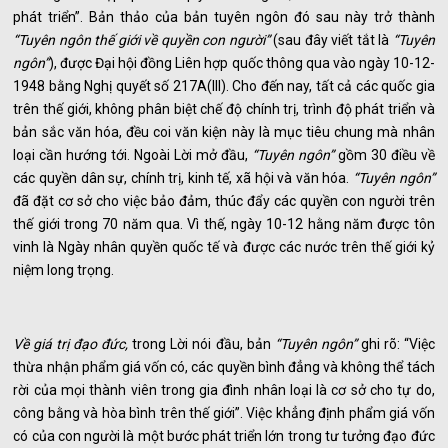
phát triển”. Bản thảo của bản tuyên ngôn đó sau này trở thành
“Tuyên ngôn thế giới về quyền con người”
(sau đây viết tắt là
“Tuyên
ngôn”
), được Đại hội đồng Liên hợp quốc thông qua vào ngày 10-12-
1948 bằng Nghị quyết số 217A(III). Cho đến nay, tất cả các quốc gia
trên thế giới, không phân biệt chế độ chính trị, trình độ phát triển và
bản sắc văn hóa, đều coi văn kiện này là mục tiêu chung mà nhân
loại cần hướng tới. Ngoài Lời mở đầu,
“Tuyên ngôn”
gồm 30 điều về
các quyền dân sự, chính trị, kinh tế, xã hội và văn hóa.
“Tuyên ngôn”
đã đặt cơ sở cho việc bảo đảm, thúc đẩy các quyền con người trên
thế giới trong 70 năm qua. Vì thế, ngày 10-12 hằng năm được tôn
vinh là Ngày nhân quyền quốc tế và được các nước trên thế giới kỷ
niệm long trọng.
Về giá trị đạo đức,
trong Lời nói đầu, bản
“Tuyên ngôn”
ghi rõ: “Việc
thừa nhận phẩm giá vốn có, các quyền bình đẳng và không thể tách
rời của mọi thành viên trong gia đình nhân loại là cơ sở cho tự do,
công bằng và hòa bình trên thế giới”. Việc khẳng định phẩm giá vốn
có của con người là một bước phát triển lớn trong tư tưởng đạo đức