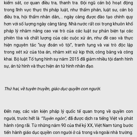
kiểm sát, cơ quan điều tra, thanh tra. Đội ngũ cán bộ hoạt động
trong lĩnh vực thực thi pháp luật, như thẩm phán, luật sư, cán bộ
điều tra, hội thẩm nhân dân,... ngày càng được đào tạo chính quy
hơn với số lượng ngày càng tăng. Nhà nước rất coi trọng khuôn khổ
pháp lý nhằm nâng cao vai trò của các luật sư phản biện tại các
phiên tòa và chất lượng của các cuộc xử án, như đề cao và thực
hiện nguyên tắc “suy đoán vô tội”, tranh tụng và vai trò độc lập
trong xét xử của tòa án, nhằm xét xử kịp thời, công bằng và công
khai. Bộ luật Tố tụng hình sự năm 2015 đã giảm nhiều tội danh hình
sự, án tử hình và thực hiện án tử hình nhân đạo.
Thứ hai, về tuyên truyền, giáo dục quyền con người.
Đến nay, các văn kiện pháp lý quốc tế quan trọng về quyền con
người, trước hết là
“Tuyên ngôn”
, đã được dịch ra tiếng Việt và phát
hành rộng rãi. Từ những năm 90 của thế kỷ XX, Việt Nam từng bước
tiến hành giáo dục quyền con người ở cả trong và ngoài nhà trường.