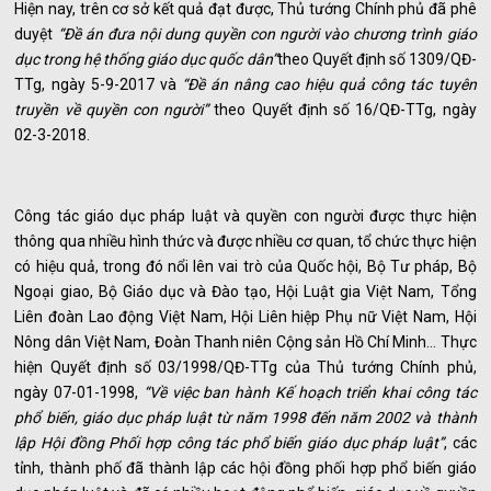
Hiện nay, trên cơ sở kết quả đạt được, Thủ tướng Chính phủ đã phê
duyệt
“Đề án đưa nội dung quyền con người vào chương trình giáo
dục trong hệ thống giáo dục quốc dân”
theo Quyết định số 1309/QĐ-
TTg, ngày 5-9-2017 và
“Đề án nâng cao hiệu quả công tác tuyên
truyền về quyền con người”
theo Quyết định số 16/QĐ-TTg, ngày
02-3-2018.
Công tác giáo dục pháp luật và quyền con người được thực hiện
thông qua nhiều hình thức và được nhiều cơ quan, tổ chức thực hiện
có hiệu quả, trong đó nổi lên vai trò của Quốc hội, Bộ Tư pháp, Bộ
Ngoại giao, Bộ Giáo dục và Đào tạo, Hội Luật gia Việt Nam, Tổng
Liên đoàn Lao động Việt Nam, Hội Liên hiệp Phụ nữ Việt Nam, Hội
Nông dân Việt Nam, Đoàn Thanh niên Cộng sản Hồ Chí Minh... Thực
hiện Quyết định số 03/1998/QĐ-TTg của Thủ tướng Chính phủ,
ngày 07-01-1998,
“Về việc ban hành Kế hoạch triển khai công tác
phổ biến, giáo dục pháp luật từ năm 1998 đến năm 2002 và thành
lập Hội đồng Phối hợp công tác phổ biến giáo dục pháp luật”
, các
tỉnh, thành phố đã thành lập các hội đồng phối hợp phổ biến giáo