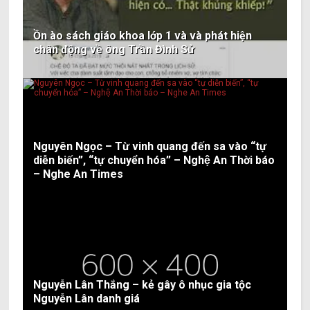
Ồn ào sách giáo khoa lớp 1 và và phát hiện
chân động về ông Trần Đình Sử
Nguyên Ngọc – Từ vinh quang đến sa vào “tự
diễn biến”, “tự chuyển hóa” – Nghệ An Thời báo
– Nghe An Times
Nguyễn Lân Thắng – kẻ gây ô nhục gia tộc
Nguyễn Lân danh giá