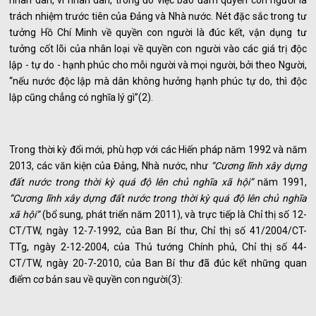
nhân dân, vì nhân dân, trong đó việc bảo đảm quyền con người là
trách nhiệm trước tiên của Đảng và Nhà nước. Nét đặc sắc trong tư
tưởng Hồ Chí Minh về quyền con người là đúc kết, vận dụng tư
tưởng cốt lõi của nhân loại về quyền con người vào các giá trị độc
lập - tự do - hạnh phúc cho mỗi người và mọi người, bởi theo Người,
“nếu nước độc lập mà dân không hưởng hạnh phúc tự do, thì độc
lập cũng chẳng có nghĩa lý gì”(2).
Trong thời kỳ đổi mới, phù hợp với các Hiến pháp năm 1992 và năm
2013, các văn kiện của Đảng, Nhà nước, như
“Cương lĩnh xây dựng
đất nước trong thời kỳ quá độ lên chủ nghĩa xã hội”
năm 1991,
“Cương lĩnh xây dựng đất nước trong thời kỳ quá độ lên chủ nghĩa
xã hội”
(bổ sung, phát triển năm 2011), và trực tiếp là Chỉ thị số 12-
CT/TW, ngày 12-7-1992, của Ban Bí thư, Chỉ thị số 41/2004/CT-
TTg, ngày 2-12-2004, của Thủ tướng Chính phủ, Chỉ thị số 44-
CT/TW, ngày 20-7-2010, của Ban Bí thư đã đúc kết những quan
điểm cơ bản sau về quyền con người(3):