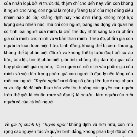
của nhân loại, bởi vì trước đó, thậm chí cho đến nay, vẫn còn không
ít người cho rằng, con người là một sự “sáng tạo” của một đấng siêu
nhiên nào đó. Sự khẳng định này xác định rằng, không một lực
lượng siêu nhiên nào, mà chỉ con người, bằng lao động và quan hệ
có tính loài người của mình, là chủ thể duy nhất sáng tạo ra phẩm
giá của mình, cho mình và vì bản thân mình. Theo đó, phẩm giá con
người là luôn luôn hiện hữu, bình đẳng, không thể bị xem thường,
không thể bị phân biệt đối xử và không thể bị tước đoạt bởi sự áp
bức, bóc lột, bởi tệ phân biệt giới tính, chủng tộc, dân tộc, giai cấp
hay phân biệt giàu nghèo,... Con người có niềm tin vào phẩm giá của
mình và việc tôn trọng phẩm giá con người là đạo lý nền tảng của
mỗi con người.
“Tuyên ngôn”
coi những cố gắng liên tục ở mọi phạm
vi và cấp độ để hiện thực hóa việc thụ hưởng các quyền con người
trên thế giới là chuẩn mực về đạo lý là người - làm người của mỗi
người và của cả loài người.
Về giá trị chính trị, “Tuyên ngôn”
khẳng định và hơn nữa, còn mở
rộng các nguyên tắc về quyền bình đẳng, không phân biệt đối xử đã