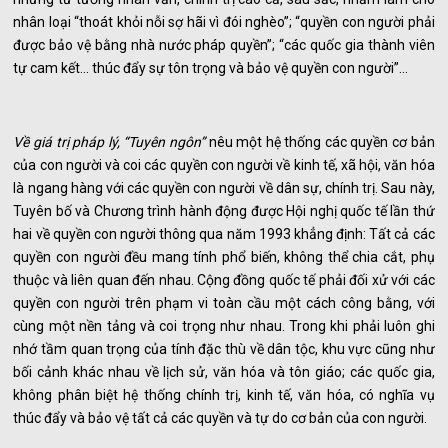
nhân loại “thoát khỏi nỗi sợ hãi vì đói nghèo”; “quyền con người phải
được bảo vệ bằng nhà nước pháp quyền”; “các quốc gia thành viên
tự cam kết... thúc đẩy sự tôn trọng và bảo vệ quyền con người”...
Về giá trị pháp lý, “Tuyên ngôn”
nêu một hệ thống các quyền cơ bản
của con người và coi các quyền con người về kinh tế, xã hội, văn hóa
là ngang hàng với các quyền con người về dân sự, chính trị. Sau này,
Tuyên bố và Chương trình hành động được Hội nghị quốc tế lần thứ
hai về quyền con người thông qua năm 1993 khẳng định: Tất cả các
quyền con người đều mang tính phổ biến, không thể chia cắt, phụ
thuộc và liên quan đến nhau. Cộng đồng quốc tế phải đối xử với các
quyền con người trên phạm vi toàn cầu một cách công bằng, với
cùng một nền tảng và coi trọng như nhau. Trong khi phải luôn ghi
nhớ tầm quan trọng của tính đặc thù về dân tộc, khu vực cũng như
bối cảnh khác nhau về lịch sử, văn hóa và tôn giáo; các quốc gia,
không phân biệt hệ thống chính trị, kinh tế, văn hóa, có nghĩa vụ
thúc đẩy và bảo vệ tất cả các quyền và tự do cơ bản của con người.