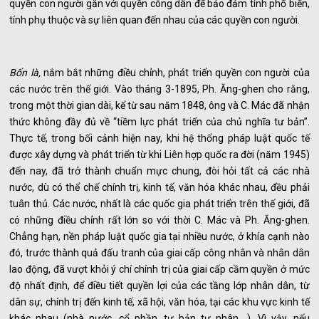
quyền con người gắn với quyền công dân để bảo đảm tính phổ biến,
tính phụ thuộc và sự liên quan đến nhau của các quyền con người.
Bốn là,
nắm bắt những điều chỉnh, phát triển quyền con người của
các nước trên thế giới. Vào tháng 3-1895, Ph. Ăng-ghen cho rằng,
trong một thời gian dài, kể từ sau năm 1848, ông và C. Mác đã nhận
thức không đầy đủ về “tiềm lực phát triển của chủ nghĩa tư bản”.
Thực tế, trong bối cảnh hiện nay, khi hệ thống pháp luật quốc tế
được xây dựng và phát triển từ khi Liên hợp quốc ra đời (năm 1945)
đến nay, đã trở thành chuẩn mực chung, đòi hỏi tất cả các nhà
nước, dù có thể chế chính trị, kinh tế, văn hóa khác nhau, đều phải
tuân thủ. Các nước, nhất là các quốc gia phát triển trên thế giới, đã
có những điều chỉnh rất lớn so với thời C. Mác và Ph. Ăng-ghen.
Chẳng hạn, nền pháp luật quốc gia tại nhiều nước, ở khía cạnh nào
đó, trước thành quả đấu tranh của giai cấp công nhân và nhân dân
lao động, đã vượt khỏi ý chí chính trị của giai cấp cầm quyền ở mức
độ nhất định, để điều tiết quyền lợi của các tầng lớp nhân dân, từ
dân sự, chính trị đến kinh tế, xã hội, văn hóa, tại các khu vực kinh tế
khác nhau (nhà nước, cổ phần, tư bản tư nhân,...). Vì vậy, nếu