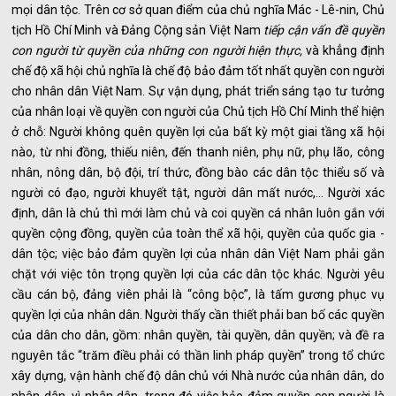
mọi dân tộc. Trên cơ sở quan điểm của chủ nghĩa Mác - Lê-nin, Chủ
tịch Hồ Chí Minh và Đảng Cộng sản Việt Nam
tiếp cận vấn đề quyền
con người từ quyền của những con người hiện thực,
và khẳng định
chế độ xã hội chủ nghĩa là chế độ bảo đảm tốt nhất quyền con người
cho nhân dân Việt Nam. Sự vận dụng, phát triển sáng tạo tư tưởng
của nhân loại về quyền con người của Chủ tịch Hồ Chí Minh thể hiện
ở chỗ: Người không quên quyền lợi của bất kỳ một giai tầng xã hội
nào, từ nhi đồng, thiếu niên, đến thanh niên, phụ nữ, phụ lão, công
nhân, nông dân, bộ đội, trí thức, đồng bào các dân tộc thiểu số và
người có đạo, người khuyết tật, người dân mất nước,... Người xác
định, dân là chủ thì mới làm chủ và coi quyền cá nhân luôn gắn với
quyền cộng đồng, quyền của toàn thể xã hội, quyền của quốc gia -
dân tộc; việc bảo đảm quyền lợi của nhân dân Việt Nam phải gắn
chặt với việc tôn trọng quyền lợi của các dân tộc khác. Người yêu
cầu cán bộ, đảng viên phải là “công bộc”, là tấm gương phục vụ
quyền lợi của nhân dân. Người thấy cần thiết phải ban bố các quyền
của dân cho dân, gồm: nhân quyền, tài quyền, dân quyền; và đề ra
nguyên tắc “trăm điều phải có thần linh pháp quyền” trong tổ chức
xây dựng, vận hành chế độ dân chủ với Nhà nước của nhân dân, do