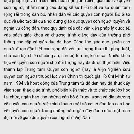
dục pháp luật và đã có nhiều hoạt động phổ biến, giáo dục về quyền
con người, nhằm nâng cao đáng kể sự hiểu biết và sự quan tâm
rộng rãi trong cán bộ, nhân dân về các quyền con người. Bộ Giáo
dục và Đào tạo đã đưa nội dung giáo dục quyền con người, quyền và
nghĩa vụ công dân, theo quy định của các văn kiện pháp lý quốc tế,
vào sách giáo khoa và chương trình giảng dạy của trường phổ
thông các cấp và giáo dục đại học. Công tác giáo dục quyền con
người được đặc biệt coi trọng đối với lực lượng thực thi pháp luật,
như cán bộ, chiến sĩ công an, cán bộ tòa án, kiểm sát. Nhiều khóa
học về quyền con người cho đối tượng này đã được thực hiện. Việc
thành lập Trung tâm Quyền con người (nay là Viện Nghiên cứu
quyền con người) thuộc Học viện Chính trị quốc gia Hồ Chí Minh từ
năm 1994 và hoạt động của Trung tâm từ đó đến nay đã thúc đẩy
việc soạn thảo giáo trình, phổ biến kiến thức và tổ chức các lớp học
tại chức, ngắn hạn cho những cán bộ ở Trung ương và địa phương
về quyền con người. Việc hình thành một số cơ sở đào tạo cao học
về quyền con người trong những năm gần đây đánh dấu một trình
độ mới về giáo dục quyền con người ở Việt Nam.