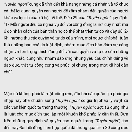
“Tuyên ngôn”
cũng đã tính đến khả năng những cá nhân và tổ chức
có thể lợi dụng quyền con người để xâm phạm đến quyền của người
khác và lợi ích của xã hội. Vì thế, Điều 29 của
“Tuyên ngôn”
quy định:
“1- Mỗi người đều có nghĩa vụ đối với cộng đồng là nơi duy nhất mà
ở đó nhân cách của bản thân họ có thể phát triển tự do và đầy đủ. 2-
Khi hưởng thụ các quyền và tự do của mình, mọi người chỉ phải tuân
thủ những hạn chế do luật định, nhằm mục đích bảo đảm sự công
nhận và tôn trọng thích đáng đối với các quyền và tự do của những
người khác, cũng như nhằm đáp ứng những yêu cầu chính đáng về
đạo đức, trật tự công cộng và phúc lợi chung trong một xã hội dân
chủ”.
Mặc dù không phải là một công ước, đòi hỏi các quốc gia phải gia
nhập hay phê chuẩn, song
“Tuyên ngôn”
có giá trị pháp lý vượt xa
các văn kiện quốc tế thông thường.
“Tuyên ngôn”
được sử dụng như
là luật cho mục đích tạo lập một khuôn khổ pháp lý cần thiết. Dựa
trên những quy định về quyền con người trong
“Tuyên ngôn”
, cho
đến nay Đại hội đồng Liên hợp quốc đã thông qua trên 30 công ước