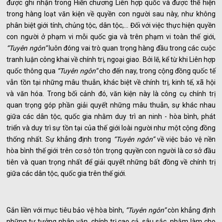
được ghi nhận trong Hiến chương Liên hợp quốc và được thể hiện
trong hàng loạt văn kiện về quyền con người sau này, như không
phân biệt giới tính, chủng tộc, dân tộc,... Đối với việc thực hiện quyền
con người ở phạm vi mỗi quốc gia và trên phạm vi toàn thế giới,
“Tuyên ngôn”
luôn đóng vai trò quan trọng hàng đầu trong các cuộc
tranh luận công khai về chính trị, ngoại giao. Bởi lẽ, kể từ khi Liên hợp
quốc thông qua
“Tuyên ngôn”
cho đến nay, trong cộng đồng quốc tế
vẫn tồn tại những mâu thuẫn, khác biệt về chính trị, kinh tế, xã hội
và văn hóa. Trong bối cảnh đó, văn kiện này là công cụ chính trị
quan trọng góp phần giải quyết những mâu thuẫn, sự khác nhau
giữa các dân tộc, quốc gia nhằm duy trì an ninh - hòa bình, phát
triển và duy trì sự tồn tại của thế giới loài người như một cộng đồng
thống nhất. Sự khẳng định trong
“Tuyên ngôn”
về việc bảo vệ nền
hòa bình thế giới trên cơ sở tôn trọng quyền con người là cơ sở đầu
tiên và quan trọng nhất để giải quyết những bất đồng về chính trị
giữa các dân tộc, quốc gia trên thế giới.
Gắn liền với mục tiêu bảo vệ hòa bình,
“Tuyên ngôn”
còn khẳng định
những tư tưởng nhân văn, chính trị cao cả, sâu sắc, nhằm làm cho