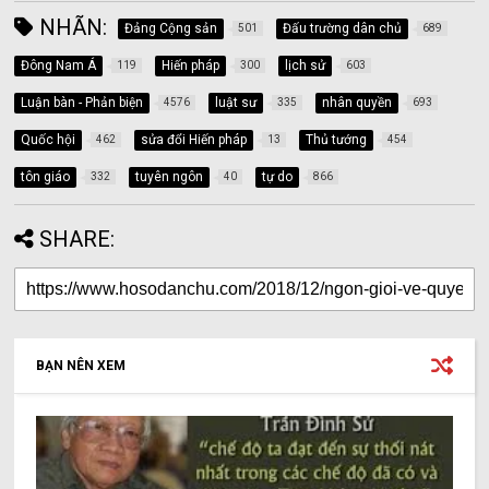
NHÃN:
Đảng Cộng sản
Đấu trường dân chủ
501
689
Đông Nam Á
Hiến pháp
lịch sử
119
300
603
Luận bàn - Phản biện
luật sư
nhân quyền
4576
335
693
Quốc hội
sửa đổi Hiến pháp
Thủ tướng
462
13
454
tôn giáo
tuyên ngôn
tự do
332
40
866
SHARE:
BẠN NÊN XEM