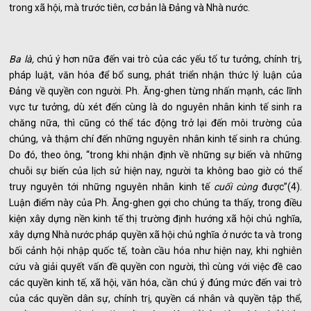
trong xã hội, mà trước tiên, cơ bản là Đảng và Nhà nước.
Ba là,
chú ý hơn nữa đến vai trò của các yếu tố tư tưởng, chính trị,
pháp luật, văn hóa để bổ sung, phát triển nhận thức lý luận của
Đảng về quyền con người. Ph. Ăng-ghen từng nhấn mạnh, các lĩnh
vực tư tưởng, dù xét đến cùng là do nguyên nhân kinh tế sinh ra
chăng nữa, thì cũng có thể tác động trở lại đến môi trường của
chúng, và thậm chí đến những nguyên nhân kinh tế sinh ra chúng.
Do đó, theo ông, “trong khi nhận định về những sự biến và những
chuỗi sự biến của lịch sử hiện nay, người ta không bao giờ có thể
truy nguyên tới những nguyên nhân kinh tế
cuối cùng
được”(4).
Luận điểm này của Ph. Ăng-ghen gợi cho chúng ta thấy, trong điều
kiện xây dựng nền kinh tế thị trường định hướng xã hội chủ nghĩa,
xây dựng Nhà nước pháp quyền xã hội chủ nghĩa ở nước ta và trong
bối cảnh hội nhập quốc tế, toàn cầu hóa như hiện nay, khi nghiên
cứu và giải quyết vấn đề quyền con người, thì cùng với việc đề cao
các quyền kinh tế, xã hội, văn hóa, cần chú ý đúng mức đến vai trò
của các quyền dân sự, chính trị, quyền cá nhân và quyền tập thể,