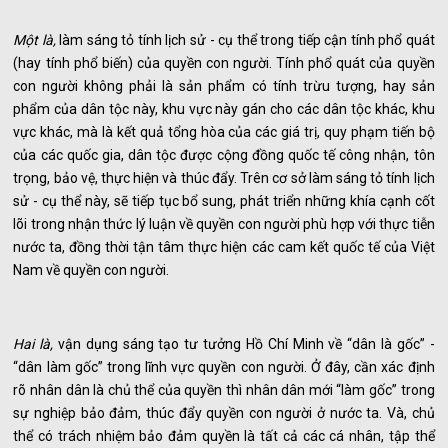
Một là,
làm sáng tỏ tính lịch sử - cụ thể trong tiếp cận tính phổ quát
(hay tính phổ biến) của quyền con người. Tính phổ quát của quyền
con người không phải là sản phẩm có tính trừu tượng, hay sản
phẩm của dân tộc này, khu vực này gán cho các dân tộc khác, khu
vực khác, mà là kết quả tổng hòa của các giá trị, quy phạm tiến bộ
của các quốc gia, dân tộc được cộng đồng quốc tế công nhận, tôn
trọng, bảo vệ, thực hiện và thúc đẩy. Trên cơ sở làm sáng tỏ tính lịch
sử - cụ thể này, sẽ tiếp tục bổ sung, phát triển những khía cạnh cốt
lõi trong nhận thức lý luận về quyền con người phù hợp với thực tiễn
nước ta, đồng thời tận tâm thực hiện các cam kết quốc tế của Việt
Nam về quyền con người.
Hai là,
vận dụng sáng tạo tư tưởng Hồ Chí Minh về “dân là gốc” -
“dân làm gốc” trong lĩnh vực quyền con người. Ở đây, cần xác định
rõ nhân dân là chủ thể của quyền thì nhân dân mới “làm gốc” trong
sự nghiệp bảo đảm, thúc đẩy quyền con người ở nước ta. Và, chủ
thể có trách nhiệm bảo đảm quyền là tất cả các cá nhân, tập thể