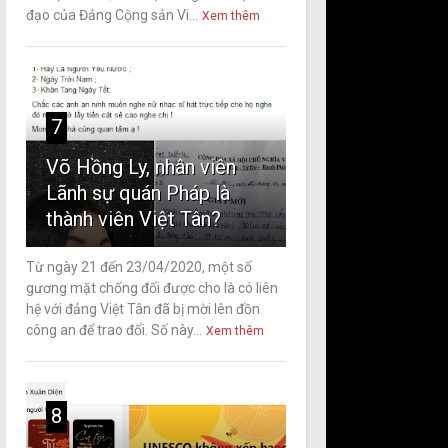
đạo của Đảng Cộng sản Vi...
Xem thêm
7
Võ Hồng Ly, nhân viên
Lãnh sự quán Pháp là
thành viên Việt Tân?
Từ ngày 21 đến 23/04/2020, một số
gương mặt chống đối được cho là có liên
hệ với đảng Việt Tân đã bị mời lên đồn
công an để trao đổi. Số này...
Xem thêm
8