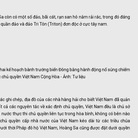
 còn có một số đảo, bãi cát, rạn san hô nằm rải rác, trong đó đáng
 quần đảo và đảo Tri Tôn (Triton) đơn độc ở cực tây nam.
 khai kế hoạch bành trướng biển Đông bằng hành động nổ súng chiếm
chủ quyền Việt Nam Cộng Hòa - Ảnh: Tư liệu
c ghi chép, địa đồ của các nhà hàng hải cho biết Việt Nam đã quản
ất cả các nguyên tắc về xác định chủ quyền, Việt Nam đều là chủ sở
nước thực thi chủ quyền liên tục trong hòa bình, không có bên nào
i chủ quyền cấp nhà nước của Việt Nam kéo dài từ các triều chúa
Dưới thời Pháp đô hộ Việt Nam, Hoàng Sa cũng được đặt dưới quyền