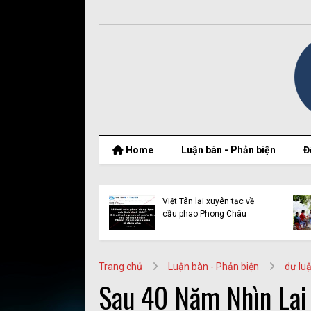
Home
Luận bàn - Phản biện
Đ
 quốc tế và vụ dẫn
Việt Tân lại xuyên tạc về
Quynh Bdap: Khi
cầu phao Phong Châu
quyền bị lợi dụng
Trang chủ
Luận bàn - Phản biện
dư lu
Sau 40 Năm Nhìn Lại