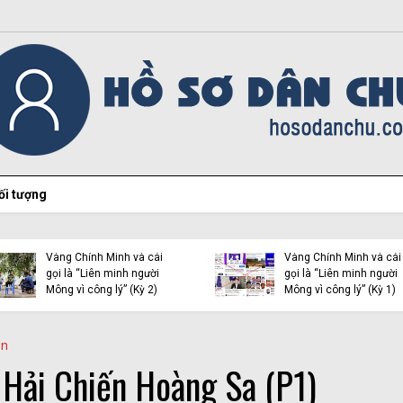
ối tượng
Vạch trần bản chất của
Vạch trần bản chất của
Vàng Chỉnh Mình và cái
Vàng Chỉnh Mình và cái
gọi là “Liên minh người
gọi là “Liên minh người
Mông vì công lý” (Kỳ 2)
Mông vì công lý” (Kỳ 1)
ận
 Hải Chiến Hoàng Sa (P1)