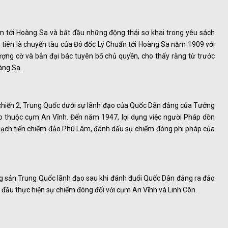
m tới Hoàng Sa và bắt đầu những động thái sơ khai trong yêu sách
 tiên là chuyến tàu của Đô đốc Lý Chuẩn tới Hoàng Sa năm 1909 với
thượng cờ và bắn đại bác tuyên bố chủ quyền, cho thấy rằng từ trước
àng Sa.
hế chiến 2, Trung Quốc dưới sự lãnh đạo của Quốc Dân đảng của Tưởng
ảo thuộc cụm An Vĩnh. Đến năm 1947, lợi dụng việc người Pháp dồn
hạch tiến chiếm đảo Phú Lâm, đánh dấu sự chiếm đóng phi pháp của
g sản Trung Quốc lãnh đạo sau khi đánh đuổi Quốc Dân đảng ra đảo
t đầu thực hiện sự chiếm đóng đối với cụm An Vĩnh và Linh Côn.