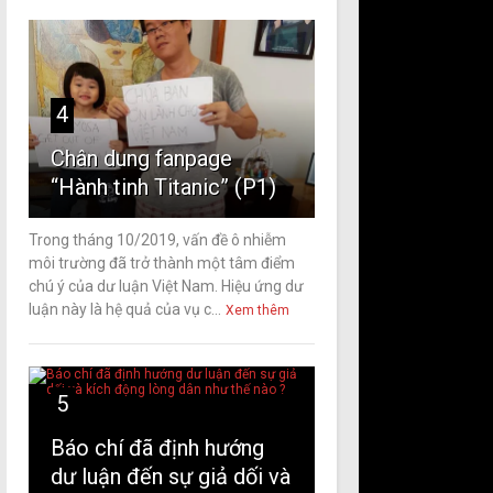
4
Chân dung fanpage
“Hành tinh Titanic” (P1)
Trong tháng 10/2019, vấn đề ô nhiễm
môi trường đã trở thành một tâm điểm
chú ý của dư luận Việt Nam. Hiệu ứng dư
luận này là hệ quả của vụ c...
Xem thêm
5
Báo chí đã định hướng
dư luận đến sự giả dối và