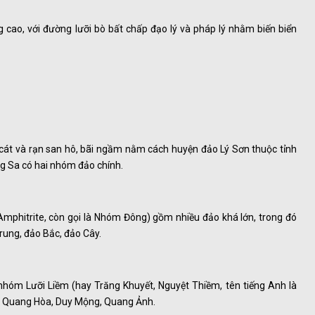
cao, với đường lưỡi bò bất chấp đạo lý và pháp lý nhằm biến biển
cát và rạn san hô, bãi ngầm nằm cách huyện đảo Lý Sơn thuộc tỉnh
g Sa có hai nhóm đảo chính.
Amphitrite, còn gọi là Nhóm Đông) gồm nhiều đảo khá lớn, trong đó
rung, đảo Bắc, đảo Cây.
nhóm Lưỡi Liềm (hay Trăng Khuyết, Nguyệt Thiềm, tên tiếng Anh là
t, Quang Hòa, Duy Mộng, Quang Ảnh.