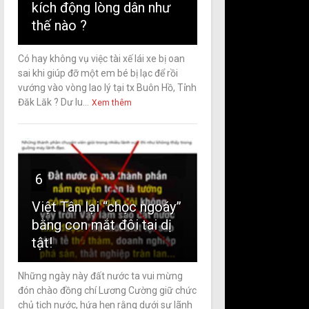
kích động lòng dân như
thế nào ?
Có hay không vụ việc tài xế lái xe bị oan
sai khi giúp đỡ một em bé bị lạc để rồi
vướng vào vòng lao lý tại tx Buôn Hồ, Tỉnh
Đăk Lăk ? Dư lu...
Xem thêm
6
Việt Tân lại “chọc ngoáy”
bằng con mắt đôi tai dị
tật!
Những ngày này đất nước ta vui mừng
đón chào đồng chí Lương Cường giữ chức
chủ tịch nước, hứa hẹn rằng dưới sự lãnh