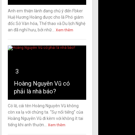
Anh em thiện lành đang chú ý đến Fbker
Huệ Hương Hoàng được cho là Phó giám
đốc Sở Văn hóa, Thể thao và Du lịch Nghệ
an đã nghỉ hưu, bởi nhữ...
Xem thêm
3
Hoàng Nguyên Vũ có
phải là nhà báo?
Có lẽ, cái tên Hoàng Nguyên Vũ không
còn xa lạ với chúng ta. “Sự nổi tiếng” của
Hoàng Nguyên Vũ đi kèm với không ít tai
tiếng khi anh thườn...
Xem thêm