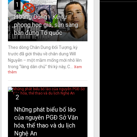
1
Hoàng Dũng - Kẻ tự
phong học giả, sẵn sàng
bán đứng Tổ quốc
Theo dòng Chân Dung Đối Tượng, kỳ
trước đã giới thiệu về chân dung Will
Nguyễn – một mầm mống mới nhô lên
trong “làng dân chủ” thì kỳ này, C...
Xem
thêm
2
Những phát biểu bố láo
của nguyên PGĐ Sở Văn
hóa, thể thao và du lịch
Nghệ An