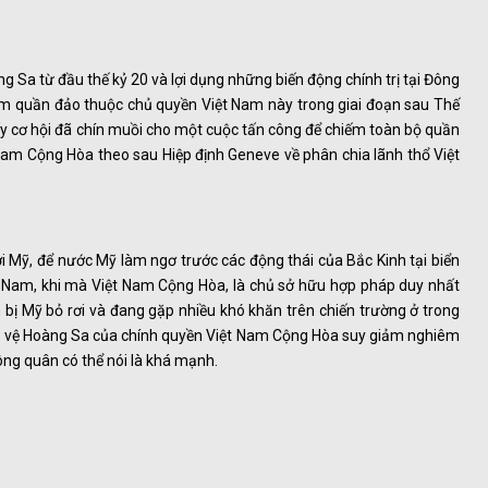
 Sa từ đầu thế kỷ 20 và lợi dụng những biến động chính trị tại Đông
m quần đảo thuộc chủ quyền Việt Nam này trong giai đoạn sau Thế
y cơ hội đã chín muồi cho một cuộc tấn công để chiếm toàn bộ quần
Nam Cộng Hòa theo sau Hiệp định Geneve về phân chia lãnh thổ Việt
ới Mỹ, để nước Mỹ làm ngơ trước các động thái của Bắc Kinh tại biển
iệt Nam, khi mà Việt Nam Cộng Hòa, là chủ sở hữu hợp pháp duy nhất
 bị Mỹ bỏ rơi và đang gặp nhiều khó khăn trên chiến trường ở trong
ảo vệ Hoàng Sa của chính quyền Việt Nam Cộng Hòa suy giảm nghiêm
ông quân có thể nói là khá mạnh.