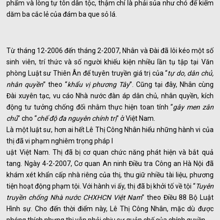
phẩm và lòng tự tôn dân tộc, thậm chí là phải sủa như chó để kiếm
dăm ba cắc lẻ của đám ba que sỏ lá.
Từ tháng 12-2006 đến tháng 2-2007, Nhân và Đài đã lôi kéo một số
sinh viên, trí thức và số người khiếu kiện nhiều lần tụ tập tại Văn
phòng Luật sư Thiên Ân để tuyên truyền giá trị của “
tự do, dân chủ,
nhân quyền
” theo “
khẩu vị phương Tây
”. Cũng tại đây, Nhân cùng
Đài xuyên tạc, vu cáo Nhà nước đàn áp dân chủ, nhân quyền, kích
động tư tưởng chống đối nhằm thực hiện toan tính “
gây men zân
chủ
” cho “
chế độ đa nguyên chính trị
” ở Việt Nam.
Là một luật sư, hơn ai hết Lê Thị Công Nhân hiểu những hành vi của
thị đã vi phạm nghiêm trọng pháp l
uật Việt Nam. Thị đã bị cơ quan chức năng phát hiện và bắt quả
tang. Ngày 4-2-2007, Cơ quan An ninh Điều tra Công an Hà Nội đã
khám xét khẩn cấp nhà riêng của thị, thu giữ nhiều tài liệu, phương
tiện hoạt động phạm tội. Với hành vi ấy, thị đã bị khởi tố về tội “
Tuyên
truyền chống Nhà nước CHXHCN Việt Nam
” theo Điều 88 Bộ Luật
Hình sự. Cho đến thời điểm này, Lê Thị Công Nhân, mặc dù được
phóng thích nhưng thị vẫn phải chịu sự quản chế của chính quyền.