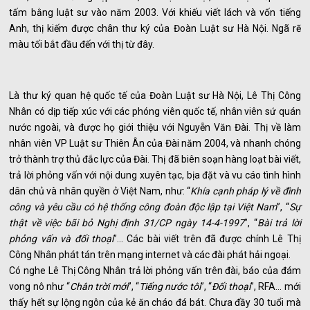
tấm bằng luật sư vào năm 2003. Với khiếu viết lách và vốn tiếng
Anh, thị kiếm được chân thư ký của Đoàn Luật sư Hà Nội. Ngã rẽ
màu tối bắt đầu đến với thị từ đây.
Là thư ký quan hệ quốc tế của Đoàn Luật sư Hà Nội, Lê Thị Công
Nhân có dịp tiếp xúc với các phóng viên quốc tế, nhân viên sứ quán
nước ngoài, và được họ giới thiệu với Nguyễn Văn Đài. Thị về làm
nhân viên VP Luật sư Thiên Ân của Đài năm 2004, và nhanh chóng
trở thành trợ thủ đắc lực của Đài. Thị đã biên soạn hàng loạt bài viết,
trả lời phỏng vấn với nội dung xuyên tạc, bịa đặt và vu cáo tình hình
dân chủ và nhân quyền ở Việt Nam, như: “
Khía cạnh pháp lý về đình
công và yêu cầu có hệ thống công đoàn độc lập tại Việt Nam
”, “
Sự
thật về việc bãi bỏ Nghị định 31/CP ngày 14-4-1997
”, “
Bài trả lời
phỏng vấn và đối thoại
”... Các bài viết trên đã được chính Lê Thị
Công Nhân phát tán trên mạng internet và các đài phát hải ngoại.
Có nghe Lê Thị Công Nhân trả lời phỏng vấn trên đài, báo của đám
vong nô như “
Chân trời mới
”, “
Tiếng nước tôi
”, “
Đối thoại
”, RFA... mới
thấy hết sự lộng ngôn của kẻ ăn cháo đá bát. Chưa đầy 30 tuổi mà