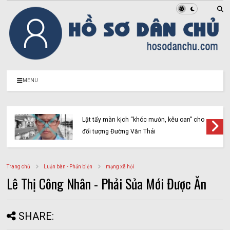
MENU
Lật tẩy màn kịch “khóc mướn, kêu oan” cho
đối tượng Đường Văn Thái
Trang chủ
Luận bàn - Phản biện
mạng xã hội
Lê Thị Công Nhân - Phải Sủa Mới Được Ăn
SHARE: