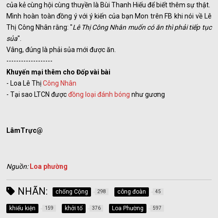
của kẻ cùng hội cùng thuyền là Bùi Thanh Hiếu để biết thêm sự thật.
Mình hoàn toàn đồng ý với ý kiến của bạn Mon trên FB khi nói về Lê
Thị Công Nhân rằng: "
Lê Thị Công Nhân muốn có ăn thì phải tiếp tục
sủa
".
Vâng, đúng là phải sủa mới được ăn.
-------------------
Khuyến mại thêm cho Đốp vài bài
- Loa Lê Thị
Công Nhân
- Tại sao LTCN được
đồng loại đánh bóng
như gương
LâmTrực@
Nguồn:
Loa phường
NHÃN:
chống Cộng
công đoàn
298
45
khiếu kiện
khởi tố
Loa Phường
159
376
597