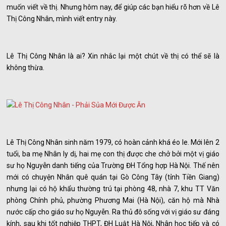
muốn viết về thị. Nhưng hôm nay, để giúp các bạn hiểu rõ hơn về Lê
Thị Công Nhân, mình viết entry này.
Lê Thị Công Nhân là ai? Xin nhắc lại một chút về thị có thể sẽ là
không thừa.
Lê Thị Công Nhân sinh năm 1979, có hoàn cảnh khá éo le. Mới lên 2
tuổi, ba mẹ Nhân ly dị, hai mẹ con thị được che chở bởi một vị giáo
sư họ Nguyễn danh tiếng của Trường ĐH Tổng hợp Hà Nội. Thế nên
mới có chuyện Nhân quê quán tại Gò Công Tây (tỉnh Tiền Giang)
nhưng lại có hộ khẩu thường trú tại phòng 48, nhà 7, khu TT Văn
phòng Chính phủ, phường Phương Mai (Hà Nội), căn hộ mà Nhà
nước cấp cho giáo sư họ Nguyễn. Ra thủ đô sống với vị giáo sư đáng
kính, sau khi tốt nghiệp THPT, ĐH Luật Hà Nội, Nhân học tiếp và có