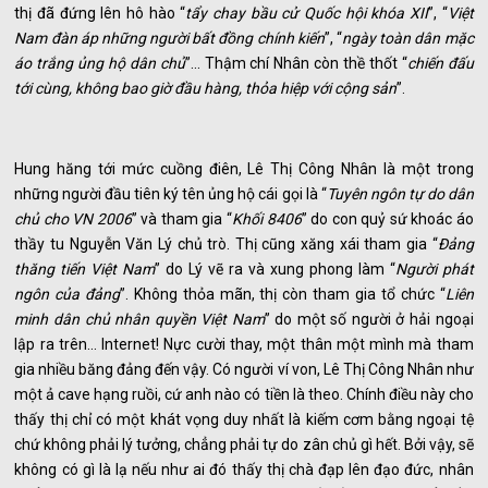
thị đã đứng lên hô hào “
tẩy chay bầu cử Quốc hội khóa XII
”, “
Việt
Nam đàn áp những người bất đồng chính kiến
”, “
ngày toàn dân mặc
áo trắng ủng hộ dân chủ
”... Thậm chí Nhân còn thề thốt “
chiến đấu
tới cùng, không bao giờ đầu hàng, thỏa hiệp với cộng sản
”.
Hung hăng tới mức cuồng điên, Lê Thị Công Nhân là một trong
những người đầu tiên ký tên ủng hộ cái gọi là “
Tuyên ngôn tự do dân
chủ cho VN 2006
” và tham gia “
Khối 8406
” do con quỷ sứ khoác áo
thầy tu Nguyễn Văn Lý chủ trò. Thị cũng xăng xái tham gia “
Đảng
thăng tiến Việt Nam
” do Lý vẽ ra và xung phong làm “
Người phát
ngôn của đảng
”. Không thỏa mãn, thị còn tham gia tổ chức “
Liên
minh dân chủ nhân quyền Việt Nam
” do một số người ở hải ngoại
lập ra trên... Internet! Nực cười thay, một thân một mình mà tham
gia nhiều băng đảng đến vậy. Có người ví von, Lê Thị Công Nhân như
một ả cave hạng ruồi, cứ anh nào có tiền là theo. Chính điều này cho
thấy thị chỉ có một khát vọng duy nhất là kiếm cơm bằng ngoại tệ
chứ không phải lý tưởng, chẳng phải tự do zân chủ gì hết. Bởi vậy, sẽ
không có gì là lạ nếu như ai đó thấy thị chà đạp lên đạo đức, nhân