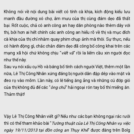
Không nói về nội dung bài viết có tính cà khịa, kích động kiểu lưu
manh đầu đường xó chợ, âm mưu của thị cùng đám dẹo đã thất
bại. Rốt cuộc, chả có anh công an hay dân phòng nào thèm dây với
thị, bởi hơn ai hết chính các anh công an hiểu rõ về thị và mục đích
cà khịa của thị chỉ nhằm quay phim chụp ảnh mà thôi. Sự thực, nếu
có hành động gì, chắc chắn đám dẹo đã công bố công khai trên các
mạng xã hội chứ không chịu "
viết vã
" rồi la liếm cầu xin người đọc
như thế này.
Sau vụ nói xấu cụ Hồ và báng bổ tính cách người Việt, thêm một lần
nữa, Lê Thị Công Nhân xứng đáng bị người dân đập dép vào mặt và
đeo rọ vào mõm. Lần này, có lẽ tiếng ăng ẳng và những cú đớp gió
của thị không đủ để các "
ông chủ
" hải ngoại rón tay bố thí miếng ăn.
Thảm thật!
Vậy Lê Thị Công Nhân viết gì? Nếu như các bạn không ngại rác rưởi
thì có thể tham khảo bài "
Tường thuật của Lê Thị Công Nhân vụ việc
ngày 19/11/2013 tại đồn công an Thụy Khê
" được đăng trên Bolg