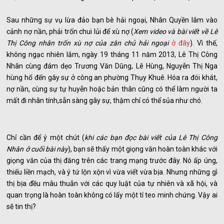
Sau những sự vụ lừa đảo bạn bè hải ngoại, Nhân Quyền lâm vào
cảnh nợ nần, phải trốn chui lủi để xù nợ (
Xem video và bài viết về Lê
Thị Công nhân trốn xù nợ c
ủa zân chủ hải ngoại
ở
đây
). Vì thế,
không ngạc nhiên lắm, ngày 19 tháng 11 năm 2013, Lê Thị Công
Nhân cùng đám dẹo Trương Văn Dũng, Lê Hùng, Nguyễn Thị Nga
hùng hổ đến gây sự ở công an phường Thụy Khuê. Hóa ra đói khát,
nợ nần, cùng sự tự huyễn hoặc bản thân cũng có thể làm người ta
mất đi nhân tính,sẵn sàng gây sự, thậm chí có thể sủa như chó.
Chỉ cần để ý một chút (
khi các bạn đọc bài viết của Lê Thị Công
Nhân ở cuối bài này
), bạn sẽ thấy một giọng văn hoàn toàn khác với
giọng văn của thị đăng trên các trang mạng trước đây. Nó ấp úng,
thiếu liền mạch, và ý tứ lộn xộn vì vừa viết vừa bịa. Nhưng những gì
thị bịa đều mâu thuẫn với các quy luật của tự nhiên và xã hội, và
quan trọng là hoàn toàn không có lấy một tí teo minh chứng. Vậy ai
sẽ tin thị?