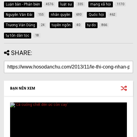
Luận bàn - Phản biện
luật sư
mạng xã hội
4576
335
1170
Nguyễn Văn Đài
nhân quyền
Quốc hội
155
693
462
Trương Văn Dũng
tuyên ngôn
tự do
24
40
866
tự tôn dân tộc
18
SHARE:
BẠN NÊN XEM