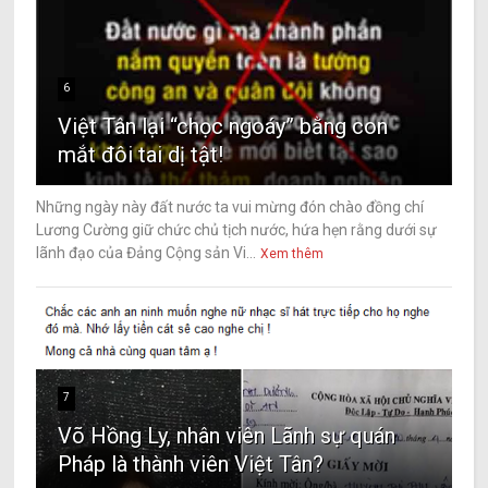
6
Việt Tân lại “chọc ngoáy” bằng con
mắt đôi tai dị tật!
Những ngày này đất nước ta vui mừng đón chào đồng chí
Lương Cường giữ chức chủ tịch nước, hứa hẹn rằng dưới sự
lãnh đạo của Đảng Cộng sản Vi...
Xem thêm
7
Võ Hồng Ly, nhân viên Lãnh sự quán
Pháp là thành viên Việt Tân?