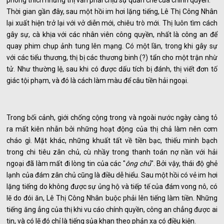
Thời gian gần đây, sau một hồi im hơi lặng tiếng, Lê Thị Công Nhân
lại xuất hiện trở lại với vở diễn mới, chiêu trò mới. Thị luôn tìm cách
gây sự, cà khịa với các nhân viên công quyền, nhất là công an để
quay phim chụp ảnh tung lên mạng. Có một lần, trong khi gây sự
với các tiểu thương, thị bị các thương binh (?) tẩn cho một trận nhừ
tử. Như thường lệ, sau khi có được dấu tích bị đánh, thị viết đơn tố
giác tội phạm, và đó là cách làm màu để câu tiền hải ngoại.
Trong bối cảnh, giới chống cộng trong và ngoài nước ngày càng tỏ
ra mất kiên nhẫn bởi những hoạt động của thị chả làm nên cơm
cháo gì. Mặt khác, những khuất tất về tiền bạc, thiếu minh bạch
trong chi tiêu zân chủ, cù nhầy trong thanh toán nợ nần với hải
ngoại đã làm mất đi lòng tin của các "
ông chủ
". Bởi vậy, thái độ ghẻ
lạnh của đám zân chủ cũng là điều dễ hiểu. Sau một hồi có vẻ im hơi
lặng tiếng do không được sự ủng hộ và tiếp tế của đám vong nô, có
lẽ do đói ăn, Lê Thị Công Nhân buộc phải lên tiếng làm tiền. Những
tiếng ăng ẳng của thị khi vu cáo chính quyền, công an chẳng được ai
tin, và có lẽ đó chỉ là tiếng sủa khan theo phản xạ có điều kiện.