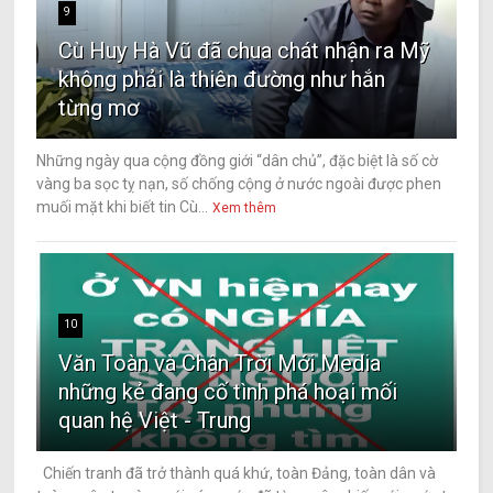
9
Cù Huy Hà Vũ đã chua chát nhận ra Mỹ
không phải là thiên đường như hắn
từng mơ
Những ngày qua cộng đồng giới “dân chủ”, đặc biệt là số cờ
vàng ba sọc tỵ nạn, số chống cộng ở nước ngoài được phen
muối mặt khi biết tin Cù...
Xem thêm
10
Văn Toàn và Chân Trời Mới Media
những kẻ đang cố tình phá hoại mối
quan hệ Việt - Trung
Chiến tranh đã trở thành quá khứ, toàn Đảng, toàn dân và