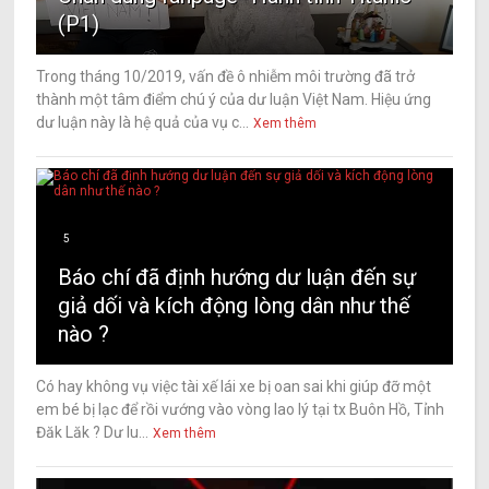
(P1)
Trong tháng 10/2019, vấn đề ô nhiễm môi trường đã trở
thành một tâm điểm chú ý của dư luận Việt Nam. Hiệu ứng
dư luận này là hệ quả của vụ c...
Xem thêm
5
Báo chí đã định hướng dư luận đến sự
giả dối và kích động lòng dân như thế
nào ?
Có hay không vụ việc tài xế lái xe bị oan sai khi giúp đỡ một
em bé bị lạc để rồi vướng vào vòng lao lý tại tx Buôn Hồ, Tỉnh
Đăk Lăk ? Dư lu...
Xem thêm