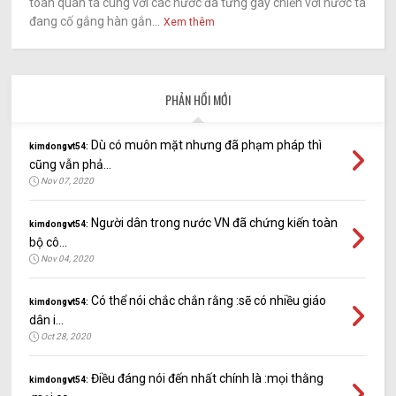
toàn quân ta cùng với các nước đã từng gây chiến với nước ta
đang cố gắng hàn gắn...
Xem thêm
PHẢN HỒI MỚI
Dù có muôn mặt nhưng đã phạm pháp thì
kimdongvt54:
cũng vẫn phả...
Nov 07, 2020
Người dân trong nước VN đã chứng kiến toàn
kimdongvt54:
bộ cô...
Nov 04, 2020
Có thể nói chắc chắn rằng :sẽ có nhiều giáo
kimdongvt54:
dân i...
Oct 28, 2020
Điều đáng nói đến nhất chính là :mọi thằng
kimdongvt54: