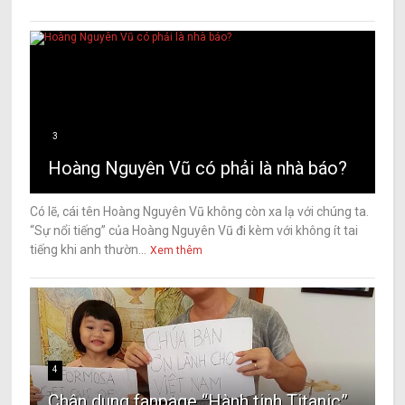
3
Hoàng Nguyên Vũ có phải là nhà báo?
Có lẽ, cái tên Hoàng Nguyên Vũ không còn xa lạ với chúng ta.
“Sự nổi tiếng” của Hoàng Nguyên Vũ đi kèm với không ít tai
tiếng khi anh thườn...
Xem thêm
4
Chân dung fanpage “Hành tinh Titanic”