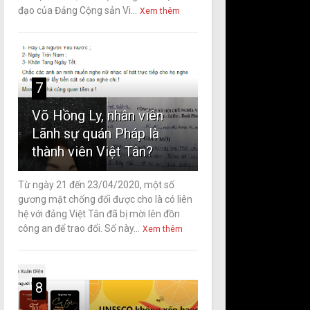
đạo của Đảng Cộng sản Vi...
Xem thêm
7
Võ Hồng Ly, nhân viên
Lãnh sự quán Pháp là
thành viên Việt Tân?
Từ ngày 21 đến 23/04/2020, một số
gương mặt chống đối được cho là có liên
hệ với đảng Việt Tân đã bị mời lên đồn
công an để trao đổi. Số này...
Xem thêm
8