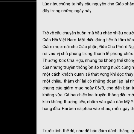
Lúc này, chúng ta hãy cầu nguyện cho Giáo phận
đây trong những ngày này…
Trở về câu chuyện buồn mà hầu chắc nhiều người c
Giáo Hội Việt Nam. Một điều đáng tiếc là tâm bão
Giám mục mới cho Giáo phận, Đức Cha Phêrô Ngu
rơi vào vị chủ phong trong thánh lễ phong chứ
Thương Đức Cha Hợp, nhưng tôi không thể không 
của những truyền thông ồn ào trong nước cũng n
một cách khách quan, sẽ thất vọng khi đọc thấy 
một chiều, thậm chí lại có những đoạn lặp lại
chung của giám mục ngày 06/9, cho đến bản tư
không vừa. Cả hai chiếc loa truyền thông đều mở
kích không thương tiếc, nhắm vào giáo dân Mỹ Y
hàng đầu. Hai bên nã pháo vào nhau, mỗi ngày t
Trước tình thế đó, như để bảo đảm dành thắng lợi