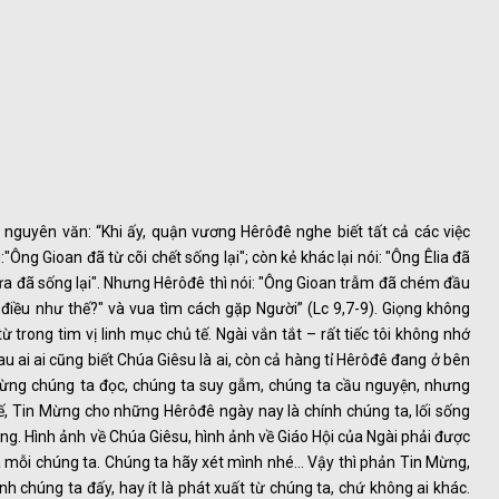
i nguyên văn: “Khi ấy, quận vương Hêrôđê nghe biết tất cả các việc
"Ông Gioan đã từ cõi chết sống lại"; còn kẻ khác lại nói: "Ông Êlia đã
i xưa đã sống lại". Nhưng Hêrôđê thì nói: "Ông Gioan trẫm đã chém đầu
điều như thế?" và vua tìm cách gặp Người” (Lc 9,7-9). Giọng không
trong tim vị linh mục chủ tế. Ngài vắn tắt – rất tiếc tôi không nhớ
ai ai cũng biết Chúa Giêsu là ai, còn cả hàng tỉ Hêrôđê đang ở bên
 Mừng chúng ta đọc, chúng ta suy gẫm, chúng ta cầu nguyện, nhưng
hế, Tin Mừng cho những Hêrôđê ngày nay là chính chúng ta, lối sống
g. Hình ảnh về Chúa Giêsu, hình ảnh về Giáo Hội của Ngài phải được
 mỗi chúng ta. Chúng ta hãy xét mình nhé… Vậy thì phản Tin Mừng,
nh chúng ta đấy, hay ít là phát xuất từ chúng ta, chứ không ai khác.