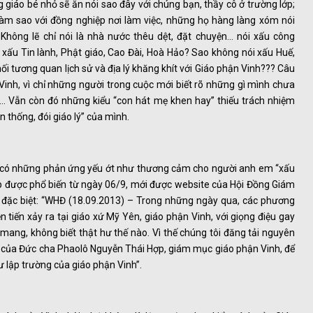
 giáo bé nhỏ sẽ ăn nói sao đây với chúng bạn, thầy cô ở trường lớp;
 làm sao với đồng nghiệp nơi làm việc, những họ hàng làng xóm nói
Không lẽ chỉ nói là nhà nước thêu dệt, đặt chuyện… nói xấu công
 xấu Tin lành, Phật giáo, Cao Đài, Hoà Hảo? Sao không nói xấu Huế,
i tương quan lịch sử và địa lý khăng khít với Giáo phận Vinh??? Câu
Vinh, vì chỉ những người trong cuộc mới biết rõ những gì mình chưa
… Vẫn còn đó những kiểu “con hát mẹ khen hay” thiếu trách nhiệm
 thống, đói giáo lý” của mình.
đã có những phản ứng yếu ớt như thương cảm cho người anh em “xấu
p được phổ biến từ ngày 06/9, mới được website của Hội Đồng Giám
ức đặc biệt: “WHĐ (18.09.2013) – Trong những ngày qua, các phương
ễn tiến xảy ra tại giáo xứ Mỹ Yên, giáo phận Vinh, với giọng điệu gay
ang, không biết thật hư thế nào. Vì thế chúng tôi đăng tải nguyên
của Đức cha Phaolô Nguyễn Thái Hợp, giám mục giáo phận Vinh, để
ư lập trường của giáo phận Vinh”.