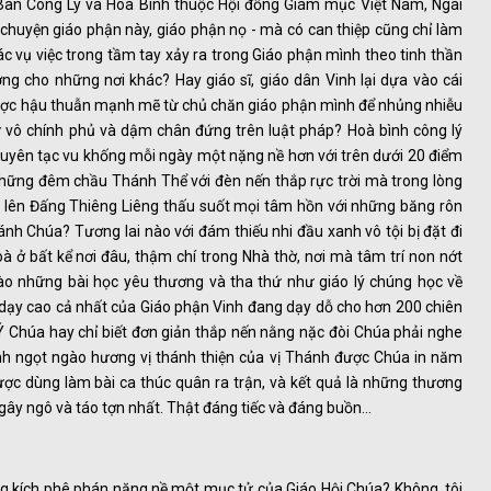
 Ban Công Lý và Hoà Bình thuộc Hội đồng Giám mục Việt Nam, Ngài
 chuyện giáo phận này, giáo phận nọ - mà có can thiệp cũng chỉ làm
các vụ việc trong tầm tay xảy ra trong Giáo phận mình theo tinh thần
ng cho những nơi khác? Hay giáo sĩ, giáo dân Vinh lại dựa vào cái
được hậu thuẫn mạnh mẽ từ chủ chăn giáo phận mình để nhủng nhiễu
ử vô chính phủ và dậm chân đứng trên luật pháp? Hoà bình công lý
 xuyên tạc vu khống mỗi ngày một nặng nề hơn với trên dưới 20 điểm
những đêm chầu Thánh Thể với đèn nến thắp rực trời mà trong lòng
 lên Đấng Thiêng Liêng thấu suốt mọi tâm hồn với những băng rôn
nh Chúa? Tương lai nào với đám thiếu nhi đầu xanh vô tội bị đặt đi
 ở bất kể nơi đâu, thậm chí trong Nhà thờ, nơi mà tâm trí non nớt
ào những bài học yêu thương và tha thứ như giáo lý chúng học về
 dạy cao cả nhất của Giáo phận Vinh đang dạy dỗ cho hơn 200 chiên
 Chúa hay chỉ biết đơn giản thắp nến nằng nặc đòi Chúa phải nghe
ình ngọt ngào hương vị thánh thiện của vị Thánh được Chúa in năm
ợc dùng làm bài ca thúc quân ra trận, và kết quả là những thương
gây ngô và táo tợn nhất. Thật đáng tiếc và đáng buồn…
ông kích phê phán nặng nề một mục tử của Giáo Hội Chúa? Không, tôi