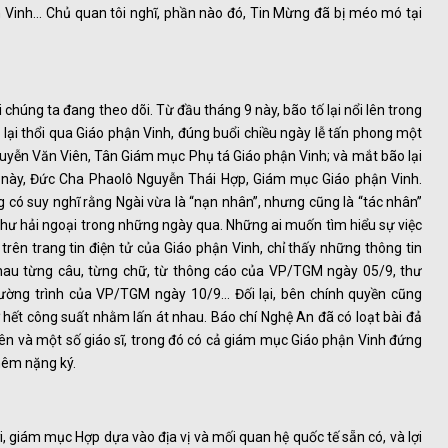
 Vinh… Chủ quan tôi nghĩ, phần nào đó, Tin Mừng đã bị méo mó tại
húng ta đang theo dõi. Từ đầu tháng 9 này, bão tố lại nổi lên trong
 lại thổi qua Giáo phận Vinh, đúng buổi chiều ngày lễ tấn phong một
yễn Văn Viên, Tân Giám mục Phụ tá Giáo phận Vinh; và mắt bão lại
c này, Đức Cha Phaolô Nguyễn Thái Hợp, Giám mục Giáo phận Vinh.
có suy nghĩ rằng Ngài vừa là “nạn nhân”, nhưng cũng là “tác nhân”
hư hải ngoại trong những ngày qua. Những ai muốn tìm hiểu sự việc
trên trang tin điện tử của Giáo phận Vinh, chỉ thấy những thông tin
 nhau từng câu, từng chữ, từ thông cáo của VP/TGM ngày 05/9, thư
ờng trình của VP/TGM ngày 10/9… Đối lại, bên chính quyền cũng
 hết công suất nhằm lấn át nhau. Báo chí Nghệ An đã có loạt bài đả
ên và một số giáo sĩ, trong đó có cả giám mục Giáo phận Vinh đứng
hêm nặng ký.
, giám mục Hợp dựa vào địa vị và mối quan hệ quốc tế sẵn có, và lợi