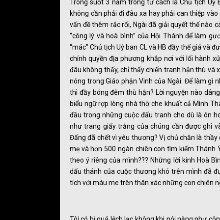
Trong suốt 3 năm trong tư cách là Chủ tịch Uỷ
không cần phải đi đâu xa hay phải can thiệp vào
vấn đề thêm rắc rối, Ngài đã giải quyết thế nào 
“công lý và hoà bình” của Hội Thánh để làm gươ
“mác” Chủ tịch Uỷ ban CL và HB đầy thế giá và 
chính quyền địa phương khắp nơi với lối hành x
đâu không thấy, chỉ thấy chiến tranh hận thù và
nóng trong Giáo phận Vinh của Ngài. Để làm gì 
thì đầy bóng đêm thù hận? Lời nguyện nào dâng
biểu ngữ rợp lòng nhà thờ che khuất cả Mình Thá
đầu trong những cuộc đấu tranh cho dù là ôn hoà
như trang giấy trắng của chúng cần được ghi v
Đấng đã chết vì yêu thương? Vị chủ chăn là thầy
mẹ và hơn 500 ngàn chiên con tìm kiếm Thánh Ý
theo ý riêng của mình??? Những lời kinh Hoà B
dấu thánh của cuộc thương khó trên mình đã đư
tích với máu me trên thân xác những con chiên n
Tôi có bị quá lệch lạc không khi nói năng như c