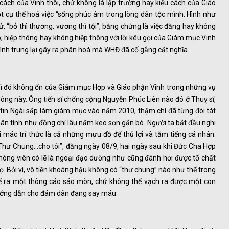
 cách của Vinh thôi, chứ không là lập trường hay kiểu cách của Giáo
 cụ thể hoá việc “sống phúc âm trong lòng dân tộc mình. Hình như
, “bỏ thì thương, vương thì tội”, bằng chứng là việc đăng hay không
; hiệp thông hay không hiệp thông với lời kêu gọi của Giám mục Vinh
ình trung lại gây ra phân hoá mà WHĐ đã cố gắng cắt nghĩa.
gì đó không ổn của Giám mục Hợp và Giáo phận Vinh trong những vụ
dòng này. Ông tiến sĩ chống cộng Nguyễn Phúc Liên nào đó ở Thuỵ sĩ,
 tin Ngài sắp làm giám mục vào năm 2010, thậm chí đã từng đòi tát
 thân tình như đồng chí lâu năm keo sơn gắn bó. Người ta bắt đầu nghi
 mác trí thức là cả những mưu đồ để thủ lợi và tăm tiếng cá nhân.
 “Thư Chung…cho tôi”, đăng ngày 08/9, hai ngày sau khi Đức Cha Hợp
óng viên có lẽ là ngoại đạo dường như cũng đánh hơi được tố chất
. Bởi vì, vô tiền khoáng hậu không có “thư chung” nào như thế trong
 để ra một thông cáo sáo mòn, chứ không thể vạch ra được một con
hướng dẫn cho đám dân đang say máu.