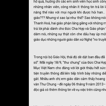
hổ quá, huống chi các em sinh viên học sinh công
những nhân viên, công nhân ít thông tin trả lời
năng thế nào với mọi người khi được hỏi han… 
giáo??? Nhưng vì sao lại như thế? Sao không nói
Thanh Hoá, hai giáo phận láng giềng với những mố
trả lời phải dành cho Đức Cha Hợp và Giáo phận 
dám nói, những sự thật còn che dấu hay úp mở
giáo dục những người giáo dân xứ Nghệ “no truyền
Trong nội bộ Giáo Hội, thái độ dè dặt ban đầu 
số”. Mãi ngày 18/9, “thư chung” của Đức Cha Hợ
Mục Việt Nam cho đăng với lời giới thiệu hết s
tiện truyền thông đã liên tiếp trình bày những di
gắt. Nhiều anh chị em giáo dân cảm thấy hoang m
văn Thư Chung –đề ngày 06 tháng 9 năm 2013– 
độc giả có thêm thông tin về vụ việc trên cũng nh