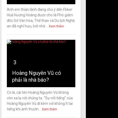
Anh em thiện lành đang chú ý đến Fbker
Huệ Hương Hoàng được cho là Phó giám
đốc Sở Văn hóa, Thể thao và Du lịch Nghệ
an đã nghỉ hưu, bởi nhữ...
Xem thêm
3
Hoàng Nguyên Vũ có
phải là nhà báo?
Có lẽ, cái tên Hoàng Nguyên Vũ không
còn xa lạ với chúng ta. “Sự nổi tiếng” của
Hoàng Nguyên Vũ đi kèm với không ít tai
tiếng khi anh thườn...
Xem thêm