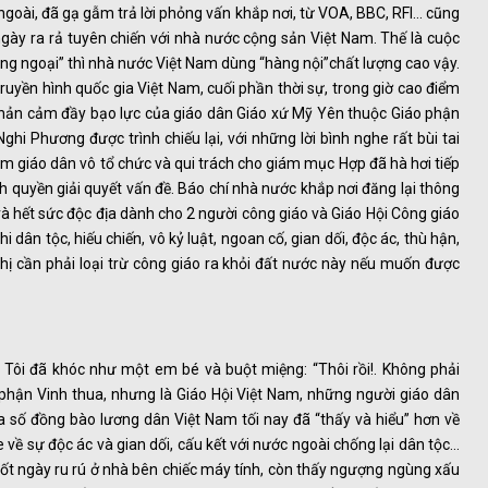
oài, đã gạ gẫm trả lời phỏng vấn khắp nơi, từ VOA, BBC, RFI… cũng
ày ra rả tuyên chiến với nhà nước cộng sản Việt Nam. Thế là cuộc
ng ngoại” thì nhà nước Việt Nam dùng “hàng nội”chất lượng cao vậy.
ruyền hình quốc gia Việt Nam, cuối phần thời sự, trong giờ cao điểm
phản cảm đầy bạo lực của giáo dân Giáo xứ Mỹ Yên thuộc Giáo phận
ghi Phương được trình chiếu lại, với những lời bình nghe rất bùi tai
 giáo dân vô tổ chức và qui trách cho giám mục Hợp đã hà hơi tiếp
h quyền giải quyết vấn đề. Báo chí nhà nước khắp nơi đăng lại thông
i và hết sức độc địa dành cho 2 người công giáo và Giáo Hội Công giáo
 dân tộc, hiếu chiến, vô kỷ luật, ngoan cố, gian dối, độc ác, thù hận,
ị cần phải loại trừ công giáo ra khỏi đất nước này nếu muốn được
Tôi đã khóc như một em bé và buột miệng: “Thôi rồi!. Không phải
phận Vinh thua, nhưng là Giáo Hội Việt Nam, những người giáo dân
a số đồng bào lương dân Việt Nam tối nay đã “thấy và hiểu” hơn về
về sự độc ác và gian dối, cấu kết với nước ngoài chống lại dân tộc…
suốt ngày ru rú ở nhà bên chiếc máy tính, còn thấy ngượng ngùng xấu