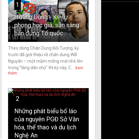
1
Hoàng Dũng - Kẻ tự
phong học giả, sẵn sàng
bán đứng Tổ quốc
Theo dòng Chân Dung Đối Tượng, kỳ
trước đã giới thiệu về chân dung Will
Nguyễn – một mầm mống mới nhô lên
trong “làng dân chủ” thì kỳ này, C...
Xem
thêm
2
Những phát biểu bố láo
của nguyên PGĐ Sở Văn
hóa, thể thao và du lịch
Nghệ An