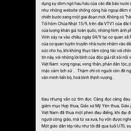
dụng sự dòm ngó hau háu của các đài báo nước ng
như những website chống cộng hải ngoại đêm ng
chiến bước sang một giai đoạn mới. Không có “hà
Tối hôm Chúa Nhật 15/9, trên đài VTV1 của đài t
của lượng khán giả toàn quốc, những hình ảnh 
Vinh xảy ra vào chiều ngày 04/9 tại cơ quan xã N
của cơ quan tuyên truyền nhà nước nhắm vào đám
sức cho họ, khi không thực tâm cộng tác với chín
tin này, với những lời bình của độc giả rất sôi nổ
Việt Nam: vọng ngoại, vong thân, phản dân tộc, phi
mặc cảm lịch sử … Thậm chí có người còn đề ngh
văn minh tiến bộ, hoà bình thịnh vượng…
Đau nhưng vẫn cứ tìm đọc. Càng đọc càng đau. 
giám mục Hợp thua, Giáo xứ Mỹ Yên thua, Giáo 
Việt Nam đã thua một phen đau điếng, khi đại đ
người công giáo, mà từ xa xưa, họ vốn được nghe 
Một giáo dân tép riêu như tôi đã qua tuổi U70, 