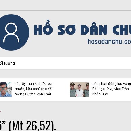
ối tượng
Hiện tượng Thích Minh
Việt Tân lại “chọc ngoáy”
Tuệ và những luận điệu l
bằng con mắt đôi tai dị
dụng tôn giáo trên mạn
tật!
xã hội
ử
” (Mt 26,52).