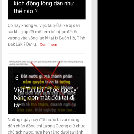
kích động lòng dân như
thế nào ?
Có hay không vụ việc tài xế lái xe bị oan
sai khi giúp đỡ một em bé bị lạc để rồi
vướng vào vòng lao lý tại tx Buôn Hồ, Tỉnh
Đăk Lăk ? Dư lu...
Xem thêm
6
Việt Tân lại “chọc ngoáy”
bằng con mắt đôi tai dị
tật!
Những ngày này đất nước ta vui mừng
đón chào đồng chí Lương Cường giữ chức
chủ tịch nước, hứa hẹn rằng dưới sự lãnh