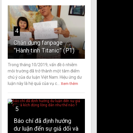
4
Chân dung fanpage
“Hành tinh Titanic” (P1)
Trong tháng 10/2019, vấn đề ô nhiễm
môi trường đã trở thành một tâm điểm
chú ý của dư luận Việt Nam. Hiệu ứng dư
luận này là hệ quả của vụ c...
Xem thêm
5
Báo chí đã định hướng
dư luận đến sự giả dối và