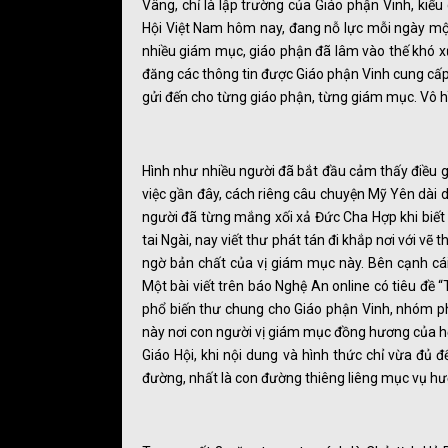
Vâng, chỉ là lập trường của Giáo phận Vinh, kiểu
Hội Việt Nam hôm nay, đang nỗ lực mỗi ngày một
nhiều giám mục, giáo phận đã lâm vào thế khó xử
đăng các thông tin được Giáo phận Vinh cung cấp
gửi đến cho từng giáo phận, từng giám mục. Vô h
Hình như nhiều người đã bắt đầu cảm thấy điều 
việc gần đây, cách riêng câu chuyện Mỹ Yên dài 
người đã từng mắng xối xả Đức Cha Hợp khi biết
tai Ngài, nay viết thư phát tán đi khắp nơi với vẽ
ngờ bản chất của vị giám mục này. Bên cạnh cái
Một bài viết trên báo Nghệ An online có tiêu đề
phổ biến thư chung cho Giáo phận Vinh, nhóm ph
này nơi con người vị giám mục đồng hương của họ
Giáo Hội, khi nội dung và hình thức chỉ vừa đủ
đường, nhất là con đường thiêng liêng mục vụ 